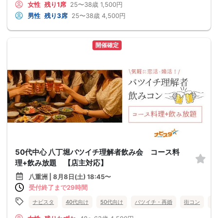
女性
残り1席
25〜38歳
1,500円
男性
残り3席
25〜38歳
4,500円
開催確定
50代中心 八丁堀バツイチ理解者飲み会 コース料
理+飲み放題 【店主対応】
八重洲 | 8月8日(土) 18:45〜
受付終了まで29時間
ナビスタ
40代向け
50代向け
バツイチ・再婚
街コン
趣