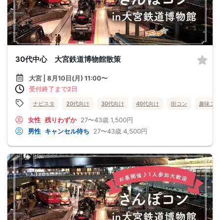
30代中心 大宮鉄道博物館散策
大宮 | 8月10日(月) 11:00〜
受付終了まで2日
ナビスタ
20代向け
30代向け
40代向け
街コン
趣味コ
女性
残りわずか
27〜43歳
1,500円
男性
キャンセル待ち
27〜43歳
4,500円