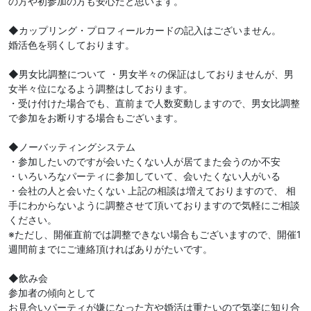
の方や初参加の方も安心だと思います。
◆カップリング・プロフィールカードの記入はございません。
婚活色を弱くしております。
◆男女比調整について ・男女半々の保証はしておりませんが、男
女半々位になるよう調整はしております。
・受け付けた場合でも、直前まで人数変動しますので、男女比調整
で参加をお断りする場合もございます。
◆ノーバッティングシステム
・参加したいのですが会いたくない人が居てまた会うのか不安
・いろいろなパーティに参加していて、会いたくない人がいる
・会社の人と会いたくない 上記の相談は増えておりますので、 相
手にわからないように調整させて頂いておりますので気軽にご相談
ください。
※ただし、開催直前では調整できない場合もございますので、開催1
週間前までにご連絡頂ければありがたいです。
◆飲み会
参加者の傾向として
お見合いパーティが嫌になった方や婚活は重たいので気楽に知り合