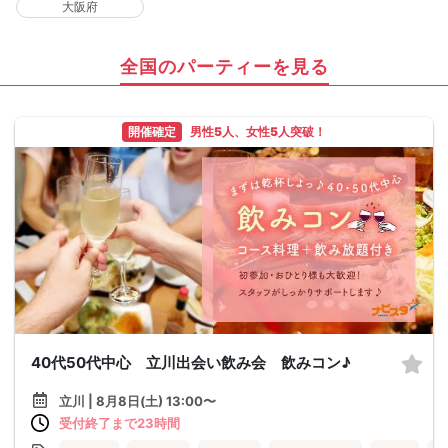
大阪府
全国のパーティーを見る
開催確定
男性5人、女性5人突破！
40代50代中心 立川出会い飲み会 飲みコン♪
立川 | 8月8日(土) 13:00〜
受付終了まで23時間