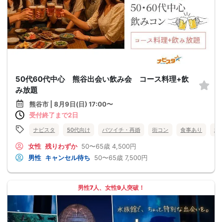
50代60代中心 熊谷出会い飲み会 コース料理+飲
み放題
熊谷市 | 8月9日(日) 17:00〜
受付終了まで2日
ナビスタ
50代向け
バツイチ・再婚
街コン
食事あり
埼
女性
残りわずか
50〜65歳
4,500円
男性
キャンセル待ち
50〜65歳
7,500円
男性7人、女性9人突破！