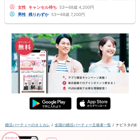
女性
キャンセル待ち
53〜68歳
4,200円
男性
残りわずか
53〜68歳
7,200円
婚活パーティーのオミカレ
全国の婚活パーティー主催者一覧
ナビスタの婚