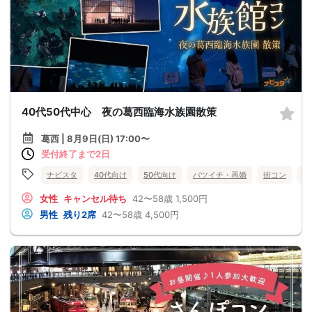
40代50代中心 夜の葛西臨海水族園散策
葛西 | 8月9日(日) 17:00〜
受付終了まで2日
ナビスタ
40代向け
50代向け
バツイチ・再婚
街コン
趣
女性
キャンセル待ち
42〜58歳
1,500円
男性
残り2席
42〜58歳
4,500円