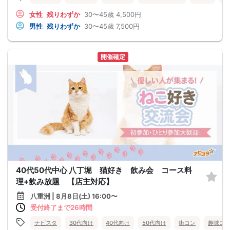
女性
残りわずか
30〜45歳
4,500円
男性
残りわずか
30〜45歳
7,500円
開催確定
40代50代中心 八丁堀 猫好き 飲み会 コース料
理+飲み放題 【店主対応】
八重洲 | 8月8日(土) 16:00〜
受付終了まで26時間
ナビスタ
30代向け
40代向け
50代向け
街コン
趣味コ