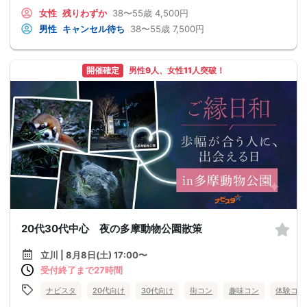
女性
残りわずか
38〜55歳
4,500円
男性
キャンセル待ち
38〜55歳
7,500円
開催確定
男性9人、女性11人突破！
20代30代中心 夜の多摩動物公園散策
立川 | 8月8日(土) 17:00〜
受付終了まで27時間
ナビスタ
20代向け
30代向け
街コン
趣味コン
体験コン