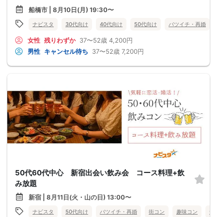
船橋市 | 8月10日(月) 19:30〜
ナビスタ
30代向け
40代向け
50代向け
バツイチ・再婚
女性
残りわずか
37〜52歳
4,200円
男性
キャンセル待ち
37〜52歳
7,200円
50代60代中心 新宿出会い飲み会 コース料理+飲
み放題
新宿 | 8月11日(火・山の日) 13:00〜
ナビスタ
50代向け
バツイチ・再婚
街コン
趣味コン
食