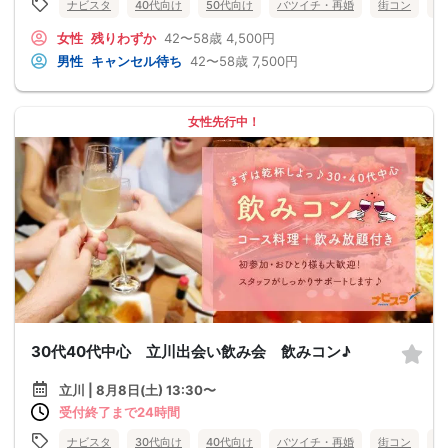
ナビスタ
40代向け
50代向け
バツイチ・再婚
街コン
食
女性
残りわずか
42〜58歳
4,500円
男性
キャンセル待ち
42〜58歳
7,500円
女性先行中！
30代40代中心 立川出会い飲み会 飲みコン♪
立川 | 8月8日(土) 13:30〜
受付終了まで24時間
ナビスタ
30代向け
40代向け
バツイチ・再婚
街コン
食