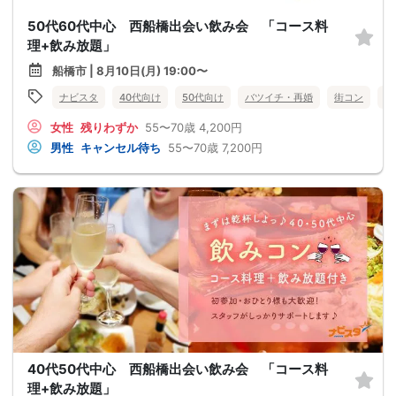
50代60代中心 西船橋出会い飲み会 「コース料
理+飲み放題」
船橋市 | 8月10日(月) 19:00〜
ナビスタ
40代向け
50代向け
バツイチ・再婚
街コン
食
女性
残りわずか
55〜70歳
4,200円
男性
キャンセル待ち
55〜70歳
7,200円
40代50代中心 西船橋出会い飲み会 「コース料
理+飲み放題」