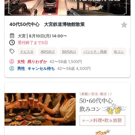
40代50代中心 大宮鉄道博物館散策
大宮 | 8月10日(月) 14:00〜
受付終了まで3日
ナビスタ
40代向け
50代向け
バツイチ・再婚
街コン
趣
女性
残りわずか
42〜58歳
1,500円
男性
キャンセル待ち
42〜58歳
4,500円