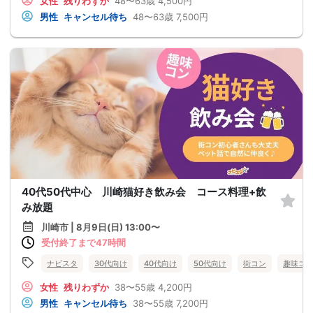
女性
残りわずか
48〜63歳
4,500円
男性
キャンセル待ち
48〜63歳
7,500円
40代50代中心 川崎猫好き飲み会 コース料理+飲
み放題
川崎市 | 8月9日(日) 13:00〜
受付終了まで47時間
ナビスタ
30代向け
40代向け
50代向け
街コン
趣味コ
女性
残りわずか
38〜55歳
4,200円
男性
キャンセル待ち
38〜55歳
7,200円