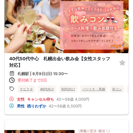
40代50代中心 札幌出会い飲み会【女性スタッフ
対応】
札幌駅 | 8月9日(日) 15:30〜
受付終了まで2日
ナビスタ
40代向け
50代向け
バツイチ・再婚
街コン
趣
女性
キャンセル待ち
42〜58歳
4,000円
男性
残りわずか
42〜58歳
6,500円