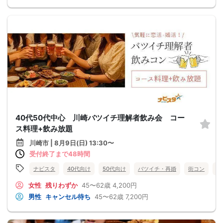
40代50代中心 川崎バツイチ理解者飲み会 コー
ス料理+飲み放題
川崎市 | 8月9日(日) 13:30〜
受付終了まで48時間
ナビスタ
40代向け
50代向け
バツイチ・再婚
街コン
食
女性
残りわずか
45〜62歳
4,200円
男性
キャンセル待ち
45〜62歳
7,200円