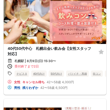
40代50代中心 札幌出会い飲み会【女性スタッフ
対応】
札幌駅 | 8月9日(日) 15:30〜
受付終了まで2日
ナビスタ
40代向け
50代向け
バツイチ・再婚
街コン
趣
女性
キャンセル待ち
42〜58歳
4,000円
男性
残りわずか
42〜58歳
6,500円