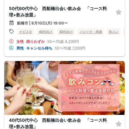
50代60代中心 西船橋出会い飲み会 「コース料
理+飲み放題」
船橋市 | 8月10日(月) 19:00〜
ナビスタ
40代向け
50代向け
バツイチ・再婚
街コン
食
女性
残りわずか
55〜70歳
4,200円
男性
キャンセル待ち
55〜70歳
7,200円
40代50代中心 西船橋出会い飲み会 「コース料
理+飲み放題」