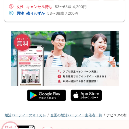
女性
キャンセル待ち
53〜68歳
4,200円
男性
残りわずか
53〜68歳
7,200円
婚活パーティーのオミカレ
全国の婚活パーティー主催者一覧
ナビスタの婚