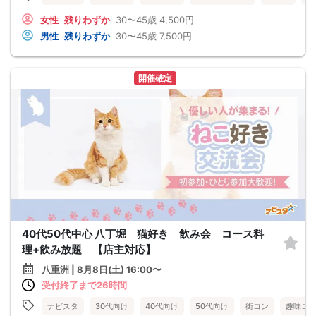
女性
残りわずか
30〜45歳
4,500円
男性
残りわずか
30〜45歳
7,500円
開催確定
40代50代中心 八丁堀 猫好き 飲み会 コース料
理+飲み放題 【店主対応】
八重洲 | 8月8日(土) 16:00〜
受付終了まで26時間
ナビスタ
30代向け
40代向け
50代向け
街コン
趣味コ