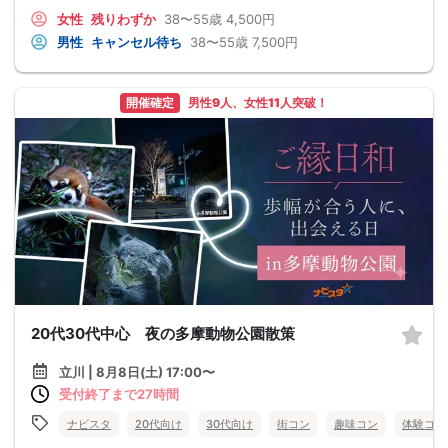
女性
残りわずか
38〜55歳
4,500円
男性
キャンセル待ち
38〜55歳
7,500円
開催確定
男性9人、女性11人突破！
20代30代中心 夜の多摩動物公園散策
立川 | 8月8日(土) 17:00〜
受付終了まで27時間
ナビスタ
20代向け
30代向け
街コン
趣味コン
体験コン