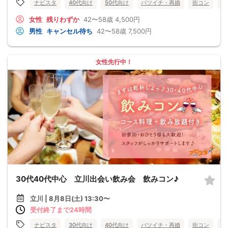
ナビスタ
40代向け
50代向け
バツイチ・再婚
街コン
食
女性
残りわずか
42〜58歳
4,500円
男性
キャンセル待ち
42〜58歳
7,500円
女性先行中！
30代40代中心 立川出会い飲み会 飲みコン♪
立川 | 8月8日(土) 13:30〜
受付終了まで24時間
ナビスタ
30代向け
40代向け
バツイチ・再婚
街コン
食