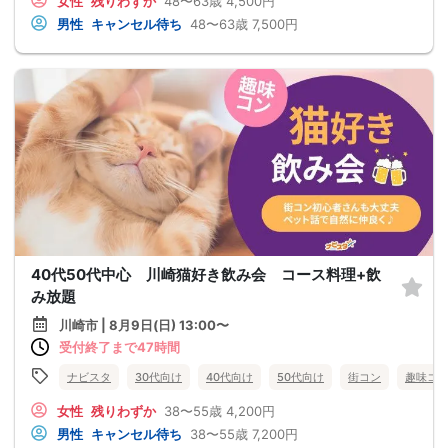
女性
残りわずか
48〜63歳
4,500円
男性
キャンセル待ち
48〜63歳
7,500円
40代50代中心 川崎猫好き飲み会 コース料理+飲
み放題
川崎市 | 8月9日(日) 13:00〜
受付終了まで47時間
ナビスタ
30代向け
40代向け
50代向け
街コン
趣味コ
女性
残りわずか
38〜55歳
4,200円
男性
キャンセル待ち
38〜55歳
7,200円