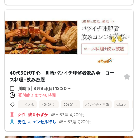
40代50代中心 川崎バツイチ理解者飲み会 コー
ス料理+飲み放題
川崎市 | 8月9日(日) 13:30〜
受付終了まで48時間
ナビスタ
40代向け
50代向け
バツイチ・再婚
街コン
食
女性
残りわずか
45〜62歳
4,200円
男性
キャンセル待ち
45〜62歳
7,200円