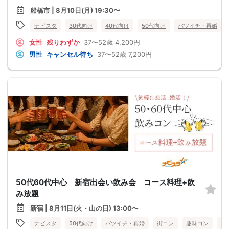
船橋市 | 8月10日(月) 19:30〜
ナビスタ
30代向け
40代向け
50代向け
バツイチ・再婚
女性
残りわずか
37〜52歳
4,200円
男性
キャンセル待ち
37〜52歳
7,200円
50代60代中心 新宿出会い飲み会 コース料理+飲
み放題
新宿 | 8月11日(火・山の日) 13:00〜
ナビスタ
50代向け
バツイチ・再婚
街コン
趣味コン
食