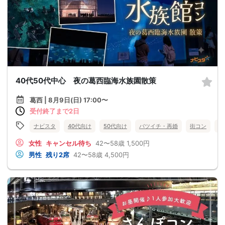
40代50代中心 夜の葛西臨海水族園散策
葛西 | 8月9日(日) 17:00〜
受付終了まで2日
ナビスタ
40代向け
50代向け
バツイチ・再婚
街コン
趣
女性
キャンセル待ち
42〜58歳
1,500円
男性
残り2席
42〜58歳
4,500円