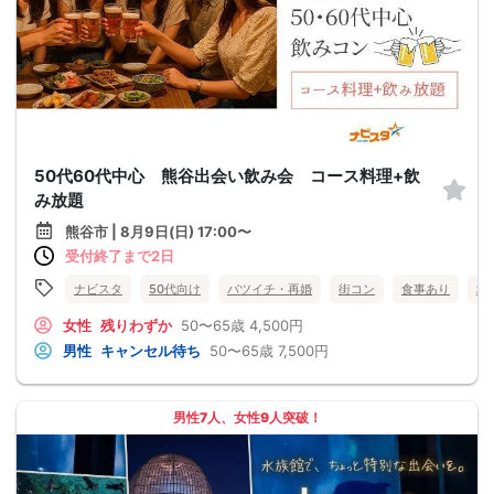
50代60代中心 熊谷出会い飲み会 コース料理+飲
み放題
熊谷市 | 8月9日(日) 17:00〜
受付終了まで2日
ナビスタ
50代向け
バツイチ・再婚
街コン
食事あり
埼
女性
残りわずか
50〜65歳
4,500円
男性
キャンセル待ち
50〜65歳
7,500円
男性7人、女性9人突破！