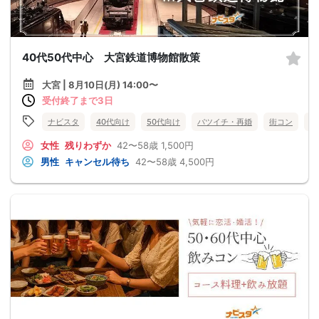
40代50代中心 大宮鉄道博物館散策
大宮 | 8月10日(月) 14:00〜
受付終了まで3日
ナビスタ
40代向け
50代向け
バツイチ・再婚
街コン
趣
女性
残りわずか
42〜58歳
1,500円
男性
キャンセル待ち
42〜58歳
4,500円