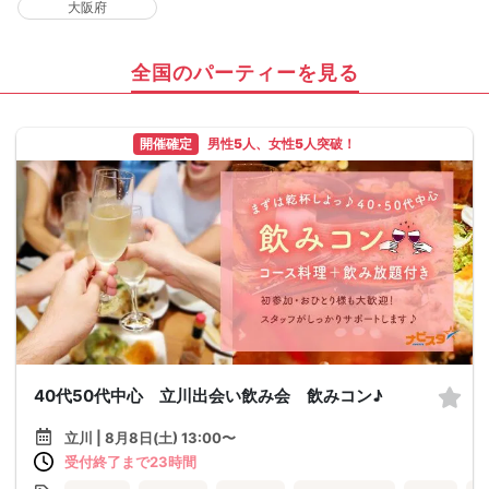
大阪府
全国のパーティーを見る
開催確定
男性5人、女性5人突破！
40代50代中心 立川出会い飲み会 飲みコン♪
立川 | 8月8日(土) 13:00〜
受付終了まで23時間