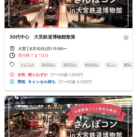
30代中心 大宮鉄道博物館散策
大宮 | 8月10日(月) 11:00〜
受付終了まで2日
ナビスタ
20代向け
30代向け
40代向け
街コン
趣味コ
女性
残りわずか
27〜43歳
1,500円
男性
キャンセル待ち
27〜43歳
4,500円