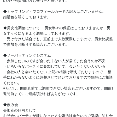
の方や初参加の方も安心だと思います。
◆カップリング・プロフィールカードの記入はございません。
婚活色を弱くしております。
◆男女比調整について ・男女半々の保証はしておりませんが、男
女半々位になるよう調整はしております。
・受け付けた場合でも、直前まで人数変動しますので、男女比調整
で参加をお断りする場合もございます。
◆ノーバッティングシステム
・参加したいのですが会いたくない人が居てまた会うのか不安
・いろいろなパーティに参加していて、会いたくない人がいる
・会社の人と会いたくない 上記の相談は増えておりますので、 相
手にわからないように調整させて頂いておりますので気軽にご相談
ください。
※ただし、開催直前では調整できない場合もございますので、開催1
週間前までにご連絡頂ければありがたいです。
◆飲み会
参加者の傾向として
お見合いパーティが嫌になった方や婚活は重たいので気楽に知り合