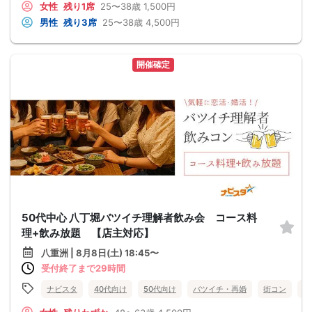
女性
残り1席
25〜38歳
1,500円
男性
残り3席
25〜38歳
4,500円
開催確定
50代中心 八丁堀バツイチ理解者飲み会 コース料
理+飲み放題 【店主対応】
八重洲 | 8月8日(土) 18:45〜
受付終了まで29時間
ナビスタ
40代向け
50代向け
バツイチ・再婚
街コン
趣