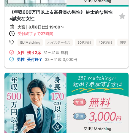
《年収600万円以上＆高身長の男性》 紳士的な男性
×誠実な女性
大宮 | 8月8日(土) 19:00〜
受付終了まで27時間
IBJ Matching
ハイステータス
30代向け
40代向け
個室
女性
残り2席
31〜41歳
無料
男性
受付終了
33〜41歳
3,000円