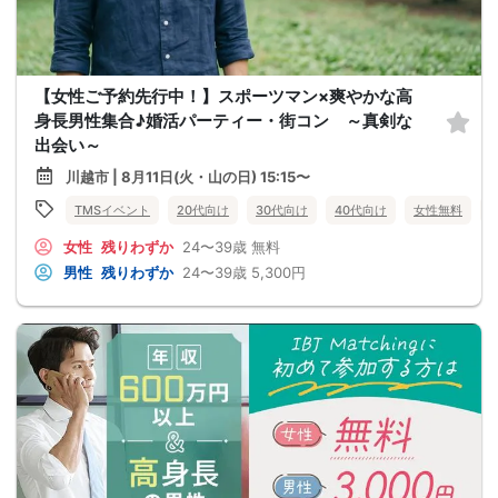
【女性ご予約先行中！】スポーツマン×爽やかな高
身長男性集合♪婚活パーティー・街コン ～真剣な
出会い～
川越市 | 8月11日(火・山の日) 15:15〜
TMSイベント
20代向け
30代向け
40代向け
女性無料
女性
残りわずか
24〜39歳
無料
男性
残りわずか
24〜39歳
5,300円