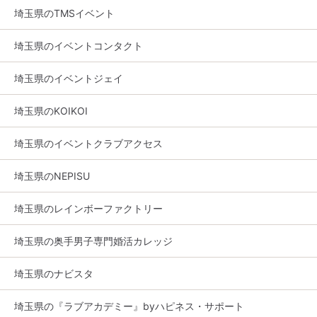
埼玉県のTMSイベント
埼玉県のイベントコンタクト
埼玉県のイベントジェイ
埼玉県のKOIKOI
埼玉県のイベントクラブアクセス
埼玉県のNEPISU
埼玉県のレインボーファクトリー
埼玉県の奥手男子専門婚活カレッジ
埼玉県のナビスタ
埼玉県の『ラブアカデミー』byハピネス・サポート