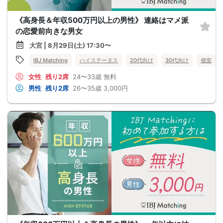
《高身長＆年収500万円以上の男性》 連絡はマメ派
の恋愛前向きな男女
大宮 | 8月29日(土) 17:30〜
IBJ Matching
ハイステータス
20代向け
30代向け
個室
女性
残り2席
24〜33歳
無料
男性
残り2席
26〜35歳
3,000円