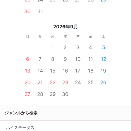
30
31
2026年9月
日
月
火
水
木
金
土
1
2
3
4
5
6
7
8
9
10
11
12
13
14
15
16
17
18
19
20
21
22
23
24
25
26
27
28
29
30
ジャンルから検索
ハイステータス