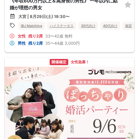
《年収600万円以上＆高身長の男性》 一年以内に結
婚が理想の男女
大宮 | 8月29日(土) 19:30〜
IBJ Matching
ハイステータス
30代向け
40代向け
個室
女性
残り2席
33〜42歳
無料
男性
残り2席
35〜44歳
3,000円
開催確定
女性急募！