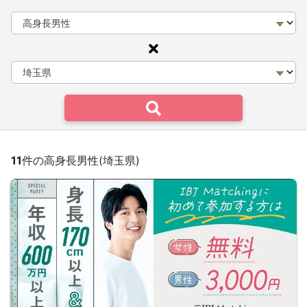
11
件の高身長男性(埼玉県)