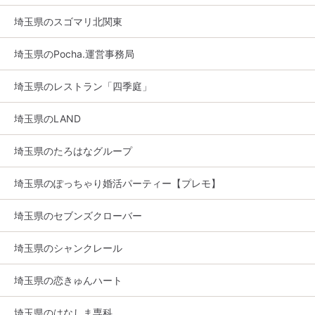
埼玉県のスゴマリ北関東
埼玉県のPocha.運営事務局
埼玉県のレストラン「四季庭」
埼玉県のLAND
埼玉県のたろはなグループ
埼玉県のぽっちゃり婚活パーティー【プレモ】
埼玉県のセブンズクローバー
埼玉県のシャンクレール
埼玉県の恋きゅんハート
埼玉県のはなしま専科