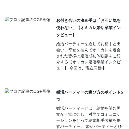
お付き合いの決め手は「お互い気を
使わない」【オミカレ婚活卒業イン
タビュー】
婚活パーティーを通じてお相手と出
会い、幸せを掴んでオミカレを退会
された皆様の婚活成功体験談をご紹
介する【オミカレ婚活卒業インタビ
ュー】 今回は、現在同棲中
婚活パーティーの選び方のポイント5
つ
婚活パーティーとは、結婚を望む男
女が一堂に会し、対面でコミュニケ
ーションをとって結婚相手候補を探
すパーティー。 婚活パーティーとひ