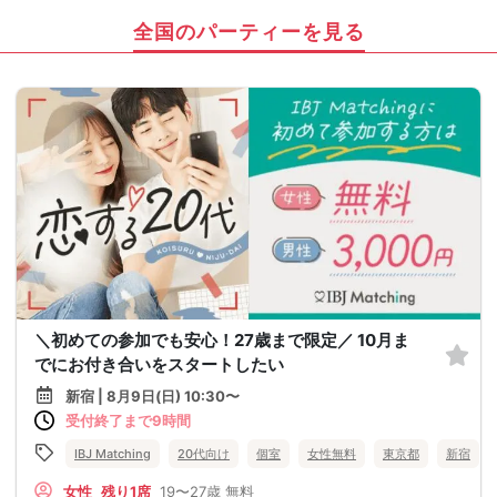
全国のパーティーを見る
＼初めての参加でも安心！27歳まで限定／ 10月ま
でにお付き合いをスタートしたい
新宿 | 8月9日(日) 10:30〜
受付終了まで9時間
IBJ Matching
20代向け
個室
女性無料
東京都
新宿
女性
残り1席
19〜27歳
無料