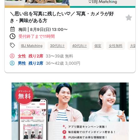
＼思い出を写真に残したい♡／ 写真・カメラが好
き・興味がある方
梅田 | 8月9日(日) 13:00〜
受付終了まで11時間
IBJ Matching
30代向け
40代向け
個室
女性無料
大阪
女性
残り2席
33〜39歳
無料
男性
残り2席
36〜42歳
3,000円