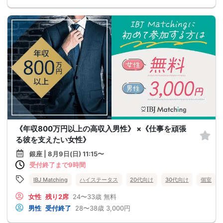
《年収800万円以上の高収入男性》 ×《仕事を頑張
る彼を支えたい女性》
銀座 | 8月9日(日) 11:15〜
受付終了まで9時間
IBJ Matching
ハイステータス
20代向け
30代向け
個室
女性
残り2席
24〜33歳
無料
男性
受付終了
28〜38歳
3,000円