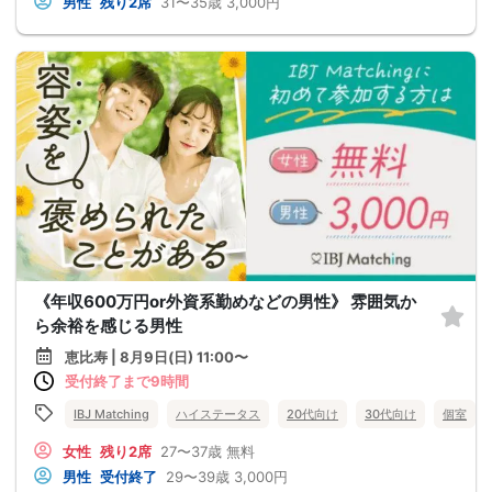
男性
残り2席
31〜35歳
3,000円
《年収600万円or外資系勤めなどの男性》 雰囲気か
ら余裕を感じる男性
恵比寿 | 8月9日(日) 11:00〜
受付終了まで9時間
IBJ Matching
ハイステータス
20代向け
30代向け
個室
女性
残り2席
27〜37歳
無料
男性
受付終了
29〜39歳
3,000円