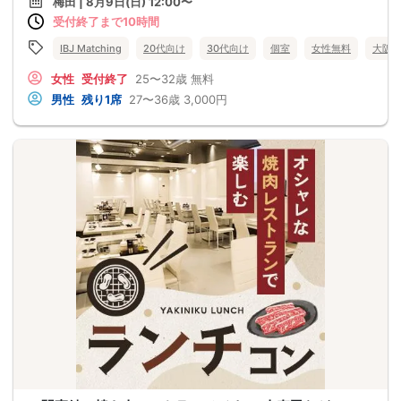
梅田 | 8月9日(日) 12:00〜
受付終了まで10時間
IBJ Matching
20代向け
30代向け
個室
女性無料
大阪
女性
受付終了
25〜32歳
無料
男性
残り1席
27〜36歳
3,000円