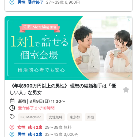
男性
受付終了
27〜39歳
6,900円
《年収800万円以上の男性》 理想の結婚相手は「優
しい人」な男女
新宿 | 8月9日(日) 11:30〜
受付終了まで10時間
IBJ Matching
女性無料
東京都
新宿
女性
残り2席
29〜39歳
無料
男性
残り2席
33〜43歳
3,000円