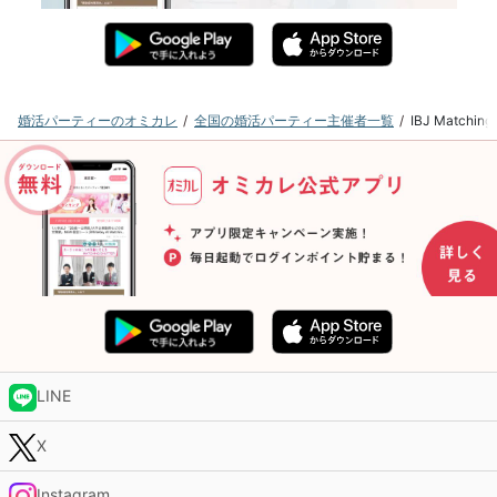
婚活パーティーのオミカレ
全国の婚活パーティー主催者一覧
IBJ Matc
LINE
X
Instagram