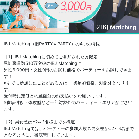
IBJ Matching（旧PARTY☆PARTY）の4つの特長
【1】IBJ Matchingに初めてご参加された方限定
累計動員数510万突破のIBJ Matchingに
男性3,000円・女性0円のお試し価格でパーティーをお試しできま
す！
※すでに参加したことがある方は 「初参加価格」対象外となりま
す。
受付時に定価との差額分のお支払いをお願いします 。
※食事付き・体験型など一部対象外のパーティー・エリアがござい
ます。
【2】男女差は±2～3名様までを徹底
IBJ Matchingでは、パーティーの参加人数の男女差が±2～3名まで
となるように、徹底管理しています。