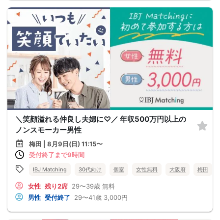
＼笑顔溢れる仲良し夫婦に♡／ 年収500万円以上の
ノンスモーカー男性
梅田 | 8月9日(日) 11:15〜
受付終了まで9時間
IBJ Matching
30代向け
個室
女性無料
大阪府
梅田
女性
残り2席
29〜39歳
無料
男性
受付終了
29〜41歳
3,000円