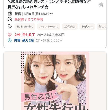
＼駅直結の焼き肉レストラン／ チキン,肉寿司など
贅沢なおしゃれランチ会
新宿 | 8月9日(日) 12:30〜
受付終了まで11時間
IBJ Matching
ハイステータス
20代向け
30代向け
街コン
女性
受付終了
26〜34歳
2,600円
男性
残り2席
27〜37歳
5,500円