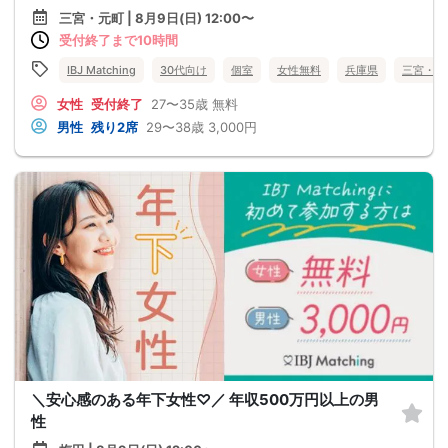
三宮・元町 | 8月9日(日) 12:00〜
受付終了まで10時間
IBJ Matching
30代向け
個室
女性無料
兵庫県
三宮・元
女性
受付終了
27〜35歳
無料
男性
残り2席
29〜38歳
3,000円
＼安心感のある年下女性♡／ 年収500万円以上の男
性