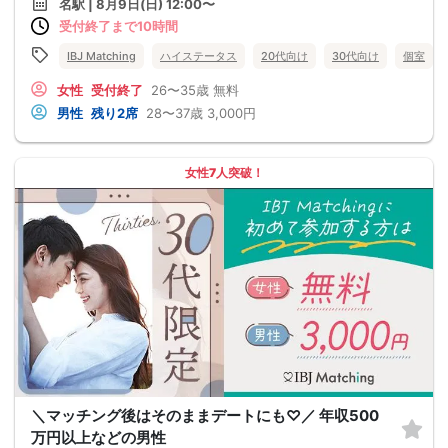
名駅 | 8月9日(日) 12:00〜
受付終了まで10時間
IBJ Matching
ハイステータス
20代向け
30代向け
個室
女性
受付終了
26〜35歳
無料
男性
残り2席
28〜37歳
3,000円
女性7人突破！
＼マッチング後はそのままデートにも♡／ 年収500
万円以上などの男性