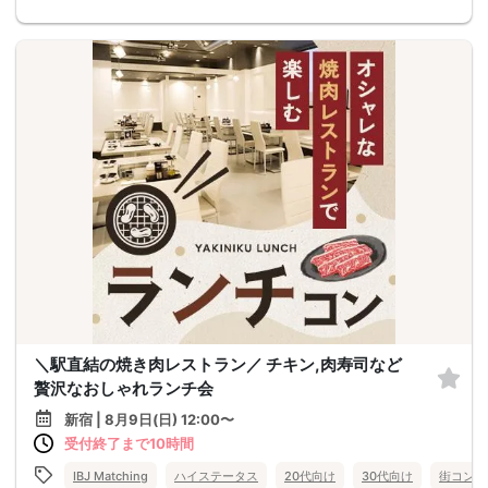
＼駅直結の焼き肉レストラン／ チキン,肉寿司など
贅沢なおしゃれランチ会
新宿 | 8月9日(日) 12:00〜
受付終了まで10時間
IBJ Matching
ハイステータス
20代向け
30代向け
街コン