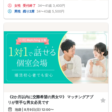
女性
受付終了
34〜41歳
3,400円
男性
残り2席
34〜43歳
5,500円
《2か月以内に交際希望の男女♡》 マッチングアプ
リが苦手な男女必見です
池袋 | 8月9日(日) 12:00〜