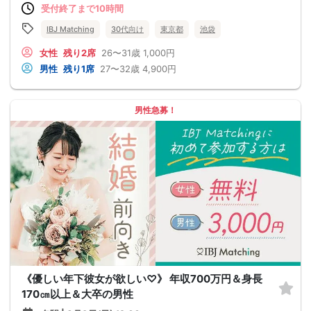
受付終了まで10時間
IBJ Matching
30代向け
東京都
池袋
女性
残り2席
26〜31歳
1,000円
男性
残り1席
27〜32歳
4,900円
男性急募！
《優しい年下彼女が欲しい♡》 年収700万円＆身長
170㎝以上＆大卒の男性