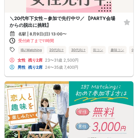
＼20代年下女性～参加で先行中♡／ 【PARTY会場
からの脱出に挑戦】
名駅 | 8月9日(日) 13:00〜
受付終了まで11時間
IBJ Matching
20代向け
30代向け
街コン
趣味コン
体
女性
残り2席
23〜31歳
2,500円
男性
残り2席
24〜35歳
7,400円