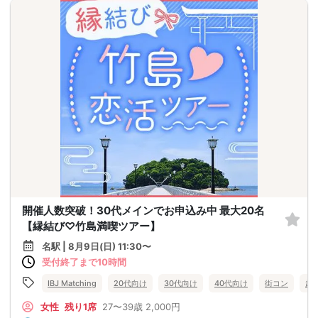
開催人数突破！30代メインでお申込み中 最大20名
【縁結び♡竹島満喫ツアー】
名駅 | 8月9日(日) 11:30〜
受付終了まで10時間
IBJ Matching
20代向け
30代向け
40代向け
街コン
趣
女性
残り1席
27〜39歳
2,000円