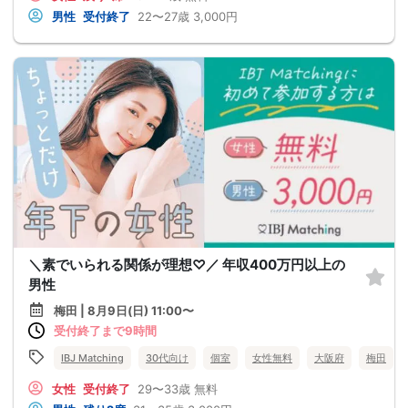
男性
受付終了
22〜27歳
3,000円
＼素でいられる関係が理想♡／ 年収400万円以上の
男性
梅田 | 8月9日(日) 11:00〜
受付終了まで9時間
IBJ Matching
30代向け
個室
女性無料
大阪府
梅田
女性
受付終了
29〜33歳
無料