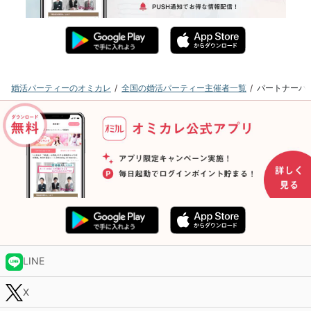
婚活パーティーのオミカレ
全国の婚活パーティー主催者一覧
パートナーパ
LINE
X