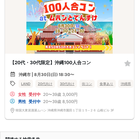
【20代・30代限定】沖縄100人合コン
沖縄市 | 8月30日(日) 18:30〜
LAND
20代向け
30代向け
街コン
食事あり
沖縄県
女性
受付中
20〜39歳
3,000円
男性
受付中
20〜39歳
8,500円
韓国大衆居酒屋ムハン 沖縄県沖縄市園田１丁目１５−２６ 山根ビル 3F