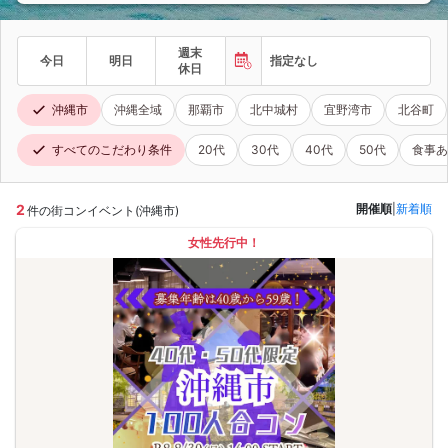
週末
今日
明日
指定なし
休日
沖縄市
沖縄全域
那覇市
北中城村
宜野湾市
北谷町
すべてのこだわり条件
20代
30代
40代
50代
食事あ
2
開催順
|
新着順
件の街コンイベント(沖縄市)
女性先行中！