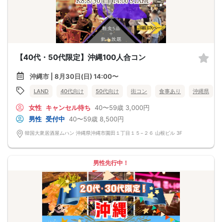
【40代・50代限定】沖縄100人合コン
沖縄市 | 8月30日(日) 14:00〜
LAND
40代向け
50代向け
街コン
食事あり
沖縄県
女性
キャンセル待ち
40〜59歳
3,000円
男性
受付中
40〜59歳
8,500円
韓国大衆居酒屋ムハン 沖縄県沖縄市園田１丁目１５−２６ 山根ビル 3F
男性先行中！