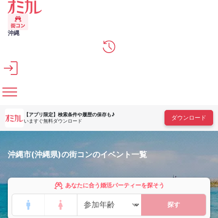
メインコンテンツへスキップ
沖縄
【アプリ限定】
検索条件や履歴の保存も♪
ダウンロード
いますぐ無料ダウンロード
沖縄市(沖縄県)の街コンのイベント一覧
あなたに合う婚活パーティーを探そう
探す