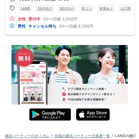
LAND
20代向け
30代向け
街コン
食事あり
山口県
女性
受付中
20〜39歳
3,500円
男性
キャンセル待ち
20〜39歳
8,500円
婚活パーティーのオミカレ
全国の婚活パーティー主催者一覧
LANDの婚