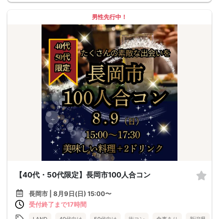
男性先行中！
【40代・50代限定】長岡市100人合コン
長岡市 | 8月9日(日) 15:00〜
受付終了まで17時間
LAND
40代向け
50代向け
街コン
食事あり
新潟県