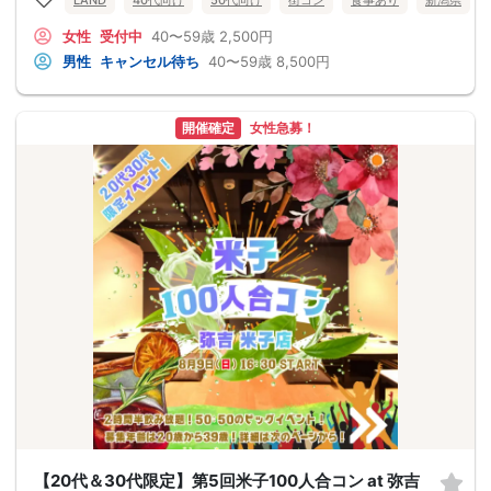
女性
受付中
40〜59歳
2,500円
男性
キャンセル待ち
40〜59歳
8,500円
開催確定
女性急募！
【20代＆30代限定】第5回米子100人合コン at 弥吉