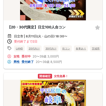
【20・30代限定】日立100人合コン
日立市 | 8月11日(火・山の日) 18:30〜
受付終了まで2日
LAND
20代向け
30代向け
街コン
食事あり
茨城県
女性
受付中
20〜39歳
3,000円
男性
受付終了
20〜39歳
8,500円
開催確定
女性急募！