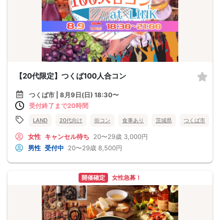
【20代限定】つくば100人合コン
つくば市 | 8月9日(日) 18:30〜
受付終了まで20時間
LAND
20代向け
街コン
食事あり
茨城県
つくば市
女性
キャンセル待ち
20〜29歳
3,000円
男性
受付中
20〜29歳
8,500円
開催確定
女性急募！