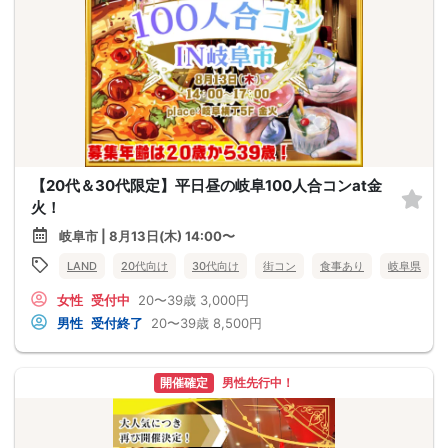
【20代＆30代限定】平日昼の岐阜100人合コンat金
火！
岐阜市 | 8月13日(木) 14:00〜
LAND
20代向け
30代向け
街コン
食事あり
岐阜県
女性
受付中
20〜39歳
3,000円
男性
受付終了
20〜39歳
8,500円
開催確定
男性先行中！