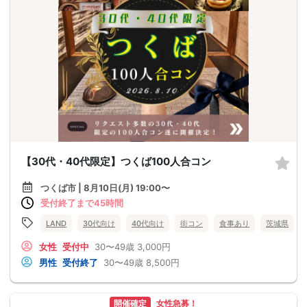
【30代・40代限定】つくば100人合コン
つくば市 | 8月10日(月) 19:00〜
受付終了まで45時間
LAND
30代向け
40代向け
街コン
食事あり
茨城県
女性
受付中
30〜49歳
3,000円
男性
受付終了
30〜49歳
8,500円
開催確定
女性急募！