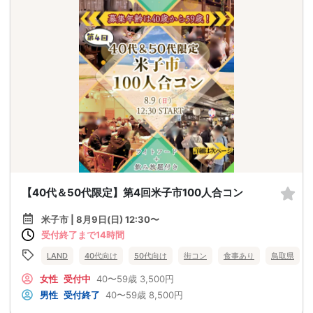
【40代＆50代限定】第4回米子市100人合コン
米子市 | 8月9日(日) 12:30〜
受付終了まで14時間
LAND
40代向け
50代向け
街コン
食事あり
鳥取県
女性
受付中
40〜59歳
3,500円
男性
受付終了
40〜59歳
8,500円