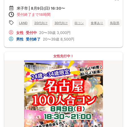
米子市 | 8月9日(日) 16:30〜
受付終了まで18時間
LAND
20代向け
30代向け
街コン
食事あり
鳥取県
女性
受付中
20〜39歳
3,000円
男性
受付終了
20〜39歳
8,500円
女性先行中！