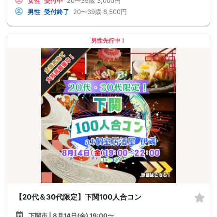
女性
受付中
20〜39歳
3,000円
男性
受付終了
20〜39歳
8,500円
男性先行中！
【20代＆30代限定】下関100人合コン
下関市 | 8月14日(金) 19:00〜