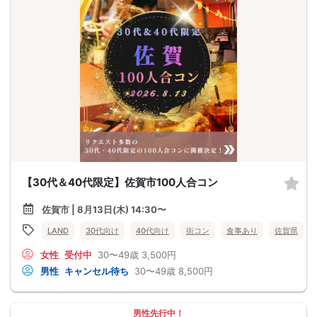
【30代＆40代限定】佐賀市100人合コン
佐賀市 | 8月13日(木) 14:30〜
LAND
30代向け
40代向け
街コン
食事あり
佐賀県
女性
受付中
30〜49歳
3,500円
男性
キャンセル待ち
30〜49歳
8,500円
男性先行中！