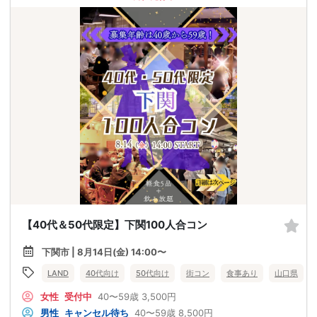
【40代＆50代限定】下関100人合コン
下関市 | 8月14日(金) 14:00〜
LAND
40代向け
50代向け
街コン
食事あり
山口県
女性
受付中
40〜59歳
3,500円
男性
キャンセル待ち
40〜59歳
8,500円