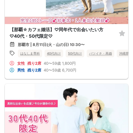
【那覇☆カフェ婚活】♡同年代で出会いたい方
♡40代・50代限定♡
那覇市 | 8月11日(火・山の日) 10:30〜
はなしま専科
40代向け
50代向け
バツイチ・再婚
沖縄県
女性
残り2席
40〜59歳
1,800円
男性
残り2席
40〜59歳
6,700円