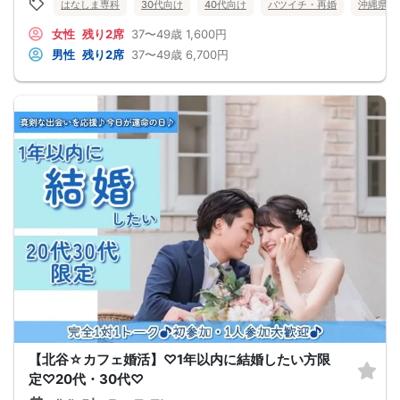
はなしま専科
30代向け
40代向け
バツイチ・再婚
沖縄県
女性
残り2席
37〜49歳
1,600円
男性
残り2席
37〜49歳
6,700円
【北谷☆カフェ婚活】♡1年以内に結婚したい方限
定♡20代・30代♡