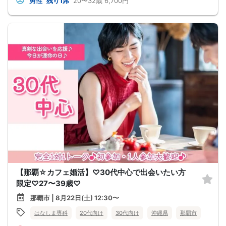
男性
残り1席
20〜32歳
6,700円
【那覇☆カフェ婚活】♡30代中心で出会いたい方
限定♡27〜39歳♡
那覇市 | 8月22日(土) 12:30〜
はなしま専科
20代向け
30代向け
沖縄県
那覇市