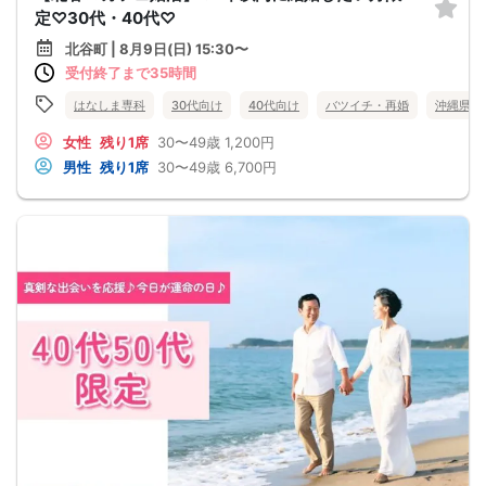
定♡30代・40代♡
北谷町 | 8月9日(日) 15:30〜
受付終了まで35時間
はなしま専科
30代向け
40代向け
バツイチ・再婚
沖縄県
女性
残り1席
30〜49歳
1,200円
男性
残り1席
30〜49歳
6,700円