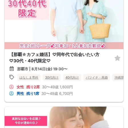
【那覇☆カフェ婚活】♡同年代で出会いたい方
♡30代・40代限定♡
那覇市 | 8月14日(金) 19:30〜
はなしま専科
30代向け
40代向け
バツイチ・再婚
沖縄県
女性
残り2席
30〜49歳
1,600円
男性
残り1席
30〜49歳
6,700円