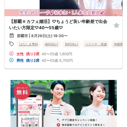
【那覇☆カフェ婚活】♡ちょうど良い年齢差で出会
いたい方限定♡40〜55歳♡
那覇市 | 8月29日(土) 19:30〜
はなしま専科
40代向け
50代向け
バツイチ・再婚
沖縄県
女性
残り2席
40〜55歳
1,900円
男性
残り2席
40〜55歳
6,700円