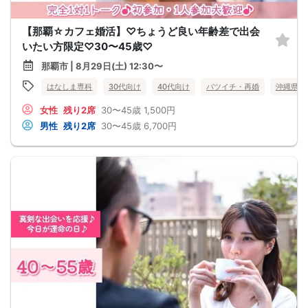
【那覇☆カフェ婚活】♡ちょうど良い年齢差で出会
いたい方限定♡30〜45歳♡
那覇市 | 8月29日(土) 12:30〜
はなしま専科
30代向け
40代向け
バツイチ・再婚
沖縄県
女性
残り2席
30〜45歳
1,500円
男性
残り2席
30〜45歳
6,700円