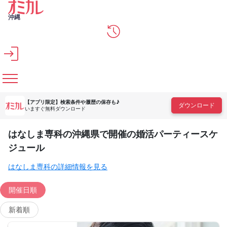
メインコンテンツへスキップ
沖縄
【アプリ限定】
検索条件や履歴の保存も♪
ダウンロード
いますぐ無料ダウンロード
はなしま専科の沖縄県で開催の婚活パーティースケ
ジュール
はなしま専科の詳細情報を見る
開催日順
新着順