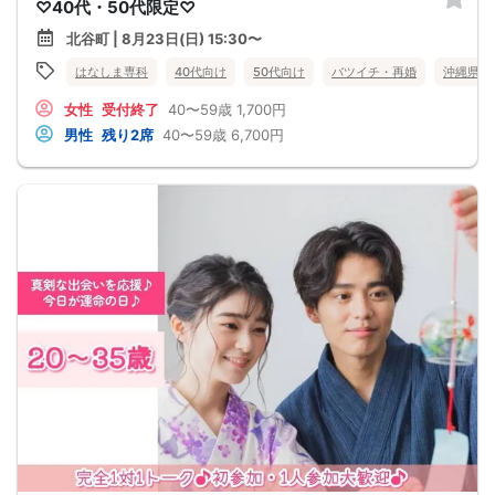
♡40代・50代限定♡
北谷町 | 8月23日(日) 15:30〜
はなしま専科
40代向け
50代向け
バツイチ・再婚
沖縄県
女性
受付終了
40〜59歳
1,700円
男性
残り2席
40〜59歳
6,700円