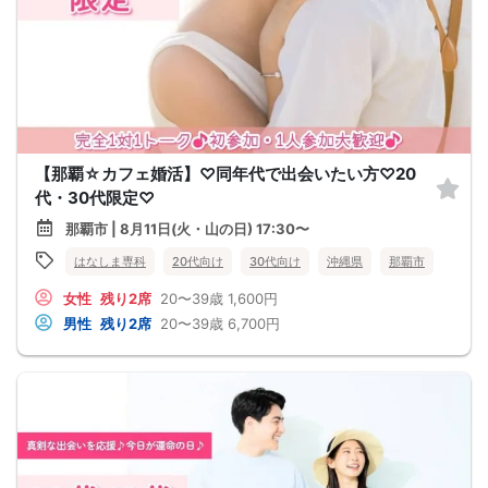
【那覇☆カフェ婚活】♡同年代で出会いたい方♡20
代・30代限定♡
那覇市 | 8月11日(火・山の日) 17:30〜
はなしま専科
20代向け
30代向け
沖縄県
那覇市
女性
残り2席
20〜39歳
1,600円
男性
残り2席
20〜39歳
6,700円