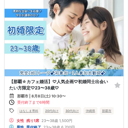
【那覇☆カフェ婚活】♡人気企画♡初婚同士出会い
たい方限定♡23〜38歳♡
那覇市 | 8月8日(土) 10:30〜
受付終了まで6時間
はなしま専科
20代向け
30代向け
沖縄県
那覇市
女性
残り1席
23〜38歳
1,500円
男性
受付終了
23〜38歳
6,700円