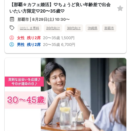
【那覇☆カフェ婚活】♡ちょうど良い年齢差で出会
いたい方限定♡20〜35歳♡
那覇市 | 8月29日(土) 10:30〜
はなしま専科
20代向け
30代向け
沖縄県
那覇市
女性
残り2席
20〜35歳
1,500円
男性
残り2席
20〜35歳
6,700円