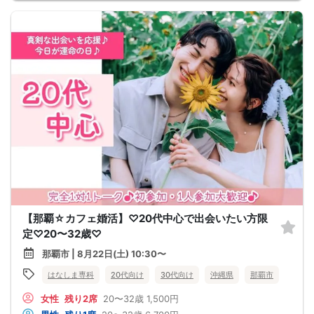
【那覇☆カフェ婚活】♡20代中心で出会いたい方限
定♡20〜32歳♡
那覇市 | 8月22日(土) 10:30〜
はなしま専科
20代向け
30代向け
沖縄県
那覇市
女性
残り2席
20〜32歳
1,500円