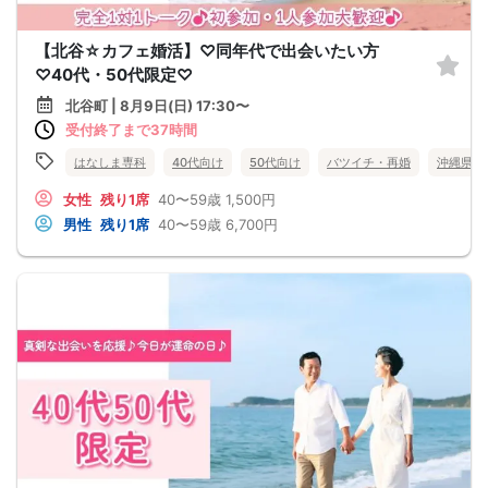
【北谷☆カフェ婚活】♡同年代で出会いたい方
♡40代・50代限定♡
北谷町 | 8月9日(日) 17:30〜
受付終了まで37時間
はなしま専科
40代向け
50代向け
バツイチ・再婚
沖縄県
女性
残り1席
40〜59歳
1,500円
男性
残り1席
40〜59歳
6,700円