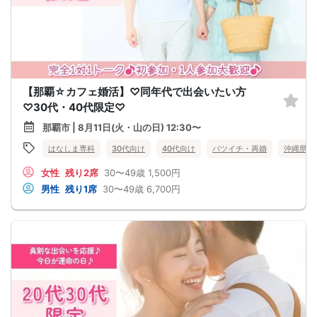
【那覇☆カフェ婚活】♡同年代で出会いたい方
♡30代・40代限定♡
那覇市 | 8月11日(火・山の日) 12:30〜
はなしま専科
30代向け
40代向け
バツイチ・再婚
沖縄県
女性
残り2席
30〜49歳
1,500円
男性
残り1席
30〜49歳
6,700円