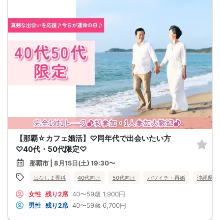
【那覇☆カフェ婚活】♡同年代で出会いたい方
♡40代・50代限定♡
那覇市 | 8月15日(土) 19:30〜
はなしま専科
40代向け
50代向け
バツイチ・再婚
沖縄県
女性
残り2席
40〜59歳
1,900円
男性
残り2席
40〜59歳
6,700円