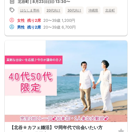
北谷町 | 8月23日(日) 13:30〜
はなしま専科
20代向け
30代向け
沖縄県
北谷町
女性
残り2席
20〜39歳
1,200円
男性
残り2席
20〜39歳
6,700円
【北谷☆カフェ婚活】♡同年代で出会いたい方