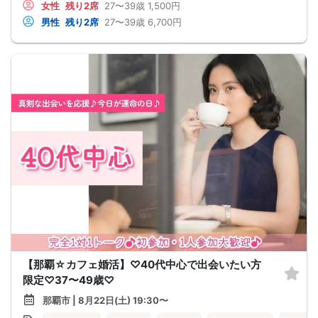
女性
残り2席
27〜39歳
1,500円
男性
残り2席
27〜39歳
6,700円
【那覇☆カフェ婚活】♡40代中心で出会いたい方
限定♡37〜49歳♡
那覇市 | 8月22日(土) 19:30〜