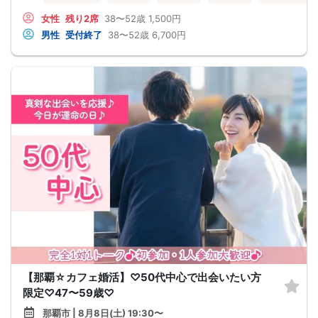
女性
残り2席
38〜52歳
1,500円
男性
受付終了
38〜52歳
6,700円
【那覇☆カフェ婚活】♡50代中心で出会いたい方
限定♡47〜59歳♡
那覇市 | 8月8日(土) 19:30〜