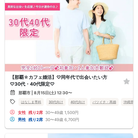
【那覇☆カフェ婚活】♡同年代で出会いたい方
♡30代・40代限定♡
那覇市 | 8月15日(土) 12:30〜
はなしま専科
30代向け
40代向け
バツイチ・再婚
沖縄県
女性
残り2席
30〜49歳
1,500円
男性
残り2席
30〜49歳
6,700円