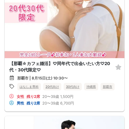
【那覇☆カフェ婚活】♡同年代で出会いたい方♡20
代・30代限定♡
那覇市 | 8月15日(土) 10:30〜
はなしま専科
20代向け
30代向け
沖縄県
那覇市
女性
残り2席
20〜39歳
1,500円
男性
残り2席
20〜39歳
6,700円