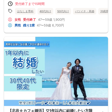
受付終了まで15時間
はなしま専科
40代向け
50代向け
バツイチ・再婚
沖縄県
女性
受付終了
47〜59歳
1,900円
男性
残り2席
47〜59歳
6,700円
【北谷☆カフェ婚活】♡1年以内に結婚したい方限