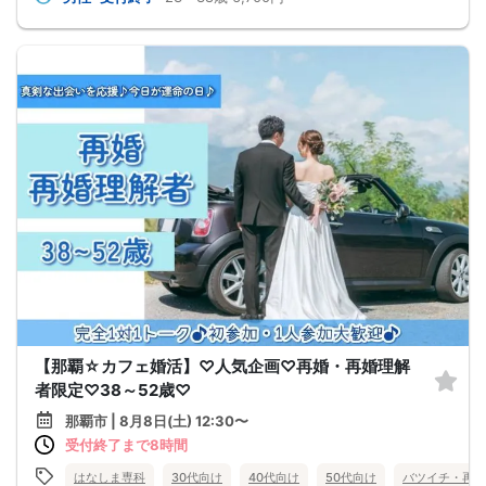
【那覇☆カフェ婚活】♡人気企画♡再婚・再婚理解
者限定♡38～52歳♡
那覇市 | 8月8日(土) 12:30〜
受付終了まで8時間
はなしま専科
30代向け
40代向け
50代向け
バツイチ・再婚