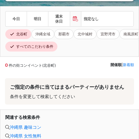
週末
今日
明日
指定なし
休日
北谷町
沖縄全域
那覇市
北中城村
宜野湾市
南風原町
すべてのこだわり条件
0
開催順
|
新着順
件の街コンイベント(北谷町)
ご指定の条件に当てはまるパーティーがありません
条件を変更して検索してください
関連する検索条件
沖縄県 趣味コン
沖縄県 女性無料