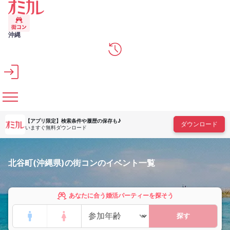
メインコンテンツへスキップ
沖縄
【アプリ限定】
検索条件や履歴の保存も♪
ダウンロード
いますぐ無料ダウンロード
北谷町(沖縄県)の街コンのイベント一覧
あなたに合う婚活パーティーを探そう
探す