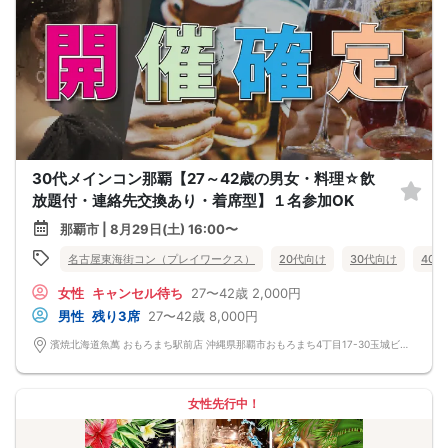
30代メインコン那覇【27～42歳の男女・料理☆飲
放題付・連絡先交換あり・着席型】１名参加OK
那覇市 | 8月29日(土) 16:00〜
名古屋東海街コン（プレイワークス）
20代向け
30代向け
40
女性
キャンセル待ち
27〜42歳
2,000円
男性
残り3席
27〜42歳
8,000円
濱焼北海道魚萬 おもろまち駅前店 沖縄県那覇市おもろまち4丁目17-30玉城ビル 1階
女性先行中！