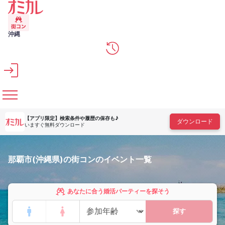
メインコンテンツへスキップ
沖縄
【アプリ限定】
検索条件や履歴の保存も♪
ダウンロード
いますぐ無料ダウンロード
那覇市(沖縄県)の街コンのイベント一覧
あなたに合う婚活パーティーを探そう
探す