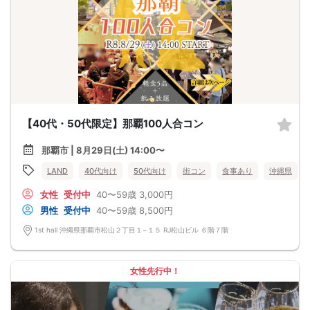
【40代・50代限定】那覇100人合コン
那覇市 | 8月29日(土) 14:00〜
LAND
40代向け
50代向け
街コン
食事あり
沖縄県
女性
受付中
40〜59歳
3,000円
男性
受付中
40〜59歳
8,500円
1st hall 沖縄県那覇市松山２丁目１−１５ RJ松山ビル ６階７階
女性先行中！