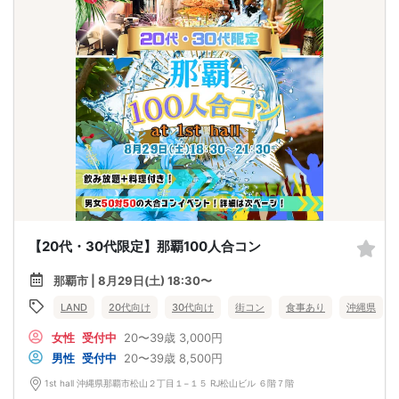
【20代・30代限定】那覇100人合コン
那覇市 | 8月29日(土) 18:30〜
LAND
20代向け
30代向け
街コン
食事あり
沖縄県
女性
受付中
20〜39歳
3,000円
男性
受付中
20〜39歳
8,500円
1st hall 沖縄県那覇市松山２丁目１−１５ RJ松山ビル ６階７階