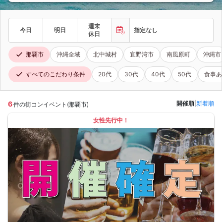
週末
今日
明日
指定なし
休日
那覇市
沖縄全域
北中城村
宜野湾市
南風原町
沖縄市
すべてのこだわり条件
20代
30代
40代
50代
食事あ
6
開催順
|
新着順
件の街コンイベント(那覇市)
女性先行中！