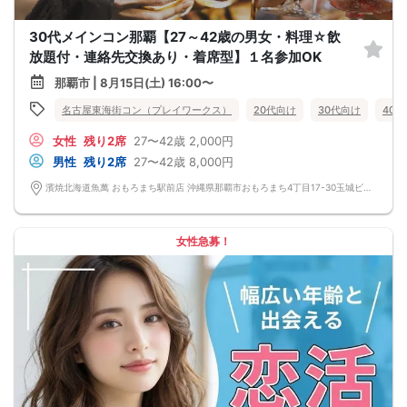
30代メインコン那覇【27～42歳の男女・料理☆飲
放題付・連絡先交換あり・着席型】１名参加OK
那覇市 | 8月15日(土) 16:00〜
名古屋東海街コン（プレイワークス）
20代向け
30代向け
40
女性
残り2席
27〜42歳
2,000円
男性
残り2席
27〜42歳
8,000円
濱焼北海道魚萬 おもろまち駅前店 沖縄県那覇市おもろまち4丁目17-30玉城ビル 1階
女性急募！