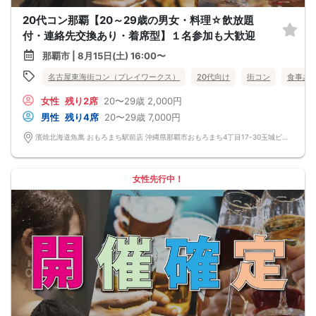
20代コン那覇【20～29歳の男女・料理☆飲放題
付・連絡先交換あり・着席型】１名参加も大歓迎
那覇市 | 8月15日(土) 16:00〜
名古屋東海街コン（プレイワークス）
20代向け
街コン
食事あ
女性
残り2席
20〜29歳
2,000円
男性
残り4席
20〜29歳
7,000円
濱焼北海道魚萬 おもろまち駅前店 沖縄県那覇市おもろまち4丁目17-30玉城ビル 1階
女性先行中！