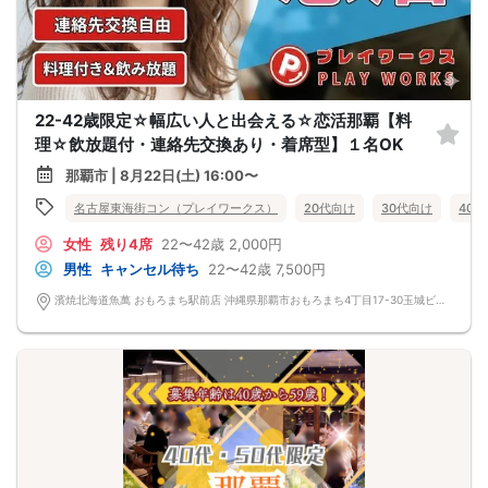
22-42歳限定☆幅広い人と出会える☆恋活那覇【料
理☆飲放題付・連絡先交換あり・着席型】１名OK
那覇市 | 8月22日(土) 16:00〜
名古屋東海街コン（プレイワークス）
20代向け
30代向け
40
女性
残り4席
22〜42歳
2,000円
男性
キャンセル待ち
22〜42歳
7,500円
濱焼北海道魚萬 おもろまち駅前店 沖縄県那覇市おもろまち4丁目17-30玉城ビル 1階