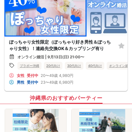
ぽっちゃり女性限定（ぽっちゃり好き男性＆ぽっち
ゃり女性）！連絡先交換OK＆カップリング有り
オンライン婚活 | 9月13日(日) 21:00〜
ブラボー沖縄
20代向け
30代向け
40代向け
オンライン婚活
女性
受付中
20〜49歳
4,980円
男性
受付中
23〜49歳
6,980円
沖縄県のおすすめパーティー