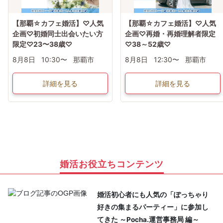
【那覇☆カフェ婚活】♡人気
【那覇☆カフェ婚活】♡人気
企画♡初婚同士出会いたい方
企画♡再婚・再婚理解者限定
限定♡23〜38歳♡
♡38～52歳♡
8月8日
10:30〜
那覇市
8月8日
12:30〜
那覇市
詳細を見る
詳細を見る
婚活お役立ちコンテンツ
婚活初心者にも人気の「ぽっちゃり
好きの集まるパーティー」に参加し
てきた ～Pocha.運営事務局 編～