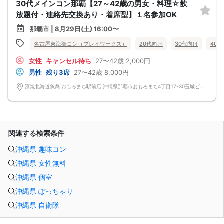
30代メインコン那覇【27～42歳の男女・料理☆飲
放題付・連絡先交換あり・着席型】１名参加OK
那覇市 | 8月29日(土) 16:00〜
名古屋東海街コン（プレイワークス）
20代向け
30代向け
40
女性
キャンセル待ち
27〜42歳
2,000円
男性
残り3席
27〜42歳
8,000円
濱焼北海道魚萬 おもろまち駅前店 沖縄県那覇市おもろまち4丁目17-30玉城ビル 1階
関連する検索条件
沖縄県 趣味コン
沖縄県 女性無料
沖縄県 個室
沖縄県 ぽっちゃり
沖縄県 自衛隊