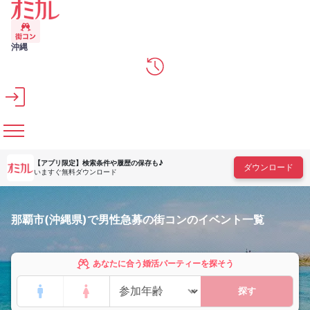
メインコンテンツへスキップ
沖縄
【アプリ限定】
検索条件や履歴の保存も♪
ダウンロード
いますぐ無料ダウンロード
那覇市(沖縄県)で男性急募の街コンのイベント一覧
あなたに合う婚活パーティーを探そう
探す