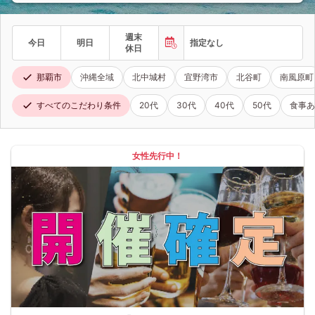
週末
今日
明日
指定なし
休日
那覇市
沖縄全域
北中城村
宜野湾市
北谷町
南風原町
すべてのこだわり条件
20代
30代
40代
50代
食事あ
女性先行中！