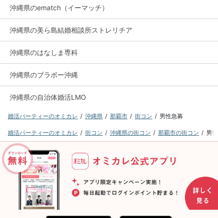
沖縄県のematch（イーマッチ）
沖縄県の美ら島結婚相談所ストレリチア
沖縄県のはなしま専科
沖縄県のブラボー沖縄
沖縄県の自治体婚活LMO
婚活パーティーのオミカレ
沖縄県
那覇市
街コン
男性急募
婚活パーティーのオミカレ
街コン
沖縄県の街コン
那覇市の街コン
男性