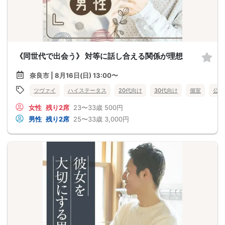
《同世代で出会う》 対等に話し合える関係が理想
奈良市 | 8月16日(日) 13:00〜
ツヴァイ
ハイステータス
20代向け
30代向け
個室
公務
女性
残り2席
23〜33歳
500円
男性
残り2席
25〜33歳
3,000円