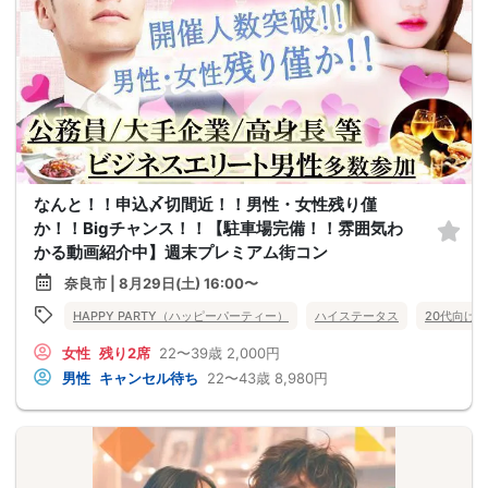
なんと！！申込〆切間近！！男性・女性残り僅
か！！Bigチャンス！！【駐車場完備！！雰囲気わ
かる動画紹介中】週末プレミアム街コン
奈良市 | 8月29日(土) 16:00〜
HAPPY PARTY（ハッピーパーティー）
ハイステータス
20代向け
女性
残り2席
22〜39歳
2,000円
男性
キャンセル待ち
22〜43歳
8,980円