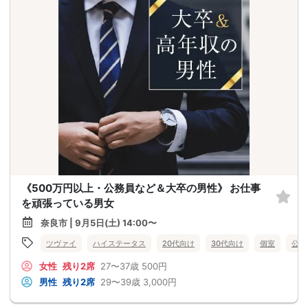
《500万円以上・公務員など＆大卒の男性》 お仕事
を頑張っている男女
奈良市 | 9月5日(土) 14:00〜
ツヴァイ
ハイステータス
20代向け
30代向け
個室
公務
女性
残り2席
27〜37歳
500円
男性
残り2席
29〜39歳
3,000円