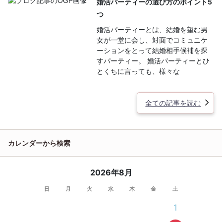
婚活パーティーの選び方のポイント5
つ
婚活パーティーとは、結婚を望む男
女が一堂に会し、対面でコミュニケ
ーションをとって結婚相手候補を探
すパーティー。 婚活パーティーとひ
とくちに言っても、様々な
全ての記事を読む
カレンダーから検索
2026年8月
日
月
火
水
木
金
土
1