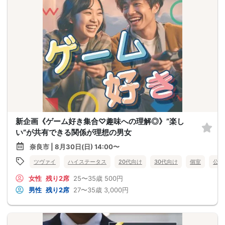
新企画《ゲーム好き集合♡趣味への理解◎》”楽し
い”が共有できる関係が理想の男女
奈良市 | 8月30日(日) 14:00〜
ツヴァイ
ハイステータス
20代向け
30代向け
個室
公務
女性
残り2席
25〜35歳
500円
男性
残り2席
27〜35歳
3,000円