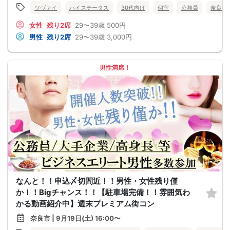
ツヴァイ
ハイステータス
30代向け
個室
公務員
奈良県
女性
残り2席
29〜39歳
500円
男性
残り2席
29〜39歳
3,000円
男性満席！
なんと！！申込〆切間近！！男性・女性残り僅
か！！Bigチャンス！！【駐車場完備！！雰囲気わ
かる動画紹介中】週末プレミアム街コン
奈良市 | 9月19日(土) 16:00〜