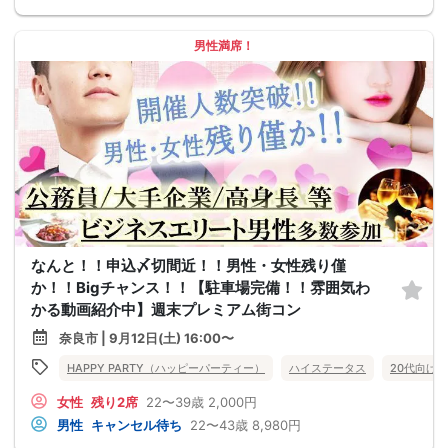
男性満席！
なんと！！申込〆切間近！！男性・女性残り僅
か！！Bigチャンス！！【駐車場完備！！雰囲気わ
かる動画紹介中】週末プレミアム街コン
奈良市 | 9月12日(土) 16:00〜
HAPPY PARTY（ハッピーパーティー）
ハイステータス
20代向け
女性
残り2席
22〜39歳
2,000円
男性
キャンセル待ち
22〜43歳
8,980円