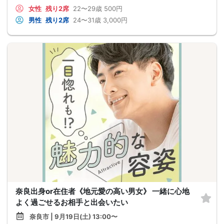
女性
残り2席
22〜29歳
500円
男性
残り2席
24〜31歳
3,000円
奈良出身or在住者《地元愛の高い男女》 一緒に心地
よく過ごせるお相手と出会いたい
奈良市 | 9月19日(土) 13:00〜