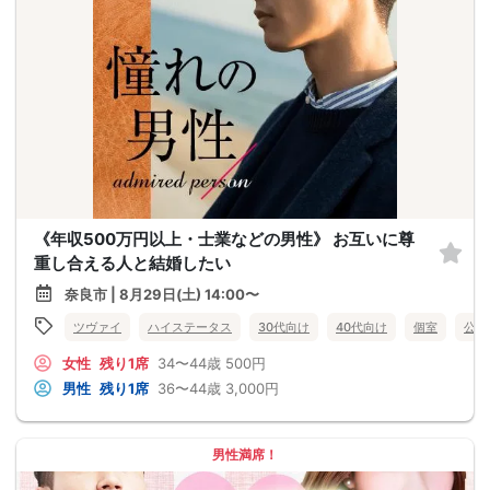
《年収500万円以上・士業などの男性》 お互いに尊
重し合える人と結婚したい
奈良市 | 8月29日(土) 14:00〜
ツヴァイ
ハイステータス
30代向け
40代向け
個室
公務
女性
残り1席
34〜44歳
500円
男性
残り1席
36〜44歳
3,000円
男性満席！