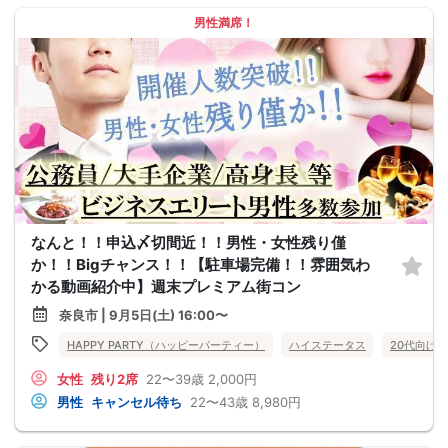
男性満席！
なんと！！申込〆切間近！！男性・女性残り僅
か！！Bigチャンス！！【駐車場完備！！雰囲気わ
かる動画紹介中】週末プレミアム街コン
奈良市 | 9月5日(土) 16:00〜
HAPPY PARTY（ハッピーパーティー）
ハイステータス
20代向け
女性
残り2席
22〜39歳
2,000円
男性
キャンセル待ち
22〜43歳
8,980円