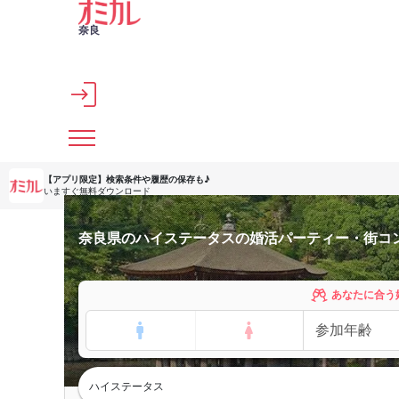
メインコンテンツへスキップ
奈良
【アプリ限定】
検索条件や履歴の保存も♪
いますぐ無料ダウンロード
奈良県のハイステータスの婚活パーティー・街コ
あなたに合う
ハイステータス