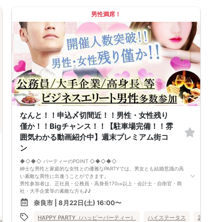
男性満席！
なんと！！申込〆切間近！！男性・女性残り
僅か！！Bigチャンス！！【駐車場完備！！雰
囲気わかる動画紹介中】週末プレミアム街コ
ン
◆◇◆◇ パーティーのPOINT ◇◆◇◆◇
紳士な男性と家庭的な女性との優雅なPARTYでは、男女とも結婚意識の高
い素敵な異性に出逢うことができます。
男性参加者は、正社員・公務員・高身長170㎝以上・会計士・自衛官・商
社・大手企業等の素敵な方も♪♪
ゆったりとお話できる空間は、恋活・婚活にピッタリ♪♪ 飲食付きで男
奈良市 | 8月22日(土) 16:00〜
女の仲も深まります♪
定期的に席替えをして全員の方と交流して頂き、連絡先の交換も自由です
HAPPY PARTY（ハッピーパーティー）
ハイステータス
20代向け
♪