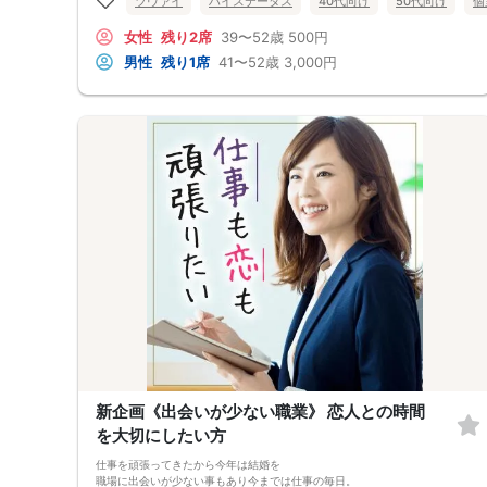
ツヴァイ
ハイステータス
40代向け
50代向け
個
これから先を穏やかに支え合える
ご縁を見つけませんか？
女性
残り2席
39〜52歳
500円
男性
残り1席
41〜52歳
3,000円
新企画《出会いが少ない職業》 恋人との時間
を大切にしたい方
仕事を頑張ってきたから今年は結婚を
職場に出会いが少ない事もあり今までは仕事の毎日。