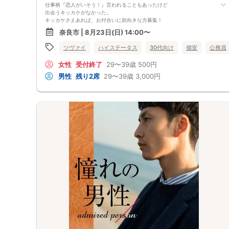
仕事柄『恋人がいそう！』言われることもあったけど
出会うキッカケがなかった。
キッカケさえあれば、お付合いに前向きな方募集！
奈良市 | 8月23日(日) 14:00〜
ツヴァイ
ハイステータス
30代向け
個室
公務員
女性
受付終了
29〜39歳
500円
男性
残り2席
29〜39歳
3,000円