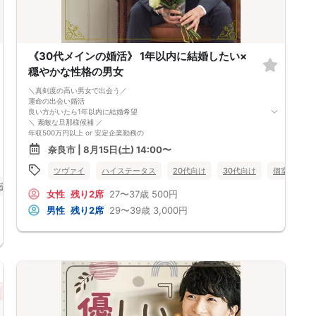
《30代メインの婚活》 1年以内に結婚したい×
穏やかな性格の男女
＼真剣度の高い男女で出会う／
運命の出会い婚活
良い方がいたら1年以内に結婚希望
＼ 素敵な旦那様候補 ／
年収500万円以上 or 安定企業勤務の
優しくて穏やかな性格の男性
奈良市 | 8月15日(土) 14:00〜
＼ 素敵な奥様候補 ／
ツヴァイ
ハイステータス
20代向け
30代向け
個室
奈
初婚＆穏やかな性格の
室
公務員
1人参加 or 婚活ビギナー女性
奈良県
奈良市
女性
残り2席
27〜37歳
500円
ゆっくり一緒に人生を歩んでいきたい
そんな皆さま必見です♡
男性
残り2席
29〜39歳
3,000円