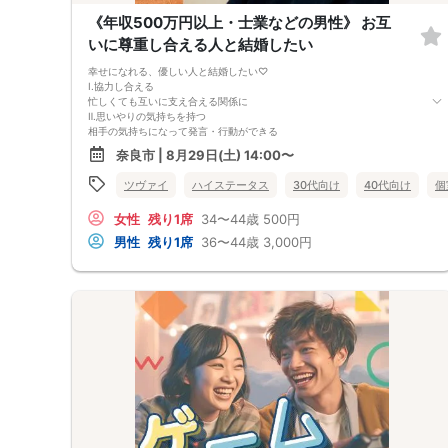
《年収500万円以上・士業などの男性》 お互
いに尊重し合える人と結婚したい
幸せになれる、優しい人と結婚したい♡
Ⅰ.協力し合える
忙しくても互いに支え合える関係に
Ⅱ.思いやりの気持ちを持つ
相手の気持ちになって発言・行動ができる
Ⅲ.お互いに尊重しあえる
奈良市 | 8月29日(土) 14:00〜
習慣や好み、考え方を理解しようとする
この人となら一緒に歩んでいける。
ツヴァイ
ハイステータス
30代向け
40代向け
個
そう思えるパートナーを見つけませんか？
女性
残り1席
34〜44歳
500円
男性
残り1席
36〜44歳
3,000円