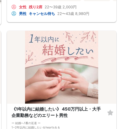
室
奈良県
奈良市
お一人様も多数参加されておられますので、ご安心してご参加下さい♪
女性
残り2席
22〜39歳
2,000円
【恋人のいる方・事実婚・同棲中・離婚調停中etc.の方はご遠慮下さ
い。】
男性
キャンセル待ち
22〜43歳
8,980円
◇◆◇◆◇◆◇◆◇◆◇◆◇◆◇◆◇◆◇
□受付は開始10分前からとさせて頂きます。
□開催店舗様には『街コンで来ました』とお伝えください。受付まで案内
させて頂きます。
□当日現金支払いの方は受付にて参加費をお支払い下さい。
□中止判断タイミング
開催当日13：00までに最少催行人数に満たない場合
または13：00以降にキャンセルにより最少催行人数を下回った場合
は、中止といたします。
□最少催行人数が男性2名・女性2名以上からとなっております。
（男女比の調整を行っておりますが、キャンセル等によって変動がある場
合がございます。原則、男女比に関わらず,最少催行人数を下回った場合
に限り、「中止」及び「返金」させて頂きます。）
《1年以内に結婚したい》 450万円以上・大手
企業勤務などのエリート男性
ー 結婚へ1番の近道 ー
1~2年以内に結婚したい＆hearts＆＆