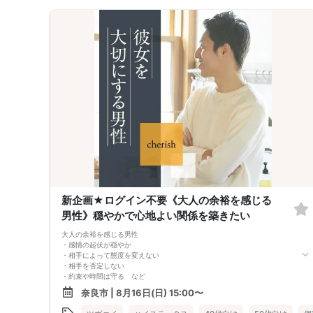
させて頂きます。
□当日現金支払いの方は受付にて参加費をお支払い下さい。
□中止判断タイミング
開催当日13：00までに最少催行人数に満たない場合
または13：00以降にキャンセルにより最少催行人数を下回った場合
は、中止といたします。
□最少催行人数が男性2名・女性2名以上からとなっております。
（男女比の調整を行っておりますが、キャンセル等によって変動がある場
合がございます。原則、男女比に関わらず,最少催行人数を下回った場合
に限り、「中止」及び「返金」させて頂きます。）
新企画★ログイン不要《大人の余裕を感じる
男性》穏やかで心地よい関係を築きたい
大人の余裕を感じる男性
・感情の起伏が穏やか
・相手によって態度を変えない
・相手を否定しない
・約束や時間は守る など
そして＆hellip＆＆
奈良市 | 8月16日(日) 15:00〜
小さなことにも「ありがとう」を忘れない、
感謝の気持ちを大切にする女性がお集まり