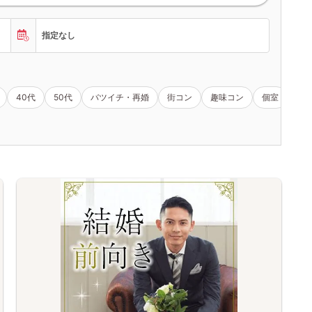
指定なし
40代
50代
バツイチ・再婚
街コン
趣味コン
個室
女