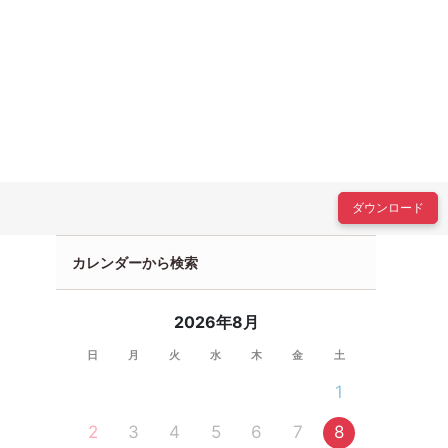
ダウンロード
カレンダーから検索
2026年8月
日
月
火
水
木
金
土
1
2
3
4
5
6
7
8