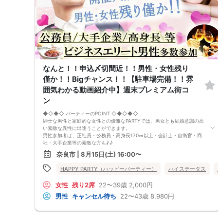
なんと！！申込〆切間近！！男性・女性残り
僅か！！Bigチャンス！！【駐車場完備！！雰
囲気わかる動画紹介中】週末プレミアム街コ
ン
◆◇◆◇ パーティーのPOINT ◇◆◇◆◇
紳士な男性と家庭的な女性との優雅なPARTYでは、男女とも結婚意識の高
い素敵な異性に出逢うことができます。
男性参加者は、正社員・公務員・高身長170㎝以上・会計士・自衛官・商
社・大手企業等の素敵な方も♪♪
ゆったりとお話できる空間は、恋活・婚活にピッタリ♪♪ 飲食付きで男
奈良市 | 8月15日(土) 16:00〜
女の仲も深まります♪
定期的に席替えをして全員の方と交流して頂き、連絡先の交換も自由です
HAPPY PARTY（ハッピーパーティー）
ハイステータス
♪
お一人様も多数参加されておられますので、ご安心してご参加下さい♪
女性
残り2席
22〜39歳
2,000円
【恋人のいる方・事実婚・同棲中・離婚調停中etc.の方はご遠慮下さ
い。】
男性
キャンセル待ち
22〜43歳
8,980円
◇◆◇◆◇◆◇◆◇◆◇◆◇◆◇◆◇◆◇
□受付は開始10分前からとさせて頂きます。
□開催店舗様には『街コンで来ました』とお伝えください。受付まで案内