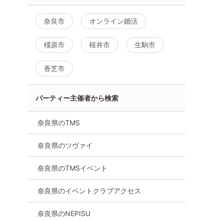
奈良市
オンライン婚活
橿原市
桜井市
生駒市
香芝市
パーティー主催者から検索
奈良県のTMS
奈良県のツヴァイ
奈良県のTMSイベント
奈良県のイベントクラブアクセス
奈良県のNEPISU
30代向け
街コン
奈良県
奈良市