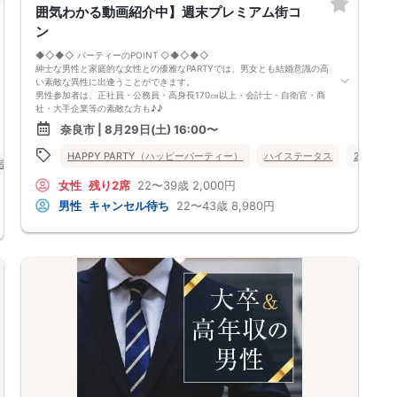
囲気わかる動画紹介中】週末プレミアム街コ
ン
◆◇◆◇ パーティーのPOINT ◇◆◇◆◇
紳士な男性と家庭的な女性との優雅なPARTYでは、男女とも結婚意識の高
い素敵な異性に出逢うことができます。
男性参加者は、正社員・公務員・高身長170㎝以上・会計士・自衛官・商
社・大手企業等の素敵な方も♪♪
ゆったりとお話できる空間は、恋活・婚活にピッタリ♪♪ 飲食付きで男
奈良市 | 8月29日(土) 16:00〜
女の仲も深まります♪
定期的に席替えをして全員の方と交流して頂き、連絡先の交換も自由です
HAPPY PARTY（ハッピーパーティー）
ハイステータス
20代向け
♪
室
公務員
奈良県
奈良市
お一人様も多数参加されておられますので、ご安心してご参加下さい♪
女性
残り2席
22〜39歳
2,000円
【恋人のいる方・事実婚・同棲中・離婚調停中etc.の方はご遠慮下さ
い。】
男性
キャンセル待ち
22〜43歳
8,980円
◇◆◇◆◇◆◇◆◇◆◇◆◇◆◇◆◇◆◇
□受付は開始10分前からとさせて頂きます。
□開催店舗様には『街コンで来ました』とお伝えください。受付まで案内
させて頂きます。
□当日現金支払いの方は受付にて参加費をお支払い下さい。
□中止判断タイミング
開催当日13：00までに最少催行人数に満たない場合
または13：00以降にキャンセルにより最少催行人数を下回った場合
は、中止といたします。
□最少催行人数が男性2名・女性2名以上からとなっております。
（男女比の調整を行っておりますが、キャンセル等によって変動がある場
合がございます。原則、男女比に関わらず,最少催行人数を下回った場合
に限り、「中止」及び「返金」させて頂きます。）