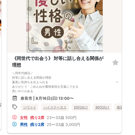
《同世代で出会う》 対等に話し合える関係が
理想
＼同年代婚活／
対等に話し合える関係が理想
素直に気持ちを伝えられる
ありがとう・ごめんねや愛情表現を言葉にできる
思いやりがある
好きなことや価値観を否定しないで尊重してくれる
奈良市 | 8月16日(日) 13:00〜
対等に何でも言いあえる
20代向け
30代向け
街コン
奈良県
奈良市
思った事は我慢せず
ツヴァイ
ハイステータス
20代向け
30代向け
個室
公
お互いの意見に耳を傾けることができる
お付き合いまでの期間も、
女性
残り2席
23〜33歳
500円
結婚までの期間もある程度見据えているから、
互いに話もスムーズに進みそう。
男性
残り2席
25〜33歳
3,000円
～恋して結婚までの道のりを二人で～