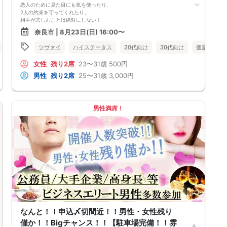
恋人のために見た目にも気を使ったり、
2人の約束を守ってくれたり、
相手が悲しむことは絶対にしない！
そろそろ将来を見据えてお付き合いがしたい
奈良市 | 8月23日(日) 16:00〜
そんな、真剣度NO.1企画です♪
奈良県
奈良市
ツヴァイ
ハイステータス
20代向け
30代向け
個室
公
女性
残り2席
23〜31歳
500円
男性
残り2席
25〜31歳
3,000円
男性満席！
なんと！！申込〆切間近！！男性・女性残り
僅か！！Bigチャンス！！【駐車場完備！！雰