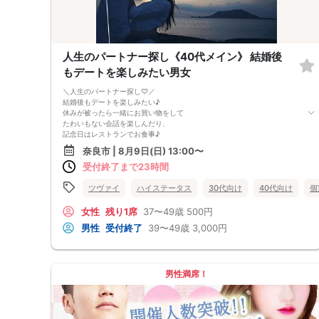
人生のパートナー探し《40代メイン》 結婚後
もデートを楽しみたい男女
＼人生のパートナー探し♡／
結婚後もデートを楽しみたい♪
休みが被ったら一緒にお買い物をして
たわいもない会話を楽しんだり、
記念日はレストランでお食事♪
自分を大切に思ってくれる素敵なお相手との
奈良市 | 8月9日(日) 13:00〜
夢みたいな未来が待っています。
受付終了まで23時間
ツヴァイ
ハイステータス
30代向け
40代向け
個
女性
残り1席
37〜49歳
500円
男性
受付終了
39〜49歳
3,000円
男性満席！