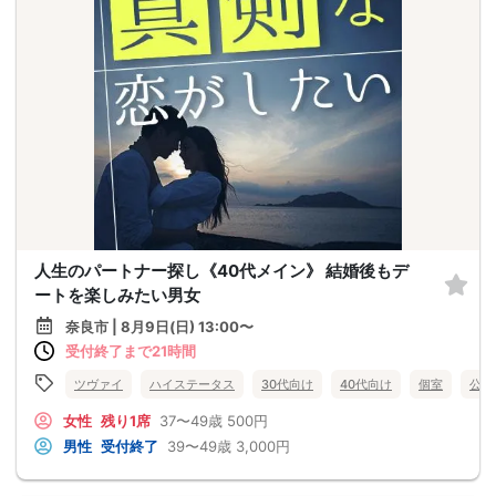
人生のパートナー探し《40代メイン》 結婚後もデ
ートを楽しみたい男女
奈良市 | 8月9日(日) 13:00〜
受付終了まで21時間
ツヴァイ
ハイステータス
30代向け
40代向け
個室
公務
女性
残り1席
37〜49歳
500円
男性
受付終了
39〜49歳
3,000円