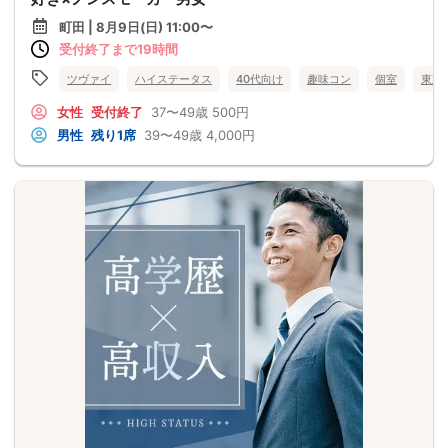
町田 | 8月9日(日) 11:00〜
受付終了まで19時間
ツヴァイ
ハイステータス
40代向け
趣味コン
個室
東京
女性
受付終了
37〜49歳
500円
男性
残り1席
39〜49歳
4,000円