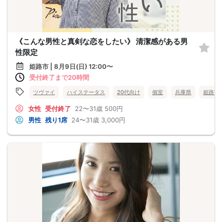
《こんな男性と真剣な恋をしたい》 清潔感がある男
性限定
姫路市 | 8月9日(日) 12:00〜
受付終了まで20時間
ツヴァイ
ハイステータス
20代向け
個室
兵庫県
姫路市
女性
受付終了
22〜31歳
500円
男性
残り1席
24〜31歳
3,000円