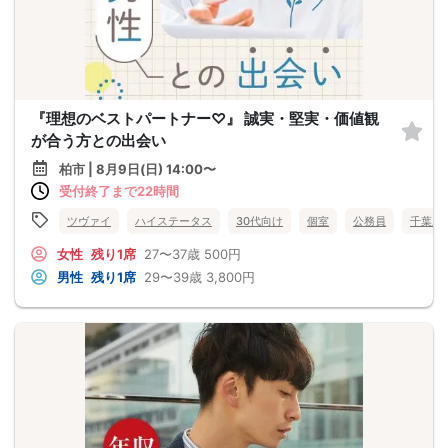
『理想のベストパートナー♡』 誠実・堅実・価値観
が合う方との出会い
柏市 | 8月9日(日) 14:00〜
受付終了まで22時間
ツヴァイ
ハイステータス
30代向け
個室
公務員
千葉県
女性
残り1席
27〜37歳
500円
男性
残り1席
29〜39歳
3,800円