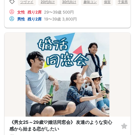
ツヴァイ
20代向け
30代向け
趣味コン
個室
千葉県
女性
残り2席
29〜39歳
500円
男性
残り2席
19〜39歳
3,800円
《男女25～29歳♡婚活同窓会》 友達のような安心
感から始まる恋がしたい