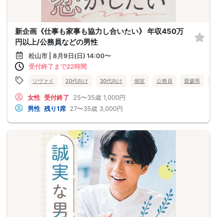
新企画《仕事も家事も協力し合いたい》 年収450万
円以上/公務員などの男性
松山市 | 8月9日(日) 14:00〜
受付終了まで22時間
ツヴァイ
20代向け
30代向け
個室
公務員
愛媛県
松
女性
受付終了
25〜35歳
1,000円
男性
残り1席
27〜35歳
3,000円