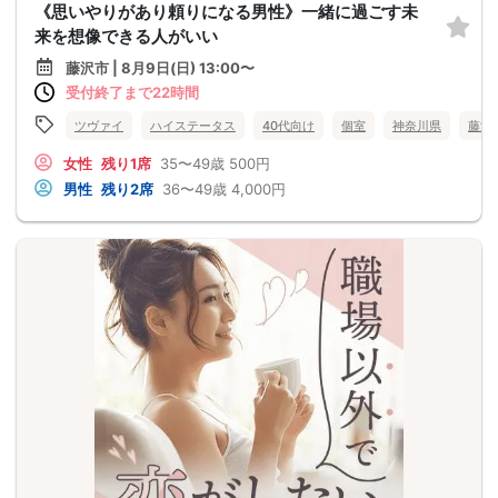
《思いやりがあり頼りになる男性》一緒に過ごす未
来を想像できる人がいい
藤沢市 | 8月9日(日) 13:00〜
受付終了まで22時間
ツヴァイ
ハイステータス
40代向け
個室
神奈川県
藤沢
女性
残り1席
35〜49歳
500円
男性
残り2席
36〜49歳
4,000円