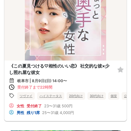
《この夏見つける♡相性のいい恋》 社交的な彼×少
し照れ屋な彼女
岐阜市 | 8月9日(日) 14:00〜
受付終了まで22時間
ツヴァイ
ハイステータス
20代向け
30代向け
個室
公務
女性
受付終了
23〜31歳
500円
男性
残り1席
25〜31歳
4,000円