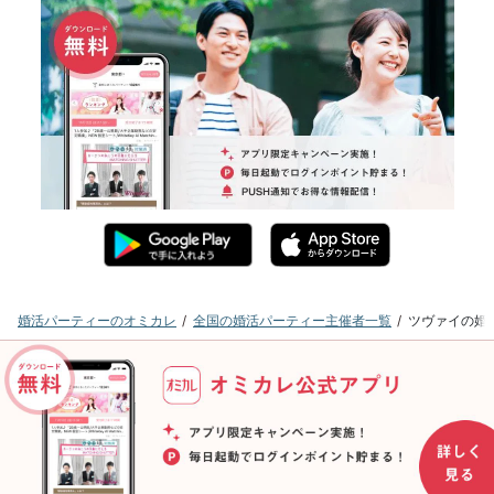
婚活パーティーのオミカレ
全国の婚活パーティー主催者一覧
ツヴァイの婚