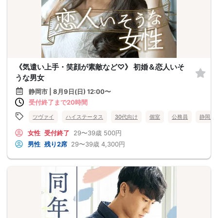
《気遣い上手・笑顔が素敵など♡》 初婚＆恋人いそ
うな男女
静岡市 | 8月9日(日) 12:00〜
受付終了まで20時間
ツヴァイ
ハイステータス
30代向け
個室
公務員
静岡県
女性
受付終了
29〜39歳
500円
男性
残り2席
29〜39歳
4,300円