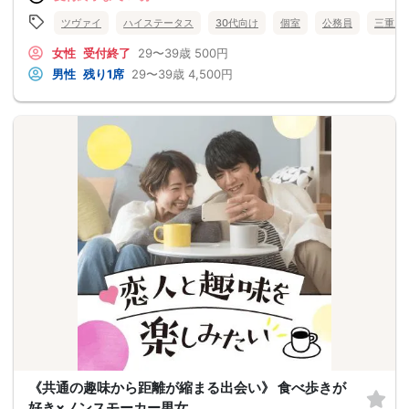
ツヴァイ
ハイステータス
30代向け
個室
公務員
三重県
女性
受付終了
29〜39歳
500円
男性
残り1席
29〜39歳
4,500円
《共通の趣味から距離が縮まる出会い》 食べ歩きが
好き×ノンスモーカー男女