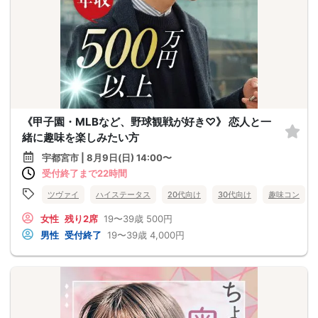
《甲子園・MLBなど、野球観戦が好き♡》 恋人と一
緒に趣味を楽しみたい方
宇都宮市 | 8月9日(日) 14:00〜
受付終了まで22時間
ツヴァイ
ハイステータス
20代向け
30代向け
趣味コン
女性
残り2席
19〜39歳
500円
男性
受付終了
19〜39歳
4,000円