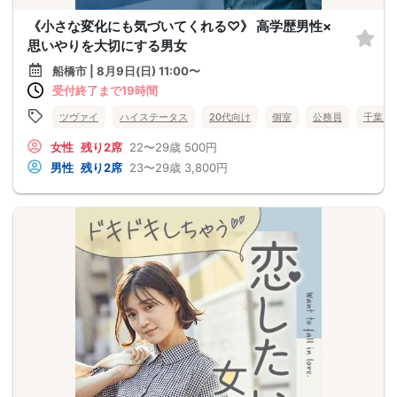
《小さな変化にも気づいてくれる♡》 高学歴男性×
思いやりを大切にする男女
船橋市 | 8月9日(日) 11:00〜
受付終了まで19時間
ツヴァイ
ハイステータス
20代向け
個室
公務員
千葉県
女性
残り2席
22〜29歳
500円
男性
残り2席
23〜29歳
3,800円