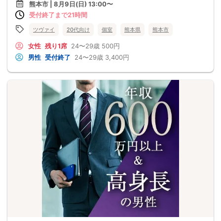
熊本市 | 8月9日(日) 13:00〜
受付終了まで21時間
ツヴァイ
20代向け
個室
熊本県
熊本市
女性
残り1席
24〜29歳
500円
男性
受付終了
24〜29歳
3,400円