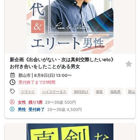
新企画《出会いがない・次は真剣交際したいetc》
お付き合いをしたことがある男女
郡山市 | 8月9日(日) 13:00〜
受付終了まで21時間
ツヴァイ
ハイステータス
30代向け
個室
福島県
郡山市
女性
残り1席
29〜39歳
500円
男性
受付終了
29〜39歳
4,500円