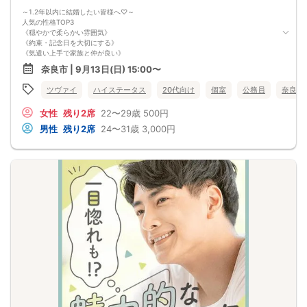
～1.2年以内に結婚したい皆様へ♡～
人気の性格TOP3
《穏やかで柔らかい雰囲気》
《約束・記念日を大切にする》
《気遣い上手で家族と仲が良い》
※上記、すべてに当てはまる方
奈良市 | 9月13日(日) 15:00〜
結婚しても記念日は大切にしたい。
お互いの家族とは良好な関係でありたい。
ツヴァイ
ハイステータス
20代向け
個室
公務員
奈良県
一緒にいて安心できたり
何気ない事で幸せを感じられる
女性
残り2席
22〜29歳
500円
そばにいて居心地が良いお相手を見つけたい！
そんな皆様におすすめのパーティーです♡
男性
残り2席
24〜31歳
3,000円