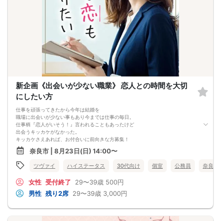
新企画《出会いが少ない職業》 恋人との時間を大切
にしたい方
仕事を頑張ってきたから今年は結婚を
職場に出会いが少ない事もあり今までは仕事の毎日。
仕事柄『恋人がいそう！』言われることもあったけど
出会うキッカケがなかった。
キッカケさえあれば、お付合いに前向きな方募集！
奈良市 | 8月23日(日) 14:00〜
ツヴァイ
ハイステータス
30代向け
個室
公務員
奈良県
女性
受付終了
29〜39歳
500円
男性
残り2席
29〜39歳
3,000円