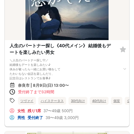
10分前より受付♪
【ご参加規約】
開催中のマスク着用は任意とさせていただきます。
ドリンクメニュー・フード類については店舗により若干変更する場合がありま
す。
※お申し込み後、即時でお客様のお席を確保しています。
規定のキャンセルポリシーが適用されます。ご確認の上、お申込み願います。
男女調整・お席の確保等を行っております運営都合上、ご理解をお願いします。
最少催行人数2対2～
ただし当日欠席による人数減少は不可抗力のため返金は行いません。
人生のパートナー探し《40代メイン》 結婚後もデ
本イベントは貴重な同世代との出会いの場です。
ートを楽しみたい男女
上記同意了承の上お申し込みいただいたとみなします。
イベント当日、イベントの進行をスムーズにする為、スタッフの指示に従ってく
＼人生のパートナー探し♡／
ださい。
結婚後もデートを楽しみたい♪
休みが被ったら一緒にお買い物をして
たわいもない会話を楽しんだり、
記念日はレストランでお食事♪
自分を大切に思ってくれる素敵なお相手との
奈良市 | 8月9日(日) 13:00〜
夢みたいな未来が待っています。
受付終了まで32時間
ツヴァイ
ハイステータス
30代向け
40代向け
個室
公務
女性
残り1席
37〜49歳
500円
男性
受付終了
39〜49歳
3,000円