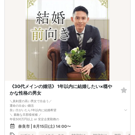
《30代メインの婚活》 1年以内に結婚したい×穏や
かな性格の男女
＼真剣度の高い男女で出会う／
運命の出会い婚活
良い方がいたら1年以内に結婚希望
＼ 素敵な旦那様候補 ／
年収500万円以上 or 安定企業勤務の
優しくて穏やかな性格の男性
奈良市 | 8月15日(土) 14:00〜
＼ 素敵な奥様候補 ／