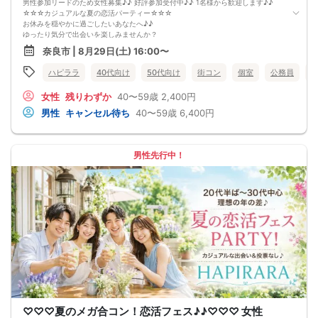
男性参加リードのため女性募集♪♪ 好評参加受付中♪♪ 1名様から歓迎します♪♪
☆☆☆カジュアルな夏の恋活パーティー☆☆☆
お休みを穏やかに過ごしたいあなたへ♪♪
ゆったり気分で出会いを楽しみませんか？
「仕事や家事に追われる中でも、お休みの日はちょっとした癒しとトキメキを感
奈良市 | 8月29日(土) 16:00〜
じたい」
そんな40代・50代の方へぴったりの、ごほうび合コンです♪♪
ハピララ
40代向け
50代向け
街コン
個室
公務員
忙しい日常を忘れて、心地よい雰囲気の中で気軽に会話を楽しみたいあなたに。
女性
残りわずか
40〜59歳
2,400円
このイベントでは、ゆっくり座って落ち着いてお話しできる合コンスタイルをご
用意しています♪
男性
キャンセル待ち
40〜59歳
6,400円
「まずは気軽に友達として仲良くなりたい♪♪」
「気になる方とカフェやランチデートに行ってみたい♪♪」
そんなあなたにぴったりのコンパ風な出会いイベント♪
なにか懐かしいこのコンパの雰囲気・・・！
男性先行中！
皆さんでお話するのはきっと楽しいはず！
落ち着いた雰囲気の中で、リラックスしてお話しできるのが魅力なんです♪♪
～開催形式について～
ゆったり着席スタイル♪♪
美味しいドリンクをサービス♡（ソフトドリンク・ノンアルカクテル・カクテ
ル・ビール等♪♪）
連絡先交換自由♪♪ 次に繋がりやすい♪♪
【お支払い方法】
当日現金払い♪
楽々♪クレジット払い♪
＜申込画面でいずれかを選択ください＞
※お申し込み後、即時でお客様のお席を確保しています♪
規定のキャンセルポリシーが適用されます。ご確認の上、お申込み願います。
男女調整・お席の確保等を行っております運営都合上、ご理解をお願いします。
♡♡♡夏のメガ合コン！恋活フェス♪♪♡♡♡ 女性
【会場での受付】