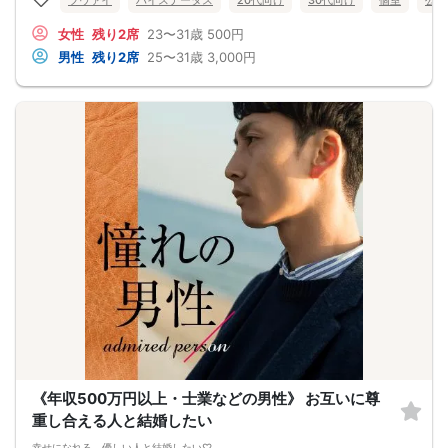
ツヴァイ
ハイステータス
20代向け
30代向け
個室
公務
女性
残り2席
23〜31歳
500円
男性
残り2席
25〜31歳
3,000円
《年収500万円以上・士業などの男性》 お互いに尊
重し合える人と結婚したい
幸せになれる、優しい人と結婚したい♡