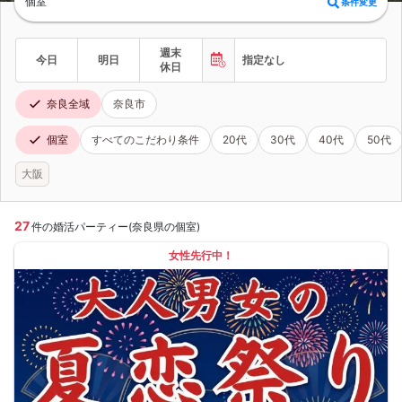
個室
条件変更
週末
今日
明日
指定なし
休日
奈良全域
奈良市
個室
すべてのこだわり条件
20代
30代
40代
50代
大阪
27
件の婚活パーティー(奈良県の個室)
女性先行中！