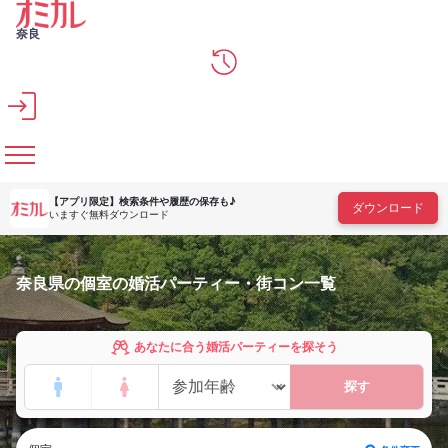
メインコンテンツへスキップ
奈良
【アプリ限定】
検索条件や履歴の保存も♪
ダウンロード
いますぐ無料ダウンロード
奈良県の個室の婚活パーティー・街コン一覧
あなたに合う婚活パーティーを探そう
探す