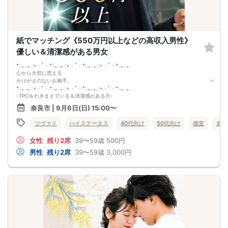
紙でマッチング《550万円以上などの高収入男性》
優しい＆清潔感がある男女
*:.｡..｡.:+・ﾟ・*:.｡..｡.:+・ﾟ・*:.｡..｡.:+・ﾟ・*:.｡..｡.
心から大切に思える
かけがえのないお相手。
*:.｡..｡.:+・ﾟ・*:.｡..｡.:+・ﾟ・*:.｡..｡.:+・ﾟ・*:.｡..｡.
-TPOをわきまえている＆清潔感がある方-
穏やかで優しい 3優 限定
奈良市 | 9月6日(日) 15:00〜
●家族に優しくしてくれたり
あなたの両親にも、丁寧に接してくれる
ツヴァイ
ハイステータス
40代向け
50代向け
個室
奈良
●自分だけに優しくしてくれたり
ちょっとの変化にもすぐ気づいてくれる
女性
残り2席
39〜59歳
500円
●家計に優しい人だったり
将来を考えて、しっかり貯金している
男性
残り2席
39〜59歳
3,000円
いつでも穏やかで優しく包んでくれるお相手となら
一緒にいるだけで安心できる関係が築けそう。