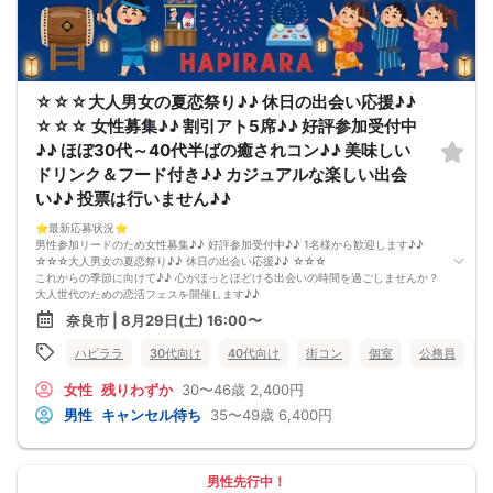
☆☆☆大人男女の夏恋祭り♪♪ 休日の出会い応援♪♪
☆☆☆ 女性募集♪♪ 割引アト5席♪♪ 好評参加受付中
♪♪ ほぼ30代～40代半ばの癒されコン♪♪ 美味しい
ドリンク＆フード付き♪♪ カジュアルな楽しい出会
い♪♪ 投票は行いません♪♪
⭐️最新応募状況⭐️
男性参加リードのため女性募集♪♪ 好評参加受付中♪♪ 1名様から歓迎します♪♪
☆☆☆大人男女の夏恋祭り♪♪ 休日の出会い応援♪♪ ☆☆☆
これからの季節に向けて♪♪ 心がほっとほどける出会いの時間を過ごしませんか？
大人世代のための恋活フェスを開催します♪♪
参加者はほぼ30代〜40代半ばの方が中心♪♪
奈良市 | 8月29日(土) 16:00〜
年齢が近いからこそ、会話が弾みやすく、共感できるポイントもたくさん♪♪
「気を使わず自然体で話せる出会いがほしい」という方にぴったりのイベントで
ハピララ
30代向け
40代向け
街コン
個室
公務員
す。
忙しい日常を少し忘れて、ゆったり話せる半個室の空間をご用意しています♪♪
女性
残りわずか
30〜46歳
2,400円
美味しいドリンクやフードを片手に、リラックスしながら交流できるのが魅力♪♪
初参加の方でも安心して馴染める、カジュアルで優しい雰囲気です。
男性
キャンセル待ち
35〜49歳
6,400円
「まずはお友達から仲良くなりたい♪」
「気になる人とカフェや納涼デートに行ってみたい♪」
そんな想いにぴったりの コンパ風のライトな恋活イベント です。
どこか懐かしい空気感の中で皆さんでおしゃべりする時間は、きっと笑顔があふ
男性先行中！
れるはず♪♪