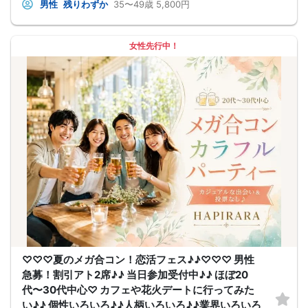
男性
残りわずか
35〜49歳
5,800円
「気になる人とカフェや納涼デートに行ってみたい♪」
そんな想いにぴったりの コンパ風のライトな恋活イベント です。
どこか懐かしい空気感の中で皆さんでおしゃべりする時間は、きっと笑顔があふ
れるはず♪♪
女性先行中！
そろそろ・・・前向きなご縁を見つけるきっかけを♡
～開催形式について～
ゆったり着席スタイル♪♪
美味しいドリンクをサービス♡（ソフトドリンク・ノンアルカクテル・カクテ
ル・ビール等♪♪）
連絡先交換自由♪♪ 次に繋がりやすい♪♪
【お支払い方法】
当日現金払い♪
楽々♪クレジット払い♪
＜申込画面でいずれかを選択ください＞
※お申し込み後、即時でお客様のお席を確保しています♪
規定のキャンセルポリシーが適用されます。ご確認の上、お申込み願います。
男女調整・お席の確保等を行っております運営都合上、ご理解をお願いします。
【会場での受付】
10分前より受付♪
【ご参加規約】
開催中のマスク着用は任意とさせていただきます。
ドリンクメニュー・フード類については店舗により若干変更する場合がありま
す。
男女調整のため規定のキャンセルポリシーが適用されます。ご確認の上、お申込
み願います。
♡♡♡夏のメガ合コン！恋活フェス♪♪♡♡♡ 男性
お席の確保等を行っております運営都合上、ご理解をお願いします。
急募！割引アト2席♪♪ 当日参加受付中♪♪ ほぼ20
最少催行人数2対2～
ただし当日欠席による人数減少は不可抗力のため返金は行いません。
代〜30代中心♡ カフェや花火デートに行ってみた
本イベントは貴重な同世代との出会いの場です。
い♪♪ 個性いろいろ♪♪人柄いろいろ♪♪業界いろいろ
上記同意了承の上お申し込みいただいたとみなします。