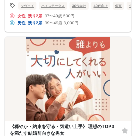
◆休日は映画をみながら一緒にごろごろ過ごしたり
ツヴァイ
ハイステータス
30代向け
40代向け
個室
公務
愛情を感じるお付き合いが続きそう♡
～この人なら、と思えるお相手を～
女性
残り2席
37〜49歳
500円
男性
残り2席
39〜49歳
3,000円
《穏やか・約束を守る・気遣い上手》 理想のTOP3
を満たす結婚前向きな男女