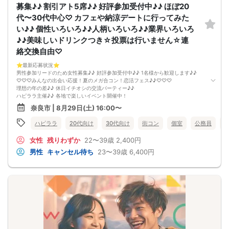
10分前より受付♪
募集♪♪ 割引アト5席♪♪ 好評参加受付中♪♪ ほぼ20
【ご参加規約】
代〜30代中心♡ カフェや納涼デートに行ってみた
開催中のマスク着用は任意とさせていただきます。
ドリンクメニュー・フード類については店舗により若干変更する場合がありま
い♪♪ 個性いろいろ♪♪人柄いろいろ♪♪業界いろいろ
す。
♪♪美味しいドリンクつき☆投票は行いません☆連
※お申し込み後、即時でお客様のお席を確保しています。
規定のキャンセルポリシーが適用されます。ご確認の上、お申込み願います。
絡交換自由♡
男女調整・お席の確保等を行っております運営都合上、ご理解をお願いします。
最少催行人数2対2～
⭐️最新応募状況⭐️
ただし当日欠席による人数減少は不可抗力のため返金は行いません。
男性参加リードのため女性募集♪♪ 好評参加受付中♪♪ 1名様から歓迎します♪♪
中止タイミング 2時間前迄にご連絡します。
♡♡♡みんなの出会い応援！夏のメガ合コン！恋活フェス♪♪♡♡♡
※直前キャンセルが発生した場合にはその限りではありません。
理想の年の差♪♪ 休日イチオシの交流パーティー♪♪
本イベントは貴重な同世代との出会いの場です。
ハピララ主催♪♪ 各地で楽しいイベント開催中！
上記同意了承の上お申し込みいただいたとみなします。
今回はほぼ20代30代の恋活イベント♪♪
奈良市 | 8月29日(土) 16:00〜
イベント当日、イベントの進行をスムーズにする為、スタッフの指示に従ってく
社会人男性と恋を見つけたい女性が集まる♡
ださい。
個性いろいろ♪人柄いろいろ♪業界いろいろ♪カラフルパティー♪
ハピララ
20代向け
30代向け
街コン
個室
公務員
ハピララで幸せな時間をお過ごしください♪
雰囲気の良いお店が素敵な異性との出会いを後押し♪♪
女性
残りわずか
22〜39歳
2,400円
そろそろ・・・恋がしてみたい♪♪
素敵なお相手とカフェや納涼デートに行ってみたい♡
男性
キャンセル待ち
23〜39歳
6,400円
気になる方と仲良くなりましょう♪♪
～開催形式について～
ゆったり着席スタイル♪♪
美味しいドリンクをサービス♡（ソフトドリンク・カクテル・ノンアルカクテ
ル・ビール等♪♪）
連絡先交換自由♪♪ 次に繋がりやすい♪♪◝(⑅ᴗ⑅)◜..°♡
【お支払い方法】
当日現金払い♪
楽々♪クレジット払い♪
＜申込画面でいずれかを選択ください＞