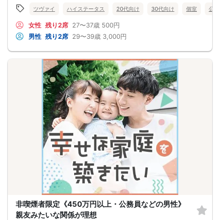
～この人なら、と思えるお相手を～
ツヴァイ
ハイステータス
20代向け
30代向け
個室
公務
女性
残り2席
27〜37歳
500円
男性
残り2席
29〜39歳
3,000円
非喫煙者限定《450万円以上・公務員などの男性》
親友みたいな関係が理想