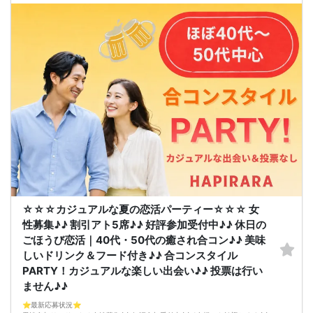
そろそろ・・・前向きなご縁を見つけるきっかけを♡
～開催形式について～
ゆったり着席スタイル♪♪
美味しいドリンクをサービス♡（ソフトドリンク・ノンアルカクテル・カクテ
ル・ビール等♪♪）
連絡先交換自由♪♪ 次に繋がりやすい♪♪
【お支払い方法】
当日現金払い♪
楽々♪クレジット払い♪
＜申込画面でいずれかを選択ください＞
※お申し込み後、即時でお客様のお席を確保しています♪
規定のキャンセルポリシーが適用されます。ご確認の上、お申込み願います。
男女調整・お席の確保等を行っております運営都合上、ご理解をお願いします。
【会場での受付】
10分前より受付♪
【ご参加規約】
開催中のマスク着用は任意とさせていただきます。
ドリンクメニュー・フード類については店舗により若干変更する場合がありま
す。
☆☆☆カジュアルな夏の恋活パーティー☆☆☆ 女
男女調整のため規定のキャンセルポリシーが適用されます。ご確認の上、お申込
み願います。
性募集♪♪ 割引アト5席♪♪ 好評参加受付中♪♪ 休日の
お席の確保等を行っております運営都合上、ご理解をお願いします。
ごほうび恋活｜40代・50代の癒され合コン♪♪ 美味
最少催行人数2対2～
ただし当日欠席による人数減少は不可抗力のため返金は行いません。
しいドリンク＆フード付き♪♪ 合コンスタイル
本イベントは貴重な同世代との出会いの場です。
PARTY！カジュアルな楽しい出会い♪♪ 投票は行い
上記同意了承の上お申し込みいただいたとみなします。
イベント当日、イベントの進行をスムーズにする為、スタッフの指示に従ってく
ません♪♪
ださい。
⭐️最新応募状況⭐️