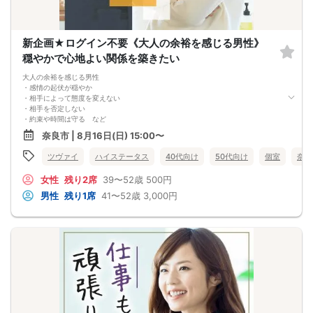
新企画★ログイン不要《大人の余裕を感じる男性》
穏やかで心地よい関係を築きたい
大人の余裕を感じる男性
・感情の起伏が穏やか
・相手によって態度を変えない
・相手を否定しない
・約束や時間は守る など
そして＆hellip＆＆
奈良市 | 8月16日(日) 15:00〜
小さなことにも「ありがとう」を忘れない、
感謝の気持ちを大切にする女性がお集まり
ツヴァイ
ハイステータス
40代向け
50代向け
個室
奈良
これから先を穏やかに支え合える
ご縁を見つけませんか？
女性
残り2席
39〜52歳
500円
男性
残り1席
41〜52歳
3,000円