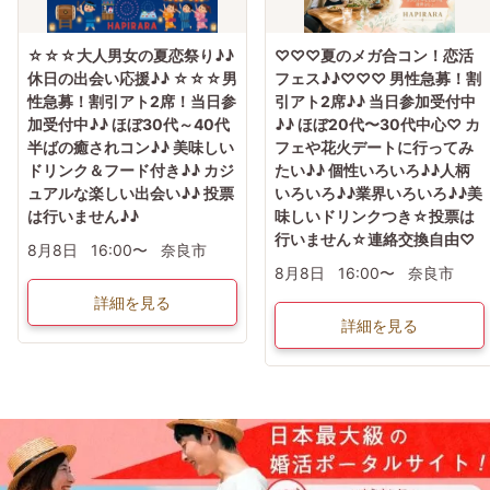
☆☆☆大人男女の夏恋祭り♪♪
♡♡♡夏のメガ合コン！恋活
休日の出会い応援♪♪ ☆☆☆男
フェス♪♪♡♡♡ 男性急募！割
性急募！割引アト2席！当日参
引アト2席♪♪ 当日参加受付中
加受付中♪♪ ほぼ30代～40代
♪♪ ほぼ20代〜30代中心♡ カ
半ばの癒されコン♪♪ 美味しい
フェや花火デートに行ってみ
ドリンク＆フード付き♪♪ カジ
たい♪♪ 個性いろいろ♪♪人柄
ュアルな楽しい出会い♪♪ 投票
いろいろ♪♪業界いろいろ♪♪美
は行いません♪♪
味しいドリンクつき☆投票は
行いません☆連絡交換自由♡
8月8日
16:00〜
奈良市
8月8日
16:00〜
奈良市
詳細を見る
詳細を見る