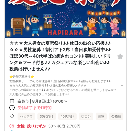
☆☆☆大人男女の夏恋祭り♪♪ 休日の出会い応援♪♪
☆☆☆男性急募！割引アト2席！当日参加受付中♪♪
ほぼ30代～40代半ばの癒されコン♪♪ 美味しいドリ
ンク＆フード付き♪♪ カジュアルな楽しい出会い♪♪
投票は行いません♪♪
⭐️最新応募状況⭐️
女性参加リードのため男性急募！当日参加受付中♪♪ 1名様から歓迎します♪♪
☆☆☆大人男女の夏恋祭り♪♪ 休日の出会い応援♪♪ ☆☆☆
これからの季節に向けて♪♪ 心がほっとほどける出会いの時間を過ごしませんか？
大人世代のための恋活フェスを開催します♪♪
参加者はほぼ30代〜40代半ばの方が中心♪♪
奈良市 | 8月8日(土) 16:00〜
年齢が近いからこそ、会話が弾みやすく、共感できるポイントもたくさん♪♪
受付終了まで11時間
「気を使わず自然体で話せる出会いがほしい」という方にぴったりのイベントで
す。
忙しい日常を少し忘れて、ゆったり話せる半個室の空間をご用意しています♪♪
ハピララ
30代向け
40代向け
街コン
個室
公務員
美味しいドリンクやフードを片手に、リラックスしながら交流できるのが魅力♪♪
初参加の方でも安心して馴染める、カジュアルで優しい雰囲気です。
女性
残りわずか
30〜46歳
2,700円
「まずはお友達から仲良くなりたい♪」