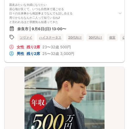
親友みたいな夫婦になりたい
居心地が良くて、いつも自然体で過ごせる
日々の出来事から相談事までなんでも話し合える
周りからもなんか二人って似ているね♪
と言われるほど雰囲気も似通ってきた
そんな二人の共通の価値観は
奈良市 | 9月6日(日) 13:00〜
【将来は一緒に子育てを楽しみたい】
家族が増えたときも息ぴったりの連携で
ツヴァイ
ハイステータス
20代向け
30代向け
個室
公務
日々の生活も楽しめる
二人の時は手をつないで落ち着いたデート
女性
残り2席
23〜32歳
500円
子供ができたら人気テーマパークに3人で
そんなわくわくする未来があなたを待っています
男性
残り2席
25〜32歳
3,000円