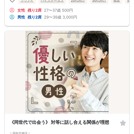
ツヴァイ
ハイステータス
20代向け
30代向け
個室
奈良
初婚＆穏やかな性格の
1人参加 or 婚活ビギナー女性
女性
残り2席
27〜37歳
500円
ゆっくり一緒に人生を歩んでいきたい
そんな皆さま必見です♡
男性
残り2席
29〜39歳
3,000円
《同世代で出会う》 対等に話し合える関係が理想
＼同年代婚活／