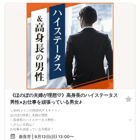
《ほのぼの夫婦が理想♡》高身長のハイステータス
男性×お仕事を頑張っている男女♪
＼40代メインの同世代ＰＡＲＴＹ／
ほのぼの仲良し夫婦が理想
～高身長のハイステータス男性～
＼さらに今回は／
お仕事を頑張っている方限定！
◆忙しくても時間を作ってデートに誘ってくれたり
奈良市 | 9月13日(日) 13:00〜
◆記念日や誕生日にはプレゼントを贈り合ったり