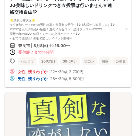
イベント当日、イベントの進行をスムーズにする為、スタッフの指示に従ってく
♪♪美味しいドリンクつき☆投票は行いません☆連
ださい。
絡交換自由♡
⭐️最新応募状況⭐️
女性参加リードのため男性急募！当日参加受付中♪♪ 1名様から歓迎します♪♪
♡♡♡みんなの出会い応援！夏のメガ合コン！恋活フェス♪♪♡♡♡
理想の年の差♪♪ 休日イチオシの交流パーティー♪♪
ハピララ主催♪♪ 各地で楽しいイベント開催中！
今回はほぼ20代30代の恋活イベント♪♪
奈良市 | 8月8日(土) 16:00〜
社会人男性と恋を見つけたい女性が集まる♡
受付終了まで11時間
個性いろいろ♪人柄いろいろ♪業界いろいろ♪カラフルパティー♪
ハピララで幸せな時間をお過ごしください♪
雰囲気の良いお店が素敵な異性との出会いを後押し♪♪
ハピララ
20代向け
30代向け
街コン
個室
公務員
そろそろ・・・恋がしてみたい♪♪
素敵なお相手とカフェや花火デートに行ってみたい♡
女性
残りわずか
22〜39歳
2,700円
気になる方と仲良くなりましょう♪♪
男性
残りわずか
25〜39歳
5,800円
～開催形式について～
ゆったり着席スタイル♪♪
美味しいドリンクをサービス♡（ソフトドリンク・カクテル・ノンアルカクテ
ル・ビール等♪♪）
連絡先交換自由♪♪ 次に繋がりやすい♪♪◝(⑅ᴗ⑅)◜..°♡
【お支払い方法】
当日現金払い♪
楽々♪クレジット払い♪
＜申込画面でいずれかを選択ください＞
※お申し込み後、即時でお客様のお席を確保しています♪
規定のキャンセルポリシーが適用されます。ご確認の上、お申込み願います。
男女調整・お席の確保等を行っております運営都合上、ご理解をお願いします。
【会場での受付】