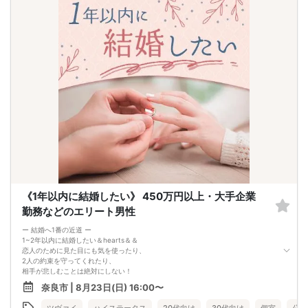
《1年以内に結婚したい》 450万円以上・大手企業
勤務などのエリート男性
ー 結婚へ1番の近道 ー
1~2年以内に結婚したい＆hearts＆＆
恋人のために見た目にも気を使ったり、
2人の約束を守ってくれたり、
相手が悲しむことは絶対にしない！
そろそろ将来を見据えてお付き合いがしたい
奈良市 | 8月23日(日) 16:00〜
そんな、真剣度NO.1企画です♪