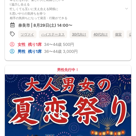
Ⅰ.協力し合える
忙しくても互いに支え合える関係に
Ⅱ.思いやりの気持ちを持つ
相手の気持ちになって発言・行動ができる
Ⅲ.お互いに尊重しあえる
奈良市 | 8月29日(土) 14:00〜
習慣や好み、考え方を理解しようとする
この人となら一緒に歩んでいける。
ツヴァイ
ハイステータス
30代向け
40代向け
個室
公務
そう思えるパートナーを見つけませんか？
女性
残り1席
34〜44歳
500円
男性
残り1席
36〜44歳
3,000円
男性先行中！