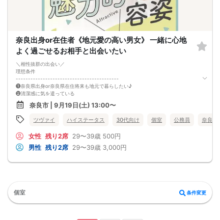
奈良出身or在住者《地元愛の高い男女》 一緒に心地
よく過ごせるお相手と出会いたい
＼相性抜群の出会い／
理想条件
------------------------------------------
❶奈良県出身or奈良県在住将来も地元で暮らしたい♪
❷清潔感に気を遣っている
スキンケアをしている・髪を整えている
奈良市 | 9月19日(土) 13:00〜
服装に気をつけているなど------------------------------------------※上記に
当てはまる方を募集
ツヴァイ
ハイステータス
30代向け
個室
公務員
奈良県
同じ場所で、心地よく過ごせる関係。
この人なら・・・♪
女性
残り2席
29〜39歳
500円
と思えるお相手を見つけませんか♡
男性
残り2席
29〜39歳
3,000円
個室
条件変更