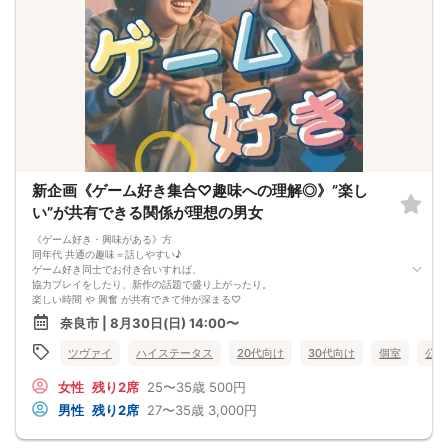
※お申し込み後、即時でお客様のお席を確保しています♪
規定のキャンセルポリシーが適用されます。ご確認の上、お申込み願います。
男女調整・お席の確保等を行っております運営都合上、ご理解をお願いします。
【会場での受付】
10分前より受付♪
【ご参加規約】
開催中のマスク着用は任意とさせていただきます。
ドリンクメニュー・フード類については店舗により若干変更する場合がありま
す。
※お申し込み後、即時でお客様のお席を確保しています。
規定のキャンセルポリシーが適用されます。ご確認の上、お申込み願います。
男女調整・お席の確保等を行っております運営都合上、ご理解をお願いします。
新企画《ゲーム好き集合♡趣味への理解◎》”楽し
最少催行人数2対2～
ただし当日欠席による人数減少は不可抗力のため返金は行いません。
い”が共有できる関係が理想の男女
本イベントは貴重な同世代との出会いの場です。
上記同意了承の上お申し込みいただいたとみなします。
《ゲーム好き・興味がある》方
イベント当日、イベントの進行をスムーズにする為、スタッフの指示に従ってく
同年代 共通の趣味＝話しやすい♪
ださい。
ゲーム好き同士でお付き合いすれば、
協力プレイをしたり、新作の話題で盛り上がったり。
楽しい時間 や 興奮 が共有できて仲が深まる♡
趣味へ理解があるお相手なら
奈良市 | 8月30日(日) 14:00〜
自分の時間も大切にできる。
一緒にいると楽しくて、自分らしく居られる関係♪
ツヴァイ
ハイステータス
20代向け
30代向け
個室
公務
＼オタクに見えない人でも、実は共通の趣味が＆hellip＆＆♡／
女性
残り2席
25〜35歳
500円
男性
残り2席
27〜35歳
3,000円