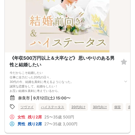
《年収500万円以上＆大卒など》 思いやりのある男
性と結婚したい
今だからこそ結婚したい
仕事に全力だった20代の日々、
30代の今、結婚を真剣に考えるようになった。
誠実な恋愛をして、結婚をしたい！
お互い結婚を真剣に考えているから、
将来設計が一致しやすい人と出会える♪
奈良市 | 9月12日(土) 15:00〜
＼さらに今回は／
思いやりの気持ちを大切にしたい男女
ツヴァイ
ハイステータス
20代向け
30代向け
個室
奈良
結婚後もお相手を大切に思える二人になれそう
幸せな結婚生活への一歩はここから
女性
残り2席
25〜35歳
500円
男性
残り2席
27〜35歳
3,000円