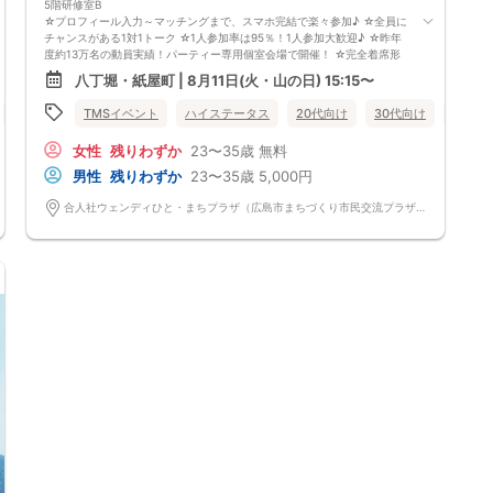
5階研修室B
☆プロフィール入力～マッチングまで、スマホ完結で楽々参加♪ ☆全員に
チャンスがある1対1トーク ☆1人参加率は95％！1人参加大歓迎♪ ☆昨年
度約13万名の動員実績！パーティー専用個室会場で開催！ ☆完全着席形
式＆スタッフによる席替案内を徹底！ ☆イベント後も気になる異性に連
八丁堀・紙屋町 | 8月11日(火・山の日) 15:15〜
絡先が送れる♪（※アフターアプローチ機能） スタッフの進行で全員の方
とお話できるので、フリータイムで放置されて人気の方と一度もお話でき
40代向け
TMSイベント
50代向け
女性無料
ハイステータス
広島県
20代向け
八丁堀・紙屋町
30代向け
女性無
ずに気が付いたらイベント終了・・・ということは一切ありません！
【持ち物について】 ・ご本人様確認書類（無い場合はキャンセル扱いと
女性
残りわずか
23〜35歳
無料
なります） ・最新版Google Chromeか最新版Safariを使用可能なスマホ
（こちらのパーティーはスマホを使用したパーティーになります。システ
男性
残りわずか
23〜35歳
5,000円
ムの関係上、カードスタイルに切り替えて催行する場合がございます。）
・なるべくお釣銭がでないようご用意いただけますと幸いです。 【ご参
合人社ウェンディひと・まちプラザ（広島市まちづくり市民交流プラザ） 広島県広島市中区袋町6-36 5階研修室B
加前にご確認ください】 ・Wi-Fiの用意はありませんので、ネット環境が
万全でない場合にはご参加いただけません。 ・充電器の貸し出しは行っ
ておりません。 【ご来場に際して】 渋滞や駐車場満車による遅刻が増え
ております。お車でお越しになる場合は開始時間に間に合うよう、必ず余
裕をもったご来場をお願いいたします。 ※集客状況に応じてサムネイル等
が変更になる場合がございます。 参加年齢と参加条件は変更されません
のでご安心ください。