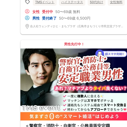
TMSイベント
ハイステータス
50代向け
女性無料
ん！ 持ち物について ・ご本人様確認書類（無い場合はキャンセル扱いと
なります） ・ボールペン ・なるべくお釣銭がでないようご用意いただけ
女性
受付中
50〜69歳
無料
ますと幸いです。 【ご来場に際して】 渋滞や駐車場満車による遅刻が増
えております。お車でお越しになる場合は開始時間に間に合うよう、必ず
男性
受付終了
50〜69歳
6,500円
余裕をもったご来場をお願いいたします。 ※集客状況に応じてサムネイル
等が変更になる場合がございます。 参加年齢と参加条件は変更されませ
合人社ウェンディひと・まちプラザ（広島市まちづくり市民交流プラザ） 広島県広島市中区袋町6-36 5階研修室B
んのでご安心ください。
男性先行中！
＜警察官・消防士・自衛官・公務員等安定職