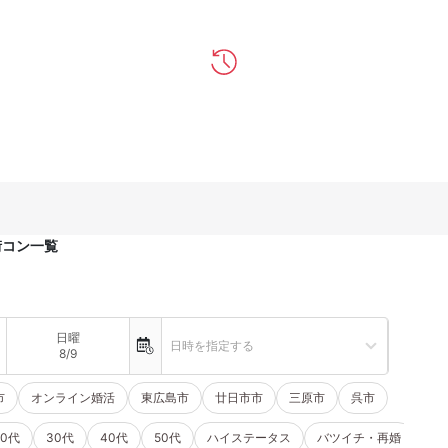
街コン一覧
日曜
日時を指定する
8/9
市
オンライン婚活
東広島市
廿日市市
三原市
呉市
20代
30代
40代
50代
ハイステータス
バツイチ・再婚
一