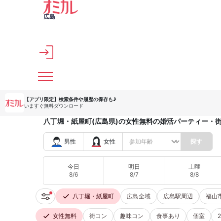
メインコンテンツへスキップ
広島
【アプリ限定】
検索条件や履歴の保存も♪
いますぐ無料ダウンロード
八丁堀・紙屋町(広島県)の女性無料の婚活パーティー・
男性
女性
探す
今日
明日
土曜
8/6
8/7
8/8
八丁堀・紙屋町
広島全域
広島駅周辺
福山
女性無料
街コン
趣味コン
食事あり
個室