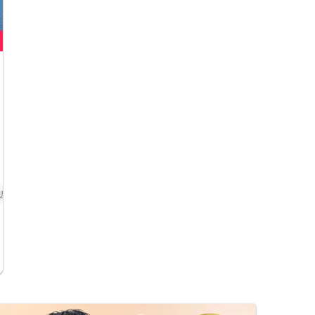
県
八丁堀・紙屋町