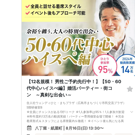
が変更になる場合がございます。 参加年齢と参加条件は変更されません
のでご安心ください。
【12名規模！ 男性ご予約先行中！】【50・60
代中心ハイスぺ編】婚活パーティー・街コ
ン ～真剣な出会い～
合人社ウェンディひと・まちプラザ（広島市まちづくり市民交流プラザ）
5階研修室B
☆全員にチャンスがある1対1トーク ☆1人参加率は95％！1人参加大歓迎
☆昨年度約13万名の動員実績！パーティー専用個室会場で開催！ ☆完全
着席形式＆スタッフによる席替案内を徹底！ ☆イベント後も気になる異
性に連絡先が送れる♪（※アフターアプローチ機能） スタッフの進行で全
八丁堀・紙屋町 | 8月16日(日) 13:30〜
員の方とお話できるので、フリータイムで放置されて人気の方と一度もお
話できずに気が付いたらイベント終了・・・ということは一切ありませ