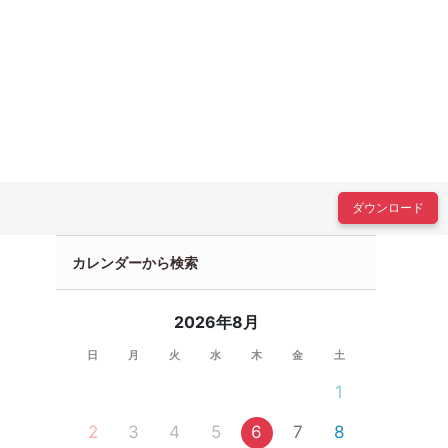
ダウンロード
カレンダーから検索
2026年8月
日
月
火
水
木
金
土
1
2
3
4
5
6
7
8
人参加限定
公務員