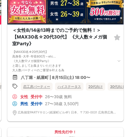
＜女性8/14㊎13時までのご予約で無料！＞
【MAX30名☆20代30代】 《大人数☆メガ個
室Party》
【MAX30名☆20代30代】
高身長･大卒･年収600万～etc...
《大人数♡メガ個室Party》
と題しましてお集まりいただきます
大人数パーティーのご要望を叶える為
安心安全に恋活できる
八丁堀・紙屋町 | 8月15日(土) 18:00〜
1対1個室の大人数Partyを企画♪♪
ゆったりとした個室スペースで
恋工房パーティー
ハイステータス
20代向け
30代向け
個
県
八丁堀・紙屋町
いつもより時間を延長し沢山の方との
出会いの場をお届けします！
女性
受付中
26〜39歳
無料
初参加・1人参加の人も多数なので
誰でも気軽に楽しめますよ♡
男性
受付中
27〜38歳
3,500円
男性には
身長175cm以上・公務員・大卒など
広島個室PARTYサロン(紙屋町ビル4F) 日本、〒730-0031 広島県広島市中区紙屋町２丁目２−２ 紙屋町ビル 4階
の中から1つ以上当てはまる
誠実な方にお越し頂きます。
落ち着いた雰囲気の個室で
【プロフィールカード】を基に
男性先行中！
自然と会話が生まれるので、