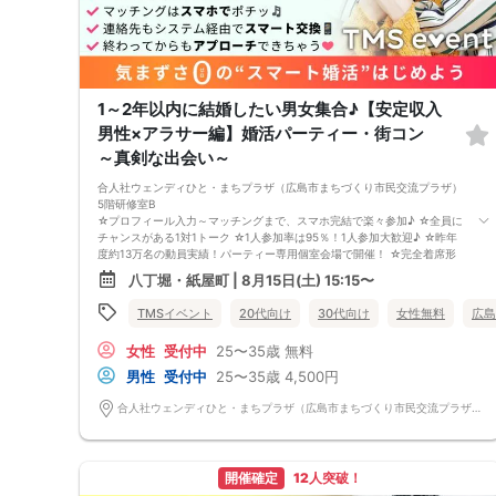
1～2年以内に結婚したい男女集合♪【安定収入
男性×アラサー編】婚活パーティー・街コン
～真剣な出会い～
合人社ウェンディひと・まちプラザ（広島市まちづくり市民交流プラザ）
5階研修室B
☆プロフィール入力～マッチングまで、スマホ完結で楽々参加♪ ☆全員に
チャンスがある1対1トーク ☆1人参加率は95％！1人参加大歓迎♪ ☆昨年
度約13万名の動員実績！パーティー専用個室会場で開催！ ☆完全着席形
式＆スタッフによる席替案内を徹底！ ☆イベント後も気になる異性に連
八丁堀・紙屋町 | 8月15日(土) 15:15〜
絡先が送れる♪（※アフターアプローチ機能） スタッフの進行で全員の方
とお話できるので、フリータイムで放置されて人気の方と一度もお話でき
TMSイベント
20代向け
30代向け
女性無料
広島
ずに気が付いたらイベント終了・・・ということは一切ありません！
【持ち物について】 ・ご本人様確認書類（無い場合はキャンセル扱いと
女性
受付中
25〜35歳
無料
なります） ・最新版Google Chromeか最新版Safariを使用可能なスマホ
（こちらのパーティーはスマホを使用したパーティーになります。システ
男性
受付中
25〜35歳
4,500円
ムの関係上、カードスタイルに切り替えて催行する場合がございます。）
・なるべくお釣銭がでないようご用意いただけますと幸いです。 【ご参
合人社ウェンディひと・まちプラザ（広島市まちづくり市民交流プラザ） 広島県広島市中区袋町6-36 5階研修室B
加前にご確認ください】 ・Wi-Fiの用意はありませんので、ネット環境が
万全でない場合にはご参加いただけません。 ・充電器の貸し出しは行っ
ておりません。 【ご来場に際して】 渋滞や駐車場満車による遅刻が増え
ております。お車でお越しになる場合は開始時間に間に合うよう、必ず余
開催確定
12人突破！
裕をもったご来場をお願いいたします。 ※集客状況に応じてサムネイル等