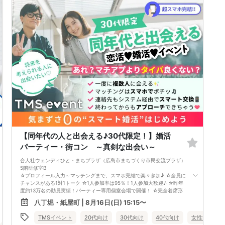
「マッチングアプリでは出会えない」
「そろそろ本気で出会いたい」
そんな方におススメです！
貴方の求めている同年代に出会えるかも♪♪
最後の恋人を探しに来てみませんか！
女性には
よく笑うor優しいor素直or
恋人いそうor笑顔が可愛い
などと言われたことがあるor
容姿を褒められたことがある方
にお集まり頂きます。
_/_/_/_/_/_/_/_/_/_/_/_/_/_/_/_/_/_/_/_/_/_/_/_/_/
《注意事項》
受付は開催時間の15分前から5分前までです。
開始時間の《5分前まで》にご来店ください。
遅刻をされますと、参加者のご迷惑になり
ますので、余裕をもってご来店ください。
-------------------------------------------------
【同年代の人と出会える♪30代限定！】婚活
参加費は 当日【現金】でお支払い下さい。
パーティー・街コン ～真剣な出会い～
※現金以外のお取り扱いはございません。
-------------------------------------------------
合人社ウェンディひと・まちプラザ（広島市まちづくり市民交流プラザ）
ご本人様確認書類
5階研修室B
（運転免許証・マイナンバーカード等
☆プロフィール入力～マッチングまで、スマホ完結で楽々参加♪ ☆全員に
の顔写真付き証明書）ご提示をお願い致します。
チャンスがある1対1トーク ☆1人参加率は95％！1人参加大歓迎♪ ☆昨年
-------------------------------------------------
度約13万名の動員実績！パーティー専用個室会場で開催！ ☆完全着席形
開催当日及び前日の参加キャンセルは、
式＆スタッフによる席替案内を徹底！ ☆イベント後も気になる異性に連
他の参加者のご迷惑になりますので、
八丁堀・紙屋町 | 8月16日(日) 15:15〜
絡先が送れる♪（※アフターアプローチ機能） スタッフの進行で全員の方
くれぐれもされないようご注意ください。
とお話できるので、フリータイムで放置されて人気の方と一度もお話でき
-------------------------------------------------
TMSイベント
20代向け
30代向け
40代向け
女性無料
ずに気が付いたらイベント終了・・・ということは一切ありません！
パーティー予約の状況や参加者からの