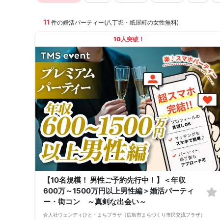
11
件の婚活パーティー(八丁堀・紙屋町の女性無料)
10人突破！
【10名規模！ 男性ご予約先行中！】＜年収
600万～1500万円以上男性編＞婚活パーティ
ー・街コン ～真剣な出会い～
合人社ウェンディひと・まちプラザ（広島市まちづくり市民交流プラザ）