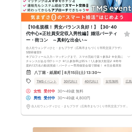
【10名規模！ 男女バランス良好！】【30･40
代中心×正社員安定収入男性編】婚活パーティ
ー・街コン ～真剣な出会い～
合人社ウェンディひと・まちプラザ（広島市まちづくり市民交流プラザ）
5階研修室B
☆プロフィール入力～マッチングまで、スマホ完結で楽々参加♪ ☆全員に
チャンスがある1対1トーク ☆1人参加率は95％！1人参加大歓迎♪ ☆昨年
度約13万名の動員実績！パーティー専用個室会場で開催！ ☆完全着席形
式＆スタッフによる席替案内を徹底！ ☆イベント後も気になる異性に連
八丁堀・紙屋町 | 8月15日(土) 13:30〜
絡先が送れる♪（※アフターアプローチ機能） スタッフの進行で全員の方
とお話できるので、フリータイムで放置されて人気の方と一度もお話でき
TMSイベント
30代向け
40代向け
女性無料
広島
ずに気が付いたらイベント終了・・・ということは一切ありません！
【持ち物について】 ・ご本人様確認書類（無い場合はキャンセル扱いと
女性
受付中
30〜49歳
無料
なります） ・最新版Google Chromeか最新版Safariを使用可能なスマホ
（こちらのパーティーはスマホを使用したパーティーになります。システ
男性
受付中
30〜49歳
4,800円
ムの関係上、カードスタイルに切り替えて催行する場合がございます。）
・なるべくお釣銭がでないようご用意いただけますと幸いです。 【ご参
合人社ウェンディひと・まちプラザ（広島市まちづくり市民交流プラザ） 広島県広島市中区袋町6-36 5階研修室B
加前にご確認ください】 ・Wi-Fiの用意はありませんので、ネット環境が
万全でない場合にはご参加いただけません。 ・充電器の貸し出しは行っ
ておりません。 【ご来場に際して】 渋滞や駐車場満車による遅刻が増え
ております。お車でお越しになる場合は開始時間に間に合うよう、必ず余
裕をもったご来場をお願いいたします。 ※集客状況に応じてサムネイル等
が変更になる場合がございます。 参加年齢と参加条件は変更されません