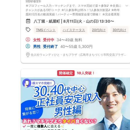
5階研修室B
☆プロフィール入力～マッチングまで、スマホ完結で楽々参加♪ ☆全員に
チャンスがある1対1トーク ☆1人参加率は95％！1人参加大歓迎♪ ☆昨年
度約13万名の動員実績！パーティー専用個室会場で開催！ ☆完全着席形
式＆スタッフによる席替案内を徹底！ ☆イベント後も気になる異性に連
八丁堀・紙屋町 | 8月11日(火・山の日) 13:30〜
絡先が送れる♪（※アフターアプローチ機能） スタッフの進行で全員の方
とお話できるので、フリータイムで放置されて人気の方と一度もお話でき
TMSイベント
ハイステータス
20代向け
30代向け
ずに気が付いたらイベント終了・・・ということは一切ありません！
【持ち物について】 ・ご本人様確認書類（無い場合はキャンセル扱いと
女性
受付中
34〜49歳
無料
なります） ・最新版Google Chromeか最新版Safariを使用可能なスマホ
（こちらのパーティーはスマホを使用したパーティーになります。システ
男性
受付終了
40〜55歳
5,300円
ムの関係上、カードスタイルに切り替えて催行する場合がございます。）
・なるべくお釣銭がでないようご用意いただけますと幸いです。 【ご参
合人社ウェンディひと・まちプラザ（広島市まちづくり市民交流プラザ） 広島県広島市中区袋町6-36 5階研修室B
加前にご確認ください】 ・Wi-Fiの用意はありませんので、ネット環境が
万全でない場合にはご参加いただけません。 ・充電器の貸し出しは行っ
ておりません。 【ご来場に際して】 渋滞や駐車場満車による遅刻が増え
ております。お車でお越しになる場合は開始時間に間に合うよう、必ず余
開催確定
10人突破！
裕をもったご来場をお願いいたします。 ※集客状況に応じてサムネイル等
が変更になる場合がございます。 参加年齢と参加条件は変更されません
のでご安心ください。