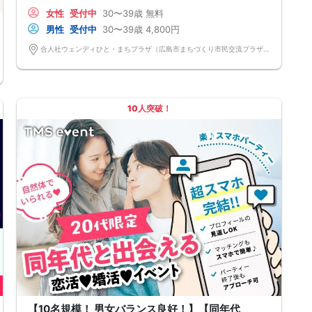
広島県
【持ち物について】 ・ご本人様確認書類（無い場合はキャンセル扱いと
八丁堀・紙屋町
キャンセルにより、止むを得ずパーテ
女性
受付中
30〜39歳
無料
なります） ・最新版Google Chromeか最新版Safariを使用可能なスマホ
ィーを中止をすることがございます。
（こちらのパーティーはスマホを使用したパーティーになります。システ
その際は、開催時間の1時間前までに
男性
受付中
30〜39歳
4,800円
ムの関係上、カードスタイルに切り替えて催行する場合がございます。）
メール・オミカレメッセージ機能にて
・なるべくお釣銭がでないようご用意いただけますと幸いです。 【ご参
ご連絡させていただきます。
合人社ウェンディひと・まちプラザ（広島市まちづくり市民交流プラザ） 広島県広島市中区袋町6-36 5階研修室B
加前にご確認ください】 ・Wi-Fiの用意はありませんので、ネット環境が
最低施行人数：4対4程度
万全でない場合にはご参加いただけません。 ・充電器の貸し出しは行っ
-------------------------------------------------
ておりません。 【ご来場に際して】 渋滞や駐車場満車による遅刻が増え
開催場所
ております。お車でお越しになる場合は開始時間に間に合うよう、必ず余
広島県広島市中区紙屋町2-2-2紙屋町ビル4F
裕をもったご来場をお願いいたします。 ※集客状況に応じてサムネイル等
_/_/_/_/_/_/_/_/_/_/_/_/_/_/_/_/_/_/_/_/_/_/_/_/
10人突破！
が変更になる場合がございます。 参加年齢と参加条件は変更されません
のでご安心ください。
【10名規模！ 男女バランス良好！】【同年代