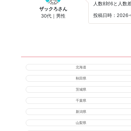
人数8対6と人数
ザックろ
さん
投稿日時：2026-
30代｜男性
北海道
秋田県
茨城県
千葉県
新潟県
山梨県