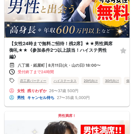
【女性24時まで無料ご招待！残2席】★★男性満席
御礼★★《参加条件2つ以上該当！ハイステ男性
編》
八丁堀・紙屋町 | 8月11日(火・山の日) 18:00〜
受付終了まで24時間
恋工房パーティー
ハイステータス
20代向け
30代向け
個室
女性
残りわずか
26〜37歳
500円
男性
キャンセル待ち
27〜35歳
5,000円
男性満席！