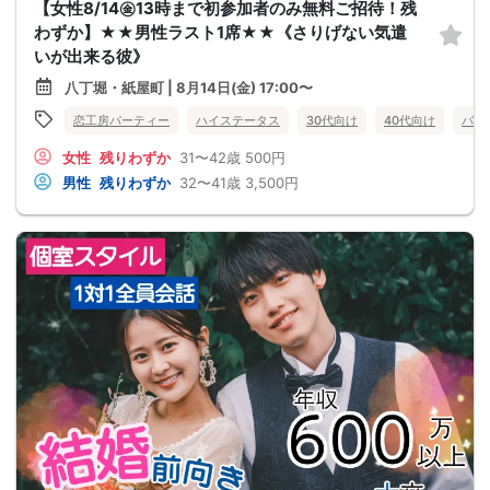
【女性8/14㊎13時まで初参加者のみ無料ご招待！残
わずか】★★男性ラスト1席★★《さりげない気遣
いが出来る彼》
八丁堀・紙屋町 | 8月14日(金) 17:00〜
恋工房パーティー
ハイステータス
30代向け
40代向け
バツ
女性
残りわずか
31〜42歳
500円
男性
残りわずか
32〜41歳
3,500円