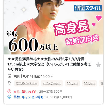
★★男性満員御礼★★女性のみ残2席！////身長
175cm以上★大卒など《いい人がいれば結婚を考え
たい男女》
梅田 | 8月14日(金) 15:00〜
恋工房パーティー
ハイステータス
20代向け
30代向け
個室
女性
残りわずか
25〜37歳
500円
男性
キャンセル待ち
26〜38歳
5,000円