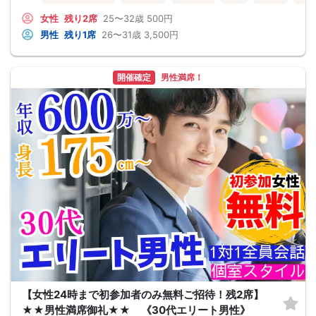
女性
残り2席
25〜32歳
500円
男性
残り1席
26〜31歳
3,500円
開催確定
男性満席！
【女性24時まで初参加者のみ無料ご招待！残2席】
★★男性満席御礼★★ 《30代エリート男性》