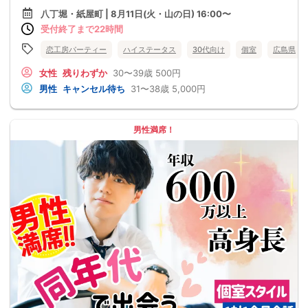
八丁堀・紙屋町 | 8月11日(火・山の日) 16:00〜
受付終了まで22時間
恋工房パーティー
ハイステータス
30代向け
個室
広島県
女性
残りわずか
30〜39歳
500円
男性
キャンセル待ち
31〜38歳
5,000円
男性満席！