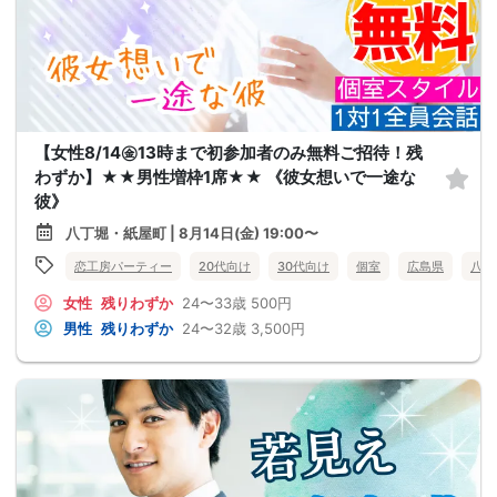
【女性8/14㊎13時まで初参加者のみ無料ご招待！残
わずか】★★男性増枠1席★★ 《彼女想いで一途な
彼》
八丁堀・紙屋町 | 8月14日(金) 19:00〜
恋工房パーティー
20代向け
30代向け
個室
広島県
八丁
女性
残りわずか
24〜33歳
500円
男性
残りわずか
24〜32歳
3,500円