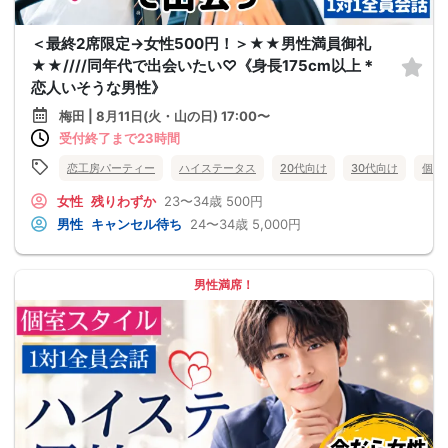
＜最終2席限定→女性500円！＞★★男性満員御礼
★★////同年代で出会いたい♡《身長175cm以上＊
恋人いそうな男性》
梅田 | 8月11日(火・山の日) 17:00〜
受付終了まで23時間
恋工房パーティー
ハイステータス
20代向け
30代向け
個室
女性
残りわずか
23〜34歳
500円
男性
キャンセル待ち
24〜34歳
5,000円
男性満席！