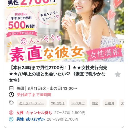
【本日24時まで男性2700円！】★★女性先行完売
★★///年上の彼と出会いたい♡ 《素直で穏やかな
女性》
梅田 | 8月11日(火・山の日) 13:00〜
受付終了まで19時間
恋工房パーティー
20代向け
30代向け
個室
公務員
大阪
女性
キャンセル待ち
27〜37歳
2,500円
男性
残りわずか
28〜39歳
2,700円