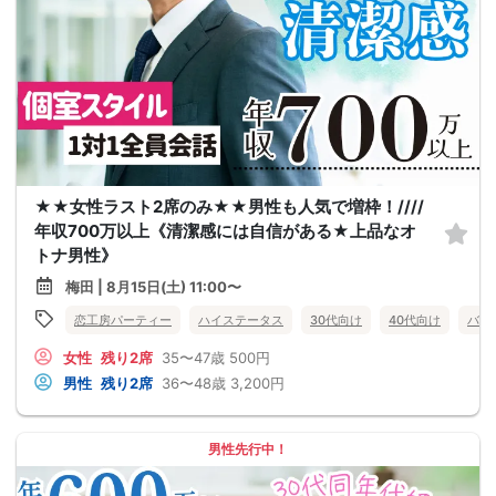
★★女性ラスト2席のみ★★男性も人気で増枠！////
年収700万以上《清潔感には自信がある★上品なオ
トナ男性》
梅田 | 8月15日(土) 11:00〜
恋工房パーティー
ハイステータス
30代向け
40代向け
バツ
女性
残り2席
35〜47歳
500円
男性
残り2席
36〜48歳
3,200円
男性先行中！