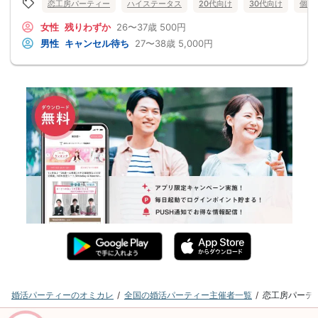
恋工房パーティー
ハイステータス
20代向け
30代向け
個室
女性
残りわずか
26〜37歳
500円
男性
キャンセル待ち
27〜38歳
5,000円
婚活パーティーのオミカレ
全国の婚活パーティー主催者一覧
恋工房パーテ