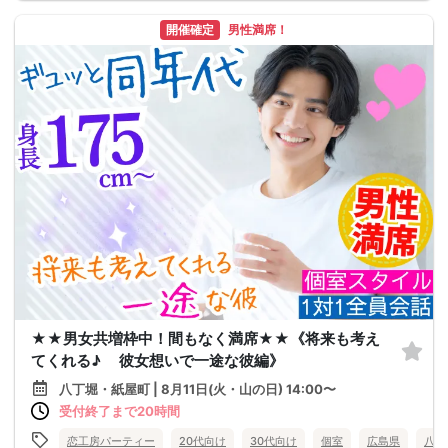
開催確定
男性満席！
★★男女共増枠中！間もなく満席★★《将来も考え
てくれる♪ 彼女想いで一途な彼編》
八丁堀・紙屋町 | 8月11日(火・山の日) 14:00〜
受付終了まで20時間
恋工房パーティー
20代向け
30代向け
個室
広島県
八丁