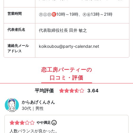
営業時間
㊊㊏㊐㊗10時～19時、㊍㊎13時～21時
代表者氏名
代表取締役社長 田井 敏之
連絡先メール
koikoubou@party-calendar.net
アドレス
恋工房パーティーの
口コミ・評価
平均評価
3.64
からあげくん
さん
30代｜男性
やや満足
人数バランスが良かった。