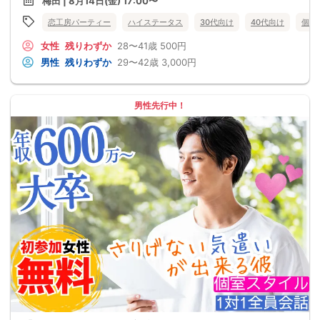
梅田 | 8月14日(金) 17:00〜
恋工房パーティー
ハイステータス
30代向け
40代向け
個室
女性
残りわずか
28〜41歳
500円
男性
残りわずか
29〜42歳
3,000円
男性先行中！