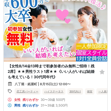
【女性8/14㊎13時まで初参加者のみ無料ご招待！残
2席】★★男性ラスト1席★★《いい人がいれば結婚
も考えている！30代同年代》
八丁堀・紙屋町 | 8月15日(土) 12:00〜
恋工房パーティー
ハイステータス
30代向け
個室
一人参加
女性
残りわずか
30〜39歳
500円
男性
残りわずか
31〜39歳
3,500円