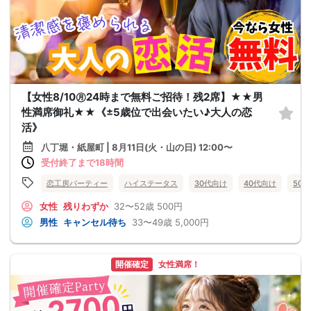
【女性8/10㊊24時まで無料ご招待！残2席】★★男
性満席御礼★★《±5歳位で出会いたい♪大人の恋
活》
八丁堀・紙屋町 | 8月11日(火・山の日) 12:00〜
受付終了まで18時間
恋工房パーティー
ハイステータス
30代向け
40代向け
50
女性
残りわずか
32〜52歳
500円
男性
キャンセル待ち
33〜49歳
5,000円
開催確定
女性満席！