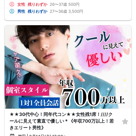
女性
残りわずか
26〜37歳
500円
男性
残りわずか
27〜36歳
3,500円
★★30代中心！同年代コン★★女性残1席！////ク
ールに見えて素直で優しい＊《年収700万以上！若
きエリート男性》