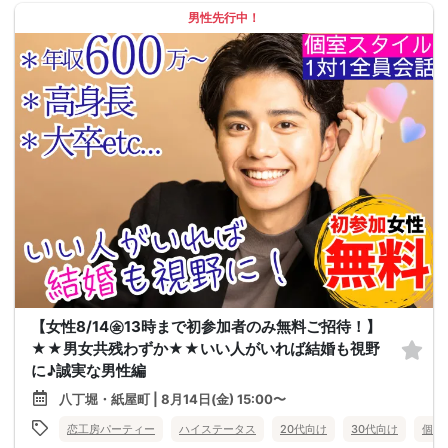
男性先行中！
【女性8/14㊎13時まで初参加者のみ無料ご招待！】
★★男女共残わずか★★いい人がいれば結婚も視野
に♪誠実な男性編
八丁堀・紙屋町 | 8月14日(金) 15:00〜
恋工房パーティー
ハイステータス
20代向け
30代向け
個室