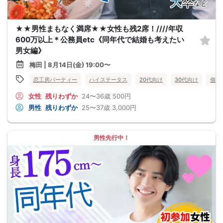
★★男性まもなく満席★★女性も残2席！////年収
600万以上＊公務員etc《同年代で結婚も考えたい
男女編》
梅田 | 8月14日(金) 19:00〜
恋工房パーティー
ハイステータス
20代向け
30代向け
個室
女性
残りわずか
24〜36歳
500円
男性
残りわずか
25〜37歳
3,000円
男性先行中！