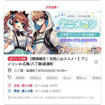
女性急募！
【開催確定！女性におススメ！】アニ
ポイント2倍
メコン in 広島/八丁堀/紙屋町
八丁堀・紙屋町 | 8月23日(日) 13:45〜
KOIKOI
20代向け
30代向け
街コン
趣味コン
食事あり
女性
残り5席
20〜40歳
500円
男性
残り3席
20〜40歳
8,900円
個室居酒屋 四季彩 -SHIKISAI- 広島駅前店(広島県広島市南区松原町10-1 広島フルフォーカスビルB1) 広島県広島市南区松原町10-1 広島フルフォーカスビルB1