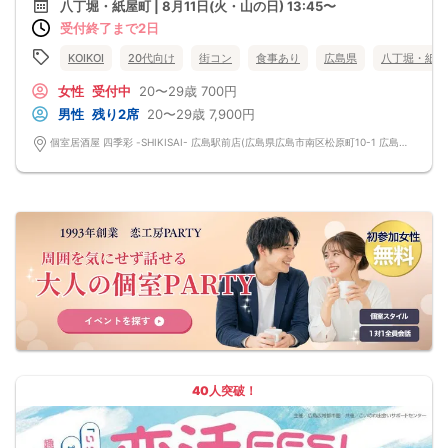
八丁堀・紙屋町 | 8月11日(火・山の日) 13:45〜
受付終了まで2日
KOIKOI
20代向け
街コン
食事あり
広島県
八丁堀・紙屋
女性
受付中
20〜29歳
700円
男性
残り2席
20〜29歳
7,900円
個室居酒屋 四季彩 -SHIKISAI- 広島駅前店(広島県広島市南区松原町10-1 広島フルフォーカスビルB1) 広島県広島市南区松原町10-1 広島フルフォーカスビルB1
40人突破！