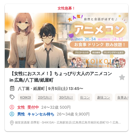
女性急募！
【女性におススメ！】ちょっぴり大人のアニメコン
in 広島/八丁堀/紙屋町
八丁堀・紙屋町 | 9月5日(土) 13:45〜
KOIKOI
20代向け
30代向け
街コン
趣味コン
食事あり
女性
受付中
24〜32歳
500円
男性
キャンセル待ち
26〜34歳
9,900円
個室居酒屋 四季彩 -SHIKISAI- 広島駅前店(広島県広島市南区松原町10-1 広島フルフォーカスビルB1) 広島県広島市南区松原町10-1 広島フルフォーカスビルB1