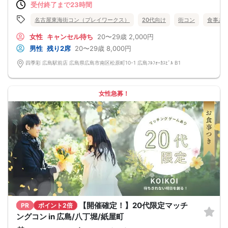
受付終了まで23時間
名古屋東海街コン（プレイワークス）
20代向け
街コン
食事あ
女性
キャンセル待ち
20〜29歳
2,000円
男性
残り2席
20〜29歳
8,000円
四季彩 広島駅前店 広島県広島市南区松原町10-1 広島ﾌﾙﾌｫｰｶｽﾋﾞﾙ B1
女性急募！
【開催確定！】20代限定マッチ
PR
ポイント2倍
ングコン in 広島/八丁堀/紙屋町