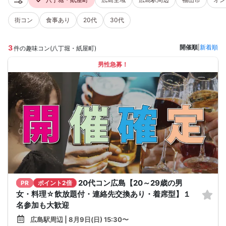
街コン
食事あり
20代
30代
3
開催順
|
新着順
件の趣味コン(八丁堀・紙屋町)
男性急募！
20代コン広島【20～29歳の男
PR
ポイント2倍
女・料理☆飲放題付・連絡先交換あり・着席型】１
名参加も大歓迎
広島駅周辺 | 8月9日(日) 15:30〜