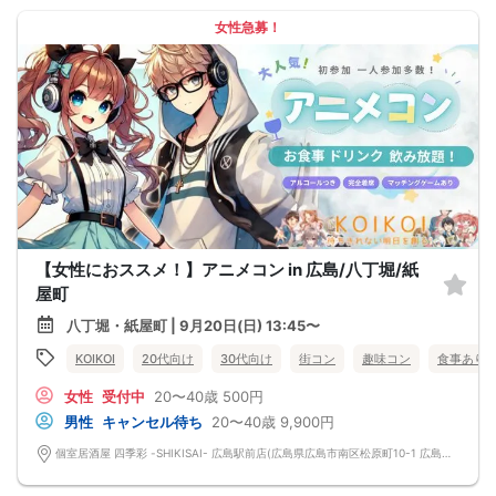
女性急募！
【女性におススメ！】アニメコン in 広島/八丁堀/紙
屋町
八丁堀・紙屋町 | 9月20日(日) 13:45〜
KOIKOI
20代向け
30代向け
街コン
趣味コン
食事あり
女性
受付中
20〜40歳
500円
男性
キャンセル待ち
20〜40歳
9,900円
個室居酒屋 四季彩 -SHIKISAI- 広島駅前店(広島県広島市南区松原町10-1 広島フルフォーカスビルB1) 広島県広島市南区松原町10-1 広島フルフォーカスビルB1