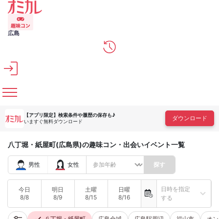
メインコンテンツへスキップ
広島
【アプリ限定】
検索条件や履歴の保存も♪
ダウンロード
いますぐ無料ダウンロード
八丁堀・紙屋町(広島県)の趣味コン・出会いイベント一覧
男性
女性
探す
日時を指定
今日
明日
土曜
日曜
8/8
8/9
8/15
8/16
する
八丁堀・紙屋町
広島全域
広島駅周辺
福山市
オン