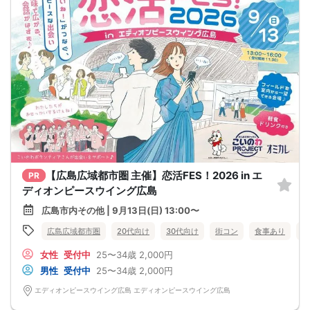
【広島広域都市圏 主催】恋活FES！2026 in エ
PR
ディオンピースウイング広島
広島市内その他 | 9月13日(日) 13:00〜
広島広域都市圏
20代向け
30代向け
街コン
食事あり
広
女性
受付中
25〜34歳
2,000円
男性
受付中
25〜34歳
2,000円
エディオンピースウイング広島 エディオンピースウイング広島