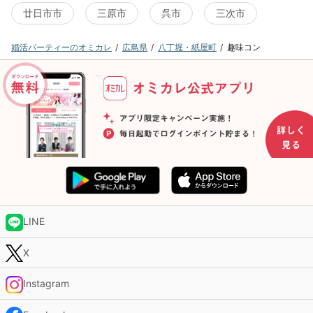
廿日市市
三原市
呉市
三次市
婚活パーティーのオミカレ
広島県
八丁堀・紙屋町
趣味コン
LINE
X
Instagram