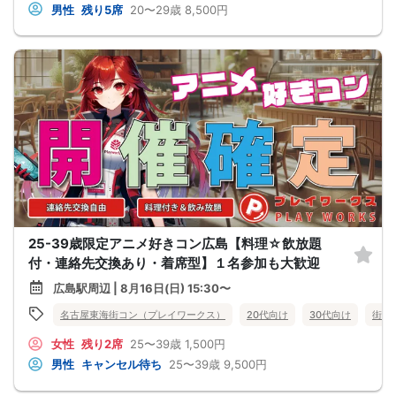
男性
残り5席
20〜29歳
8,500円
25-39歳限定アニメ好きコン広島【料理☆飲放題
付・連絡先交換あり・着席型】１名参加も大歓迎
広島駅周辺 | 8月16日(日) 15:30〜
名古屋東海街コン（プレイワークス）
20代向け
30代向け
街コ
女性
残り2席
25〜39歳
1,500円
男性
キャンセル待ち
25〜39歳
9,500円