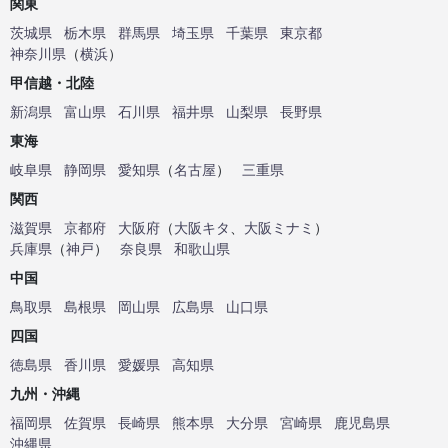
関東
茨城県
栃木県
群馬県
埼玉県
千葉県
東京都
神奈川県
（
横浜
）
甲信越・北陸
新潟県
富山県
石川県
福井県
山梨県
長野県
東海
岐阜県
静岡県
愛知県
（
名古屋
）
三重県
関西
滋賀県
京都府
大阪府
（
大阪キタ
、
大阪ミナミ
）
兵庫県
（
神戸
）
奈良県
和歌山県
中国
鳥取県
島根県
岡山県
広島県
山口県
四国
徳島県
香川県
愛媛県
高知県
九州・沖縄
福岡県
佐賀県
長崎県
熊本県
大分県
宮崎県
鹿児島県
沖縄県