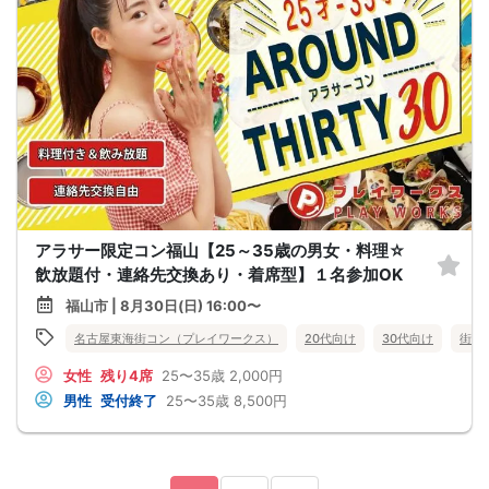
アラサー限定コン福山【25～35歳の男女・料理☆
飲放題付・連絡先交換あり・着席型】１名参加OK
福山市 | 8月30日(日) 16:00〜
名古屋東海街コン（プレイワークス）
20代向け
30代向け
街コ
女性
残り4席
25〜35歳
2,000円
男性
受付終了
25〜35歳
8,500円