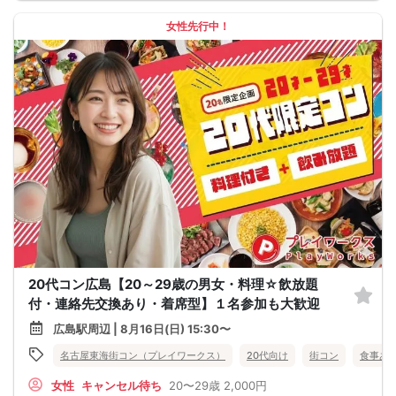
女性先行中！
20代コン広島【20～29歳の男女・料理☆飲放題
付・連絡先交換あり・着席型】１名参加も大歓迎
広島駅周辺 | 8月16日(日) 15:30〜
名古屋東海街コン（プレイワークス）
20代向け
街コン
食事あ
女性
キャンセル待ち
20〜29歳
2,000円