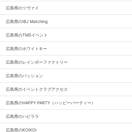
広島県のツヴァイ
広島県のIBJ Matching
広島県のTMSイベント
広島県のホワイトキー
広島県のレインボーファクトリー
広島県のパッション
広島県のイベントクラブアクセス
広島県のHAPPY PARTY（ハッピーパーティー）
広島県のハピララ
広島県のKOIKOI