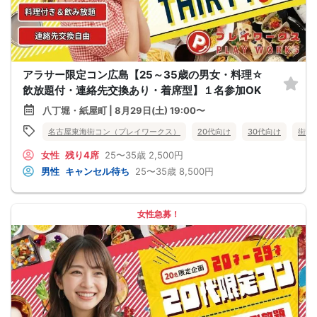
アラサー限定コン広島【25～35歳の男女・料理☆
飲放題付・連絡先交換あり・着席型】１名参加OK
八丁堀・紙屋町 | 8月29日(土) 19:00〜
名古屋東海街コン（プレイワークス）
20代向け
30代向け
街コ
女性
残り4席
25〜35歳
2,500円
男性
キャンセル待ち
25〜35歳
8,500円
女性急募！