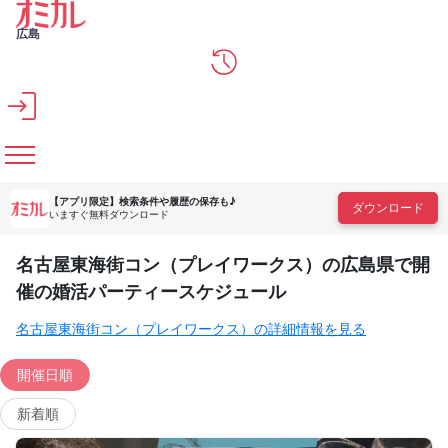
メインコンテンツへスキップ
広島
【アプリ限定】
検索条件や履歴の保存も♪
ダウンロード
いますぐ無料ダウンロード
名古屋東海街コン（プレイワークス）の広島県で開
催の婚活パーティースケジュール
名古屋東海街コン（プレイワークス）の詳細情報を見る
開催日順
新着順