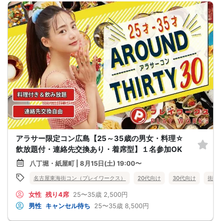
アラサー限定コン広島【25～35歳の男女・料理☆
飲放題付・連絡先交換あり・着席型】１名参加OK
八丁堀・紙屋町 | 8月15日(土) 19:00〜
名古屋東海街コン（プレイワークス）
20代向け
30代向け
街コ
女性
残り4席
25〜35歳
2,500円
男性
キャンセル待ち
25〜35歳
8,500円