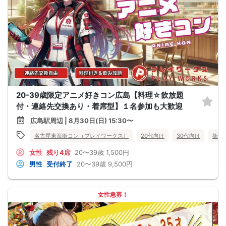
20-39歳限定アニメ好きコン広島【料理☆飲放題
付・連絡先交換あり・着席型】１名参加も大歓迎
広島駅周辺 | 8月30日(日) 15:30〜
名古屋東海街コン（プレイワークス）
20代向け
30代向け
街コ
女性
残り4席
20〜39歳
1,500円
男性
受付終了
20〜39歳
9,500円
女性急募！