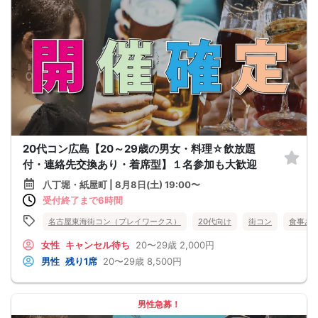
20代コン広島【20～29歳の男女・料理☆飲放題
付・連絡先交換あり・着席型】１名参加も大歓迎
八丁堀・紙屋町 | 8月8日(土) 19:00〜
受付終了まで6時間
名古屋東海街コン（プレイワークス）
20代向け
街コン
食事あ
女性
キャンセル待ち
20〜29歳
2,000円
男性
残り1席
20〜29歳
8,500円
男性急募！