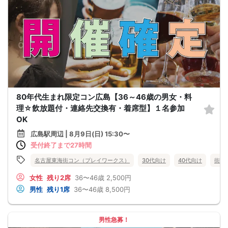
80年代生まれ限定コン広島【36～46歳の男女・料
理☆飲放題付・連絡先交換有・着席型】１名参加
OK
広島駅周辺 | 8月9日(日) 15:30〜
受付終了まで27時間
名古屋東海街コン（プレイワークス）
30代向け
40代向け
街コ
女性
残り2席
36〜46歳
2,500円
男性
残り1席
36〜46歳
8,500円
男性急募！