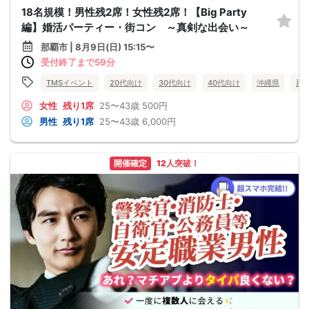
18名規模！男性残2席！女性残2席！【Big Party
編】婚活パーティー・街コン ～真剣な出会い～
那覇市 | 8月9日(日) 15:15〜
受付終了まで59分
TMSイベント
20代向け
30代向け
40代向け
沖縄県
那
女性
残り1席
25〜43歳
500円
男性
残り1席
25〜43歳
6,000円
開催確定
12人突破！