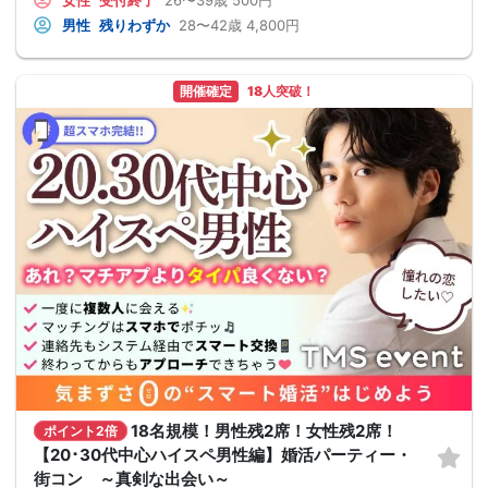
女性
受付終了
26〜39歳
500円
男性
残りわずか
28〜42歳
4,800円
開催確定
18人突破！
18名規模！男性残2席！女性残2席！
ポイント2倍
【20･30代中心ハイスペ男性編】婚活パーティー・
街コン ～真剣な出会い～