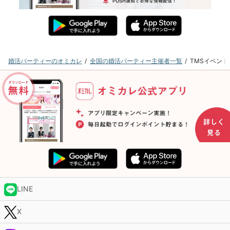
婚活パーティーのオミカレ
全国の婚活パーティー主催者一覧
TMSイベン
LINE
X