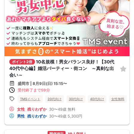
10名規模！男女バランス良好！【30代
ポイント2倍
40代中心編】婚活パーティー・街コン ～真剣な出
会い～
盛岡市 | 8月9日(日) 15:15〜
受付終了まで59分
TMSイベント
20代向け
30代向け
40代向け
女性無料
女性
残りわずか
30〜49歳
無料
男性
残りわずか
30〜49歳
5,300円
開催確定
10人突破！