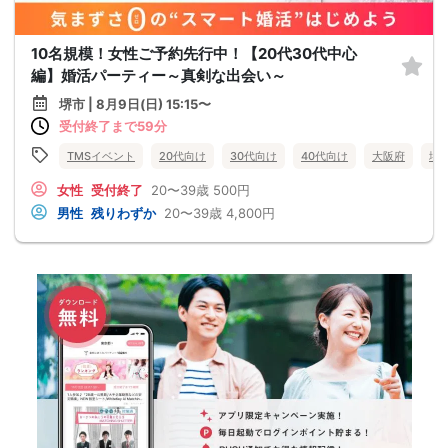
10名規模！女性ご予約先行中！【20代30代中心
編】婚活パーティー～真剣な出会い～
堺市 | 8月9日(日) 15:15〜
受付終了まで59分
TMSイベント
20代向け
30代向け
40代向け
大阪府
堺
女性
受付終了
20〜39歳
500円
男性
残りわずか
20〜39歳
4,800円