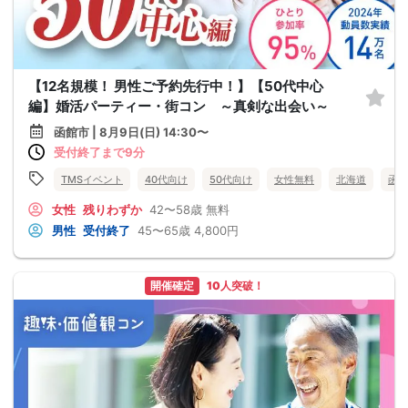
【12名規模！ 男性ご予約先行中！】【50代中心
編】婚活パーティー・街コン ～真剣な出会い～
函館市 | 8月9日(日) 14:30〜
受付終了まで9分
TMSイベント
40代向け
50代向け
女性無料
北海道
函館
女性
残りわずか
42〜58歳
無料
男性
受付終了
45〜65歳
4,800円
開催確定
10人突破！