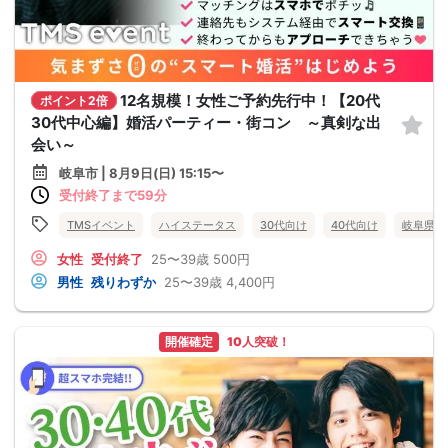
12名規模！女性ご予約先行中！【20代
ポイント2倍
30代中心編】婚活パーティー・街コン ～真剣な出
会い～
岐阜市 | 8月9日(日) 15:15〜
受付終了まで59分
TMSイベント
ハイステータス
30代向け
40代向け
岐阜県
女性
受付終了
25〜39歳
500円
男性
残りわずか
25〜39歳
4,400円
開催確定
10人突破！