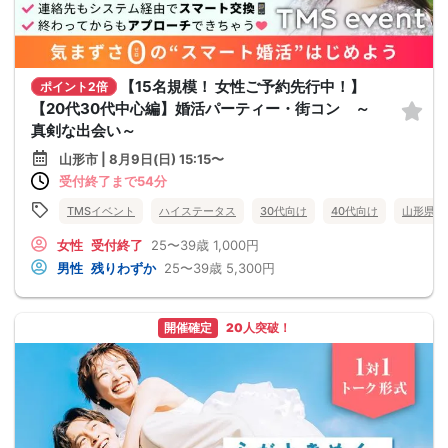
【15名規模！ 女性ご予約先行中！】
ポイント2倍
【20代30代中心編】婚活パーティー・街コン ～
真剣な出会い～
山形市 | 8月9日(日) 15:15〜
受付終了まで54分
TMSイベント
ハイステータス
30代向け
40代向け
山形県
女性
受付終了
25〜39歳
1,000円
男性
残りわずか
25〜39歳
5,300円
開催確定
20人突破！