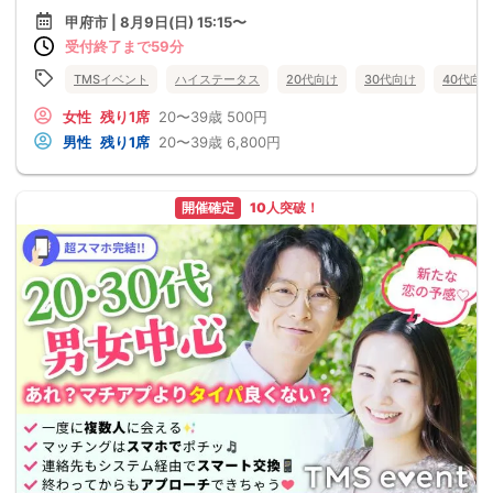
甲府市 | 8月9日(日) 15:15〜
受付終了まで59分
TMSイベント
ハイステータス
20代向け
30代向け
40代向
女性
残り1席
20〜39歳
500円
男性
残り1席
20〜39歳
6,800円
開催確定
10人突破！