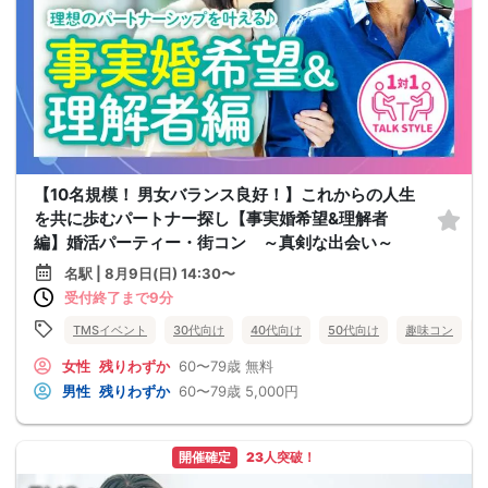
【10名規模！ 男女バランス良好！】これからの人生
を共に歩むパートナー探し【事実婚希望&理解者
編】婚活パーティー・街コン ～真剣な出会い～
名駅 | 8月9日(日) 14:30〜
受付終了まで9分
TMSイベント
30代向け
40代向け
50代向け
趣味コン
女性
残りわずか
60〜79歳
無料
男性
残りわずか
60〜79歳
5,000円
開催確定
23人突破！