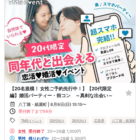
【20名規模！ 女性ご予約先行中！】【20代限定
編】婚活パーティー・街コン ～真剣な出会い～
八丁堀・紙屋町 | 8月9日(日) 15:15〜
受付終了まで54分
TMSイベント
20代向け
30代向け
広島県
八丁堀・紙屋町
女性
受付終了
20〜29歳
1,000円
男性
残りわずか
20〜29歳
5,300円