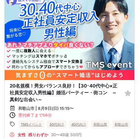
20名規模！男女バランス良好！【30･40代中心×正
社員安定収入男性編】婚活パーティー・街コン ～
真剣な出会い～
和歌山市 | 8月9日(日) 15:15〜
受付終了まで59分
TMSイベント
30代向け
40代向け
和歌山県
和歌山市
女性
残りわずか
30〜49歳
500円