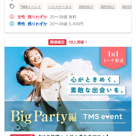
TMSイベント
ハイステータス
20代向け
30代向け
40代向
女性
残りわずか
20〜39歳
無料
男性
残りわずか
20〜39歳
5,300円
開催確定
12人突破！