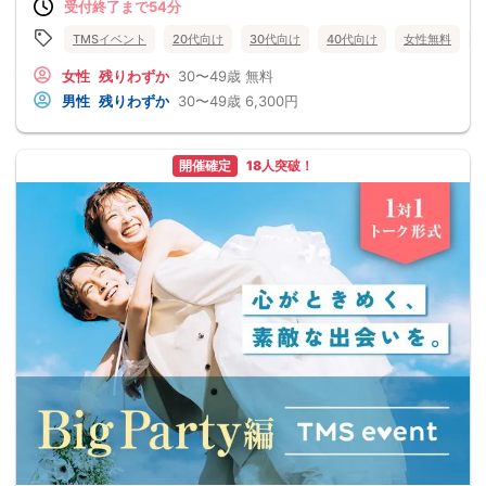
受付終了まで54分
TMSイベント
20代向け
30代向け
40代向け
女性無料
女性
残りわずか
30〜49歳
無料
男性
残りわずか
30〜49歳
6,300円
開催確定
18人突破！