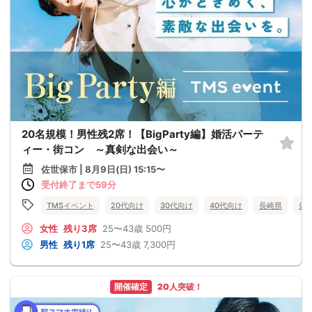
20名規模！男性残2席！【BigParty編】婚活パーテ
ィー・街コン ～真剣な出会い～
佐世保市 | 8月9日(日) 15:15〜
受付終了まで59分
TMSイベント
20代向け
30代向け
40代向け
長崎県
佐
女性
残り3席
25〜43歳
500円
男性
残り1席
25〜43歳
7,300円
開催確定
20人突破！