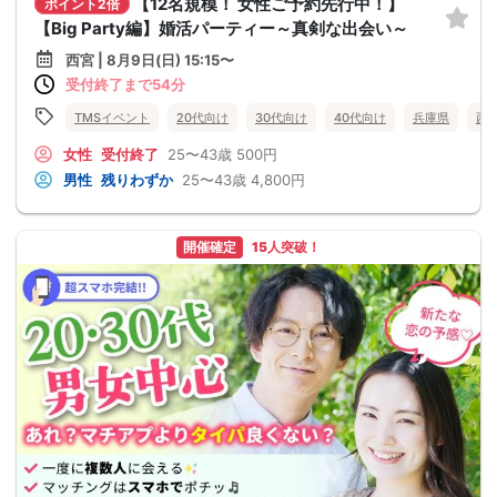
【12名規模！ 女性ご予約先行中！】
ポイント2倍
【Big Party編】婚活パーティー～真剣な出会い～
西宮 | 8月9日(日) 15:15〜
受付終了まで54分
TMSイベント
20代向け
30代向け
40代向け
兵庫県
西
女性
受付終了
25〜43歳
500円
男性
残りわずか
25〜43歳
4,800円
開催確定
15人突破！