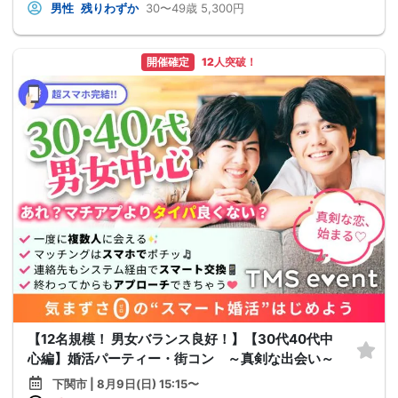
男性
残りわずか
30〜49歳
5,300円
開催確定
12人突破！
【12名規模！ 男女バランス良好！】【30代40代中
心編】婚活パーティー・街コン ～真剣な出会い～
下関市 | 8月9日(日) 15:15〜