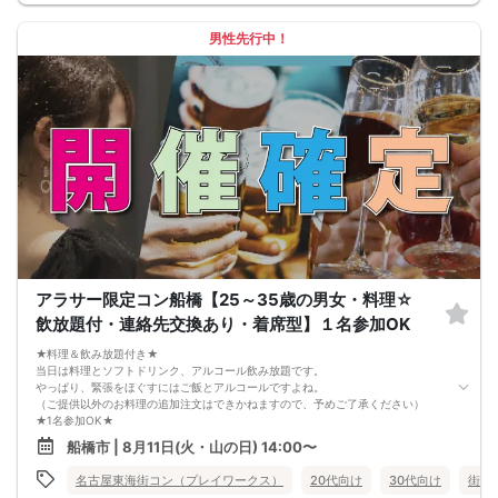
◆開催人数につきましては、前月20人集まった企画でも、
翌月6人くらいしか集まらないこともあり、集まり方は運営側も予測できない部分
はございます。
男性先行中！
楽しい会かどうかは、参加人数より、その時に参加される方の相性や人柄など要
素が大きいです。
結局は、運次第のところはございます。
◆最少催行人数に満たない場合 開催前日23時までに最少催行人数に届かなかった
場合は開催中止とさせていただきます。
また天候や状況などにより中止されることがございます。
◆中止判断タイミングは開始前日の23時となりますが、申込者の直前のキャンセ
ルにより、
直前でも中止になる場合もございます。 中止時も交通費など保証はございませ
ん。
◆ご予約の操作と同時に上述の注意事項に同意したものと致します。
コース料理+飲み放題
・枝豆
・ミネラルたっぷり海藻サラダ
・刺身3種盛り合せ
アラサー限定コン船橋【25～35歳の男女・料理☆
・つくね串炙り焼
・ポテト＆ナゲット
飲放題付・連絡先交換あり・着席型】１名参加OK
・鶏とろの旨塩陶板焼
・いなり寿司
★料理＆飲み放題付き★
飲み放題
当日は料理とソフトドリンク、アルコール飲み放題です。
生ビール、ハイボール、サワー、ソフトドリンクなど
やっぱり、緊張をほぐすにはご飯とアルコールですよね。
（ご提供以外のお料理の追加注文はできかねますので、予めご了承ください）
★1名参加OK★
他の1名参加の方とペアになりますし、友達作りにも最適です。
船橋市 | 8月11日(火・山の日) 14:00〜
基本的には２：２のグループトークとなります。
（１：１でのトークはございませんので、予めご了承ください）
名古屋東海街コン（プレイワークス）
20代向け
30代向け
街コ
★プロフィールカードにより会話のキッカケもバッチリ★