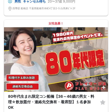
男性
キャンセル待ち
20〜37歳
9,000円
★完全着席型・連絡先交換は自由★
完全着席型で席替えはできる限り行います。
四季邸 船橋店 千葉県船橋市本町4丁目2-5 白馬車ﾋﾞﾙ 2F
席替えの５分前には連絡先交換を促すアナウンスをいたしますので、「連絡先交
換ができなかった」なんてことはありません。
（連絡先交換は席替え時間までに円滑に行ってください）
---------------------------
女性急募！
【お客様へのお願い】
1. ２名様以上でのご参加は必ず同性同士でお申し込みください。
2. 服装の指定はございません。多くのお客様はカジュアルな格好でおこしになら
れています。
3. 開催判断はイベント前日の時点で男性３名・女性３名以上のお申し込みからに
なりますが、当日に参加者のキャンセルで比率が崩れた場合や開催判断人数を下
回った場合、一切返金などの保証はいたしませんのでご了承ください。
4. イベントページ内の「お申し込み状況」等はキャンセルなどで当日の参加人
数、男女比率と異なる可能性がございます。
5. 当日は店舗の外ではなく店舗内で受付いたします。店内に入り店員に「街コン
で来た」旨をお伝えください。
6. お釣りの用意はございませんので、出ないようにご準備お願いします。
7. 当日は年齢確認のできる身分証をお持ちください。イベントの対象年齢でない
ことが発覚した場合、参加費を全額徴収し返金はいたしかねます。
8. 15分以上の遅刻はキャンセルとみなす可能性があります。
9. 当日受付にお越しになってからのキャンセル、途中キャンセルは出来ません。
10. イベント中止に伴うユーザーへの返金額は、チケット代金となり、交通費、宿
泊費、通信費等の返金は行いません。
11. 領収書の発行はいたしかねます。
80年代生まれ限定コン船橋【36～46歳の男女・料
お申し込みが完了した時点で上記すべての事項に同意したと判断いたします。
理☆飲放題付・連絡先交換有・着席型】１名参加
8/23(日)平成生まれ限定コン船橋
OK