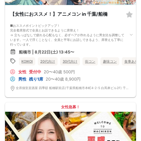
・つくね串炙り焼
・ポテト＆ナゲット
・鶏とろの旨塩陶板焼
【女性におススメ！】アニメコン in 千葉/船橋
・いなり寿司
飲み放題
■おススメポイントピックアップ！
生ビール、ハイボール、サワー、ソフトドリンクなど
完全着席形式で全員とお話できるように席替え！
→ 立ちっぱなしで疲れる心配もなく、必ずペアが作れるように男女比を調整して
います。一人で浮くことなく、全員と平等にお話しできるよう、席替えも丁寧に
行っています。
会話を盛り上げるプロフィールシート＆アニメ一覧表！
船橋市 | 8月22日(土) 13:45〜
→ 趣味や好みからスムーズに会話がスタート！「何を話そう…」と悩むことな
く、共通の話題で盛り上がれます。
KOIKOI
20代向け
30代向け
街コン
趣味コン
食事あり
自然なつながりをサポートするマッチングゲーム開催！
→ 恥ずかしがらずに気になる相手とつながれる！結果は本人だけにわかるように
女性
受付中
20〜40歳
500円
返却されるので安心です。
■最少催行人数
男性
残り1席
20〜40歳
8,900円
男女4対4
■中止判断タイミング
全席個室居酒屋 四季邸 船橋駅前店(千葉県船橋市本町4-2-5 白馬車ビル2F) 千葉県船橋市本町4-2-5 白馬車ビル2F
前日20時、または開催6時間前の時点で最少開催人数に満たない場合
■飲食
4品以上のコース料理＋アルコール含む飲み放題付き！
→ お酒が飲めない方にはソフトドリンクも豊富にご用意しています！
女性急募！