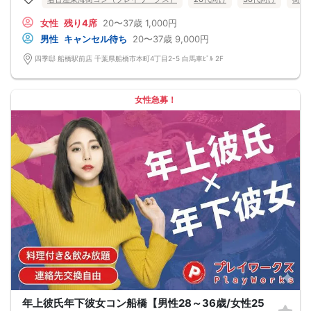
★プロフィールカードにより会話のキッカケもバッチリ★
このカードのおかけで 終始無言で終わっちゃった・・・
女性
残り4席
20〜37歳
1,000円
なんてことは絶対ありません！
プロフィールカードを活用し、「はじめまして」から会話を楽しみましょう。
男性
キャンセル待ち
20〜37歳
9,000円
★完全着席型・連絡先交換は自由★
完全着席型で席替えはできる限り行います。
四季邸 船橋駅前店 千葉県船橋市本町4丁目2-5 白馬車ﾋﾞﾙ 2F
席替えの５分前には連絡先交換を促すアナウンスをいたしますので、「連絡先交
換ができなかった」なんてことはありません。
（連絡先交換は席替え時間までに円滑に行ってください）
---------------------------
女性急募！
【お客様へのお願い】
1. ２名様以上でのご参加は必ず同性同士でお申し込みください。
2. 服装の指定はございません。多くのお客様はカジュアルな格好でおこしになら
れています。
3. 開催判断はイベント前日の時点で男性３名・女性３名以上のお申し込みからに
なりますが、当日に参加者のキャンセルで比率が崩れた場合や開催判断人数を下
回った場合、一切返金などの保証はいたしませんのでご了承ください。
4. イベントページ内の「お申し込み状況」等はキャンセルなどで当日の参加人
数、男女比率と異なる可能性がございます。
5. 当日は店舗の外ではなく店舗内で受付いたします。店内に入り店員に「街コン
で来た」旨をお伝えください。
6. お釣りの用意はございませんので、出ないようにご準備お願いします。
7. 当日は年齢確認のできる身分証をお持ちください。イベントの対象年齢でない
ことが発覚した場合、参加費を全額徴収し返金はいたしかねます。
8. 15分以上の遅刻はキャンセルとみなす可能性があります。
9. 当日受付にお越しになってからのキャンセル、途中キャンセルは出来ません。
10. イベント中止に伴うユーザーへの返金額は、チケット代金となり、交通費、宿
泊費、通信費等の返金は行いません。
11. 領収書の発行はいたしかねます。
年上彼氏年下彼女コン船橋【男性28～36歳/女性25
お申し込みが完了した時点で上記すべての事項に同意したと判断いたします。