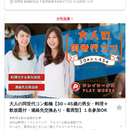
完全着席型で席替えはできる限り行います。
四季邸 船橋駅前店 千葉県船橋市本町4丁目2-5 白馬車ﾋﾞﾙ 2F
席替えの５分前には連絡先交換を促すアナウンスをいたしますので、「連絡先交
換ができなかった」なんてことはありません。
（連絡先交換は席替え時間までに円滑に行ってください）
---------------------------
女性急募！
【お客様へのお願い】
1. ２名様以上でのご参加は必ず同性同士でお申し込みください。
2. 服装の指定はございません。多くのお客様はカジュアルな格好でおこしになら
れています。
3. 開催判断はイベント前日の時点で男性３名・女性３名以上のお申し込みからに
なりますが、当日に参加者のキャンセルで比率が崩れた場合や開催判断人数を下
回った場合、一切返金などの保証はいたしませんのでご了承ください。
4. イベントページ内の「お申し込み状況」等はキャンセルなどで当日の参加人
数、男女比率と異なる可能性がございます。
5. 当日は店舗の外ではなく店舗内で受付いたします。店内に入り店員に「街コン
で来た」旨をお伝えください。
6. お釣りの用意はございませんので、出ないようにご準備お願いします。
7. 当日は年齢確認のできる身分証をお持ちください。イベントの対象年齢でない
ことが発覚した場合、参加費を全額徴収し返金はいたしかねます。
8. 15分以上の遅刻はキャンセルとみなす可能性があります。
9. 当日受付にお越しになってからのキャンセル、途中キャンセルは出来ません。
10. イベント中止に伴うユーザーへの返金額は、チケット代金となり、交通費、宿
泊費、通信費等の返金は行いません。
11. 領収書の発行はいたしかねます。
大人の同世代コン船橋【30～45歳の男女・料理☆
お申し込みが完了した時点で上記すべての事項に同意したと判断いたします。
飲放題付・連絡先交換あり・着席型】１名参加OK
8/22(土)平成生まれ限定コン船橋
★料理＆飲み放題付き★
当日は料理とソフトドリンク、アルコール飲み放題です。
やっぱり、緊張をほぐすにはご飯とアルコールですよね。