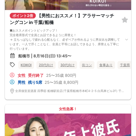
6. お釣りの用意はございませんので、出ないようにご準備お願いします。
7. 当日は年齢確認のできる身分証をお持ちください。イベントの対象年齢でない
ことが発覚した場合、参加費を全額徴収し返金はいたしかねます。
【男性におススメ！】アラサーマッチ
ポイント2倍
8. 15分以上の遅刻はキャンセルとみなす可能性があります。
9. 当日受付にお越しになってからのキャンセル、途中キャンセルは出来ません。
ングコン in 千葉/船橋
10. イベント中止に伴うユーザーへの返金額は、チケット代金となり、交通費、宿
泊費、通信費等の返金は行いません。
■おススメポイントピックアップ！
11. 領収書の発行はいたしかねます。
完全着席形式で全員とお話できるように席替え！
お申し込みが完了した時点で上記すべての事項に同意したと判断いたします。
→ 立ちっぱなしで疲れる心配もなく、必ずペアが作れるように男女比を調整して
8/11(火)大人の夜恋活船橋
います。一人で浮くことなく、全員と平等にお話しできるよう、席替えも丁寧に
行っています。
会話を盛り上げるプロフィールシート！
船橋市 | 8月16日(日) 13:45〜
→ 趣味や好みからスムーズに会話がスタート！「何を話そう…」と悩むことな
く、共通の話題で盛り上がれます。
KOIKOI
20代向け
30代向け
街コン
食事あり
千葉県
自然なつながりをサポートするマッチングゲーム開催！
→ 恥ずかしがらずに気になる相手とつながれる！結果は本人だけにわかるように
女性
受付終了
25〜35歳
800円
返却されるので安心です。
■最少催行人数
男性
残り5席
25〜35歳
8,800円
男女4対4
■中止判断タイミング
全席個室居酒屋 四季邸 船橋駅前店(千葉県船橋市本町4-2-5 白馬車ビル2F) 千葉県船橋市本町4-2-5 白馬車ビル2F
前日20時、または開催6時間前の時点で最少開催人数に満たない場合
■飲食
4品以上のコース料理＋アルコール含む飲み放題付き！
→ お酒が飲めない方にはソフトドリンクも豊富にご用意しています！
女性急募！