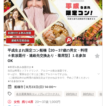
なりますが、当日に参加者のキャンセルで比率が崩れた場合や開催判断人数を下
回った場合、一切返金などの保証はいたしませんのでご了承ください。
4. イベントページ内の「お申し込み状況」等はキャンセルなどで当日の参加人
数、男女比率と異なる可能性がございます。
5. 当日は店舗の外ではなく店舗内で受付いたします。店内に入り店員に「街コン
で来た」旨をお伝えください。
6. お釣りの用意はございませんので、出ないようにご準備お願いします。
7. 当日は年齢確認のできる身分証をお持ちください。イベントの対象年齢でない
ことが発覚した場合、参加費を全額徴収し返金はいたしかねます。
8. 15分以上の遅刻はキャンセルとみなす可能性があります。
9. 当日受付にお越しになってからのキャンセル、途中キャンセルは出来ません。
10. イベント中止に伴うユーザーへの返金額は、チケット代金となり、交通費、宿
泊費、通信費等の返金は行いません。
11. 領収書の発行はいたしかねます。
平成生まれ限定コン船橋【20～37歳の男女・料理
お申し込みが完了した時点で上記すべての事項に同意したと判断いたします。
☆飲放題付・連絡先交換あり・着席型】１名参加
8/22(土)アラサー夜コン船橋
OK
★料理＆飲み放題付き★
当日は料理とソフトドリンク、アルコール飲み放題です。
やっぱり、緊張をほぐすにはご飯とアルコールですよね。
（ご提供以外のお料理の追加注文はできかねますので、予めご了承ください）
★1名参加OK★
他の1名参加の方とペアになりますし、友達作りにも最適です。
船橋市 | 8月23日(日) 14:00〜
基本的には２：２のグループトークとなります。
（１：１でのトークはございませんので、予めご了承ください）
名古屋東海街コン（プレイワークス）
20代向け
30代向け
街コ
★プロフィールカードにより会話のキッカケもバッチリ★
このカードのおかけで 終始無言で終わっちゃった・・・
女性
残り4席
20〜37歳
1,000円
なんてことは絶対ありません！
プロフィールカードを活用し、「はじめまして」から会話を楽しみましょう。