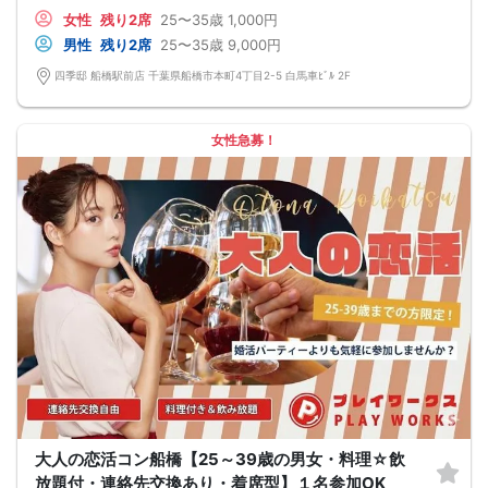
このカードのおかけで 終始無言で終わっちゃった・・・
女性
残り2席
25〜35歳
1,000円
なんてことは絶対ありません！
プロフィールカードを活用し、「はじめまして」から会話を楽しみましょう。
男性
残り2席
25〜35歳
9,000円
★完全着席型・連絡先交換は自由★
完全着席型で席替えはできる限り行います。
四季邸 船橋駅前店 千葉県船橋市本町4丁目2-5 白馬車ﾋﾞﾙ 2F
席替えの５分前には連絡先交換を促すアナウンスをいたしますので、「連絡先交
換ができなかった」なんてことはありません。
（連絡先交換は席替え時間までに円滑に行ってください）
---------------------------
女性急募！
【お客様へのお願い】
1. ２名様以上でのご参加は必ず同性同士でお申し込みください。
2. 服装の指定はございません。多くのお客様はカジュアルな格好でおこしになら
れています。
3. 開催判断はイベント前日の時点で男性３名・女性３名以上のお申し込みからに
なりますが、当日に参加者のキャンセルで比率が崩れた場合や開催判断人数を下
回った場合、一切返金などの保証はいたしませんのでご了承ください。
4. イベントページ内の「お申し込み状況」等はキャンセルなどで当日の参加人
数、男女比率と異なる可能性がございます。
5. 当日は店舗の外ではなく店舗内で受付いたします。店内に入り店員に「街コン
で来た」旨をお伝えください。
6. お釣りの用意はございませんので、出ないようにご準備お願いします。
7. 当日は年齢確認のできる身分証をお持ちください。イベントの対象年齢でない
ことが発覚した場合、参加費を全額徴収し返金はいたしかねます。
8. 15分以上の遅刻はキャンセルとみなす可能性があります。
9. 当日受付にお越しになってからのキャンセル、途中キャンセルは出来ません。
10. イベント中止に伴うユーザーへの返金額は、チケット代金となり、交通費、宿
泊費、通信費等の返金は行いません。
11. 領収書の発行はいたしかねます。
大人の恋活コン船橋【25～39歳の男女・料理☆飲
お申し込みが完了した時点で上記すべての事項に同意したと判断いたします。
放題付・連絡先交換あり・着席型】１名参加OK
8/11(火)アラサーコン船橋