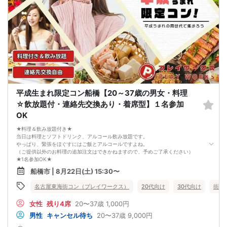
平成生まれ限定コン船橋【20～37歳の男女・料理
☆飲放題付・連絡先交換あり・着席型】１名参加
OK
★料理＆飲み放題付き★
当日は料理とソフトドリンク、アルコール飲み放題です。
やっぱり、緊張をほぐすにはご飯とアルコールですよね。
（ご提供以外のお料理の追加注文はできかねますので、予めご了承ください）
★1名参加OK★
他の1名参加の方とペアになりますし、友達作りにも最適です。
船橋市 | 8月22日(土) 15:30〜
基本的には２：２のグループトークとなります。
（１：１でのトークはございませんので、予めご了承ください）
名古屋東海街コン（プレイワークス）
20代向け
30代向け
街コ
★プロフィールカードにより会話のキッカケもバッチリ★
このカードのおかけで 終始無言で終わっちゃった・・・
女性
残り4席
20〜37歳
1,000円
なんてことは絶対ありません！
プロフィールカードを活用し、「はじめまして」から会話を楽しみましょう。
男性
キャンセル待ち
20〜37歳
9,000円
★完全着席型・連絡先交換は自由★