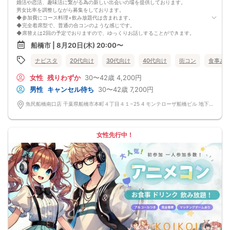
9. 当日受付にお越しになってからのキャンセル、途中キャンセルは出来ません。
婚活や恋活、趣味活に繋がる為の新しい出会いの場を提供しております。
10. イベント中止に伴うユーザーへの返金額は、チケット代金となり、交通費、宿
男女比率を調整しながら募集をしております。
泊費、通信費等の返金は行いません。
◆参加費にコース料理+飲み放題代は含まれます。
11. 領収書の発行はいたしかねます。
◆完全着席型で、普通の合コンのような感じです。
お申し込みが完了した時点で上記すべての事項に同意したと判断いたします。
◆席替えは2回の予定でおりますので、ゆっくりお話しすることができます。
8/16(日)30代メイン夜コン船橋
少人数開催の場合席替えがない場合もございます。
船橋市 | 8月20日(木) 20:00〜
◆スタートから終わりまで、スタッフも同行しますので、一人参加の方や初参加
の方も安心だと思います。
ナビスタ
20代向け
30代向け
40代向け
街コン
食事あ
◆カップリング・プロフィールカードの記入はございません。
連絡先交換は自由となっておりますので気に入った方がおりましたら連絡先を交
女性
残りわずか
30〜42歳
4,200円
換しておいてください。
最大人数・最少人数について
男性
キャンセル待ち
30〜42歳
7,200円
◆最少開催人数 男性2名・女性2名になります。
◆最大募集人数 男性10名・女性10名になります。 ※但し、企画により変動する
魚民船橋南口店 千葉県船橋市本町４丁目４１−25 4 モンテローザ船橋ビル 地下1階
場合がございます。
◆開催人数につきましては、前月20人集まった企画でも、翌月6人くらいしか集
まらないこともあり、集まり方は運営側も予測できない部分はございます。 楽し
い会かどうかは、参加人数より、その時に参加される方の相性や人柄など要素が
女性先行中！
大きいです。 結局は、運次第のところはございます。
◆最少催行人数に満たない場合 開催前日23時までに最少催行人数に届かなかった
場合は開催中止とさせていただきます。 また天候や状況などにより中止されるこ
とがございます。
◆中止判断タイミングは開始前日の23時となりますが、申込者の直前のキャンセ
ルにより、直前でも中止になる場合もございます。 中止時も交通費など保証はご
ざいません。
◆ご予約の操作と同時に上述の注意事項に同意したものと致します。
コース料理+飲み放題
・枝豆
・ミネラルたっぷり海藻サラダ
・刺身3種盛り合せ