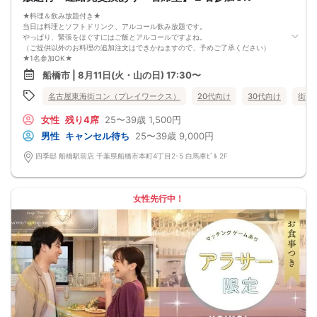
★料理＆飲み放題付き★
当日は料理とソフトドリンク、アルコール飲み放題です。
やっぱり、緊張をほぐすにはご飯とアルコールですよね。
（ご提供以外のお料理の追加注文はできかねますので、予めご了承ください）
★1名参加OK★
他の1名参加の方とペアになりますし、友達作りにも最適です。
船橋市 | 8月11日(火・山の日) 17:30〜
基本的には２：２のグループトークとなります。
（１：１でのトークはございませんので、予めご了承ください）
名古屋東海街コン（プレイワークス）
20代向け
30代向け
街コ
★プロフィールカードにより会話のキッカケもバッチリ★
このカードのおかけで 終始無言で終わっちゃった・・・
女性
残り4席
25〜39歳
1,500円
なんてことは絶対ありません！
プロフィールカードを活用し、「はじめまして」から会話を楽しみましょう。
男性
キャンセル待ち
25〜39歳
9,000円
★完全着席型・連絡先交換は自由★
完全着席型で席替えはできる限り行います。
四季邸 船橋駅前店 千葉県船橋市本町4丁目2-5 白馬車ﾋﾞﾙ 2F
席替えの５分前には連絡先交換を促すアナウンスをいたしますので、「連絡先交
換ができなかった」なんてことはありません。
（連絡先交換は席替え時間までに円滑に行ってください）
---------------------------
女性先行中！
【お客様へのお願い】
1. ２名様以上でのご参加は必ず同性同士でお申し込みください。
2. 服装の指定はございません。多くのお客様はカジュアルな格好でおこしになら
れています。
3. 開催判断はイベント前日の時点で男性３名・女性３名以上のお申し込みからに
なりますが、当日に参加者のキャンセルで比率が崩れた場合や開催判断人数を下
回った場合、一切返金などの保証はいたしませんのでご了承ください。
4. イベントページ内の「お申し込み状況」等はキャンセルなどで当日の参加人
数、男女比率と異なる可能性がございます。
5. 当日は店舗の外ではなく店舗内で受付いたします。店内に入り店員に「街コン
で来た」旨をお伝えください。