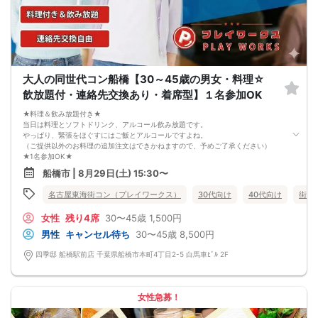
7. 当日は年齢確認のできる身分証をお持ちください。イベントの対象年齢でない
ことが発覚した場合、参加費を全額徴収し返金はいたしかねます。
8. 15分以上の遅刻はキャンセルとみなす可能性があります。
9. 当日受付にお越しになってからのキャンセル、途中キャンセルは出来ません。
10. イベント中止に伴うユーザーへの返金額は、チケット代金となり、交通費、宿
泊費、通信費等の返金は行いません。
11. 領収書の発行はいたしかねます。
大人の同世代コン船橋【30～45歳の男女・料理☆
お申し込みが完了した時点で上記すべての事項に同意したと判断いたします。
飲放題付・連絡先交換あり・着席型】１名参加OK
8/23(日)80年代コン船橋
★料理＆飲み放題付き★
当日は料理とソフトドリンク、アルコール飲み放題です。
やっぱり、緊張をほぐすにはご飯とアルコールですよね。
（ご提供以外のお料理の追加注文はできかねますので、予めご了承ください）
★1名参加OK★
他の1名参加の方とペアになりますし、友達作りにも最適です。
船橋市 | 8月29日(土) 15:30〜
基本的には２：２のグループトークとなります。
（１：１でのトークはございませんので、予めご了承ください）
名古屋東海街コン（プレイワークス）
30代向け
40代向け
街コ
★プロフィールカードにより会話のキッカケもバッチリ★
このカードのおかけで 終始無言で終わっちゃった・・・
女性
残り4席
30〜45歳
1,500円
なんてことは絶対ありません！
プロフィールカードを活用し、「はじめまして」から会話を楽しみましょう。
男性
キャンセル待ち
30〜45歳
8,500円
★完全着席型・連絡先交換は自由★
完全着席型で席替えはできる限り行います。
四季邸 船橋駅前店 千葉県船橋市本町4丁目2-5 白馬車ﾋﾞﾙ 2F
席替えの５分前には連絡先交換を促すアナウンスをいたしますので、「連絡先交
換ができなかった」なんてことはありません。
（連絡先交換は席替え時間までに円滑に行ってください）
---------------------------
女性急募！
【お客様へのお願い】
1. ２名様以上でのご参加は必ず同性同士でお申し込みください。