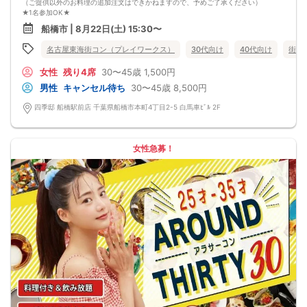
（ご提供以外のお料理の追加注文はできかねますので、予めご了承ください）
★1名参加OK★
他の1名参加の方とペアになりますし、友達作りにも最適です。
船橋市 | 8月22日(土) 15:30〜
基本的には２：２のグループトークとなります。
（１：１でのトークはございませんので、予めご了承ください）
名古屋東海街コン（プレイワークス）
30代向け
40代向け
街コ
★プロフィールカードにより会話のキッカケもバッチリ★
このカードのおかけで 終始無言で終わっちゃった・・・
女性
残り4席
30〜45歳
1,500円
なんてことは絶対ありません！
プロフィールカードを活用し、「はじめまして」から会話を楽しみましょう。
男性
キャンセル待ち
30〜45歳
8,500円
★完全着席型・連絡先交換は自由★
完全着席型で席替えはできる限り行います。
四季邸 船橋駅前店 千葉県船橋市本町4丁目2-5 白馬車ﾋﾞﾙ 2F
席替えの５分前には連絡先交換を促すアナウンスをいたしますので、「連絡先交
換ができなかった」なんてことはありません。
（連絡先交換は席替え時間までに円滑に行ってください）
---------------------------
女性急募！
【お客様へのお願い】
1. ２名様以上でのご参加は必ず同性同士でお申し込みください。
2. 服装の指定はございません。多くのお客様はカジュアルな格好でおこしになら
れています。
3. 開催判断はイベント前日の時点で男性３名・女性３名以上のお申し込みからに
なりますが、当日に参加者のキャンセルで比率が崩れた場合や開催判断人数を下
回った場合、一切返金などの保証はいたしませんのでご了承ください。
4. イベントページ内の「お申し込み状況」等はキャンセルなどで当日の参加人
数、男女比率と異なる可能性がございます。
5. 当日は店舗の外ではなく店舗内で受付いたします。店内に入り店員に「街コン
で来た」旨をお伝えください。
6. お釣りの用意はございませんので、出ないようにご準備お願いします。
7. 当日は年齢確認のできる身分証をお持ちください。イベントの対象年齢でない
ことが発覚した場合、参加費を全額徴収し返金はいたしかねます。
8. 15分以上の遅刻はキャンセルとみなす可能性があります。