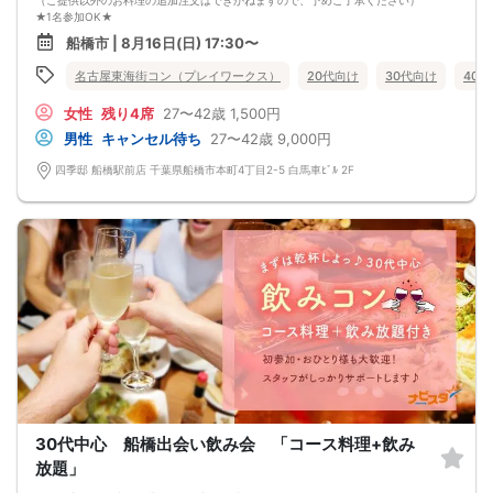
（ご提供以外のお料理の追加注文はできかねますので、予めご了承ください）
★1名参加OK★
他の1名参加の方とペアになりますし、友達作りにも最適です。
船橋市 | 8月16日(日) 17:30〜
基本的には２：２のグループトークとなります。
（１：１でのトークはございませんので、予めご了承ください）
名古屋東海街コン（プレイワークス）
20代向け
30代向け
40
★プロフィールカードにより会話のキッカケもバッチリ★
このカードのおかけで 終始無言で終わっちゃった・・・
女性
残り4席
27〜42歳
1,500円
なんてことは絶対ありません！
プロフィールカードを活用し、「はじめまして」から会話を楽しみましょう。
男性
キャンセル待ち
27〜42歳
9,000円
★完全着席型・連絡先交換は自由★
完全着席型で席替えはできる限り行います。
四季邸 船橋駅前店 千葉県船橋市本町4丁目2-5 白馬車ﾋﾞﾙ 2F
席替えの５分前には連絡先交換を促すアナウンスをいたしますので、「連絡先交
換ができなかった」なんてことはありません。
（連絡先交換は席替え時間までに円滑に行ってください）
---------------------------
【お客様へのお願い】
1. ２名様以上でのご参加は必ず同性同士でお申し込みください。
2. 服装の指定はございません。多くのお客様はカジュアルな格好でおこしになら
れています。
3. 開催判断はイベント前日の時点で男性３名・女性３名以上のお申し込みからに
なりますが、当日に参加者のキャンセルで比率が崩れた場合や開催判断人数を下
回った場合、一切返金などの保証はいたしませんのでご了承ください。
4. イベントページ内の「お申し込み状況」等はキャンセルなどで当日の参加人
数、男女比率と異なる可能性がございます。
5. 当日は店舗の外ではなく店舗内で受付いたします。店内に入り店員に「街コン
で来た」旨をお伝えください。
6. お釣りの用意はございませんので、出ないようにご準備お願いします。
30代中心 船橋出会い飲み会 「コース料理+飲み
7. 当日は年齢確認のできる身分証をお持ちください。イベントの対象年齢でない
ことが発覚した場合、参加費を全額徴収し返金はいたしかねます。
放題」
8. 15分以上の遅刻はキャンセルとみなす可能性があります。