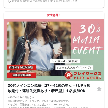
四季邸 船橋駅前店 千葉県船橋市本町4丁目2-5 白馬車ﾋﾞﾙ 2F
席替えの５分前には連絡先交換を促すアナウンスをいたしますので、「連絡先交
換ができなかった」なんてことはありません。
（連絡先交換は席替え時間までに円滑に行ってください）
---------------------------
女性急募！
【お客様へのお願い】
1. ２名様以上でのご参加は必ず同性同士でお申し込みください。
2. 服装の指定はございません。多くのお客様はカジュアルな格好でおこしになら
れています。
3. 開催判断はイベント前日の時点で男性３名・女性３名以上のお申し込みからに
なりますが、当日に参加者のキャンセルで比率が崩れた場合や開催判断人数を下
回った場合、一切返金などの保証はいたしませんのでご了承ください。
4. イベントページ内の「お申し込み状況」等はキャンセルなどで当日の参加人
数、男女比率と異なる可能性がございます。
5. 当日は店舗の外ではなく店舗内で受付いたします。店内に入り店員に「街コン
で来た」旨をお伝えください。
6. お釣りの用意はございませんので、出ないようにご準備お願いします。
7. 当日は年齢確認のできる身分証をお持ちください。イベントの対象年齢でない
ことが発覚した場合、参加費を全額徴収し返金はいたしかねます。
8. 15分以上の遅刻はキャンセルとみなす可能性があります。
9. 当日受付にお越しになってからのキャンセル、途中キャンセルは出来ません。
10. イベント中止に伴うユーザーへの返金額は、チケット代金となり、交通費、宿
泊費、通信費等の返金は行いません。
11. 領収書の発行はいたしかねます。
30代メインコン船橋【27～42歳の男女・料理☆飲
お申し込みが完了した時点で上記すべての事項に同意したと判断いたします。
放題付・連絡先交換あり・着席型】１名参加OK
8/16(日)年上年下コン船橋
★料理＆飲み放題付き★
当日は料理とソフトドリンク、アルコール飲み放題です。
やっぱり、緊張をほぐすにはご飯とアルコールですよね。