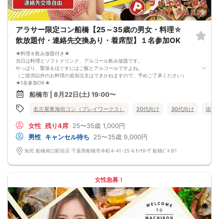
9. 当日受付にお越しになってからのキャンセル、途中キャンセルは出来ません。
10. イベント中止に伴うユーザーへの返金額は、チケット代金となり、交通費、宿
泊費、通信費等の返金は行いません。
11. 領収書の発行はいたしかねます。
アラサー限定コン船橋【25～35歳の男女・料理☆
お申し込みが完了した時点で上記すべての事項に同意したと判断いたします。
飲放題付・連絡先交換あり・着席型】１名参加OK
8/22(土)大人の同世代コン船橋
★料理＆飲み放題付き★
当日は料理とソフトドリンク、アルコール飲み放題です。
やっぱり、緊張をほぐすにはご飯とアルコールですよね。
（ご提供以外のお料理の追加注文はできかねますので、予めご了承ください）
★1名参加OK★
他の1名参加の方とペアになりますし、友達作りにも最適です。
船橋市 | 8月22日(土) 19:00〜
基本的には２：２のグループトークとなります。
（１：１でのトークはございませんので、予めご了承ください）
名古屋東海街コン（プレイワークス）
20代向け
30代向け
街コ
★プロフィールカードにより会話のキッカケもバッチリ★
このカードのおかけで 終始無言で終わっちゃった・・・
女性
残り4席
25〜35歳
1,000円
なんてことは絶対ありません！
プロフィールカードを活用し、「はじめまして」から会話を楽しみましょう。
男性
キャンセル待ち
25〜35歳
9,000円
★完全着席型・連絡先交換は自由★
完全着席型で席替えはできる限り行います。
魚民 船橋南口駅前店 千葉県船橋市本町4-41-25 4.ﾓﾝﾃﾛｰｻﾞ船橋ﾋﾞﾙ B1
席替えの５分前には連絡先交換を促すアナウンスをいたしますので、「連絡先交
換ができなかった」なんてことはありません。
（連絡先交換は席替え時間までに円滑に行ってください）
---------------------------
女性急募！
【お客様へのお願い】
1. ２名様以上でのご参加は必ず同性同士でお申し込みください。
2. 服装の指定はございません。多くのお客様はカジュアルな格好でおこしになら
れています。
3. 開催判断はイベント前日の時点で男性３名・女性３名以上のお申し込みからに