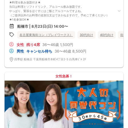
★料理＆飲み放題付き★
当日は料理とソフトドリンク、アルコール飲み放題です。
やっぱり、緊張をほぐすにはご飯とアルコールですよね。
（ご提供以外のお料理の追加注文はできかねますので、予めご了承ください）
★1名参加OK★
他の1名参加の方とペアになりますし、友達作りにも最適です。
船橋市 | 8月23日(日) 14:00〜
基本的には２：２のグループトークとなります。
（１：１でのトークはございませんので、予めご了承ください）
名古屋東海街コン（プレイワークス）
30代向け
40代向け
街コ
★プロフィールカードにより会話のキッカケもバッチリ★
このカードのおかけで 終始無言で終わっちゃった・・・
女性
残り4席
36〜46歳
1,500円
なんてことは絶対ありません！
プロフィールカードを活用し、「はじめまして」から会話を楽しみましょう。
男性
キャンセル待ち
36〜46歳
8,500円
★完全着席型・連絡先交換は自由★
完全着席型で席替えはできる限り行います。
四季邸 船橋店 千葉県船橋市本町4丁目2-5 白馬車ﾋﾞﾙ 2F
席替えの５分前には連絡先交換を促すアナウンスをいたしますので、「連絡先交
換ができなかった」なんてことはありません。
（連絡先交換は席替え時間までに円滑に行ってください）
---------------------------
女性急募！
【お客様へのお願い】
1. ２名様以上でのご参加は必ず同性同士でお申し込みください。
2. 服装の指定はございません。多くのお客様はカジュアルな格好でおこしになら
れています。
3. 開催判断はイベント前日の時点で男性３名・女性３名以上のお申し込みからに
なりますが、当日に参加者のキャンセルで比率が崩れた場合や開催判断人数を下
回った場合、一切返金などの保証はいたしませんのでご了承ください。
4. イベントページ内の「お申し込み状況」等はキャンセルなどで当日の参加人
数、男女比率と異なる可能性がございます。
5. 当日は店舗の外ではなく店舗内で受付いたします。店内に入り店員に「街コン
で来た」旨をお伝えください。
6. お釣りの用意はございませんので、出ないようにご準備お願いします。