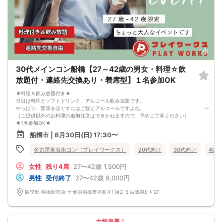
で来た」旨をお伝えください。
6. お釣りの用意はございませんので、出ないようにご準備お願いします。
7. 当日は年齢確認のできる身分証をお持ちください。イベントの対象年齢でない
ことが発覚した場合、参加費を全額徴収し返金はいたしかねます。
8. 15分以上の遅刻はキャンセルとみなす可能性があります。
9. 当日受付にお越しになってからのキャンセル、途中キャンセルは出来ません。
10. イベント中止に伴うユーザーへの返金額は、チケット代金となり、交通費、宿
泊費、通信費等の返金は行いません。
11. 領収書の発行はいたしかねます。
30代メインコン船橋【27～42歳の男女・料理☆飲
お申し込みが完了した時点で上記すべての事項に同意したと判断いたします。
放題付・連絡先交換あり・着席型】１名参加OK
8/30(日)年上年下コン船橋
★料理＆飲み放題付き★
当日は料理とソフトドリンク、アルコール飲み放題です。
やっぱり、緊張をほぐすにはご飯とアルコールですよね。
（ご提供以外のお料理の追加注文はできかねますので、予めご了承ください）
★1名参加OK★
他の1名参加の方とペアになりますし、友達作りにも最適です。
船橋市 | 8月30日(日) 17:30〜
基本的には２：２のグループトークとなります。
（１：１でのトークはございませんので、予めご了承ください）
名古屋東海街コン（プレイワークス）
20代向け
30代向け
40
★プロフィールカードにより会話のキッカケもバッチリ★
このカードのおかけで 終始無言で終わっちゃった・・・
女性
残り4席
27〜42歳
1,500円
なんてことは絶対ありません！
プロフィールカードを活用し、「はじめまして」から会話を楽しみましょう。
男性
受付終了
27〜42歳
9,000円
★完全着席型・連絡先交換は自由★
完全着席型で席替えはできる限り行います。
四季邸 船橋駅前店 千葉県船橋市本町4丁目2-5 白馬車ﾋﾞﾙ 2F
席替えの５分前には連絡先交換を促すアナウンスをいたしますので、「連絡先交
換ができなかった」なんてことはありません。
（連絡先交換は席替え時間までに円滑に行ってください）
---------------------------
女性急募！