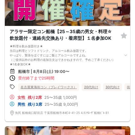
アラサー限定コン船橋【25～35歳の男女・料理☆
飲放題付・連絡先交換あり・着席型】１名参加OK
★料理＆飲み放題付き★
当日は料理とソフトドリンク、アルコール飲み放題です。
やっぱり、緊張をほぐすにはご飯とアルコールですよね。
（ご提供以外のお料理の追加注文はできかねますので、予めご了承ください）
★1名参加OK★
他の1名参加の方とペアになりますし、友達作りにも最適です。
船橋市 | 8月8日(土) 19:00〜
基本的には２：２のグループトークとなります。
受付終了まで25時間
（１：１でのトークはございませんので、予めご了承ください）
★プロフィールカードにより会話のキッカケもバッチリ★
このカードのおかけで 終始無言で終わっちゃった・・・
名古屋東海街コン（プレイワークス）
20代向け
30代向け
街コ
なんてことは絶対ありません！
プロフィールカードを活用し、「はじめまして」から会話を楽しみましょう。
女性
残り2席
25〜35歳
1,000円
★完全着席型・連絡先交換は自由★
男性
残り3席
25〜35歳
9,000円
完全着席型で席替えはできる限り行います。
席替えの５分前には連絡先交換を促すアナウンスをいたしますので、「連絡先交
魚民 船橋南口駅前店 千葉県船橋市本町4-41-25 4.ﾓﾝﾃﾛｰｻﾞ船橋ﾋﾞﾙ B1
換ができなかった」なんてことはありません。
（連絡先交換は席替え時間までに円滑に行ってください）
---------------------------
【お客様へのお願い】
1. ２名様以上でのご参加は必ず同性同士でお申し込みください。