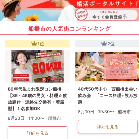
船橋市の人気街コンランキング
1位
2位
80年代生まれ限定コン船橋
40代50代中心 西船橋出会い
【36～46歳の男女・料理☆飲
飲み会 「コース料理+飲み放
放題付・連絡先交換有・着席
題」
型】１名参加OK
8月10日
19:30〜
船橋市
8月23日
14:00〜
船橋市
詳細を見る
詳細を見る