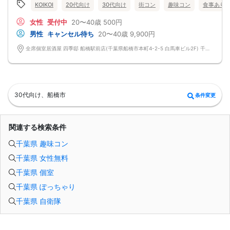
く、共通の話題で盛り上がれます。
KOIKOI
20代向け
30代向け
街コン
趣味コン
食事あり
自然なつながりをサポートするマッチングゲーム開催！
→ 恥ずかしがらずに気になる相手とつながれる！結果は本人だけにわかるように
女性
受付中
20〜40歳
500円
返却されるので安心です。
■最少催行人数
男性
キャンセル待ち
20〜40歳
9,900円
男女4対4
■中止判断タイミング
全席個室居酒屋 四季邸 船橋駅前店(千葉県船橋市本町4-2-5 白馬車ビル2F) 千葉県船橋市本町4-2-5 白馬車ビル2F
前日20時、または開催6時間前の時点で最少開催人数に満たない場合
■飲食
4品以上のコース料理＋アルコール含む飲み放題付き！
→ お酒が飲めない方にはソフトドリンクも豊富にご用意しています！
30代向け、船橋市
条件変更
関連する検索条件
千葉県 趣味コン
千葉県 女性無料
千葉県 個室
千葉県 ぽっちゃり
千葉県 自衛隊