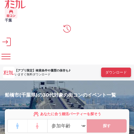
メインコンテンツへスキップ
千葉
【アプリ限定】
検索条件や履歴の保存も♪
ダウンロード
いますぐ無料ダウンロード
船橋市(千葉県)の30代対象の街コンのイベント一覧
あなたに合う婚活パーティーを探そう
探す