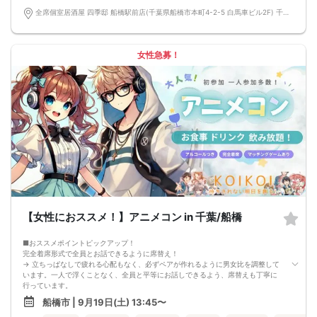
■中止判断タイミング
全席個室居酒屋 四季邸 船橋駅前店(千葉県船橋市本町4-2-5 白馬車ビル2F) 千葉県船橋市本町4-2-5 白馬車ビル2F
前日20時、または開催6時間前の時点で最少開催人数に満たない場合
■飲食
4品以上のコース料理＋アルコール含む飲み放題付き！
→ お酒が飲めない方にはソフトドリンクも豊富にご用意しています！
女性急募！
【女性におススメ！】アニメコン in 千葉/船橋
■おススメポイントピックアップ！
完全着席形式で全員とお話できるように席替え！
→ 立ちっぱなしで疲れる心配もなく、必ずペアが作れるように男女比を調整して
います。一人で浮くことなく、全員と平等にお話しできるよう、席替えも丁寧に
行っています。
会話を盛り上げるプロフィールシート＆アニメ一覧表！
船橋市 | 9月19日(土) 13:45〜
→ 趣味や好みからスムーズに会話がスタート！「何を話そう…」と悩むことな