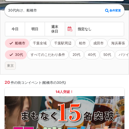
30代向け、船橋市
条件変更
週末
今日
明日
指定なし
休日
船橋市
千葉全域
千葉駅周辺
柏市
成田市
海浜幕張
30代
すべてのこだわり条件
20代
40代
50代
バツイ
東京
20
件の街コンイベント(船橋市の30代)
14人突破！