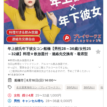
年上彼氏年下彼女コン船橋【男性28～36歳/女性25
～32歳】料理☆飲放題付・連絡先交換有・着席型
★料理＆飲み放題付き★
当日は料理とソフトドリンク、アルコール飲み放題です。
やっぱり、緊張をほぐすにはご飯とアルコールですよね。
（ご提供以外のお料理の追加注文はできかねますので、予めご了承ください）
★1名参加OK★
他の1名参加の方とペアになりますし、友達作りにも最適です。
船橋市 | 8月16日(日) 14:00〜
基本的には２：２のグループトークとなります。
（１：１でのトークはございませんので、予めご了承ください）
名古屋東海街コン（プレイワークス）
20代向け
30代向け
街コ
★プロフィールカードにより会話のキッカケもバッチリ★
このカードのおかけで 終始無言で終わっちゃった・・・
女性
残り4席
25〜32歳
1,000円
なんてことは絶対ありません！
プロフィールカードを活用し、「はじめまして」から会話を楽しみましょう。
男性
キャンセル待ち
28〜36歳
9,000円
★完全着席型・連絡先交換は自由★
完全着席型で席替えはできる限り行います。