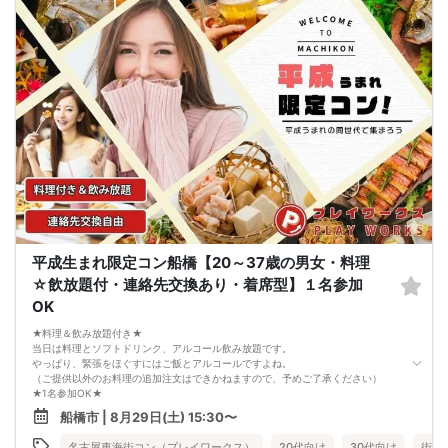
2. 服装の指定はございません。多くのお客様はカジュアルな格好でおこしになら
れています。
3. 開催判断はイベント前日の時点で男性３名・女性３名以上のお申し込みからに
なりますが、当日に参加者のキャンセルで比率が崩れた場合や開催判断人数を下
回った場合、一切返金などの保証はいたしませんのでご了承ください。
4. イベントページ内の「お申し込み状況」等はキャンセルなどで当日の参加人
数、男女比率と異なる可能性がございます。
5. 当日は店舗の外ではなく店舗内で受付いたします。店内に入り店員に「街コン
で来た」旨をお伝えください。
6. お釣りの用意はございませんので、出ないようにご準備お願いします。
7. 当日は年齢確認のできる身分証をお持ちください。イベントの対象年齢でない
ことが発覚した場合、参加費を全額徴収し返金はいたしかねます。
8. 15分以上の遅刻はキャンセルとみなす可能性があります。
9. 当日受付にお越しになってからのキャンセル、途中キャンセルは出来ません。
10. イベント中止に伴うユーザーへの返金額は、チケット代金となり、交通費、宿
泊費、通信費等の返金は行いません。
11. 領収書の発行はいたしかねます。
平成生まれ限定コン船橋【20～37歳の男女・料理
お申し込みが完了した時点で上記すべての事項に同意したと判断いたします。
☆飲放題付・連絡先交換あり・着席型】１名参加
8/29(土)大人の同世代コン船橋
OK
★料理＆飲み放題付き★
当日は料理とソフトドリンク、アルコール飲み放題です。
やっぱり、緊張をほぐすにはご飯とアルコールですよね。
（ご提供以外のお料理の追加注文はできかねますので、予めご了承ください）
★1名参加OK★
他の1名参加の方とペアになりますし、友達作りにも最適です。
船橋市 | 8月29日(土) 15:30〜
基本的には２：２のグループトークとなります。
（１：１でのトークはございませんので、予めご了承ください）
名古屋東海街コン（プレイワークス）
20代向け
30代向け
街コ