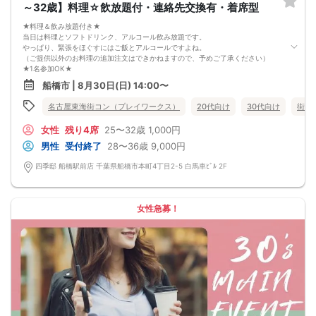
～32歳】料理☆飲放題付・連絡先交換有・着席型
8/29(土)平成生まれ限定コン船橋
★料理＆飲み放題付き★
当日は料理とソフトドリンク、アルコール飲み放題です。
やっぱり、緊張をほぐすにはご飯とアルコールですよね。
（ご提供以外のお料理の追加注文はできかねますので、予めご了承ください）
★1名参加OK★
他の1名参加の方とペアになりますし、友達作りにも最適です。
船橋市 | 8月30日(日) 14:00〜
基本的には２：２のグループトークとなります。
（１：１でのトークはございませんので、予めご了承ください）
名古屋東海街コン（プレイワークス）
20代向け
30代向け
街コ
★プロフィールカードにより会話のキッカケもバッチリ★
このカードのおかけで 終始無言で終わっちゃった・・・
女性
残り4席
25〜32歳
1,000円
なんてことは絶対ありません！
プロフィールカードを活用し、「はじめまして」から会話を楽しみましょう。
男性
受付終了
28〜36歳
9,000円
★完全着席型・連絡先交換は自由★
完全着席型で席替えはできる限り行います。
四季邸 船橋駅前店 千葉県船橋市本町4丁目2-5 白馬車ﾋﾞﾙ 2F
席替えの５分前には連絡先交換を促すアナウンスをいたしますので、「連絡先交
換ができなかった」なんてことはありません。
（連絡先交換は席替え時間までに円滑に行ってください）
---------------------------
女性急募！
【お客様へのお願い】
1. ２名様以上でのご参加は必ず同性同士でお申し込みください。
2. 服装の指定はございません。多くのお客様はカジュアルな格好でおこしになら
れています。
3. 開催判断はイベント前日の時点で男性３名・女性３名以上のお申し込みからに
なりますが、当日に参加者のキャンセルで比率が崩れた場合や開催判断人数を下
回った場合、一切返金などの保証はいたしませんのでご了承ください。
4. イベントページ内の「お申し込み状況」等はキャンセルなどで当日の参加人
数、男女比率と異なる可能性がございます。
5. 当日は店舗の外ではなく店舗内で受付いたします。店内に入り店員に「街コン