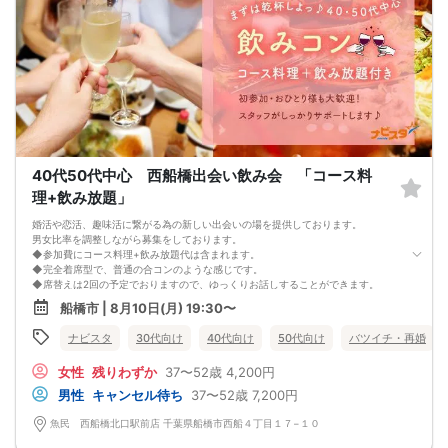
2. 服装の指定はございません。多くのお客様はカジュアルな格好でおこしになら
れています。
3. 開催判断はイベント前日の時点で男性３名・女性３名以上のお申し込みからに
なりますが、当日に参加者のキャンセルで比率が崩れた場合や開催判断人数を下
回った場合、一切返金などの保証はいたしませんのでご了承ください。
4. イベントページ内の「お申し込み状況」等はキャンセルなどで当日の参加人
数、男女比率と異なる可能性がございます。
5. 当日は店舗の外ではなく店舗内で受付いたします。店内に入り店員に「街コン
で来た」旨をお伝えください。
6. お釣りの用意はございませんので、出ないようにご準備お願いします。
7. 当日は年齢確認のできる身分証をお持ちください。イベントの対象年齢でない
ことが発覚した場合、参加費を全額徴収し返金はいたしかねます。
40代50代中心 西船橋出会い飲み会 「コース料
8. 15分以上の遅刻はキャンセルとみなす可能性があります。
理+飲み放題」
9. 当日受付にお越しになってからのキャンセル、途中キャンセルは出来ません。
10. イベント中止に伴うユーザーへの返金額は、チケット代金となり、交通費、宿
婚活や恋活、趣味活に繋がる為の新しい出会いの場を提供しております。
泊費、通信費等の返金は行いません。
男女比率を調整しながら募集をしております。
11. 領収書の発行はいたしかねます。
◆参加費にコース料理+飲み放題代は含まれます。
お申し込みが完了した時点で上記すべての事項に同意したと判断いたします。
◆完全着席型で、普通の合コンのような感じです。
8/8(土)アラサー夜コン船橋
◆席替えは2回の予定でおりますので、ゆっくりお話しすることができます。
少人数開催の場合席替えがない場合もございます。
船橋市 | 8月10日(月) 19:30〜
◆スタートから終わりまで、スタッフも同行しますので、一人参加の方や初参加
の方も安心だと思います。
ナビスタ
30代向け
40代向け
50代向け
バツイチ・再婚
◆カップリング・プロフィールカードの記入はございません。
連絡先交換は自由となっておりますので気に入った方がおりましたら連絡先を交
女性
残りわずか
37〜52歳
4,200円
換しておいてください。
最大人数・最少人数について
男性
キャンセル待ち
37〜52歳
7,200円
◆最少開催人数 男性2名・女性2名になります。
◆最大募集人数 男性10名・女性10名になります。
魚民 西船橋北口駅前店 千葉県船橋市西船４丁目１７−１０
※但し、企画により変動する場合がございます。