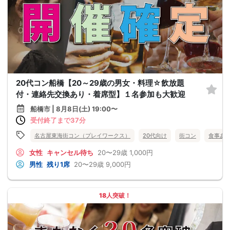
20代コン船橋【20～29歳の男女・料理☆飲放題
付・連絡先交換あり・着席型】１名参加も大歓迎
船橋市 | 8月8日(土) 19:00〜
受付終了まで37分
名古屋東海街コン（プレイワークス）
20代向け
街コン
食事あ
女性
キャンセル待ち
20〜29歳
1,000円
男性
残り1席
20〜29歳
9,000円
18人突破！