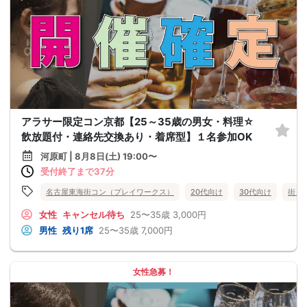
アラサー限定コン京都【25～35歳の男女・料理☆
飲放題付・連絡先交換あり・着席型】１名参加OK
河原町 | 8月8日(土) 19:00〜
受付終了まで37分
名古屋東海街コン（プレイワークス）
20代向け
30代向け
街コ
女性
キャンセル待ち
25〜35歳
3,000円
男性
残り1席
25〜35歳
7,000円
女性急募！