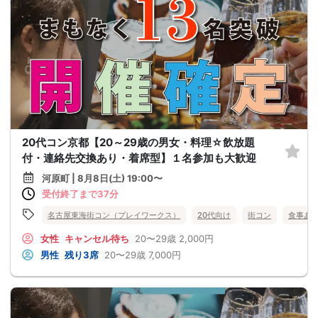
20代コン京都【20～29歳の男女・料理☆飲放題
付・連絡先交換あり・着席型】１名参加も大歓迎
河原町 | 8月8日(土) 19:00〜
受付終了まで37分
名古屋東海街コン（プレイワークス）
20代向け
街コン
食事あ
女性
キャンセル待ち
20〜29歳
2,000円
男性
残り3席
20〜29歳
7,000円