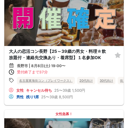
大人の恋活コン長野【25～39歳の男女・料理☆飲
放題付・連絡先交換あり・着席型】１名参加OK
長野市 | 8月8日(土) 19:00〜
受付終了まで37分
名古屋東海街コン（プレイワークス）
20代向け
30代向け
街コ
女性
キャンセル待ち
25〜39歳
1,500円
男性
残り1席
25〜39歳
8,500円
女性急募！