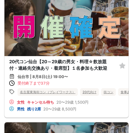
20代コン仙台【20～29歳の男女・料理☆飲放題
付・連絡先交換あり・着席型】１名参加も大歓迎
仙台市 | 8月8日(土) 19:00〜
受付終了まで37分
名古屋東海街コン（プレイワークス）
20代向け
街コン
食事あ
女性
キャンセル待ち
20〜29歳
1,500円
男性
残り2席
20〜29歳
8,500円