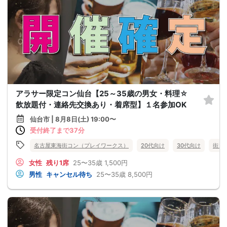
アラサー限定コン仙台【25～35歳の男女・料理☆
飲放題付・連絡先交換あり・着席型】１名参加OK
仙台市 | 8月8日(土) 19:00〜
受付終了まで37分
名古屋東海街コン（プレイワークス）
20代向け
30代向け
街コ
女性
残り1席
25〜35歳
1,500円
男性
キャンセル待ち
25〜35歳
8,500円