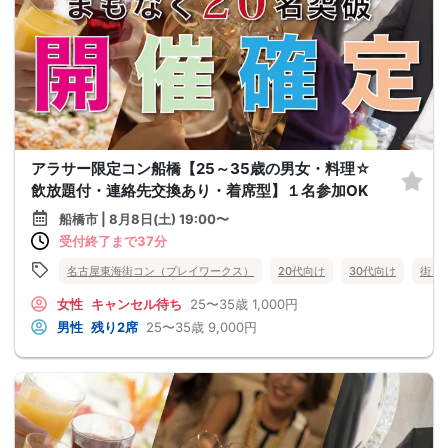
アラサー限定コン船橋【25～35歳の男女・料理☆
飲放題付・連絡先交換あり・着席型】１名参加OK
船橋市 | 8月8日(土) 19:00〜
受付終了まで37分
名古屋東海街コン（プレイワークス）
20代向け
30代向け
街コ
女性
キャンセル待ち
25〜35歳
1,000円
男性
残り2席
25〜35歳
9,000円