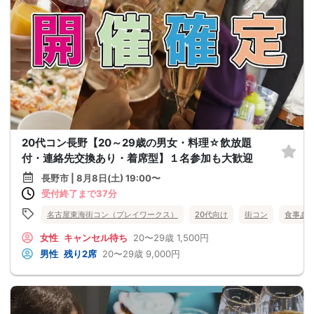
20代コン長野【20～29歳の男女・料理☆飲放題
付・連絡先交換あり・着席型】１名参加も大歓迎
長野市 | 8月8日(土) 19:00〜
受付終了まで37分
名古屋東海街コン（プレイワークス）
20代向け
街コン
食事あ
女性
キャンセル待ち
20〜29歳
1,500円
男性
残り2席
20〜29歳
9,000円