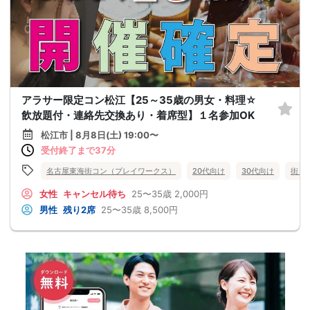
アラサー限定コン松江【25～35歳の男女・料理☆
飲放題付・連絡先交換あり・着席型】１名参加OK
松江市 | 8月8日(土) 19:00〜
受付終了まで37分
名古屋東海街コン（プレイワークス）
20代向け
30代向け
街コ
女性
キャンセル待ち
25〜35歳
2,000円
男性
残り2席
25〜35歳
8,500円