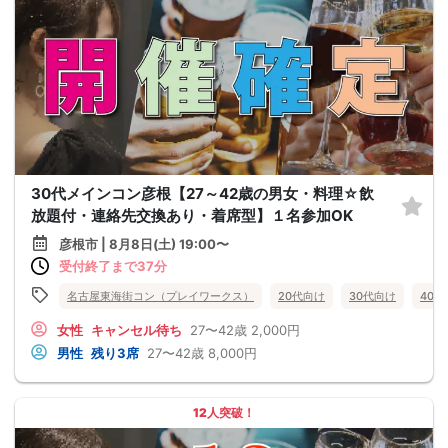
30代メインコン彦根【27～42歳の男女・料理☆飲
放題付・連絡先交換あり・着席型】１名参加OK
彦根市 | 8月8日(土) 19:00〜
受付終了まで37分
名古屋東海街コン（プレイワークス）
20代向け
30代向け
40
女性
キャンセル待ち
27〜42歳
2,000円
男性
残り3席
27〜42歳
8,000円
12人突破！