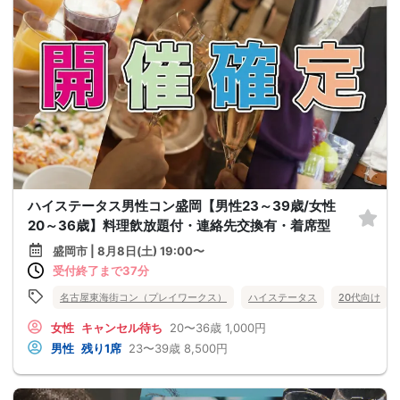
ハイステータス男性コン盛岡【男性23～39歳/女性
20～36歳】料理飲放題付・連絡先交換有・着席型
盛岡市 | 8月8日(土) 19:00〜
受付終了まで37分
名古屋東海街コン（プレイワークス）
ハイステータス
20代向け
女性
キャンセル待ち
20〜36歳
1,000円
男性
残り1席
23〜39歳
8,500円