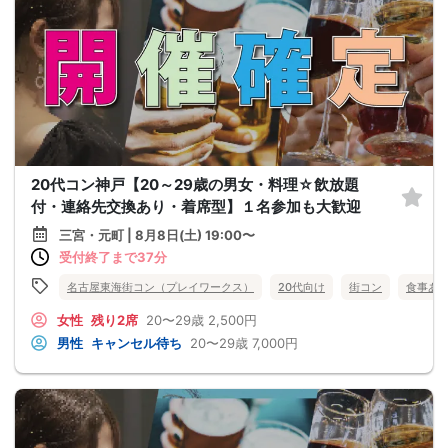
20代コン神戸【20～29歳の男女・料理☆飲放題
付・連絡先交換あり・着席型】１名参加も大歓迎
三宮・元町 | 8月8日(土) 19:00〜
受付終了まで37分
名古屋東海街コン（プレイワークス）
20代向け
街コン
食事あ
女性
残り2席
20〜29歳
2,500円
男性
キャンセル待ち
20〜29歳
7,000円