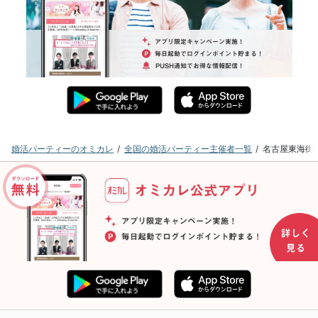
婚活パーティーのオミカレ
全国の婚活パーティー主催者一覧
名古屋東海街