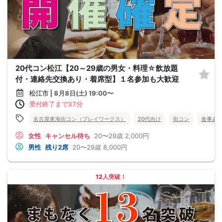
20代コン松江【20～29歳の男女・料理☆飲放題
付・連絡先交換あり・着席型】１名参加も大歓迎
松江市 | 8月8日(土) 19:00〜
受付終了まで37分
名古屋東海街コン（プレイワークス）
20代向け
街コン
食事あ
女性
キャンセル待ち
20〜29歳
2,000円
男性
残り2席
20〜29歳
8,000円
12人突破！