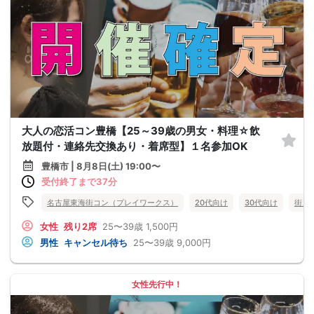
大人の恋活コン豊橋【25～39歳の男女・料理☆飲
放題付・連絡先交換あり・着席型】１名参加OK
豊橋市 | 8月8日(土) 19:00〜
受付終了まで37分
名古屋東海街コン（プレイワークス）
20代向け
30代向け
街コ
女性
残り2席
25〜39歳
1,500円
男性
キャンセル待ち
25〜39歳
9,000円
女性先行中！