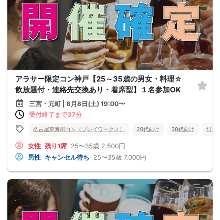
アラサー限定コン神戸【25～35歳の男女・料理☆
飲放題付・連絡先交換あり・着席型】１名参加OK
三宮・元町 | 8月8日(土) 19:00〜
受付終了まで37分
名古屋東海街コン（プレイワークス）
20代向け
30代向け
街コ
女性
残り1席
25〜35歳
2,500円
男性
キャンセル待ち
25〜35歳
7,000円