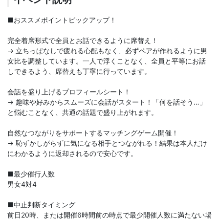
■おススメポイントピックアップ！
完全着席形式で全員とお話できるように席替え！
→ 立ちっぱなしで疲れる心配もなく、必ずペアが作れるように男
女比を調整しています。一人で浮くことなく、全員と平等にお話
しできるよう、席替えも丁寧に行っています。
会話を盛り上げるプロフィールシート！
→ 趣味や好みからスムーズに会話がスタート！「何を話そう…」
と悩むことなく、共通の話題で盛り上がれます。
自然なつながりをサポートするマッチングゲーム開催！
→ 恥ずかしがらずに気になる相手とつながれる！結果は本人だけ
にわかるように返却されるので安心です。
■最少催行人数
男女4対4
■中止判断タイミング
前日20時、または開催6時間前の時点で最少開催人数に満たない場