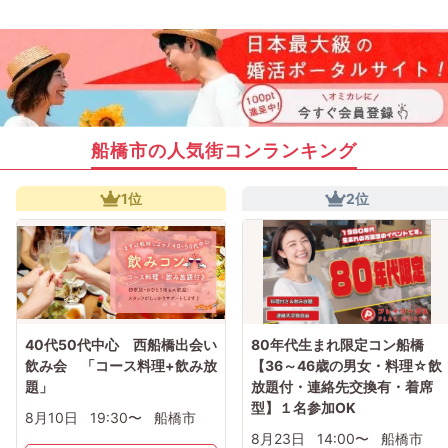
船橋市の人気街コンランキング
1位
2位
40代50代中心 西船橋出会い
80年代生まれ限定コン船橋
飲み会 「コース料理+飲み放
【36～46歳の男女・料理☆飲
題」
放題付・連絡先交換有・着席
型】１名参加OK
8月10日
19:30〜
船橋市
8月23日
14:00〜
船橋市