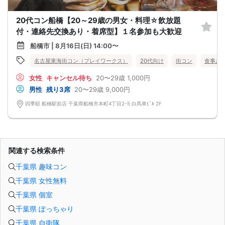
20代コン船橋【20～29歳の男女・料理☆飲放題
付・連絡先交換あり・着席型】１名参加も大歓迎
船橋市 | 8月16日(日) 14:00〜
名古屋東海街コン（プレイワークス）
20代向け
街コン
食事あ
女性
キャンセル待ち
20〜29歳
1,000円
男性
残り3席
20〜29歳
9,000円
四季邸 船橋駅前店 千葉県船橋市本町4丁目2-5 白馬車ﾋﾞﾙ 2F
関連する検索条件
千葉県 趣味コン
千葉県 女性無料
千葉県 個室
千葉県 ぽっちゃり
千葉県 自衛隊