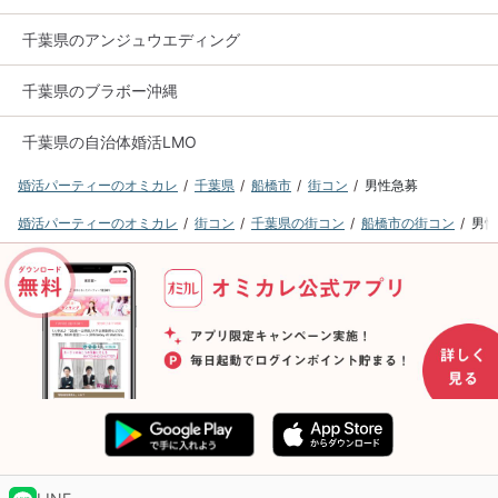
千葉県のアンジュウエディング
千葉県のブラボー沖縄
千葉県の自治体婚活LMO
婚活パーティーのオミカレ
千葉県
船橋市
街コン
男性急募
婚活パーティーのオミカレ
街コン
千葉県の街コン
船橋市の街コン
男性