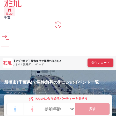
メインコンテンツへスキップ
千葉
【アプリ限定】
検索条件や履歴の保存も♪
ダウンロード
いますぐ無料ダウンロード
船橋市(千葉県)で男性急募の街コンのイベント一覧
あなたに合う婚活パーティーを探そう
探す