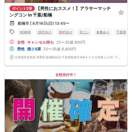
【男性におススメ！】アラサーマッチ
ポイント2倍
ングコン in 千葉/船橋
船橋市 | 8月16日(日) 13:45〜
KOIKOI
20代向け
30代向け
街コン
食事あり
千葉県
女性
キャンセル待ち
25〜35歳
800円
男性
残り5席
25〜35歳
8,800円
全席個室居酒屋 四季邸 船橋駅前店(千葉県船橋市本町4-2-5 白馬車ビル2F) 千葉県船橋市本町4-2-5 白馬車ビル2F
女性先行中！