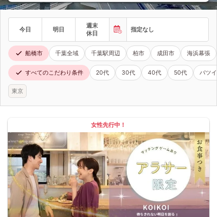
週末
今日
明日
指定なし
休日
船橋市
千葉全域
千葉駅周辺
柏市
成田市
海浜幕張
すべてのこだわり条件
20代
30代
40代
50代
バツイ
東京
女性先行中！