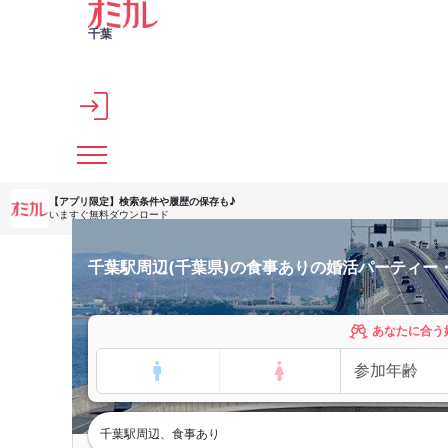
メインコンテンツへスキップ
千葉
【アプリ限定】
検索条件や履歴の保存も♪
いますぐ無料ダウンロード
千葉駅周辺(千葉県)の食事ありの婚活パーティー
あなたに合う
千葉駅周辺、食事あり