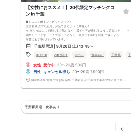
【女性におススメ！】20代限定マッチングコ
ン in 千葉
■おススメポイントピックアップ！
完全着席形式で全員とお話できるように席替え！
→ 立ちっぱなしで疲れる心配もなく、必ずペアが作れるように男女比を
調整しています。一人で浮くことなく、全員と平等にお話しできるよう、
席替えも丁寧に行っています。
会話を盛り上げるプロフィールシート！
千葉駅周辺 | 9月26日(土) 13:45〜
→ 趣味や好みからスムーズに会話がスタート！「何を話そう…」と悩むこ
となく、共通の話題で盛り上がれます。
KOIKOI
20代向け
街コン
食事あり
千葉県
千
自然なつながりをサポートするマッチングゲーム開催！
→ 恥ずかしがらずに気になる相手とつながれる！結果は本人だけにわか
女性
受付中
20〜29歳
500円
るように返却されるので安心です。
■最少催行人数
男性
キャンセル待ち
20〜29歳
7,900円
男女4対4
■中止判断タイミング
個室居酒屋 海鮮と焼き鳥 恋酔 千葉駅前店(千葉県千葉市中央区富士見2-4-15 第1東和ビル4F) 千葉県千葉市中央区富士見2-4-15 第1東和ビル4F
前日20時、または開催6時間前の時点で最少開催人数に満たない場合
■飲食
4品以上のコース料理＋アルコール含む飲み放題付き！
→ お酒が飲めない方にはソフトドリンクも豊富にご用意しています！
千葉駅周辺、食事あり