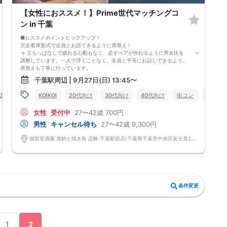
【女性におススメ！】Prime世代マッチングコ
ン in 千葉
■おススメポイントピックアップ！
完全着席形式で全員とお話できるように席替え！
→ 立ちっぱなしで疲れる心配もなく、必ずペアが作れるように男女比を
調整しています。一人で浮くことなく、全員と平等にお話しできるよう、
席替えも丁寧に行っています。
会話を盛り上げるプロフィールシート！
千葉駅周辺 | 9月27日(日) 13:45〜
→ 趣味や好みからスムーズに会話がスタート！「何を話そう…」と悩むこ
となく、共通の話題で盛り上がれます。
葉駅周辺
KOIKOI
20代向け
30代向け
40代向け
街コン
食事あ
自然なつながりをサポートするマッチングゲーム開催！
→ 恥ずかしがらずに気になる相手とつながれる！結果は本人だけにわか
女性
受付中
27〜42歳
700円
るように返却されるので安心です。
■最少催行人数
男性
キャンセル待ち
27〜42歳
9,300円
男女4対4
■中止判断タイミング
個室居酒屋 海鮮と焼き鳥 恋酔 千葉駅前店(千葉県千葉市中央区富士見2-4-15 第1東和ビル4F) 千葉県千葉市中央区富士見2-4-15 第1東和ビル4F
前日20時、または開催6時間前の時点で最少開催人数に満たない場合
■飲食
4品以上のコース料理＋アルコール含む飲み放題付き！
→ お酒が飲めない方にはソフトドリンクも豊富にご用意しています！
条件変更
1
2