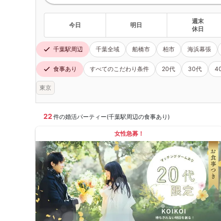
週末
今日
明日
休日
千葉駅周辺
千葉全域
船橋市
柏市
海浜幕張
食事あり
すべてのこだわり条件
20代
30代
4
東京
22
件の婚活パーティー(千葉駅周辺の食事あり)
女性急募！