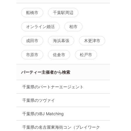
船橋市
千葉駅周辺
 男性ご予約
【無料個別相談会】結婚相談
【無料個別相談会
50代中心
所の仕組みと婚活の進め方を
所の仕組みと婚活
オンライン婚活
柏市
ー・街コ
ご案内
ご案内
い～
8月9日
13:00〜
船橋市
8月9日
13:00〜
成田市
海浜幕張
木更津市
成田市
詳細を見る
詳細を
市原市
佐倉市
松戸市
る
パーティー主催者から検索
千葉県のパートナーエージェント
千葉県のツヴァイ
千葉県のIBJ Matching
千葉県の名古屋東海街コン（プレイワーク