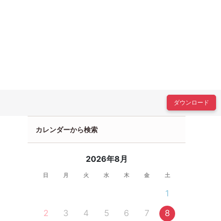
ダウンロード
カレンダーから検索
2026年8月
日
月
火
水
木
金
土
1
2
3
4
5
6
7
8