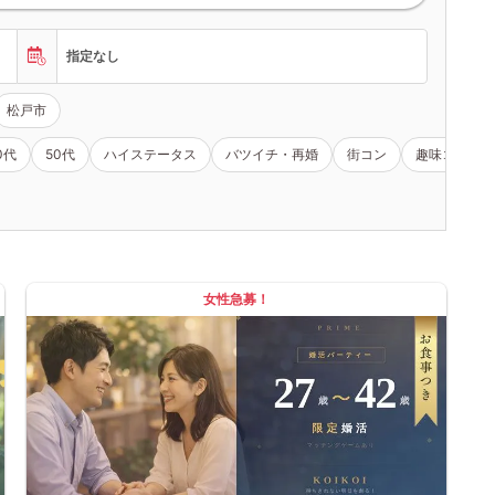
指定なし
松戸市
0代
50代
ハイステータス
バツイチ・再婚
街コン
趣味コン
女性急募！