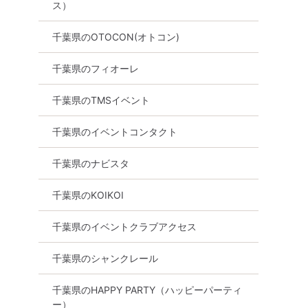
ス）
女性ご予約
12名規模！男女バランス良
【男性ご予約先行
千葉県のOTOCON(オトコン)
40代中心
好！＜ぽっちゃり女性＆ぽっ
代40代中心編】
ティー～真
ちゃり好き男性限定＞個室ス
ティー～真剣な出
千葉県のフィオーレ
タイル婚活パーティー～真剣
8月15日
14:30〜
な出会い～
千葉県のTMSイベント
千葉駅周辺
8月9日
12:30〜
千葉県のイベントコンタクト
千葉駅周辺
詳細を
る
千葉県のナビスタ
詳細を見る
千葉県のKOIKOI
千葉県のイベントクラブアクセス
千葉県のシャンクレール
千葉県のHAPPY PARTY（ハッピーパーティ
ー）