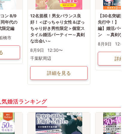
ン 8/9
12名規模！男女バランス良
【30名突破間近！
 【同年代の
好！＜ぽっちゃり女性＆ぽっ
先行中！】【40代
代限定編
ちゃり好き男性限定＞個室ス
編】婚活パーティ
タイル婚活パーティー～真剣
ン ～真剣な出会
船橋市
な出会い～
8月9日
12:30〜
8月9日
12:30〜
る
千葉駅周辺
詳細を見
詳細を見る
人気婚活ランキング