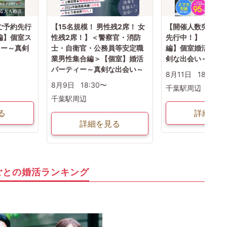
ご予約先行
【15名規模！ 男性残2席！ 女
【開催人数突破！ 
編】個室ス
性残2席！】＜警察官・消防
先行中！】【30代
ィー～真剣
士・自衛官・公務員等安定職
編】個室婚活パー
業男性集合編＞【個室】婚活
剣な出会い～
パーティー～真剣な出会い～
8月11日
18:30〜
8月9日
18:30〜
千葉駅周辺
千葉駅周辺
る
詳細を見
詳細を見る
ごとの婚活ランキング