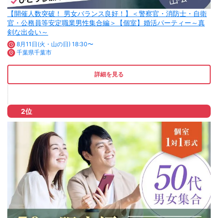
【開催人数突破！ 男女バランス良好！】＜警察官・消防士・自衛
官・公務員等安定職業男性集合編＞【個室】婚活パーティー～真
剣な出会い～
8月11日(火・山の日) 18:30〜
千葉県千葉市
詳細を見る
2位