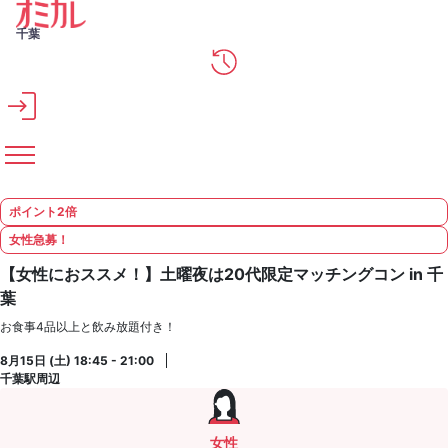
メインコンテンツへスキップ
千葉
ポイント2倍
女性急募！
【女性におススメ！】土曜夜は20代限定マッチングコン in 千
葉
お食事4品以上と飲み放題付き！
8月15日 (土) 18:45 - 21:00
千葉駅周辺
女性