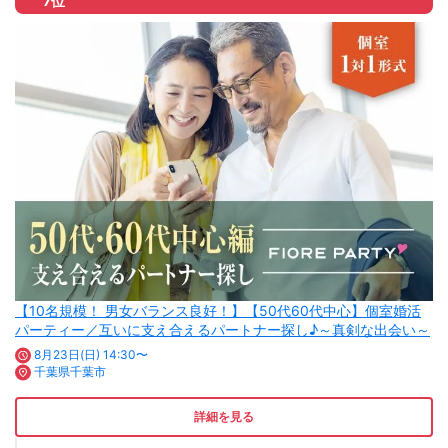
7位
【10名規模！ 男女バランス良好！】【50代60代中心】個室婚活
パーティー／互いに支え合えるパートナー探し♪～真剣な出会い～
8月23日(日) 14:30〜
千葉県千葉市
詳細を見る