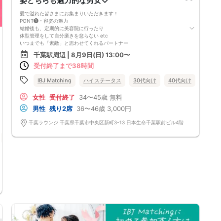
姿どちらも魅力的な男女♡
愛で溢れた皆さまにお集まりいただきます！
PONT❶：容姿の魅力
結婚後も、定期的に美容院に行ったり
体型管理をして自分磨きを怠らない etc
いつまでも「素敵」と思わせてくれるパートナー
PONT❷：人柄の魅力
千葉駅周辺 | 8月9日(日) 13:00〜
家族や友人も大事にしてくれたり
受付終了まで38時間
モノやお金も大切にしている etc
「 見た目も、内面も大切♡」
そんなお考えの方は必見です！
IBJ Matching
ハイステータス
30代向け
40代向け
個室
女性
受付終了
34〜45歳
無料
男性
残り2席
36〜46歳
3,000円
千葉ラウンジ 千葉県千葉市中央区新町3-13 日本生命千葉駅前ビル4階
千葉県
千葉駅周辺