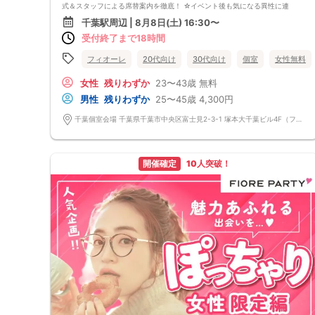
式＆スタッフによる席替案内を徹底！ ☆イベント後も気になる異性に連
絡先が送れる♪（※アフターアプローチ機能） スタッフが最初から最後ま
千葉駅周辺 | 8月8日(土) 16:30〜
で進行するので、フリータイムで放置されて人気の方と一度もお話できず
受付終了まで18時間
に気が付いたらイベント終了・・・ということは一切ありません！ 持ち
物について ・ご本人様確認書類（無い場合はキャンセル扱いとなりま
す） ・最新版Google Chromeか最新版Safariを使用可能なスマホ （こち
フィオーレ
20代向け
30代向け
個室
女性無料
らのパーティーはスマホを使用したパーティーになります。システムの関
係上、カードスタイルに切り替えて催行する場合がございます。） ・な
女性
残りわずか
23〜43歳
無料
るべくお釣銭がでないようご用意いただけますと幸いです。 ※集客状況に
男性
残りわずか
25〜45歳
4,300円
応じてサムネイル等が変更になる場合がございます。 参加年齢と参加条
件は変更されませんのでご安心ください。
千葉個室会場 千葉県千葉市中央区富士見2-3-1 塚本大千葉ビル4F（フィオーレ千葉店内）※守衛(受付)の方がいるエレベーターホールからお上がりください。
開催確定
10人突破！