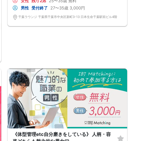
女性
残り2席
25〜35歳
無料
男性
受付終了
27〜35歳
3,000円
千葉ラウンジ 千葉県千葉市中央区新町3-13 日本生命千葉駅前ビル4階
千葉県
千葉駅周辺
《体型管理etc自分磨きをしている》 人柄・容