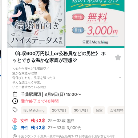
《年収600万円以上or公務員などの男性》 ホ
ッとできる温かな家庭が理想♡
＼心から安らげる場所♡／
温かな家庭が理想
背伸びしたり、見栄を張ったり
そんな恋はもう卒業。
いま一番求めているのは
不器用でもあたたかい
千葉駅周辺 | 8月9日(日) 15:00〜
嘘のない、真っ直ぐな「優しさ」
受付終了まで40時間
落ち込んでしまった日には
何も言わずにそばにいてくれる。
どんな時も味方でいられる
IBJ Matching
20代向け
30代向け
個室
女性無料
千葉
温かい恋をはじめませんか♡
女性
残り2席
25〜33歳
無料
男性
残り2席
27〜33歳
3,000円
千葉ラウンジ 千葉県千葉市中央区新町3-13 日本生命千葉駅前ビル4階