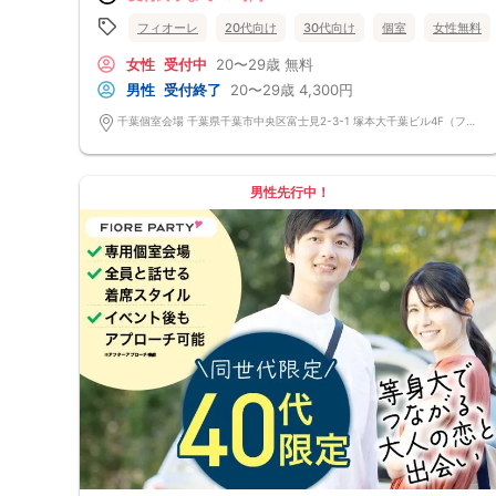
物について ・ご本人様確認書類（無い場合はキャンセル扱いとなりま
す） ・最新版Google Chromeか最新版Safariを使用可能なスマホ （こち
フィオーレ
20代向け
30代向け
個室
女性無料
らのパーティーはスマホを使用したパーティーになります。システムの関
係上、カードスタイルに切り替えて催行する場合がございます。） ・な
女性
受付中
20〜29歳
無料
るべくお釣銭がでないようご用意いただけますと幸いです。 ※集客状況に
男性
受付終了
20〜29歳
4,300円
応じてサムネイル等が変更になる場合がございます。 参加年齢と参加条
件は変更されませんのでご安心ください。
千葉個室会場 千葉県千葉市中央区富士見2-3-1 塚本大千葉ビル4F（フィオーレ千葉店内）※守衛(受付)の方がいるエレベーターホールからお上がりください。
男性先行中！