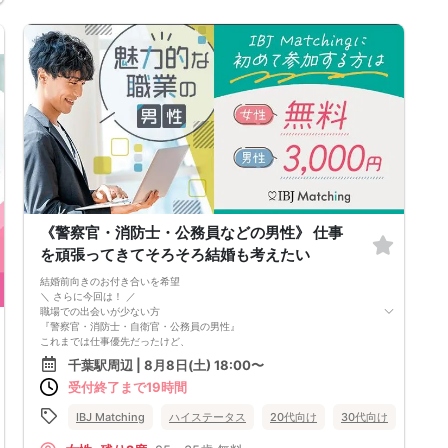
《警察官・消防士・公務員などの男性》 仕事
を頑張ってきてそろそろ結婚も考えたい
結婚前向きのお付き合いを希望
＼ さらに今回は！ ／
職場での出会いが少ない方
『警察官・消防士・自衛官・公務員の男性』
これまでは仕事優先だったけど、
これからは恋愛にも目を向けて、
千葉駅周辺 | 8月8日(土) 18:00〜
自分の幸せを育てていきたい！
受付終了まで19時間
来年の今ごろは結婚してるかも＆hellip＆＆？
そんな将来を見据えた出会いを千葉で♡
IBJ Matching
ハイステータス
20代向け
30代向け
個室