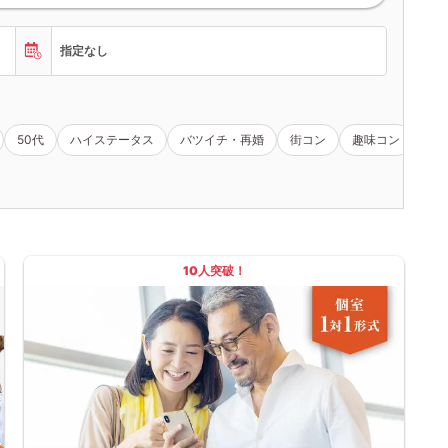
指定なし
50代
ハイステータス
バツイチ・再婚
街コン
趣味コン
女
10人突破！