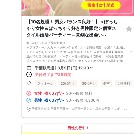
【10名規模！ 男女バランス良好！】＜ぽっち
ゃり女性＆ぽっちゃり好き男性限定＞個室ス
タイル婚活パーティー～真剣な出会い～
癒しのぽっちゃり系彼女☆彡
☆プロフィール入力～マッチングまで、スマホ完結で楽々参加♪ ☆全員に
チャンスがある1対1トーク ☆1人参加率は95％！1人参加大歓迎♪ ☆昨年
度約13万名の動員実績！パーティー専用個室会場で開催！ ☆完全着席形
式＆スタッフによる席替案内を徹底！ ☆イベント後も気になる異性に連
絡先が送れる♪（※アフターアプローチ機能） スタッフが最初から最後ま
千葉駅周辺 | 8月9日(日) 12:30〜
で進行するので、フリータイムで放置されて人気の方と一度もお話できず
受付終了まで38時間
に気が付いたらイベント終了・・・ということは一切ありません！ 持ち
物について ・ご本人様確認書類（無い場合はキャンセル扱いとなりま
す） ・最新版Google Chromeか最新版Safariを使用可能なスマホ （こち
フィオーレ
20代向け
30代向け
個室
女性無料
らのパーティーはスマホを使用したパーティーになります。システムの関
係上、カードスタイルに切り替えて催行する場合がございます。） ・な
女性
残りわずか
30〜49歳
無料
るべくお釣銭がでないようご用意いただけますと幸いです。 ※集客状況に
男性
残りわずか
30〜49歳
4,300円
応じてサムネイル等が変更になる場合がございます。 参加年齢と参加条
件は変更されませんのでご安心ください。
千葉個室会場 千葉県千葉市中央区富士見2-3-1 塚本大千葉ビル4F（フィオーレ千葉店内）※守衛(受付)の方がいるエレベーターホールからお上がりください。
男性先行中！