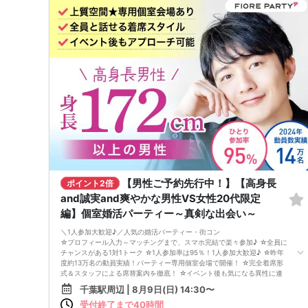
【男性ご予約先行中！】【高身長
ポイント2倍
and誠実and爽やかな男性VS女性20代限定
編】個室婚活パーティー～真剣な出会い～
＼1人参加大歓迎♪／人気の婚活パーティー・街コン
☆プロフィール入力～マッチングまで、スマホ完結で楽々参加♪ ☆全員に
チャンスがある1対1トーク ☆1人参加率は95％！1人参加大歓迎♪ ☆昨年
度約13万名の動員実績！パーティー専用個室会場で開催！ ☆完全着席形
式＆スタッフによる席替案内を徹底！ ☆イベント後も気になる異性に連
絡先が送れる♪（※アフターアプローチ機能） スタッフが最初から最後ま
千葉駅周辺 | 8月9日(日) 14:30〜
で進行するので、フリータイムで放置されて人気の方と一度もお話できず
受付終了まで40時間
に気が付いたらイベント終了・・・ということは一切ありません！ 持ち