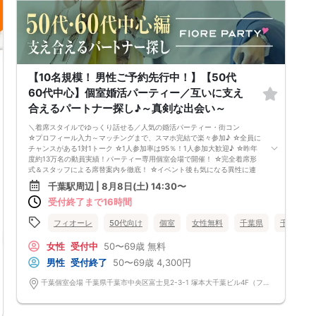
【10名規模！ 男性ご予約先行中！】【50代
60代中心】個室婚活パーティー／互いに支え
合えるパートナー探し♪～真剣な出会い～
＼着席スタイルでゆっくり話せる／人気の婚活パーティー・街コン
☆プロフィール入力～マッチングまで、スマホ完結で楽々参加♪ ☆全員に
チャンスがある1対1トーク ☆1人参加率は95％！1人参加大歓迎♪ ☆昨年
度約13万名の動員実績！パーティー専用個室会場で開催！ ☆完全着席形
式＆スタッフによる席替案内を徹底！ ☆イベント後も気になる異性に連
絡先が送れる♪（※アフターアプローチ機能） スタッフが最初から最後ま
千葉駅周辺 | 8月8日(土) 14:30〜
で進行するので、フリータイムで放置されて人気の方と一度もお話できず
受付終了まで16時間
に気が付いたらイベント終了・・・ということは一切ありません！ 持ち
物について ・ご本人様確認書類（無い場合はキャンセル扱いとなりま
す） ・最新版Google Chromeか最新版Safariを使用可能なスマホ （こち
フィオーレ
50代向け
個室
女性無料
千葉県
千葉駅周
らのパーティーはスマホを使用したパーティーになります。システムの関
千葉県
千葉駅周辺
係上、カードスタイルに切り替えて催行する場合がございます。） ・な
女性
受付中
50〜69歳
無料
るべくお釣銭がでないようご用意いただけますと幸いです。 ※集客状況に
男性
受付終了
50〜69歳
4,300円
応じてサムネイル等が変更になる場合がございます。 参加年齢と参加条
件は変更されませんのでご安心ください。
千葉個室会場 千葉県千葉市中央区富士見2-3-1 塚本大千葉ビル4F（フィオーレ千葉店内）※守衛(受付)の方がいるエレベーターホールからお上がりください。