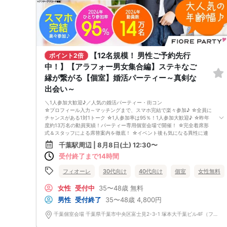
【12名規模！ 男性ご予約先行
ポイント2倍
中！】【アラフォー男女集合編】ステキなご
縁が繋がる【個室】婚活パーティー～真剣な
出会い～
＼1人参加大歓迎♪／人気の婚活パーティー・街コン
☆プロフィール入力～マッチングまで、スマホ完結で楽々参加♪ ☆全員に
チャンスがある1対1トーク ☆1人参加率は95％！1人参加大歓迎♪ ☆昨年
度約13万名の動員実績！パーティー専用個室会場で開催！ ☆完全着席形
式＆スタッフによる席替案内を徹底！ ☆イベント後も気になる異性に連
絡先が送れる♪（※アフターアプローチ機能） スタッフが最初から最後ま
千葉駅周辺 | 8月8日(土) 12:30〜
で進行するので、フリータイムで放置されて人気の方と一度もお話できず
受付終了まで14時間
に気が付いたらイベント終了・・・ということは一切ありません！ 持ち
物について ・ご本人様確認書類（無い場合はキャンセル扱いとなりま
す） ・最新版Google Chromeか最新版Safariを使用可能なスマホ （こち
フィオーレ
30代向け
40代向け
個室
女性無料
らのパーティーはスマホを使用したパーティーになります。システムの関
係上、カードスタイルに切り替えて催行する場合がございます。） ・な
女性
受付中
35〜48歳
無料
るべくお釣銭がでないようご用意いただけますと幸いです。 ※集客状況に
男性
受付終了
35〜48歳
4,800円
応じてサムネイル等が変更になる場合がございます。 参加年齢と参加条
件は変更されませんのでご安心ください。
千葉個室会場 千葉県千葉市中央区富士見2-3-1 塚本大千葉ビル4F（フィオーレ千葉店内）※守衛(受付)の方がいるエレベーターホールからお上がりください。