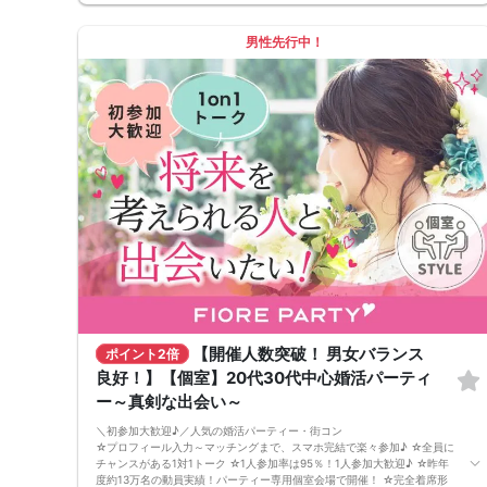
男性先行中！
【開催人数突破！ 男女バランス
ポイント2倍
良好！】【個室】20代30代中心婚活パーティ
ー～真剣な出会い～
＼初参加大歓迎♪／人気の婚活パーティー・街コン
☆プロフィール入力～マッチングまで、スマホ完結で楽々参加♪ ☆全員に
チャンスがある1対1トーク ☆1人参加率は95％！1人参加大歓迎♪ ☆昨年
度約13万名の動員実績！パーティー専用個室会場で開催！ ☆完全着席形