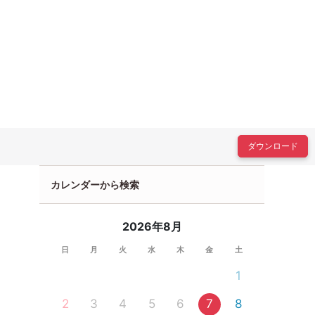
ダウンロード
カレンダーから検索
2026年8月
日
月
火
水
木
金
土
1
2
3
4
5
6
7
8