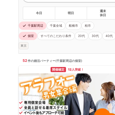
週末
今日
明日
休日
千葉駅周辺
千葉全域
船橋市
柏市
個室
すべてのこだわり条件
20代
30代
40代
東京
52
件の婚活パーティー(千葉駅周辺の個室)
開催確定
12人突破！