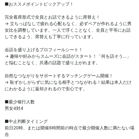
■おススメポイントピックアップ！
完全着席形式で全員とお話できるように席替え！
→ 立ちっぱなしで疲れる心配もなく、必ずペアが作れるように男
女比を調整しています。一人で浮くことなく、全員と平等にお話
しできるよう、席替えも丁寧に行っています。
会話を盛り上げるプロフィールシート！
→ 趣味や好みからスムーズに会話がスタート！「何を話そう…」
と悩むことなく、共通の話題で盛り上がれます。
自然なつながりをサポートするマッチングゲーム開催！
→ 恥ずかしがらずに気になる相手とつながれる！結果は本人だけ
にわかるように返却されるので安心です。
■最少催行人数
男女4対4
■中止判断タイミング
前日20時、または開催6時間前の時点で最少開催人数に満たない場
合