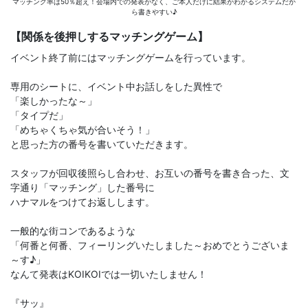
マッチング率は50％超え！会場内での発表がなく、ご本人だけに結果がわかるシステムだか
ら書きやすい♪
【関係を後押しするマッチングゲーム】
イベント終了前にはマッチングゲームを行っています。
専用のシートに、イベント中お話しをした異性で
「楽しかったな～」
「タイプだ」
「めちゃくちゃ気が合いそう！」
と思った方の番号を書いていただきます。
スタッフが回収後照らし合わせ、お互いの番号を書き合った、文
字通り「マッチング」した番号に
ハナマルをつけてお返しします。
一般的な街コンであるような
「何番と何番、フィーリングいたしました～おめでとうございま
～す♪」
なんて発表はKOIKOIでは一切いたしません！
『サッ』