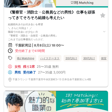
《警察官・消防士・公務員などの男性》 仕事を頑張
ってきてそろそろ結婚も考えたい
結婚前向きのお付き合いを希望
＼ さらに今回は！ ／
職場での出会いが少ない方
『警察官・消防士・自衛官・公務員の男性』
これまでは仕事優先だったけど、
これからは恋愛にも目を向けて、
千葉駅周辺 | 8月8日(土) 18:00〜
自分の幸せを育てていきたい！
受付終了まで41時間
来年の今ごろは結婚してるかも…？
そんな将来を見据えた出会いを千葉で♡
IBJ Matching
ハイステータス
20代向け
30代向け
個室
女性
残り2席
25〜35歳
無料
男性
受付終了
27〜35歳
3,000円
千葉ラウンジ 千葉県千葉市中央区新町3-13 日本生命千葉駅前ビル4階