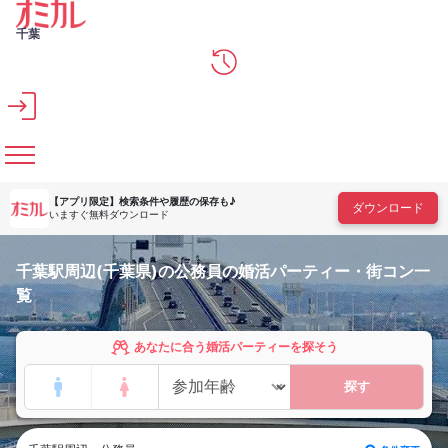
メインコンテンツへスキップ
千葉
【アプリ限定】
検索条件や履歴の保存も♪
ダウンロード
いますぐ無料ダウンロード
千葉駅周辺(千葉県)の公務員の婚活パーティー・街コン一
覧
あなたに合う婚活パーティーを探そう
探す