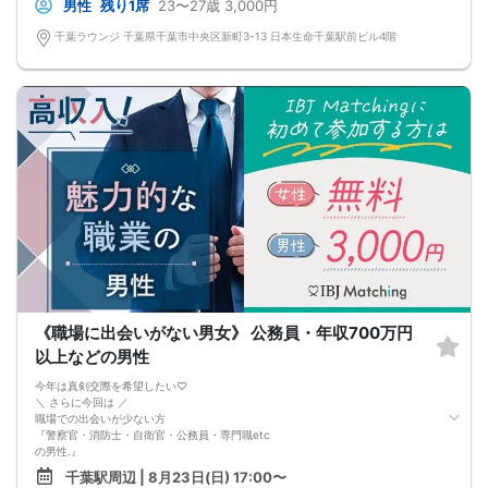
男性
残り1席
23〜27歳
3,000円
千葉ラウンジ 千葉県千葉市中央区新町3-13 日本生命千葉駅前ビル4階
《職場に出会いがない男女》 公務員・年収700万円
以上などの男性
今年は真剣交際を希望したい♡
＼ さらに今回は ／
職場での出会いが少ない方
『警察官・消防士・自衛官・公務員・専門職etc
の男性.』
今は仕事を頑張りたいし、
千葉駅周辺 | 8月23日(日) 17:00〜
出会いも少ないから、