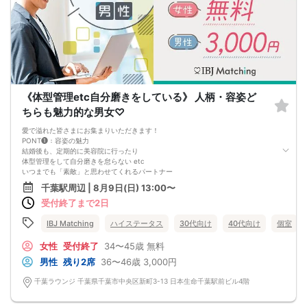
《体型管理etc自分磨きをしている》 人柄・容姿ど
ちらも魅力的な男女♡
愛で溢れた皆さまにお集まりいただきます！
PONT❶：容姿の魅力
結婚後も、定期的に美容院に行ったり
体型管理をして自分磨きを怠らない etc
いつまでも「素敵」と思わせてくれるパートナー
PONT❷：人柄の魅力
千葉駅周辺 | 8月9日(日) 13:00〜
家族や友人も大事にしてくれたり
受付終了まで2日
モノやお金も大切にしている etc
「 見た目も、内面も大切♡」
そんなお考えの方は必見です！
IBJ Matching
ハイステータス
30代向け
40代向け
個室
女性
受付終了
34〜45歳
無料
男性
残り2席
36〜46歳
3,000円
千葉ラウンジ 千葉県千葉市中央区新町3-13 日本生命千葉駅前ビル4階