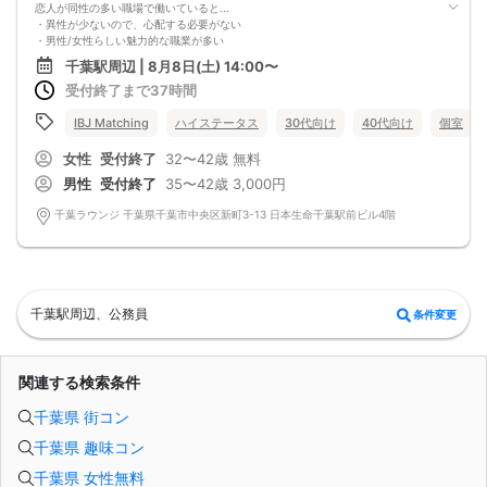
恋人が同性の多い職場で働いていると...
・異性が少ないので、心配する必要がない
・男性/女性らしい魅力的な職業が多い
さらに…
千葉駅周辺 | 8月8日(土) 14:00〜
千葉県在住・勤務の方限定
受付終了まで37時間
お仕事終わりに会って、
夜ごはんを一緒に食べたり、お酒を嗜んだり
お仕事も頑張れますよね♪
IBJ Matching
ハイステータス
30代向け
40代向け
個室
そんな夢のような婚活をしてみませんか？
女性
受付終了
32〜42歳
無料
男性
受付終了
35〜42歳
3,000円
千葉ラウンジ 千葉県千葉市中央区新町3-13 日本生命千葉駅前ビル4階
千葉駅周辺、公務員
条件変更
関連する検索条件
千葉県 街コン
千葉県 趣味コン
千葉県 女性無料