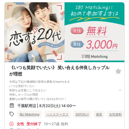
《いつも笑顔でいたい》 笑い合える仲良しカップル
が理想
今回は下記の価値観の皆様を募集＆hearts＆＆
いつも笑顔でいたい
気持ちは言葉にして伝えたい
仲良しカップルが理想
素敵なお相手の隣が空いているのは今だけ！
ここから新しい恋を始めませんか？
千葉駅周辺 | 8月22日(土) 14:00〜
IBJ Matching
ハイステータス
20代向け
個室
女性無料
女性
受付終了
19〜27歳
無料