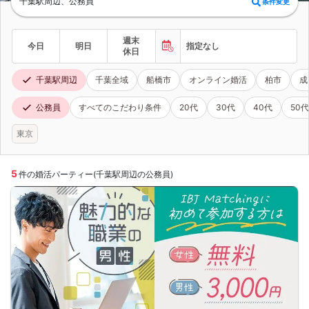
千葉駅周辺、公務員
条件変更
週末
今日
明日
指定なし
休日
千葉駅周辺
千葉全域
船橋市
オンライン婚活
柏市
成
公務員
すべてのこだわり条件
20代
30代
40代
50代
東京
5
件の婚活パーティー(千葉駅周辺の公務員)