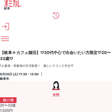
メインコンテンツへスキップ
岐阜
【岐阜☆カフェ婚活】♡20代中心で出会いたい方限定♡20〜
32歳♡
1人参加・初参加の方大歓迎！ 嬉しいドリンク付き♡
8月29日 (土) 11:30 - 13:00
岐阜市
女性
残り1席
20〜32歳
1,500円