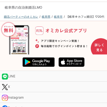
岐阜県の自治体婚活LMO
婚活パーティーのオミカレ
岐阜県
岐阜市
【岐阜☆カフェ婚活】♡20代中
LINE
X
Instagram