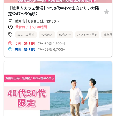
【岐阜☆カフェ婚活】♡50代中心で出会いたい方限
定♡47〜59歳♡
岐阜市 | 8月8日(土) 13:30〜
受付終了まで38時間
はなしま専科
40代向け
50代向け
バツイチ・再婚
岐阜県
女性
残り1席
47〜59歳
1,800円
男性
残り1席
47〜59歳
6,700円