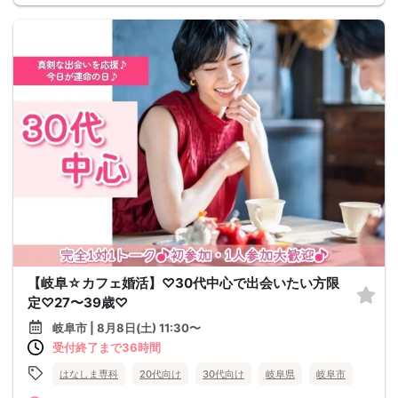
【岐阜☆カフェ婚活】♡30代中心で出会いたい方限
定♡27〜39歳♡
岐阜市 | 8月8日(土) 11:30〜
受付終了まで36時間
はなしま専科
20代向け
30代向け
岐阜県
岐阜市