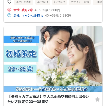
はなしま専科
40代向け
50代向け
バツイチ・再婚
三重県
女性
残り2席
40〜59歳
1,800円
男性
キャンセル待ち
40〜59歳
6,980円
【長岡☆カフェ婚活】♡人気企画♡初婚同士出会い
たい方限定♡23〜38歳♡