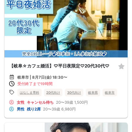
【岐阜☆カフェ婚活】♡平日夜限定♡20代30代♡
岐阜市 | 8月7日(金) 18:30〜
受付終了まで19時間
はなしま専科
20代向け
30代向け
岐阜県
岐阜市
女性
キャンセル待ち
20〜39歳
1,500円
男性
残り2席
20〜39歳
6,980円