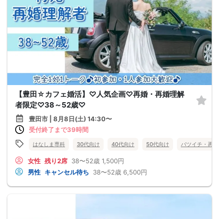
【豊田☆カフェ婚活】♡人気企画♡再婚・再婚理解
者限定♡38～52歳♡
豊田市 | 8月8日(土) 14:30〜
受付終了まで39時間
はなしま専科
30代向け
40代向け
50代向け
バツイチ・再婚
女性
残り2席
38〜52歳
1,500円
男性
キャンセル待ち
38〜52歳
6,500円