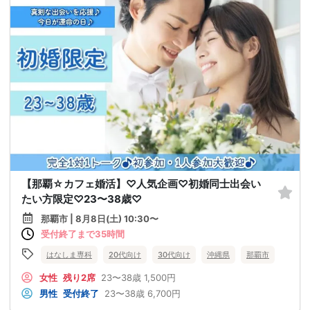
【那覇☆カフェ婚活】♡人気企画♡初婚同士出会い
たい方限定♡23〜38歳♡
那覇市 | 8月8日(土) 10:30〜
受付終了まで35時間
はなしま専科
20代向け
30代向け
沖縄県
那覇市
女性
残り2席
23〜38歳
1,500円
男性
受付終了
23〜38歳
6,700円