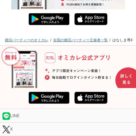
婚活パーティーのオミカレ
全国の婚活パーティー主催者一覧
はなしま専科
LINE
X