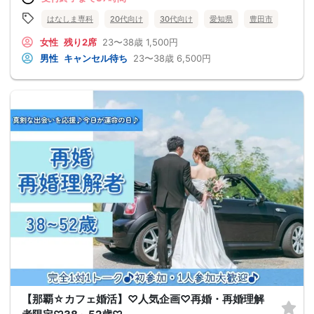
はなしま専科
20代向け
30代向け
愛知県
豊田市
女性
残り2席
23〜38歳
1,500円
男性
キャンセル待ち
23〜38歳
6,500円
【那覇☆カフェ婚活】♡人気企画♡再婚・再婚理解