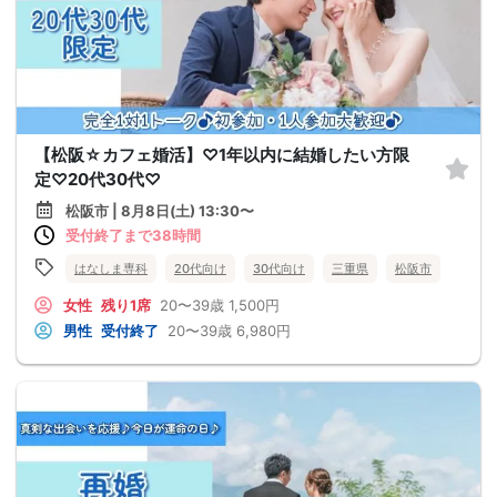
【松阪☆カフェ婚活】♡1年以内に結婚したい方限
定♡20代30代♡
松阪市 | 8月8日(土) 13:30〜
受付終了まで38時間
はなしま専科
20代向け
30代向け
三重県
松阪市
女性
残り1席
20〜39歳
1,500円
男性
受付終了
20〜39歳
6,980円