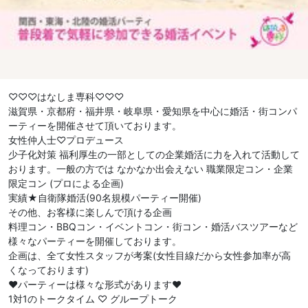
♡♡♡はなしま専科♡♡♡
滋賀県・京都府・福井県・岐阜県・愛知県を中心に婚活・街コンパ
ーティーを開催させて頂いております。
女性仲人士♡プロデュース
少子化対策 福利厚生の一部としての企業婚活に力を入れて活動して
おります。一般の方では なかなか出会えない 職業限定コン・企業
限定コン (プロによる企画)
実績★自衛隊婚活(90名規模パーティー開催)
その他、お客様に楽しんで頂ける企画
料理コン・BBQコン・イベントコン・街コン・婚活バスツアーなど
様々なパーティーを開催しております。
企画は、全て女性スタッフが考案(女性目線だから女性参加率が高
くなっております)
❤︎パーティーは様々な形式があります❤︎
1対1のトークタイム ♡ グループトーク