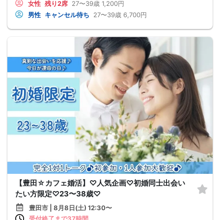
女性
残り2席
27〜39歳
1,200円
男性
キャンセル待ち
27〜39歳
6,700円
【豊田☆カフェ婚活】♡人気企画♡初婚同士出会い
たい方限定♡23〜38歳♡
豊田市 | 8月8日(土) 12:30〜
受付終了まで37時間