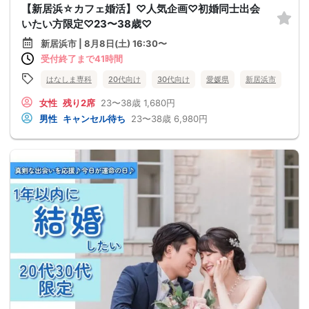
【新居浜☆カフェ婚活】♡人気企画♡初婚同士出会
いたい方限定♡23〜38歳♡
新居浜市 | 8月8日(土) 16:30〜
受付終了まで41時間
はなしま専科
20代向け
30代向け
愛媛県
新居浜市
女性
残り2席
23〜38歳
1,680円
男性
キャンセル待ち
23〜38歳
6,980円