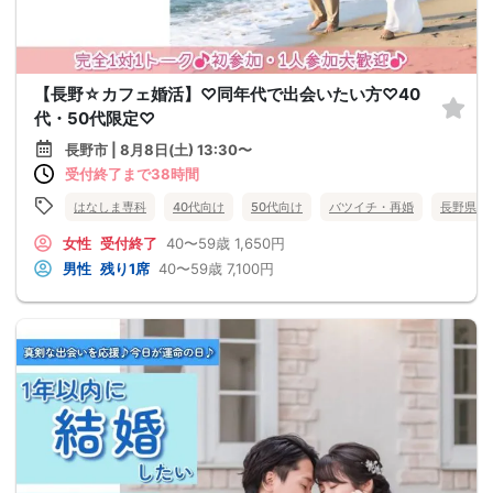
【長野☆カフェ婚活】♡同年代で出会いたい方♡40
代・50代限定♡
長野市 | 8月8日(土) 13:30〜
受付終了まで38時間
はなしま専科
40代向け
50代向け
バツイチ・再婚
長野県
女性
受付終了
40〜59歳
1,650円
男性
残り1席
40〜59歳
7,100円