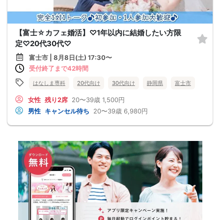
【富士☆カフェ婚活】♡1年以内に結婚したい方限
定♡20代30代♡
富士市 | 8月8日(土) 17:30〜
受付終了まで42時間
はなしま専科
20代向け
30代向け
静岡県
富士市
女性
残り2席
20〜39歳
1,500円
男性
キャンセル待ち
20〜39歳
6,980円