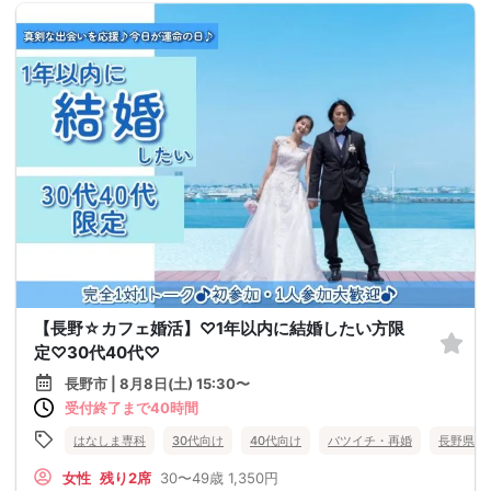
【長野☆カフェ婚活】♡1年以内に結婚したい方限
定♡30代40代♡
長野市 | 8月8日(土) 15:30〜
受付終了まで40時間
はなしま専科
30代向け
40代向け
バツイチ・再婚
長野県
女性
残り2席
30〜49歳
1,350円