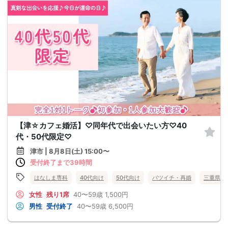
【津☆カフェ婚活】♡同年代で出会いたい方♡40
代・50代限定♡
津市 | 8月8日(土) 15:00〜
受付終了まで39時間
はなしま専科
40代向け
50代向け
バツイチ・再婚
三重県
女性
残り1席
40〜59歳
1,500円
男性
受付終了
40〜59歳
6,500円