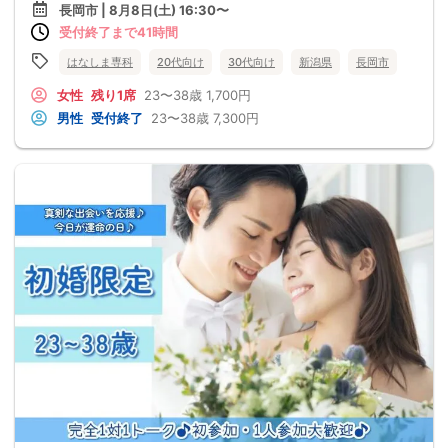
長岡市 | 8月8日(土) 16:30〜
受付終了まで41時間
はなしま専科
20代向け
30代向け
新潟県
長岡市
女性
残り1席
23〜38歳
1,700円
男性
受付終了
23〜38歳
7,300円