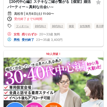
【20代中心編】ステキなご縁が繋がる【個室】婚活
パーティー～真剣な出会い～
高松市 | 8月8日(土) 11:00〜
受付終了まで12時間
フィオーレ
20代向け
30代向け
個室
女性無料
香川県
女性
残りわずか
20〜33歳
無料
男性
受付終了
23〜35歳
3,400円
10人突破！