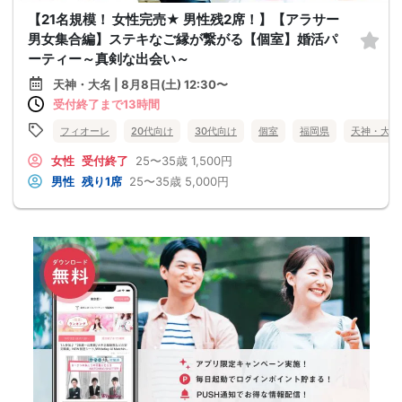
【21名規模！ 女性完売★ 男性残2席！】【アラサー
男女集合編】ステキなご縁が繋がる【個室】婚活パ
ーティー～真剣な出会い～
天神・大名 | 8月8日(土) 12:30〜
受付終了まで13時間
フィオーレ
20代向け
30代向け
個室
福岡県
天神・大名
女性
受付終了
25〜35歳
1,500円
男性
残り1席
25〜35歳
5,000円