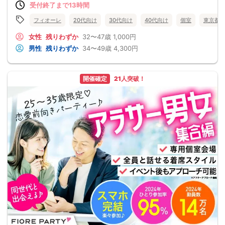
受付終了まで13時間
フィオーレ
20代向け
30代向け
40代向け
個室
東京都
女性
残りわずか
32〜47歳
1,000円
男性
残りわずか
34〜49歳
4,300円
開催確定
21人突破！