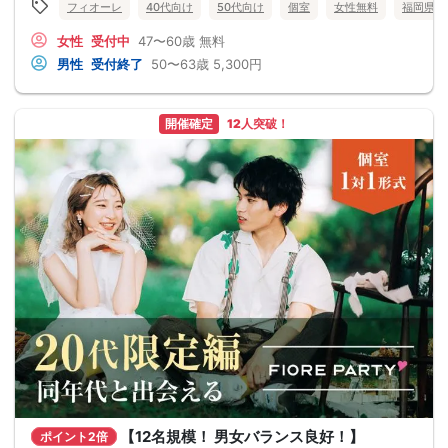
フィオーレ
40代向け
50代向け
個室
女性無料
福岡県
女性
受付中
47〜60歳
無料
男性
受付終了
50〜63歳
5,300円
開催確定
12人突破！
【12名規模！ 男女バランス良好！】
ポイント2倍