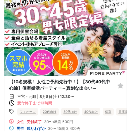
【10名規模！ 女性ご予約先行中！】【30代40代中
心編】個室婚活パーティー～真剣な出会い～
三宮・元町 | 8月8日(土) 12:30〜
受付終了まで13時間
フィオーレ
20代向け
30代向け
40代向け
個室
兵庫県
女性
受付終了
30〜45歳
500円
男性
残りわずか
30〜45歳
3,400円