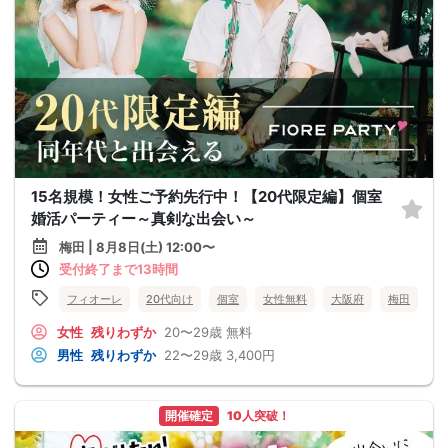
15名規模！女性ご予約先行中！【20代限定編】個室
婚活パーティー～真剣な出会い～
梅田 | 8月8日(土) 12:00〜
受付終了まで13時間
フィオーレ
20代向け
個室
女性無料
大阪府
梅田
女性
残りわずか
20〜29歳
無料
男性
残りわずか
22〜29歳
3,400円
開催確定
10人突破！