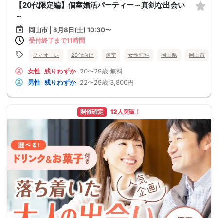
【20代限定編】個室婚活パーティー～真剣な出会い
～
岡山市 | 8月8日(土) 10:30〜
受付終了まで11時間
フィオーレ
20代向け
個室
女性無料
岡山県
岡山市
女性
残りわずか
20〜29歳
無料
男性
残りわずか
22〜29歳
3,800円
開催確定
12人突破！