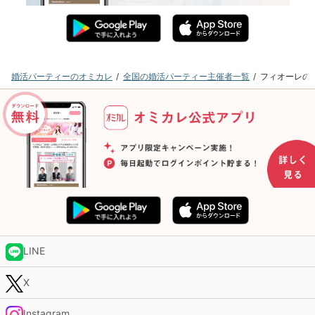
婚活パーティーのオミカレ
全国の婚活パーティー主催者一覧
フィオーレの
LINE
X
Instagram