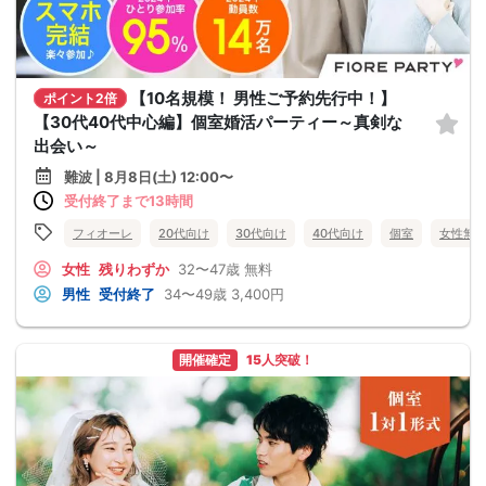
【10名規模！ 男性ご予約先行中！】
ポイント2倍
【30代40代中心編】個室婚活パーティー～真剣な
出会い～
難波 | 8月8日(土) 12:00〜
受付終了まで13時間
フィオーレ
20代向け
30代向け
40代向け
個室
女性無
女性
残りわずか
32〜47歳
無料
男性
受付終了
34〜49歳
3,400円
開催確定
15人突破！