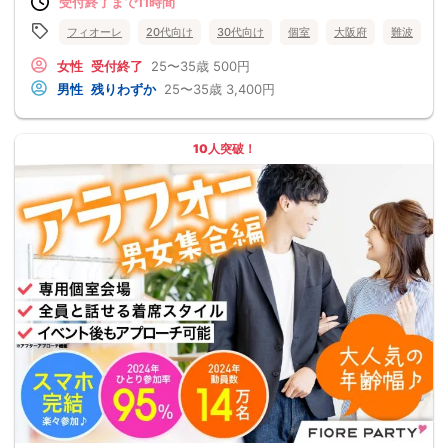
受付終了まで11時間
フィオーレ
20代向け
30代向け
個室
大阪府
難波
女性
受付終了
25〜35歳
500円
男性
残りわずか
25〜35歳
3,400円
10人突破！