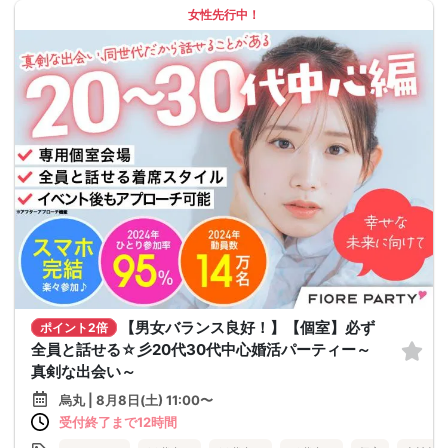
女性先行中！
【男女バランス良好！】【個室】必ず
ポイント2倍
全員と話せる☆彡20代30代中心婚活パーティー～
真剣な出会い～
烏丸 | 8月8日(土) 11:00〜
受付終了まで12時間