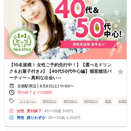
【10名規模！ 女性ご予約先行中！】【選べるドリン
ク＆お菓子付き♪】【40代50代中心編】個室婚活パ
ーティー～真剣な出会い～
京都駅周辺 | 8月8日(土) 11:00〜
受付終了まで12時間
フィオーレ
30代向け
40代向け
50代向け
個室
京都府
女性
受付終了
45〜59歳
500円
男性
残りわずか
45〜59歳
4,000円