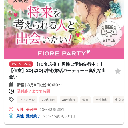
【10名規模！ 男性ご予約先行中！】
ポイント2倍
【個室】20代30代中心婚活パーティー～真剣な出
会い～
新宿 | 8月8日(土) 10:30〜
受付終了まで11時間
フィオーレ
20代向け
30代向け
個室
女性無料
東京都
女性
受付中
23〜43歳
無料
男性
受付終了
25〜45歳
4,300円