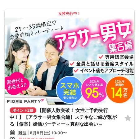
女性先行中！
【開催人数突破！ 女性ご予約先行
ポイント2倍
中！】【アラサー男女集合編】ステキなご縁が繋が
る【個室】婚活パーティー～真剣な出会い～
難波 | 8月8日(土) 10:00〜