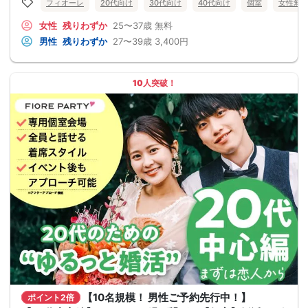
フィオーレ
20代向け
30代向け
40代向け
個室
女性無
女性
残りわずか
25〜37歳
無料
男性
残りわずか
27〜39歳
3,400円
10人突破！
【10名規模！ 男性ご予約先行中！】
ポイント2倍