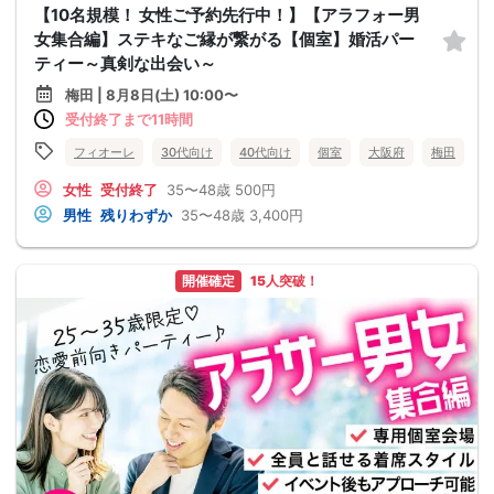
【10名規模！ 女性ご予約先行中！】【アラフォー男
女集合編】ステキなご縁が繋がる【個室】婚活パー
ティー～真剣な出会い～
梅田 | 8月8日(土) 10:00〜
受付終了まで11時間
フィオーレ
30代向け
40代向け
個室
大阪府
梅田
女性
受付終了
35〜48歳
500円
男性
残りわずか
35〜48歳
3,400円
開催確定
15人突破！