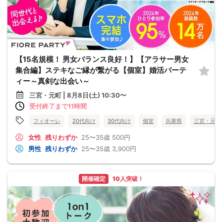
【15名規模！ 男女バランス良好！】【アラサー男女
集合編】ステキなご縁が繋がる【個室】婚活パーテ
ィー～真剣な出会い～
三宮・元町 | 8月8日(土) 10:30〜
受付終了まで11時間
フィオーレ
20代向け
30代向け
個室
兵庫県
三宮・元町
女性
残りわずか
25〜35歳
500円
男性
残りわずか
25〜35歳
3,900円
開催確定
10人突破！