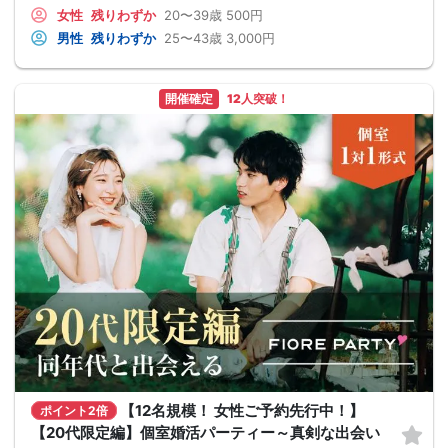
女性
残りわずか
20〜39歳
500円
男性
残りわずか
25〜43歳
3,000円
開催確定
12人突破！
【12名規模！ 女性ご予約先行中！】
ポイント2倍
【20代限定編】個室婚活パーティー～真剣な出会い