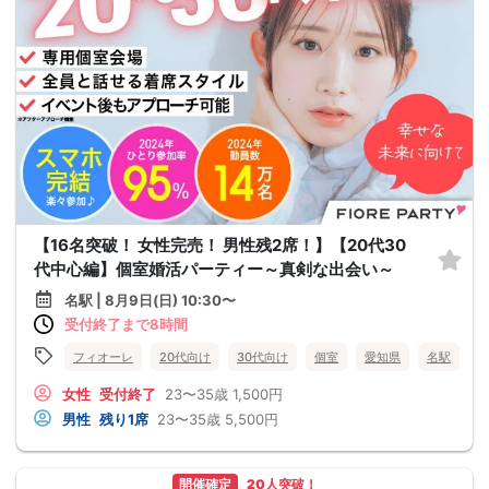
【16名突破！ 女性完売！ 男性残2席！】【20代30
代中心編】個室婚活パーティー～真剣な出会い～
名駅 | 8月9日(日) 10:30〜
受付終了まで8時間
フィオーレ
20代向け
30代向け
個室
愛知県
名駅
女性
受付終了
23〜35歳
1,500円
男性
残り1席
23〜35歳
5,500円
開催確定
20人突破！