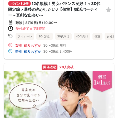
12名規模！男女バランス良好！＜30代
ポイント2倍
限定編＞最後の恋がしたい♪【個室】婚活パーティ
ー～真剣な出会い～
難波 | 8月9日(日) 10:00〜
受付終了まで8時間
フィオーレ
20代向け
30代向け
40代向け
個室
女性無
女性
残りわずか
30〜39歳
無料
男性
残りわずか
30〜39歳
3,400円
開催確定
20人突破！