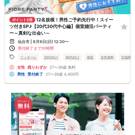
12名規模！男性ご予約先行中！スイー
ポイント2倍
ツ付きSP♪【20代30代中心編】個室婚活パーティ
ー～真剣な出会い～
仙台市 | 8月9日(日) 12:30〜
受付終了まで10時間
フィオーレ
20代向け
30代向け
個室
女性無料
宮城県
女性
残りわずか
27〜39歳
無料
男性
受付終了
27〜39歳
4,400円