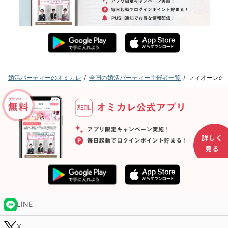
婚活パーティーのオミカレ
全国の婚活パーティー主催者一覧
フィオーレの
LINE
X