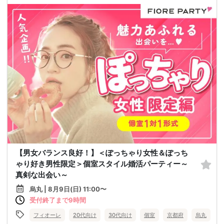
【男女バランス良好！】＜ぽっちゃり女性＆ぽっち
ゃり好き男性限定＞個室スタイル婚活パーティー～
真剣な出会い～
烏丸 | 8月9日(日) 11:00〜
受付終了まで9時間
フィオーレ
20代向け
30代向け
個室
京都府
烏丸