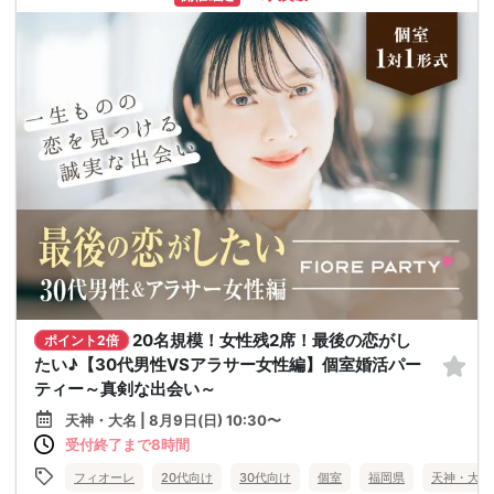
20名規模！女性残2席！最後の恋がし
ポイント2倍
たい♪【30代男性VSアラサー女性編】個室婚活パー
ティー～真剣な出会い～
天神・大名 | 8月9日(日) 10:30〜
受付終了まで8時間
フィオーレ
20代向け
30代向け
個室
福岡県
天神・大名