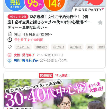
12名規模！女性ご予約先行中！【個
ポイント2倍
室】必ず全員と話せる☆彡20代30代中心婚活パー
ティー～真剣な出会い～
梅田 | 8月9日(日) 12:00〜
受付終了まで10時間
フィオーレ
20代向け
30代向け
40代向け
個室
大阪府
女性
受付終了
25〜37歳
1,000円
男性
残りわずか
27〜39歳
3,400円
開催確定
12人突破！