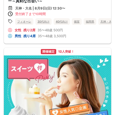
ー～真剣な出会い～
天神・大名 | 8月9日(日) 12:30〜
受付終了まで10時間
フィオーレ
30代向け
40代向け
個室
福岡県
天神・大名
女性
残り2席
35〜48歳
500円
男性
残り4席
35〜48歳
3,500円
開催確定
12人突破！