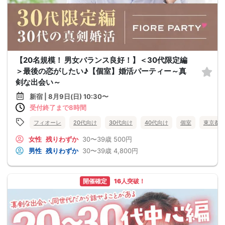
【20名規模！ 男女バランス良好！】＜30代限定編
＞最後の恋がしたい♪【個室】婚活パーティー～真
剣な出会い～
新宿 | 8月9日(日) 10:30〜
受付終了まで8時間
フィオーレ
20代向け
30代向け
40代向け
個室
東京都
女性
残りわずか
30〜39歳
500円
男性
残りわずか
30〜39歳
4,800円
開催確定
16人突破！