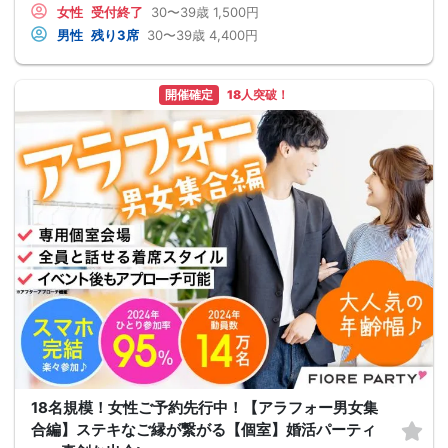
女性
受付終了
30〜39歳
1,500円
男性
残り3席
30〜39歳
4,400円
開催確定
18人突破！
18名規模！女性ご予約先行中！【アラフォー男女集
合編】ステキなご縁が繋がる【個室】婚活パーティ