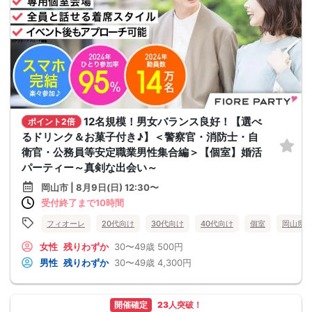
12名規模！男女バランス良好！【選べ
ポイント2倍
るドリンク＆お菓子付き♪】＜警察官・消防士・自
衛官・公務員等安定職業男性集合編＞【個室】婚活
パーティー～真剣な出会い～
岡山市 | 8月9日(日) 12:30〜
受付終了まで10時間
フィオーレ
20代向け
30代向け
40代向け
個室
岡山県
女性
残りわずか
30〜49歳
500円
男性
残りわずか
30〜49歳
4,300円
開催確定
23人突破！