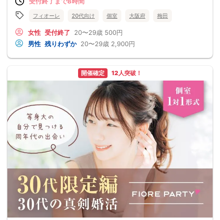
受付終了まで8時間
フィオーレ
20代向け
個室
大阪府
梅田
女性
受付終了
20〜29歳
500円
男性
残りわずか
20〜29歳
2,900円
開催確定
12人突破！