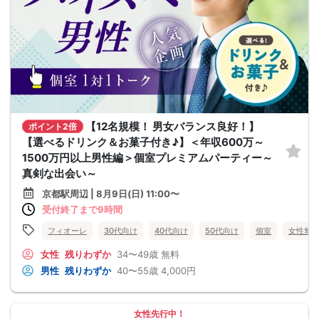
【12名規模！ 男女バランス良好！】
ポイント2倍
【選べるドリンク＆お菓子付き♪】＜年収600万～
1500万円以上男性編＞個室プレミアムパーティー～
真剣な出会い～
京都駅周辺 | 8月9日(日) 11:00〜
受付終了まで9時間
フィオーレ
30代向け
40代向け
50代向け
個室
女性無
女性
残りわずか
34〜49歳
無料
男性
残りわずか
40〜55歳
4,000円
女性先行中！