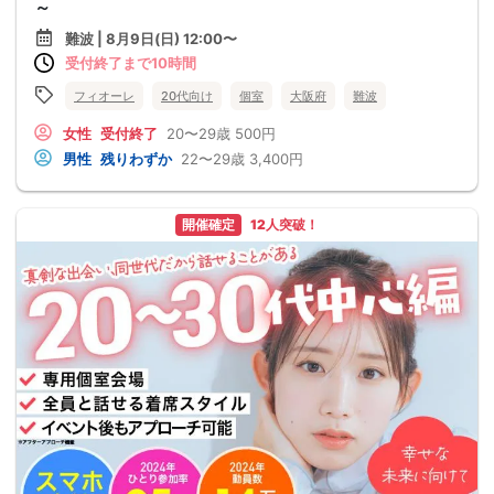
～
難波 | 8月9日(日) 12:00〜
受付終了まで10時間
フィオーレ
20代向け
個室
大阪府
難波
女性
受付終了
20〜29歳
500円
男性
残りわずか
22〜29歳
3,400円
開催確定
12人突破！