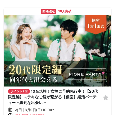
開催確定
10人突破！
10名規模！女性ご予約先行中！【20代
ポイント2倍
限定編】ステキなご縁が繋がる【個室】婚活パーテ
ィー～真剣な出会い～
梅田 | 8月9日(日) 10:00〜