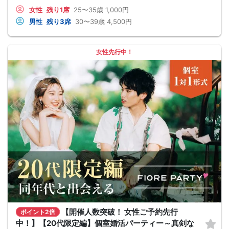
女性
残り1席
25〜35歳
1,000円
男性
残り3席
30〜39歳
4,500円
女性先行中！
【開催人数突破！ 女性ご予約先行
ポイント2倍
中！】【20代限定編】個室婚活パーティー～真剣な