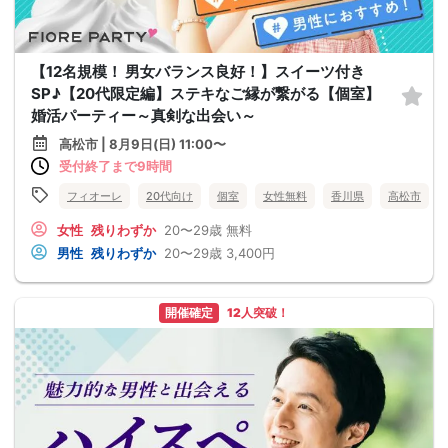
【12名規模！ 男女バランス良好！】スイーツ付き
SP♪【20代限定編】ステキなご縁が繋がる【個室】
婚活パーティー～真剣な出会い～
高松市 | 8月9日(日) 11:00〜
受付終了まで9時間
フィオーレ
20代向け
個室
女性無料
香川県
高松市
女性
残りわずか
20〜29歳
無料
男性
残りわずか
20〜29歳
3,400円
開催確定
12人突破！