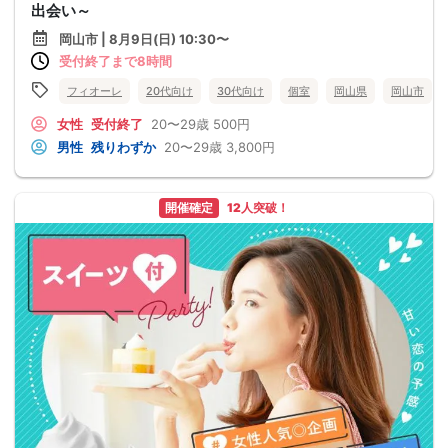
出会い～
岡山市 | 8月9日(日) 10:30〜
受付終了まで8時間
フィオーレ
20代向け
30代向け
個室
岡山県
岡山市
女性
受付終了
20〜29歳
500円
男性
残りわずか
20〜29歳
3,800円
開催確定
12人突破！