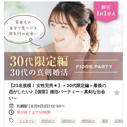
【23名規模！ 女性完売★】＜30代限定編＞最後の
恋がしたい♪【個室】婚活パーティー～真剣な出会
い～
札幌駅 | 8月9日(日) 12:30〜
受付終了まで10時間
フィオーレ
20代向け
30代向け
40代向け
個室
北海道