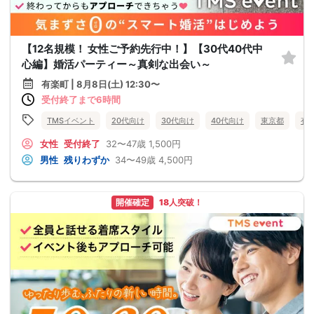
【12名規模！ 女性ご予約先行中！】【30代40代中
心編】婚活パーティー～真剣な出会い～
有楽町 | 8月8日(土) 12:30〜
受付終了まで6時間
TMSイベント
20代向け
30代向け
40代向け
東京都
有
女性
受付終了
32〜47歳
1,500円
男性
残りわずか
34〜49歳
4,500円
開催確定
18人突破！