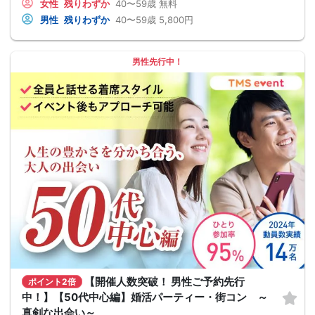
女性
残りわずか
40〜59歳
無料
男性
残りわずか
40〜59歳
5,800円
男性先行中！
【開催人数突破！ 男性ご予約先行
ポイント2倍
中！】【50代中心編】婚活パーティー・街コン ～
真剣な出会い～