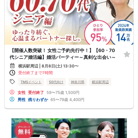
【開催人数突破！ 女性ご予約先行中！】【60・70
代シニア婚活編】婚活パーティー～真剣な出会い～
横浜駅周辺 | 8月8日(土) 13:30〜
受付終了まで7時間
TMSイベント
50代向け
神奈川県
横浜駅周辺
女性
受付終了
59〜75歳
1,500円
男性
残りわずか
65〜79歳
4,400円