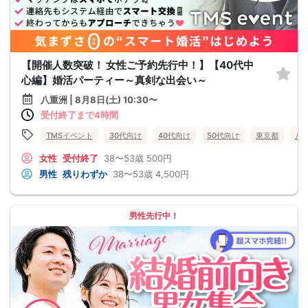
【開催人数突破！ 女性ご予約先行中！】【40代中
心編】婚活パーティー～真剣な出会い～
八重洲 | 8月8日(土) 10:30〜
受付終了まで4時間
TMSイベント
30代向け
40代向け
50代向け
東京都
八
女性
受付終了
38〜53歳
500円
男性
残りわずか
38〜53歳
4,500円
男性先行中！