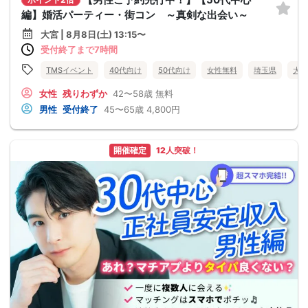
編】婚活パーティー・街コン ～真剣な出会い～
大宮 | 8月8日(土) 13:15〜
受付終了まで7時間
TMSイベント
40代向け
50代向け
女性無料
埼玉県
大宮
女性
残りわずか
42〜58歳
無料
男性
受付終了
45〜65歳
4,800円
開催確定
12人突破！