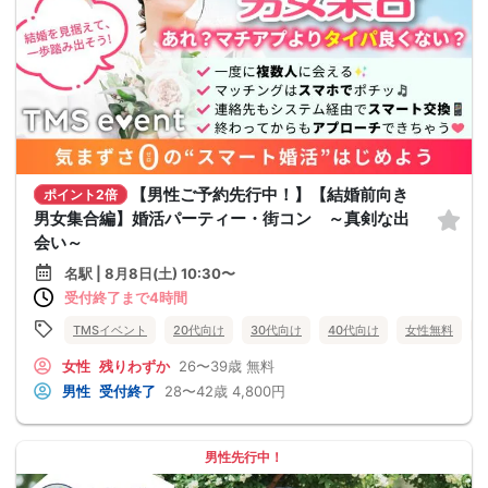
【男性ご予約先行中！】【結婚前向き
ポイント2倍
男女集合編】婚活パーティー・街コン ～真剣な出
会い～
名駅 | 8月8日(土) 10:30〜
受付終了まで4時間
TMSイベント
20代向け
30代向け
40代向け
女性無料
女性
残りわずか
26〜39歳
無料
男性
受付終了
28〜42歳
4,800円
男性先行中！