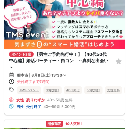
【男性ご予約先行中！】【40代50代
ポイント2倍
中心編】婚活パーティー・街コン ～真剣な出会い
～
熊本市 | 8月8日(土) 13:30〜
受付終了まで7時間
TMSイベント
30代向け
40代向け
50代向け
女性無料
女性
残りわずか
40〜59歳
無料
男性
受付終了
40〜59歳
5,000円
開催確定
10人突破！