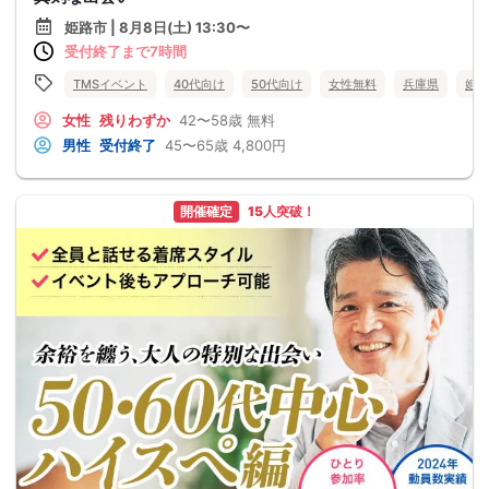
姫路市 | 8月8日(土) 13:30〜
受付終了まで7時間
TMSイベント
40代向け
50代向け
女性無料
兵庫県
姫路
女性
残りわずか
42〜58歳
無料
男性
受付終了
45〜65歳
4,800円
開催確定
15人突破！