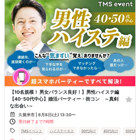
【10名規模！ 男女バランス良好！】男性ハイステ編
【40･50代中心】婚活パーティー・街コン ～真剣
な出会い～
久留米市 | 8月8日(土) 13:30〜
受付終了まで7時間
TMSイベント
ハイステータス
30代向け
40代向け
50代向