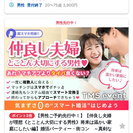
男性
受付終了
20〜75歳
3,900円
男性先行中！
【男性ご予約先行中！】【仲良し夫婦
ポイント2倍
が理想《とことん大切にする男性》将来は温かい家
庭にしたい編】婚活パーティー・街コン ～真剣な