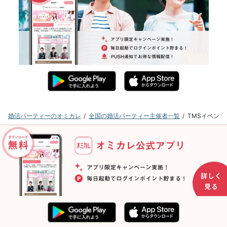
婚活パーティーのオミカレ
全国の婚活パーティー主催者一覧
TMSイベン