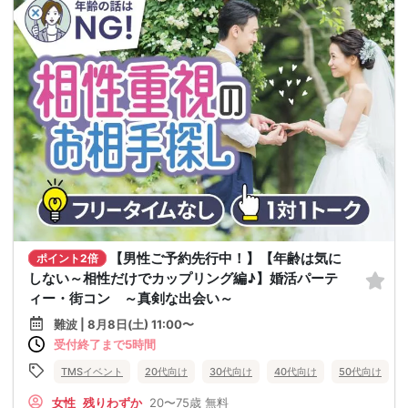
【男性ご予約先行中！】【年齢は気に
ポイント2倍
しない～相性だけでカップリング編♪】婚活パーテ
ィー・街コン ～真剣な出会い～
難波 | 8月8日(土) 11:00〜
受付終了まで5時間
TMSイベント
20代向け
30代向け
40代向け
50代向け
女性
残りわずか
20〜75歳
無料