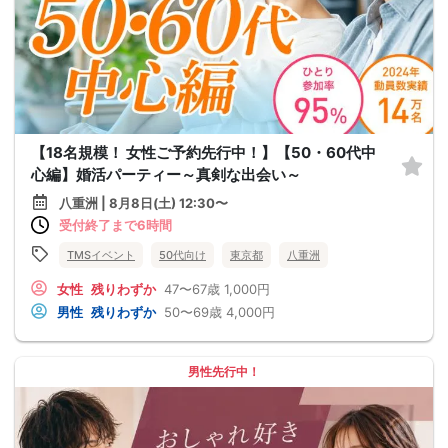
【18名規模！ 女性ご予約先行中！】【50・60代中
心編】婚活パーティー～真剣な出会い～
八重洲 | 8月8日(土) 12:30〜
受付終了まで6時間
TMSイベント
50代向け
東京都
八重洲
女性
残りわずか
47〜67歳
1,000円
男性
残りわずか
50〜69歳
4,000円
男性先行中！