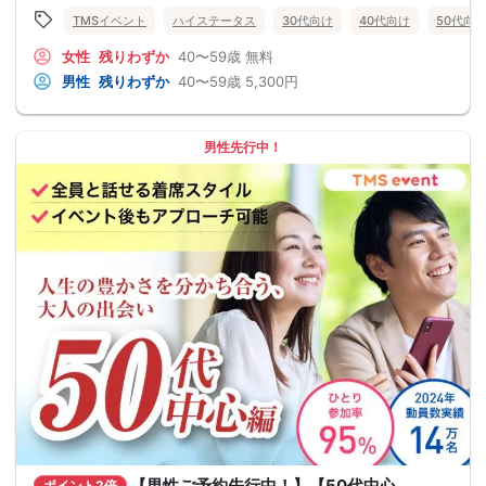
TMSイベント
ハイステータス
30代向け
40代向け
50代向
女性
残りわずか
40〜59歳
無料
男性
残りわずか
40〜59歳
5,300円
男性先行中！
【男性ご予約先行中！】【50代中心
ポイント2倍