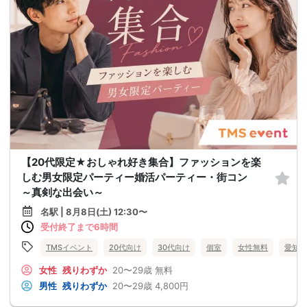
【20代限定★おしゃれ好き集合】ファッションを楽
しむ男女限定パーティー婚活パーティー・街コン
～真剣な出会い～
名駅 | 8月8日(土) 12:30〜
受付終了まで6時間
TMSイベント
20代向け
30代向け
個室
女性無料
愛知県
女性
残りわずか
20〜29歳
無料
男性
残りわずか
20〜29歳
4,800円