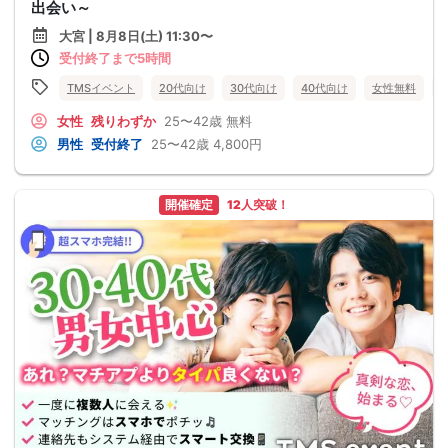
出会い～
大宮 | 8月8日(土) 11:30〜
受付終了まで5時間
TMSイベント
20代向け
30代向け
40代向け
女性無料
女性
残りわずか
25〜42歳
無料
男性
受付終了
25〜42歳
4,800円
開催確定
12人突破！