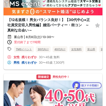
【12名規模！ 男女バランス良好！】【30代中心×正
社員安定収入男性編】婚活パーティー・街コン ～
真剣な出会い～
富山市 | 8月8日(土) 13:30〜
受付終了まで7時間
TMSイベント
30代向け
40代向け
女性無料
富山県
富山
女性
残りわずか
30〜45歳
無料
男性
残りわずか
30〜45歳
7,300円
開催確定
男性先行中！