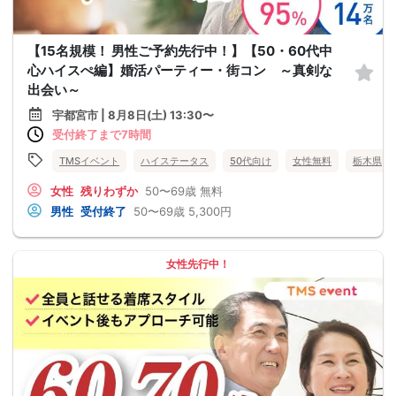
【15名規模！ 男性ご予約先行中！】【50・60代中
心ハイスぺ編】婚活パーティー・街コン ～真剣な
出会い～
宇都宮市 | 8月8日(土) 13:30〜
受付終了まで7時間
TMSイベント
ハイステータス
50代向け
女性無料
栃木県
女性
残りわずか
50〜69歳
無料
男性
受付終了
50〜69歳
5,300円
女性先行中！