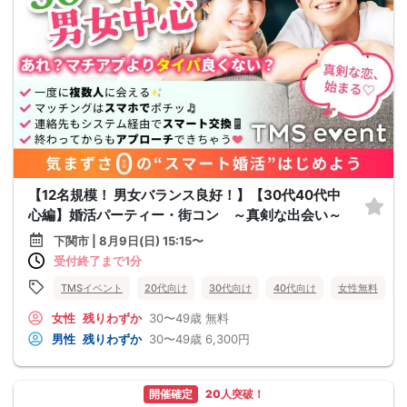
【12名規模！ 男女バランス良好！】【30代40代中
心編】婚活パーティー・街コン ～真剣な出会い～
下関市 | 8月9日(日) 15:15〜
受付終了まで1分
TMSイベント
20代向け
30代向け
40代向け
女性無料
女性
残りわずか
30〜49歳
無料
男性
残りわずか
30〜49歳
6,300円
開催確定
20人突破！