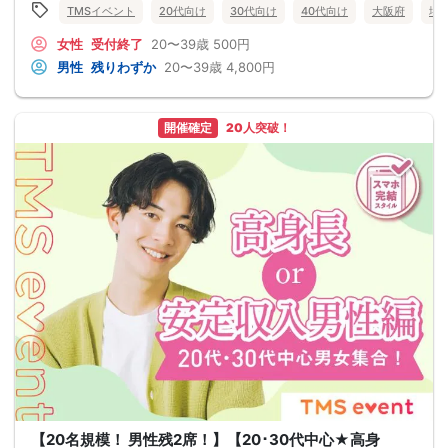
TMSイベント
20代向け
30代向け
40代向け
大阪府
堺
女性
受付終了
20〜39歳
500円
男性
残りわずか
20〜39歳
4,800円
開催確定
20人突破！
【20名規模！ 男性残2席！】【20･30代中心★高身