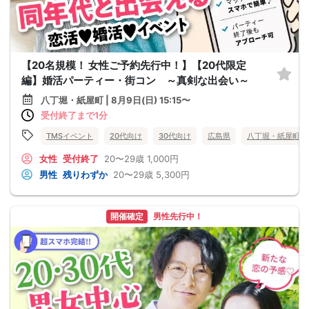
【20名規模！ 女性ご予約先行中！】【20代限定
編】婚活パーティー・街コン ～真剣な出会い～
八丁堀・紙屋町 | 8月9日(日) 15:15〜
受付終了まで1分
TMSイベント
20代向け
30代向け
広島県
八丁堀・紙屋町
女性
受付終了
20〜29歳
1,000円
男性
残りわずか
20〜29歳
5,300円
開催確定
男性先行中！