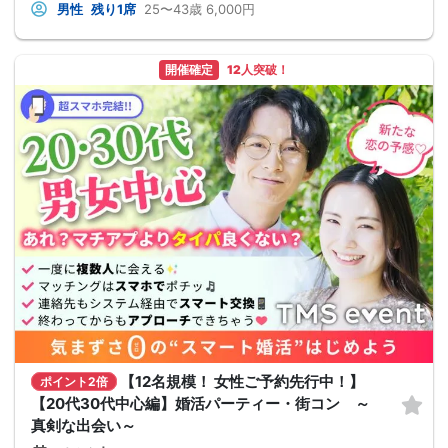
男性
残り1席
25〜43歳
6,000円
開催確定
12人突破！
【12名規模！ 女性ご予約先行中！】
ポイント2倍
【20代30代中心編】婚活パーティー・街コン ～
真剣な出会い～