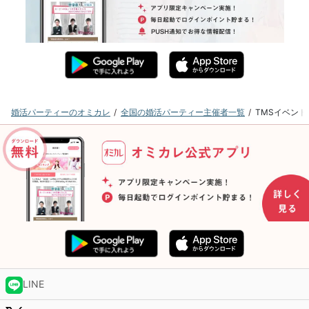
婚活パーティーのオミカレ
全国の婚活パーティー主催者一覧
TMSイベン
LINE