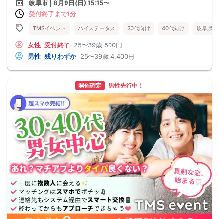
岐阜市 | 8月9日(日) 15:15〜
受付終了まで1分
TMSイベント
ハイステータス
30代向け
40代向け
岐阜県
女性
受付終了
25〜39歳
500円
男性
残りわずか
25〜39歳
4,400円
開催確定
男性先行中！