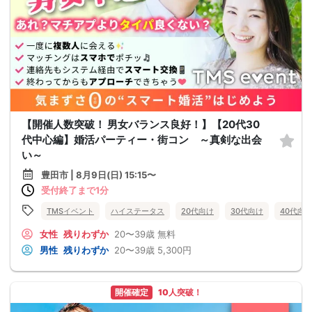
【開催人数突破！ 男女バランス良好！】【20代30
代中心編】婚活パーティー・街コン ～真剣な出会
い～
豊田市 | 8月9日(日) 15:15〜
受付終了まで1分
TMSイベント
ハイステータス
20代向け
30代向け
40代向
女性
残りわずか
20〜39歳
無料
男性
残りわずか
20〜39歳
5,300円
開催確定
10人突破！