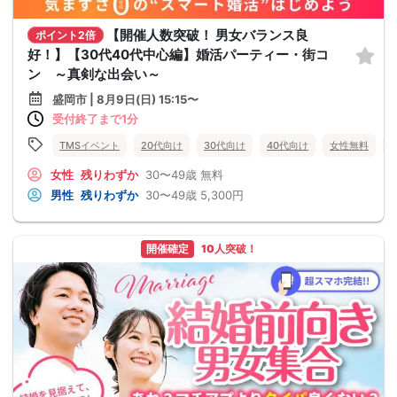
【開催人数突破！ 男女バランス良
ポイント2倍
好！】【30代40代中心編】婚活パーティー・街コ
ン ～真剣な出会い～
盛岡市 | 8月9日(日) 15:15〜
受付終了まで1分
TMSイベント
20代向け
30代向け
40代向け
女性無料
女性
残りわずか
30〜49歳
無料
男性
残りわずか
30〜49歳
5,300円
開催確定
10人突破！