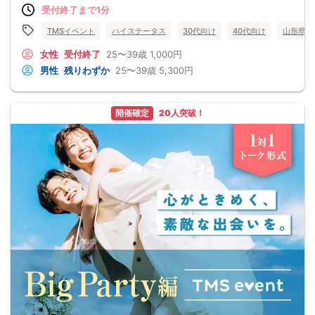
受付終了まで1分
TMSイベント
ハイステータス
30代向け
40代向け
山形県
女性
受付終了
25〜39歳
1,000円
男性
残りわずか
25〜39歳
5,300円
開催確定
20人突破！