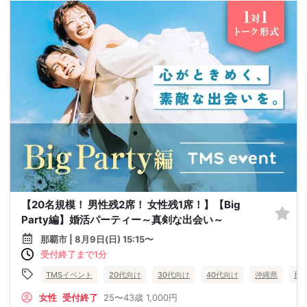
【20名規模！ 男性残2席！ 女性残1席！】【Big
Party編】婚活パーティー～真剣な出会い～
那覇市 | 8月9日(日) 15:15〜
受付終了まで1分
TMSイベント
20代向け
30代向け
40代向け
沖縄県
那
女性
受付終了
25〜43歳
1,000円