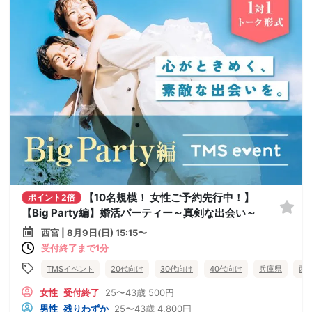
【10名規模！ 女性ご予約先行中！】
ポイント2倍
【Big Party編】婚活パーティー～真剣な出会い～
西宮 | 8月9日(日) 15:15〜
受付終了まで1分
TMSイベント
20代向け
30代向け
40代向け
兵庫県
西
女性
受付終了
25〜43歳
500円
男性
残りわずか
25〜43歳
4,800円