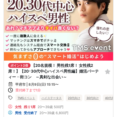
【20名規模！ 男性残1席！ 女性残2
ポイント2倍
席！】【20･30代中心ハイスペ男性編】婚活パーテ
ィー・街コン ～真剣な出会い～
甲府市 | 8月9日(日) 15:15〜
受付終了まで1分
TMSイベント
ハイステータス
20代向け
30代向け
40代向
女性
残り1席
20〜39歳
500円
男性
受付終了
20〜39歳
6,800円