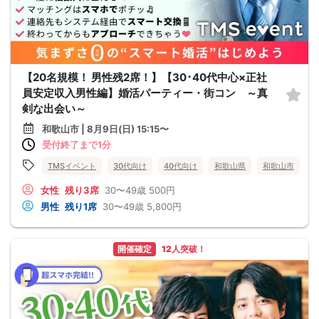
【20名規模！ 男性残2席！】【30･40代中心×正社
員安定収入男性編】婚活パーティー・街コン ～真
剣な出会い～
和歌山市 | 8月9日(日) 15:15〜
受付終了まで1分
TMSイベント
30代向け
40代向け
和歌山県
和歌山市
女性
残り3席
30〜49歳
500円
男性
残り1席
30〜49歳
5,800円
開催確定
12人突破！