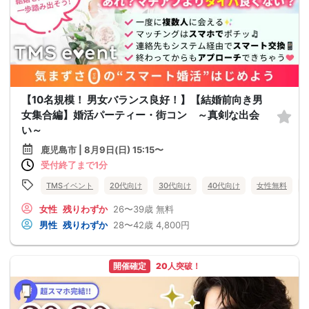
【10名規模！ 男女バランス良好！】【結婚前向き男
女集合編】婚活パーティー・街コン ～真剣な出会
い～
鹿児島市 | 8月9日(日) 15:15〜
受付終了まで1分
TMSイベント
20代向け
30代向け
40代向け
女性無料
女性
残りわずか
26〜39歳
無料
男性
残りわずか
28〜42歳
4,800円
開催確定
20人突破！