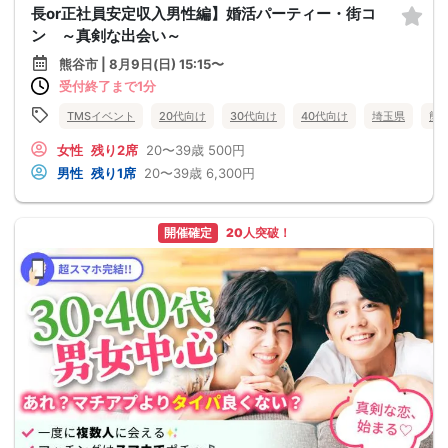
長or正社員安定収入男性編】婚活パーティー・街コ
ン ～真剣な出会い～
熊谷市 | 8月9日(日) 15:15〜
受付終了まで1分
TMSイベント
20代向け
30代向け
40代向け
埼玉県
熊
女性
残り2席
20〜39歳
500円
男性
残り1席
20〜39歳
6,300円
開催確定
20人突破！