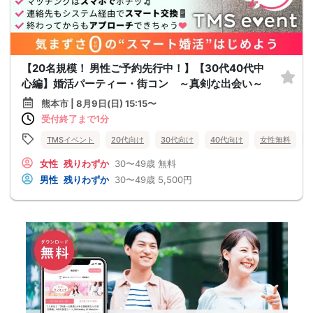
【20名規模！ 男性ご予約先行中！】【30代40代中
心編】婚活パーティー・街コン ～真剣な出会い～
熊本市 | 8月9日(日) 15:15〜
受付終了まで1分
TMSイベント
20代向け
30代向け
40代向け
女性無料
女性
残りわずか
30〜49歳
無料
男性
残りわずか
30〜49歳
5,500円