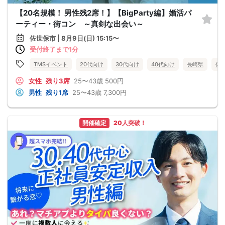
【20名規模！ 男性残2席！】【BigParty編】婚活パ
ーティー・街コン ～真剣な出会い～
佐世保市 | 8月9日(日) 15:15〜
受付終了まで1分
TMSイベント
20代向け
30代向け
40代向け
長崎県
佐
女性
残り3席
25〜43歳
500円
男性
残り1席
25〜43歳
7,300円
開催確定
20人突破！