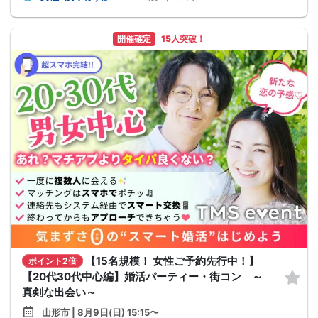
開催確定
15人突破！
【15名規模！ 女性ご予約先行中！】
ポイント2倍
【20代30代中心編】婚活パーティー・街コン ～
真剣な出会い～
山形市 | 8月9日(日) 15:15〜