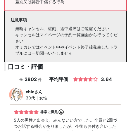
差別又は誹謗中傷する行為
注意事項
無断キャンセル、遅刻、途中退席はご遠慮ください
キャンセルはマイページの予約一覧画面から行ってくだ
さい
オミカレではイベント中やイベント終了後発生したトラ
ブルには一切関与いたしません
口コミ・評価
2802
平均評価
3.64
全
件
chie
さん
30代｜女性
非常に満足
5人の男性と出会え、みんないい方でした。全員と2回づ
つお話する機会がありましたが、今後もお付き合いした