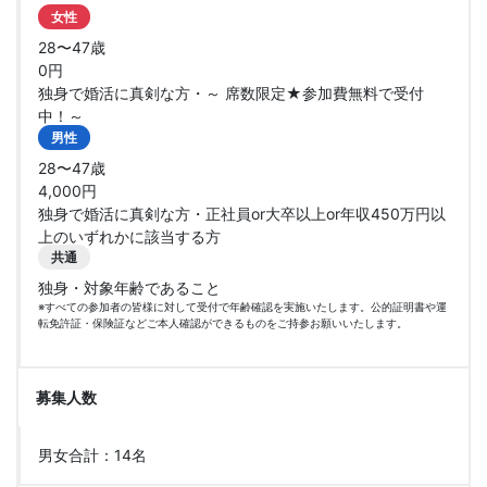
女性
28〜47歳
0円
独身で婚活に真剣な方・～ 席数限定★参加費無料で受付
中！～
男性
28〜47歳
4,000円
独身で婚活に真剣な方・正社員or大卒以上or年収450万円以
上のいずれかに該当する方
共通
独身・対象年齢であること
※すべての参加者の皆様に対して受付で年齢確認を実施いたします。公的証明書や運
転免許証・保険証などご本人確認ができるものをご持参お願いいたします。
募集人数
男女合計：14名