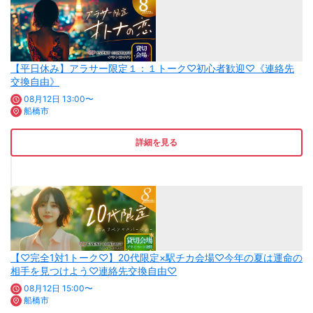
【平日休み】アラサー限定１：１トーク♡初心者歓迎♡《連絡先
交換自由》
08月12日 13:00〜
船橋市
詳細を見る
【♡完全1対1トーク♡】20代限定×駅チカ会場♡今年の夏は運命の
相手を見つけよう♡連絡先交換自由♡
08月12日 15:00〜
船橋市