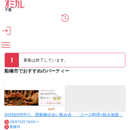
メインコンテンツへスキップ
千葉
募集は終了しています。
船橋市でおすすめのパーティー
50代60代中心 西船橋出会い飲み会 「コース料理+飲み放題」
08月10日 19:00〜
船橋市