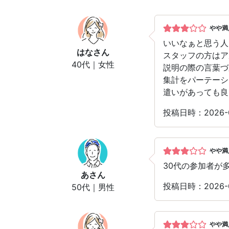
やや満
いいなぁと思う人
はな
さん
スタッフの方はア
40代｜女性
説明の際の言葉づ
集計をパーテーシ
遣いがあっても良
投稿日時：2026-
やや満
30代の参加者が
あ
さん
投稿日時：2026-
50代｜男性
やや満