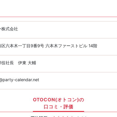
ー株式会社
区六本木一丁目9番9号 六本木ファーストビル 14階
締役社長 伊東 大輔
party-calendar.net
OTOCON(オトコン)の
口コミ・評価