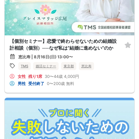
【個別セミナー】恋愛で終わらせないための結婚設
計相談（個別）──なぜ私は“結婚に進めない”のか
恵比寿 | 8月16日(日) 13:00〜
TMS
婚活セミナー
東京都
恵比寿
女性
残り1席
30〜44歳
4,000円
男性
受付終了
0〜200歳
無料