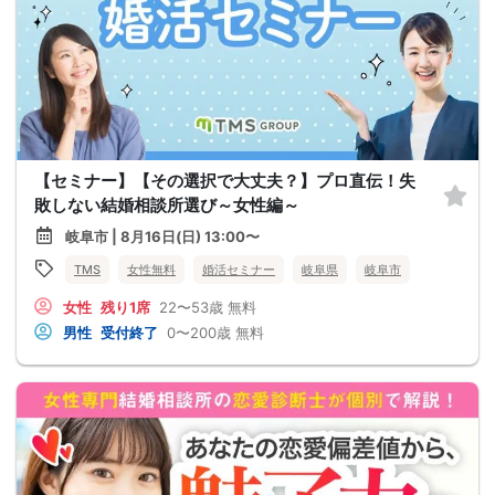
【セミナー】【その選択で大丈夫？】プロ直伝！失
敗しない結婚相談所選び～女性編～
岐阜市 | 8月16日(日) 13:00〜
TMS
女性無料
婚活セミナー
岐阜県
岐阜市
女性
残り1席
22〜53歳
無料
男性
受付終了
0〜200歳
無料