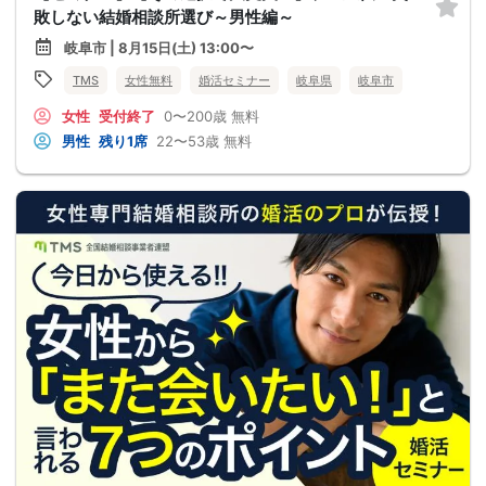
敗しない結婚相談所選び～男性編～
岐阜市 | 8月15日(土) 13:00〜
TMS
女性無料
婚活セミナー
岐阜県
岐阜市
女性
受付終了
0〜200歳
無料
男性
残り1席
22〜53歳
無料