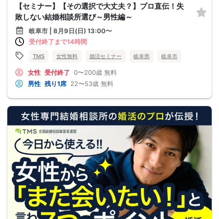
【セミナー】【その選択で大丈夫？】プロ直伝！失
敗しない結婚相談所選び～男性編～
岐阜市 | 8月9日(日) 13:00〜
受付終了まで14時間
TMS
女性無料
婚活セミナー
岐阜県
岐阜市
女性
受付終了
0〜200歳
無料
男性
残り1席
22〜53歳
無料