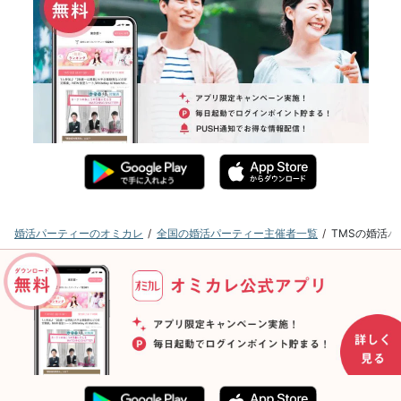
婚活パーティーのオミカレ
全国の婚活パーティー主催者一覧
TMSの婚活