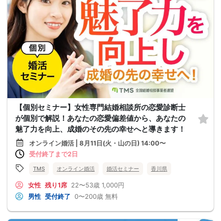
【個別セミナー】女性専門結婚相談所の恋愛診断士
が個別で解説！あなたの恋愛偏差値から、あなたの
魅了力を向上、成婚のその先の幸せへと導きます！
オンライン婚活 | 8月11日(火・山の日) 14:00〜
受付終了まで2日
TMS
オンライン婚活
婚活セミナー
香川県
女性
残り1席
22〜53歳
1,000円
男性
受付終了
0〜200歳
無料