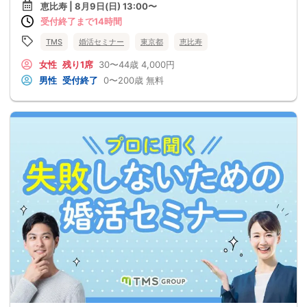
恵比寿 | 8月9日(日) 13:00〜
受付終了まで14時間
TMS
婚活セミナー
東京都
恵比寿
女性
残り1席
30〜44歳
4,000円
男性
受付終了
0〜200歳
無料