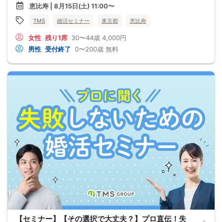
恵比寿 | 8月15日(土) 11:00〜
TMS
婚活セミナー
東京都
恵比寿
女性
残り1席
30〜44歳
4,000円
男性
受付終了
0〜200歳
無料
【セミナー】【その選択で大丈夫？】プロ直伝！失