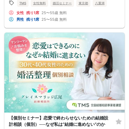
TMS
女性無料
婚活セミナー
東京都
八重洲
女性
残り1席
25〜55歳
無料
男性
残り1席
25〜55歳
無料
【個別セミナー】恋愛で終わらせないための結婚設
計相談（個別）──なぜ私は“結婚に進めない”のか