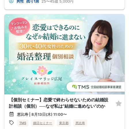
男性
残り1席
25〜45歳
5,000円
【個別セミナー】恋愛で終わらせないための結婚設
計相談（個別）──なぜ私は“結婚に進めない”のか
恵比寿 | 8月13日(木) 11:00〜
TMS
婚活セミナー
東京都
恵比寿