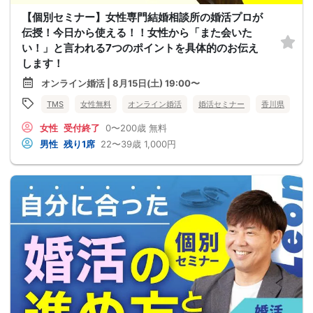
【個別セミナー】女性専門結婚相談所の婚活プロが
伝授！今日から使える！！女性から「また会いた
い！」と言われる7つのポイントを具体的のお伝え
します！
オンライン婚活 | 8月15日(土) 19:00〜
TMS
女性無料
オンライン婚活
婚活セミナー
香川県
女性
受付終了
0〜200歳
無料
男性
残り1席
22〜39歳
1,000円