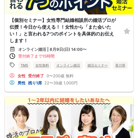
【個別セミナー】女性専門結婚相談所の婚活プロが
伝授！今日から使える！！女性から「また会いた
い！」と言われる7つのポイントを具体的のお伝え
します！
オンライン婚活 | 8月9日(日) 14:00〜
受付終了まで15時間
TMS
女性無料
オンライン婚活
婚活セミナー
香川県
女性
受付終了
0〜200歳
無料
男性
残り1席
22〜39歳
1,000円