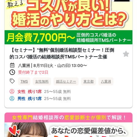
【セミナー】"無料"個別婚活相談型セミナー！圧倒
的コスパ婚活の結婚相談所TMSパートナー主催
八重洲 | 8月11日(火・山の日) 13:00〜
受付終了まで2日
TMS
女性無料
婚活セミナー
東京都
八重洲
女性
残り1席
25〜55歳
無料
男性
残り1席
25〜55歳
無料