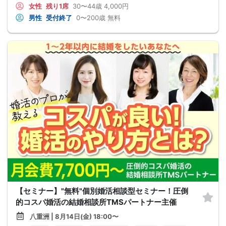
女性
残り1席
30〜44歳
4,000円
男性
受付終了
0〜200歳
無料
【セミナー】"無料"個別婚活相談型セミナー！圧倒
的コスパ婚活の結婚相談所TMSパートナー主催
八重洲 | 8月14日(金) 18:00〜