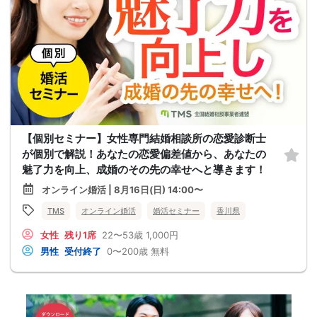
【個別セミナー】女性専門結婚相談所の恋愛診断士
が個別で解説！あなたの恋愛偏差値から、あなたの
魅了力を向上、成婚のその先の幸せへと導きます！
オンライン婚活 | 8月16日(日) 14:00〜
TMS
オンライン婚活
婚活セミナー
香川県
女性
残り1席
22〜53歳
1,000円
男性
受付終了
0〜200歳
無料