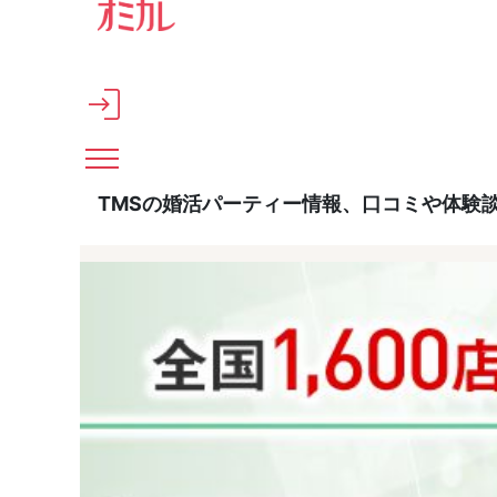
メインコンテンツへスキップ
TMSの婚活パーティー情報、口コミや体験