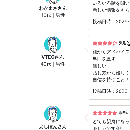
いろいろ話を聞い
わかまさ
さん
新しい情報をもら
40代｜男性
投稿日時：2026-
満足
細かくアドバイス
VTEC
さん
早口を直す
40代｜男性
優しい
話し方から優しく
自信を持つこと！
投稿日時：2026-
非常に
とても親身になっ
よしぽん
さん
楽しみです🎶