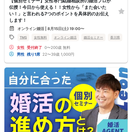
【個別セミナー】女性専門結婚相談所の婚活プロが
伝授！今日から使える！！女性から「また会いた
い！」と言われる7つのポイントを具体的のお伝え
します！
オンライン婚活 | 8月15日(土) 19:00〜
TMS
女性無料
オンライン婚活
婚活セミナー
香川県
女性
受付終了
0〜200歳
無料
男性
残り1席
22〜39歳
1,000円