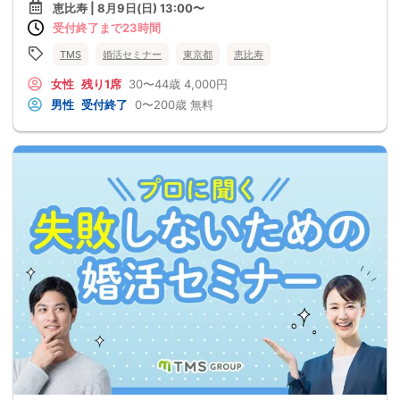
恵比寿 | 8月9日(日) 13:00〜
受付終了まで23時間
TMS
婚活セミナー
東京都
恵比寿
女性
残り1席
30〜44歳
4,000円
男性
受付終了
0〜200歳
無料