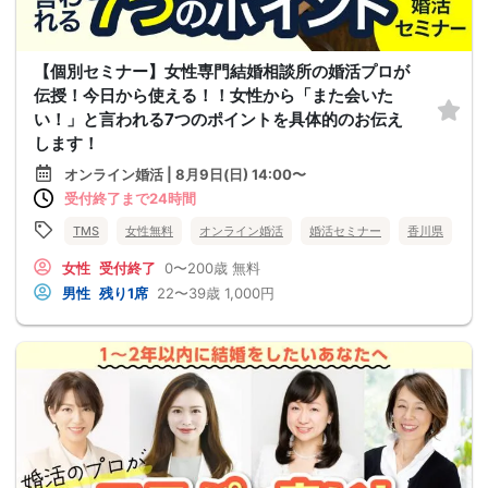
【個別セミナー】女性専門結婚相談所の婚活プロが
伝授！今日から使える！！女性から「また会いた
い！」と言われる7つのポイントを具体的のお伝え
します！
オンライン婚活 | 8月9日(日) 14:00〜
受付終了まで24時間
TMS
女性無料
オンライン婚活
婚活セミナー
香川県
女性
受付終了
0〜200歳
無料
男性
残り1席
22〜39歳
1,000円