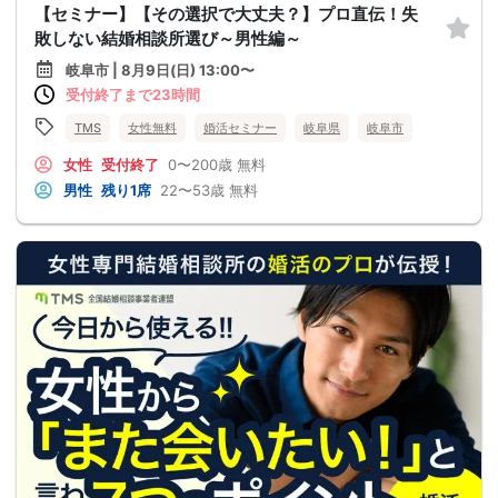
【セミナー】【その選択で大丈夫？】プロ直伝！失
敗しない結婚相談所選び～男性編～
岐阜市 | 8月9日(日) 13:00〜
受付終了まで23時間
TMS
女性無料
婚活セミナー
岐阜県
岐阜市
女性
受付終了
0〜200歳
無料
男性
残り1席
22〜53歳
無料