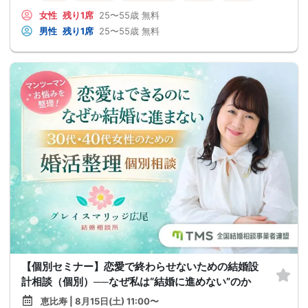
女性
残り1席
25〜55歳
無料
男性
残り1席
25〜55歳
無料
【個別セミナー】恋愛で終わらせないための結婚設
計相談（個別）──なぜ私は“結婚に進めない”のか
恵比寿 | 8月15日(土) 11:00〜