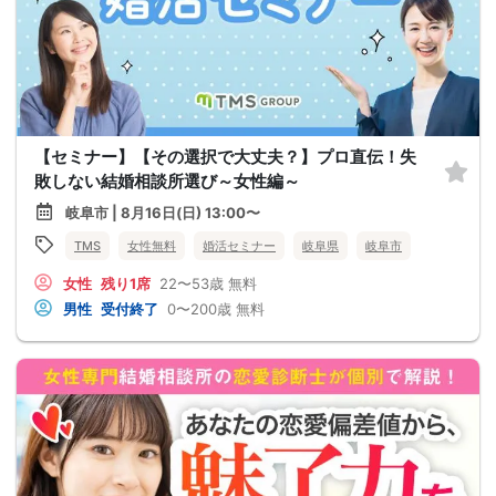
【セミナー】【その選択で大丈夫？】プロ直伝！失
敗しない結婚相談所選び～女性編～
岐阜市 | 8月16日(日) 13:00〜
TMS
女性無料
婚活セミナー
岐阜県
岐阜市
女性
残り1席
22〜53歳
無料
男性
受付終了
0〜200歳
無料