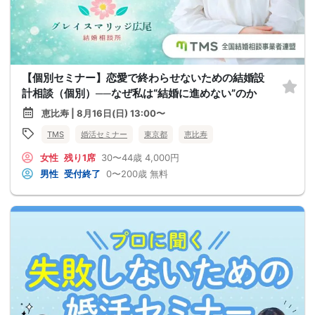
【個別セミナー】恋愛で終わらせないための結婚設
計相談（個別）──なぜ私は“結婚に進めない”のか
恵比寿 | 8月16日(日) 13:00〜
TMS
婚活セミナー
東京都
恵比寿
女性
残り1席
30〜44歳
4,000円
男性
受付終了
0〜200歳
無料