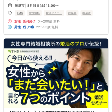
岐阜市 | 8月15日(土) 13:00〜
TMS
女性無料
婚活セミナー
岐阜県
岐阜市
女性
受付終了
0〜200歳
無料
男性
残り1席
22〜53歳
無料