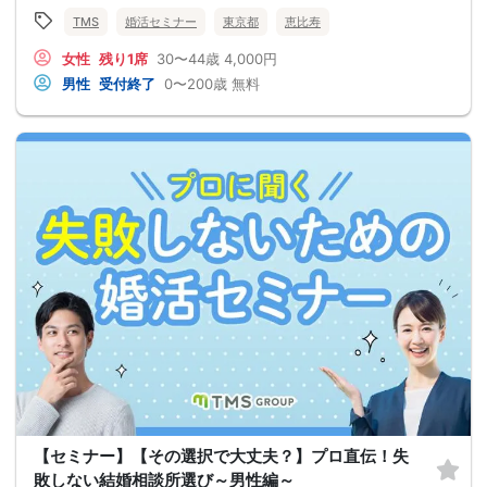
TMS
婚活セミナー
東京都
恵比寿
女性
残り1席
30〜44歳
4,000円
男性
受付終了
0〜200歳
無料
【セミナー】【その選択で大丈夫？】プロ直伝！失
敗しない結婚相談所選び～男性編～