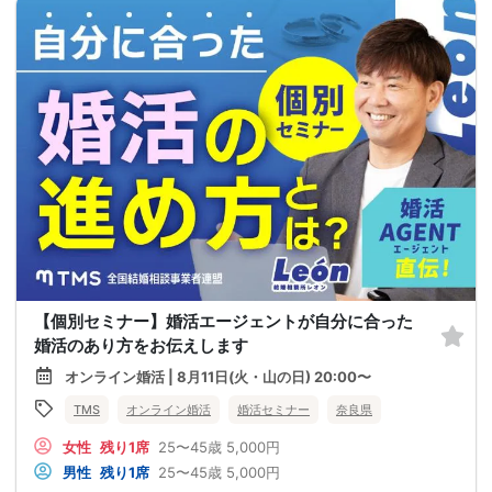
【個別セミナー】婚活エージェントが自分に合った
婚活のあり方をお伝えします
オンライン婚活 | 8月11日(火・山の日) 20:00〜
TMS
オンライン婚活
婚活セミナー
奈良県
女性
残り1席
25〜45歳
5,000円
男性
残り1席
25〜45歳
5,000円