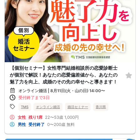
【個別セミナー】女性専門結婚相談所の恋愛診断士
が個別で解説！あなたの恋愛偏差値から、あなたの
魅了力を向上、成婚のその先の幸せへと導きます！
オンライン婚活 | 8月11日(火・山の日) 14:00〜
受付終了まで3日
TMS
オンライン婚活
婚活セミナー
香川県
女性
残り1席
22〜53歳
1,000円
男性
受付終了
0〜200歳
無料