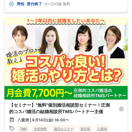
男性
受付終了
0〜200歳
無料
【セミナー】"無料"個別婚活相談型セミナー！圧倒
的コスパ婚活の結婚相談所TMSパートナー主催
八重洲 | 8月14日(金) 18:00〜
TMS
女性無料
婚活セミナー
東京都
八重洲