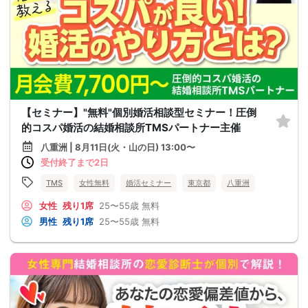
【セミナー】"無料"個別婚活相談型セミナー！圧倒
的コスパ婚活の結婚相談所TMSパートナー主催
八重洲 | 8月11日(火・山の日) 13:00〜
受付終了まで2日
TMS
女性無料
婚活セミナー
東京都
八重洲
女性
残り1席
25〜55歳
無料
男性
残り1席
25〜55歳
無料