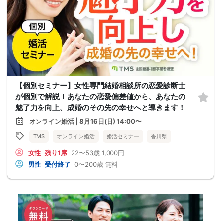
【個別セミナー】女性専門結婚相談所の恋愛診断士
が個別で解説！あなたの恋愛偏差値から、あなたの
魅了力を向上、成婚のその先の幸せへと導きます！
オンライン婚活 | 8月16日(日) 14:00〜
TMS
オンライン婚活
婚活セミナー
香川県
女性
残り1席
22〜53歳
1,000円
男性
受付終了
0〜200歳
無料