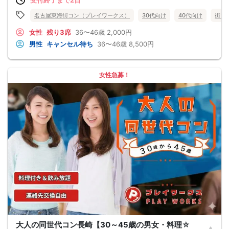
名古屋東海街コン（プレイワークス）
30代向け
40代向け
街コ
女性
残り3席
36〜46歳
2,000円
男性
キャンセル待ち
36〜46歳
8,500円
女性急募！
大人の同世代コン長崎【30～45歳の男女・料理☆