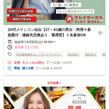
30代メインコン仙台【27～42歳の男女・料理☆飲
放題付・連絡先交換あり・着席型】１名参加OK
仙台市 | 8月8日(土) 16:00〜
受付終了まで2日
名古屋東海街コン（プレイワークス）
20代向け
30代向け
40
女性
キャンセル待ち
27〜42歳
1,500円
男性
残り5席
27〜42歳
8,000円
女性急募！