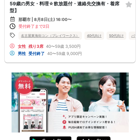
59歳の男女・料理☆飲放題付・連絡先交換有・着席
型】
那覇市 | 8月8日(土) 16:00〜
受付終了まで2日
名古屋東海街コン（プレイワークス）
40代向け
50代向け
バツ
女性
残り3席
40〜59歳
3,500円
男性
受付終了
40〜59歳
9,000円