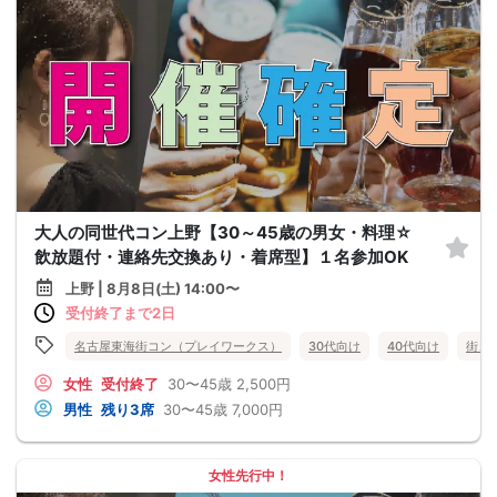
大人の同世代コン上野【30～45歳の男女・料理☆
飲放題付・連絡先交換あり・着席型】１名参加OK
上野 | 8月8日(土) 14:00〜
受付終了まで2日
名古屋東海街コン（プレイワークス）
30代向け
40代向け
街コ
女性
受付終了
30〜45歳
2,500円
男性
残り3席
30〜45歳
7,000円
女性先行中！