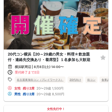
20代コン横浜【20～29歳の男女・料理☆飲放題
付・連絡先交換あり・着席型】１名参加も大歓迎
横浜駅周辺 | 8月8日(土) 14:00〜
受付終了まで2日
名古屋東海街コン（プレイワークス）
20代向け
街コン
食事あ
女性
残り2席
20〜29歳
1,500円
男性
残り2席
20〜29歳
8,500円
女性先行中！