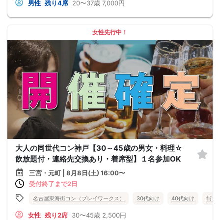
男性
残り4席
20〜37歳
7,000円
女性先行中！
大人の同世代コン神戸【30～45歳の男女・料理☆
飲放題付・連絡先交換あり・着席型】１名参加OK
三宮・元町 | 8月8日(土) 16:00〜
受付終了まで2日
名古屋東海街コン（プレイワークス）
30代向け
40代向け
街コ
女性
残り2席
30〜45歳
2,500円