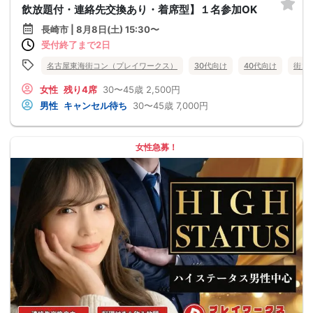
飲放題付・連絡先交換あり・着席型】１名参加OK
長崎市 | 8月8日(土) 15:30〜
受付終了まで2日
名古屋東海街コン（プレイワークス）
30代向け
40代向け
街コ
女性
残り4席
30〜45歳
2,500円
男性
キャンセル待ち
30〜45歳
7,000円
女性急募！