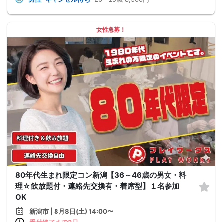
女性急募！
80年代生まれ限定コン新潟【36～46歳の男女・料
理☆飲放題付・連絡先交換有・着席型】１名参加
OK
新潟市 | 8月8日(土) 14:00〜
受付終了まで2日