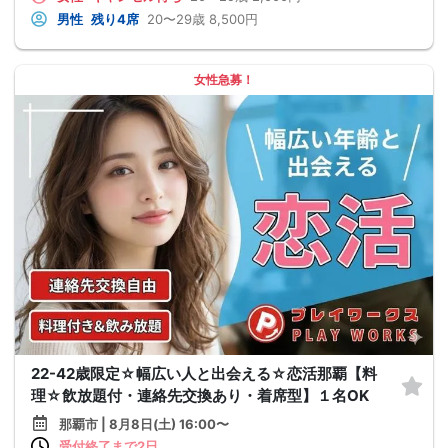
男性
残り4席
20〜29歳
8,500円
女性急募！
22-42歳限定☆幅広い人と出会える☆恋活那覇【料
理☆飲放題付・連絡先交換あり・着席型】１名OK
那覇市 | 8月8日(土) 16:00〜
受付終了まで2日