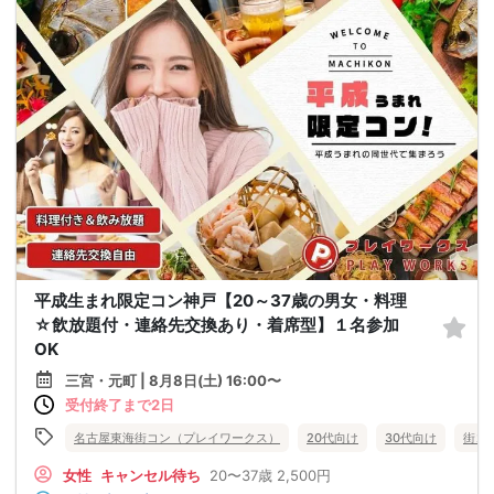
平成生まれ限定コン神戸【20～37歳の男女・料理
☆飲放題付・連絡先交換あり・着席型】１名参加
OK
三宮・元町 | 8月8日(土) 16:00〜
受付終了まで2日
名古屋東海街コン（プレイワークス）
20代向け
30代向け
街コ
女性
キャンセル待ち
20〜37歳
2,500円