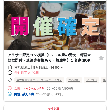
アラサー限定コン横浜【25～35歳の男女・料理☆
飲放題付・連絡先交換あり・着席型】１名参加OK
横浜駅周辺 | 8月8日(土) 14:00〜
受付終了まで2日
名古屋東海街コン（プレイワークス）
20代向け
30代向け
街コ
女性
キャンセル待ち
25〜35歳
1,500円
男性
残り4席
25〜35歳
8,500円
女性急募！