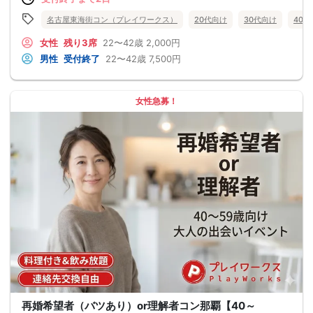
名古屋東海街コン（プレイワークス）
20代向け
30代向け
40
女性
残り3席
22〜42歳
2,000円
男性
受付終了
22〜42歳
7,500円
女性急募！
再婚希望者（バツあり）or理解者コン那覇【40～