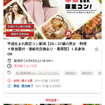
平成生まれ限定コン新潟【20～37歳の男女・料理
☆飲放題付・連絡先交換あり・着席型】１名参加
OK
新潟市 | 8月8日(土) 16:00〜
受付終了まで2日
名古屋東海街コン（プレイワークス）
20代向け
30代向け
街コ
女性
残り3席
20〜37歳
1,500円
男性
受付終了
20〜37歳
8,500円
男性急募！