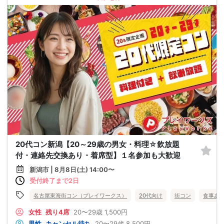
20代コン新潟【20～29歳の男女・料理☆飲放題
付・連絡先交換あり・着席型】１名参加も大歓迎
新潟市 | 8月8日(土) 14:00〜
受付終了まで2日
名古屋東海街コン（プレイワークス）
20代向け
街コン
食事あ
女性
残り4席
20〜29歳
1,500円
男性
キャンセル待ち
20〜29歳
8,500円