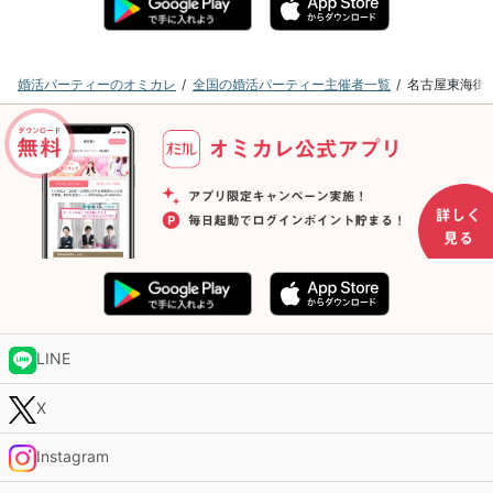
婚活パーティーのオミカレ
全国の婚活パーティー主催者一覧
名古屋東海街
LINE
X
Instagram