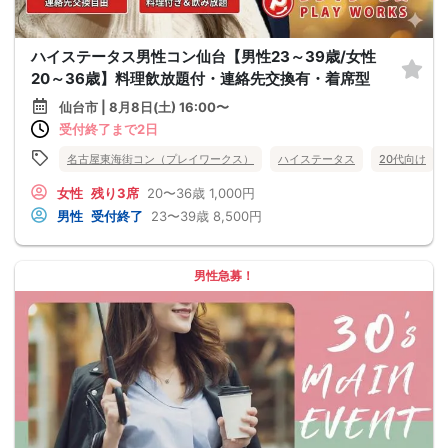
ハイステータス男性コン仙台【男性23～39歳/女性
20～36歳】料理飲放題付・連絡先交換有・着席型
仙台市 | 8月8日(土) 16:00〜
受付終了まで2日
名古屋東海街コン（プレイワークス）
ハイステータス
20代向け
女性
残り3席
20〜36歳
1,000円
男性
受付終了
23〜39歳
8,500円
男性急募！