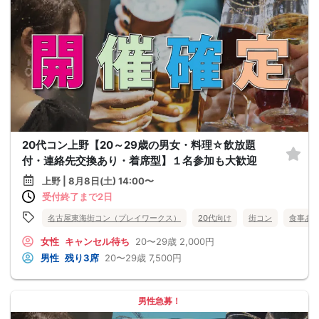
20代コン上野【20～29歳の男女・料理☆飲放題
付・連絡先交換あり・着席型】１名参加も大歓迎
上野 | 8月8日(土) 14:00〜
受付終了まで2日
名古屋東海街コン（プレイワークス）
20代向け
街コン
食事あ
女性
キャンセル待ち
20〜29歳
2,000円
男性
残り3席
20〜29歳
7,500円
男性急募！