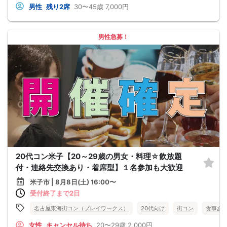
男性
残り2席
30〜45歳
7,000円
男性急募！
20代コン米子【20～29歳の男女・料理☆飲放題
付・連絡先交換あり・着席型】１名参加も大歓迎
米子市 | 8月8日(土) 16:00〜
受付終了まで2日
名古屋東海街コン（プレイワークス）
20代向け
街コン
食事あ
女性
キャンセル待ち
20〜29歳
2,000円