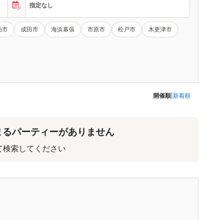
指定なし
柏市
成田市
海浜幕張
市原市
松戸市
木更津市
開催順
|
新着順
まるパーティーがありません
て検索してください