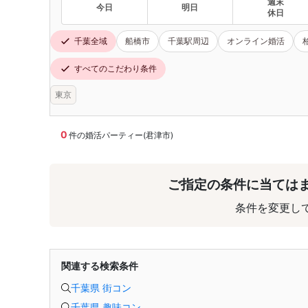
週末
今日
明日
休日
千葉全域
船橋市
千葉駅周辺
オンライン婚活
すべてのこだわり条件
東京
0
件の婚活パーティー(君津市)
ご指定の条件に当ては
条件を変更し
関連する検索条件
千葉県 街コン
千葉県 趣味コン