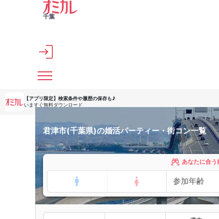
メインコンテンツへスキップ
千葉
【アプリ限定】
検索条件や履歴の保存も♪
いますぐ無料ダウンロード
君津市(千葉県)の婚活パーティー・街コン一覧
あなたに合う