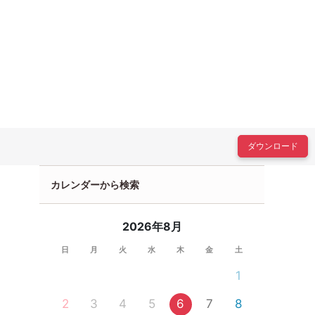
ダウンロード
カレンダーから検索
2026年8月
日
月
火
水
木
金
土
1
2
3
4
5
6
7
8