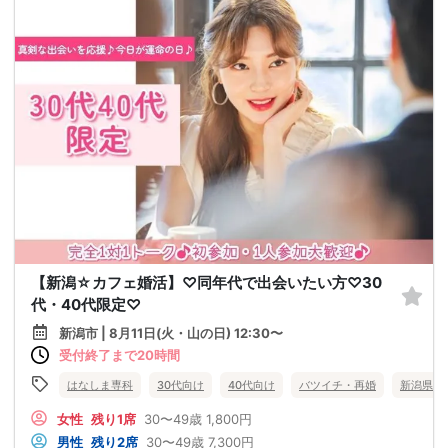
【新潟☆カフェ婚活】♡同年代で出会いたい方♡30
代・40代限定♡
新潟市 | 8月11日(火・山の日) 12:30〜
受付終了まで20時間
はなしま専科
30代向け
40代向け
バツイチ・再婚
新潟県
女性
残り1席
30〜49歳
1,800円
男性
残り2席
30〜49歳
7,300円