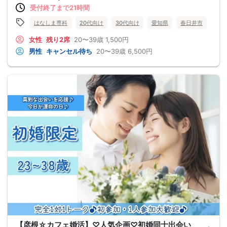
受付終了まで21時間
はなしま専科
20代向け
30代向け
愛知県
春日井市
女性
残り2席
20〜39歳
1,500円
男性
キャンセル待ち
20〜39歳
6,500円
【彦根☆カフェ婚活】♡人気企画♡初婚同士出会い