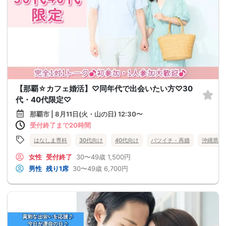
【那覇☆カフェ婚活】♡同年代で出会いたい方♡30
代・40代限定♡
那覇市 | 8月11日(火・山の日) 12:30〜
受付終了まで20時間
はなしま専科
30代向け
40代向け
バツイチ・再婚
沖縄県
女性
受付終了
30〜49歳
1,500円
男性
残り1席
30〜49歳
6,700円