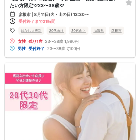
たい方限定♡23〜38歳♡
彦根市 | 8月11日(火・山の日) 13:30〜
受付終了まで21時間
はなしま専科
20代向け
30代向け
滋賀県
彦根市
女性
残り1席
23〜38歳
1,980円
男性
受付終了
23〜38歳
7,100円