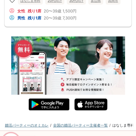
はなしま専科
20代向け
30代向け
富山県
高岡市
女性
残り1席
20〜39歳
1,500円
男性
残り1席
20〜39歳
7,300円
婚活パーティーのオミカレ
全国の婚活パーティー主催者一覧
はなしま専科