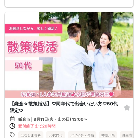
【鎌倉☆散策婚活】♡同年代で出会いたい方♡50代
限定♡
鎌倉市 | 8月11日(火・山の日) 13:00〜
受付終了まで20時間
はなしま専科
50代向け
バツイチ・再婚
神奈川県
鎌倉市