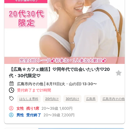
【広島☆カフェ婚活】♡同年代で出会いたい方♡20
代・30代限定♡
広島市内その他 | 8月11日(火・山の日) 13:30〜
受付終了まで21時間
はなしま専科
20代向け
30代向け
広島県
広島市内その他
女性
残り1席
20〜39歳
1,600円
男性
受付終了
20〜39歳
7,200円