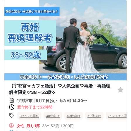
【宇都宮☆カフェ婚活】♡人気企画♡再婚・再婚理
解者限定♡38～52歳♡
宇都宮市 | 8月11日(火・山の日) 14:30〜
受付終了まで22時間
はなしま専科
30代向け
40代向け
50代向け
バツイチ・再婚
女性
残り1席
38〜52歳
1,300円