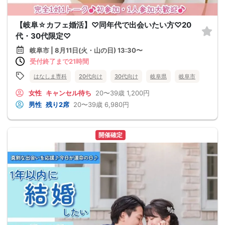
【岐阜☆カフェ婚活】♡同年代で出会いたい方♡20
代・30代限定♡
岐阜市 | 8月11日(火・山の日) 13:30〜
受付終了まで21時間
はなしま専科
20代向け
30代向け
岐阜県
岐阜市
女性
キャンセル待ち
20〜39歳
1,200円
男性
残り2席
20〜39歳
6,980円
開催確定