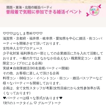
♡♡♡はなしま専科♡♡♡
滋賀県・京都府・福井県・岐阜県・愛知県を中心に婚活・街コンパ
ーティーを開催させて頂いております。
女性仲人士♡プロデュース
少子化対策 福利厚生の一部としての企業婚活に力を入れて活動して
おります。一般の方では なかなか出会えない 職業限定コン・企業
限定コン (プロによる企画)
実績★自衛隊婚活(90名規模パーティー開催)
その他、お客様に楽しんで頂ける企画
料理コン・BBQコン・イベントコン・街コン・婚活バスツアーなど
様々なパーティーを開催しております。
企画は、全て女性スタッフが考案(女性目線だから女性参加率が高
くなっております)
❤︎パーティーは様々な形式があります❤︎
1対1のトークタイム ♡ グループトーク