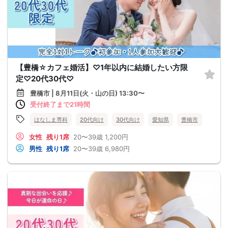
【豊橋☆カフェ婚活】♡1年以内に結婚したい方限
定♡20代30代♡
豊橋市 | 8月11日(火・山の日) 13:30〜
受付終了まで21時間
はなしま専科
20代向け
30代向け
愛知県
豊橋市
女性
残り1席
20〜39歳
1,200円
男性
残り1席
20〜39歳
6,980円