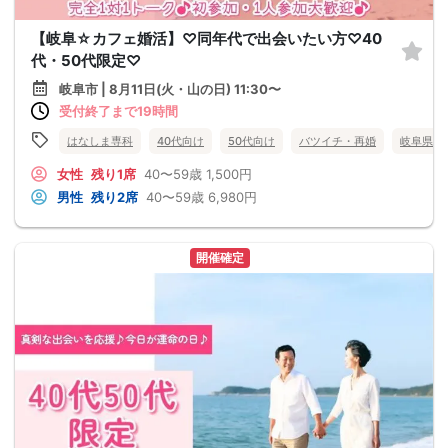
【岐阜☆カフェ婚活】♡同年代で出会いたい方♡40
代・50代限定♡
岐阜市 | 8月11日(火・山の日) 11:30〜
受付終了まで19時間
はなしま専科
40代向け
50代向け
バツイチ・再婚
岐阜県
女性
残り1席
40〜59歳
1,500円
男性
残り2席
40〜59歳
6,980円
開催確定