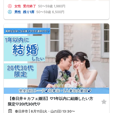
女性
受付終了
50〜59歳
1,980円
男性
残り1席
50〜59歳
6,500円
【春日井☆カフェ婚活】♡1年以内に結婚したい方
限定♡20代30代♡
春日井市 | 8月11日(火・山の日) 13:30〜