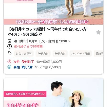
【春日井☆カフェ婚活】♡同年代で出会いたい方
♡40代・50代限定♡
春日井市 | 8月11日(火・山の日) 11:30〜
受付終了まで19時間
はなしま専科
40代向け
50代向け
バツイチ・再婚
愛知県
女性
受付終了
40〜59歳
1,800円
男性
残り1席
40〜59歳
6,500円