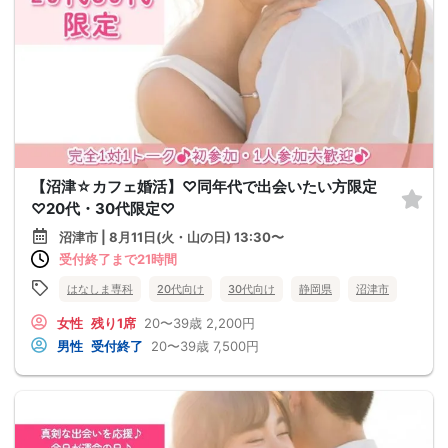
【沼津☆カフェ婚活】♡同年代で出会いたい方限定
♡20代・30代限定♡
沼津市 | 8月11日(火・山の日) 13:30〜
受付終了まで21時間
はなしま専科
20代向け
30代向け
静岡県
沼津市
女性
残り1席
20〜39歳
2,200円
男性
受付終了
20〜39歳
7,500円