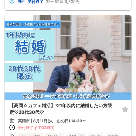
男性
受付終了
38〜52歳
6,500円
【高岡☆カフェ婚活】♡1年以内に結婚したい方限
定♡20代30代♡
高岡市 | 8月11日(火・山の日) 14:30〜
受付終了まで22時間