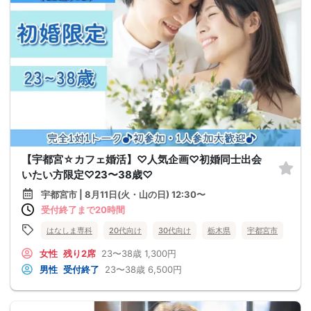
【宇都宮☆カフェ婚活】♡人気企画♡初婚同士出会
いたい方限定♡23〜38歳♡
宇都宮市 | 8月11日(火・山の日) 12:30〜
受付終了まで20時間
はなしま専科
20代向け
30代向け
栃木県
宇都宮市
女性
残り2席
23〜38歳
1,300円
男性
受付終了
23〜38歳
6,500円