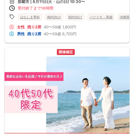
那覇市 | 8月11日(火・山の日) 10:30〜
受付終了まで18時間
はなしま専科
40代向け
50代向け
バツイチ・再婚
沖縄県
女性
残り2席
40〜59歳
1,800円
男性
残り2席
40〜59歳
6,700円
開催確定