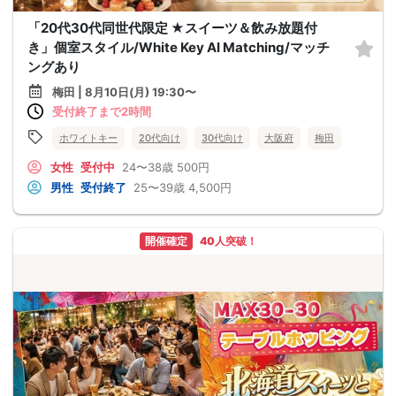
「20代30代同世代限定 ★スイーツ＆飲み放題付
き」個室スタイル/White Key AI Matching/マッチ
ングあり
梅田 | 8月10日(月) 19:30〜
受付終了まで2時間
ホワイトキー
20代向け
30代向け
大阪府
梅田
女性
受付中
24〜38歳
500円
男性
受付終了
25〜39歳
4,500円
開催確定
40人突破！