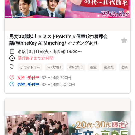
男女32歳以上☆ミスドPARTY☆個室1対1着席会
話/WhiteKey AI Matching/マッチングあり
名駅 | 8月11日(火・山の日) 14:00〜
受付終了まで21時間
ホワイトキー
30代向け
40代向け
個室
愛知県
名駅
女性
受付中
32〜44歳
700円
男性
受付中
32〜44歳
5,000円