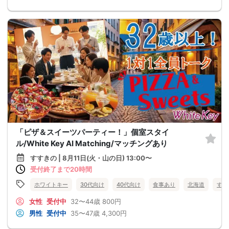
「ピザ＆スイーツパーティー！」個室スタイ
ル/White Key AI Matching/マッチングあり
すすきの | 8月11日(火・山の日) 13:00〜
受付終了まで20時間
ホワイトキー
30代向け
40代向け
食事あり
北海道
すす
女性
受付中
32〜44歳
800円
男性
受付中
35〜47歳
4,300円