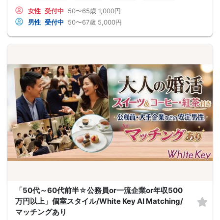
女性
受付中
50〜65歳
1,000円
男性
受付中
50〜67歳
5,000円
「50代～60代前半☆公務員or一流企業or年収500
万円以上」個室スタイル/White Key AI Matching/
マッチングあり