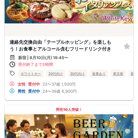
連絡先交換自由「テーブルホッピング」を楽しも
う！お食事とアルコール含むフリードリンク付き
新宿 | 8月10日(月) 19:45〜
受付終了まで3時間
ホワイトキー
20代向け
30代向け
食事あり
東京都
新宿
女性
受付中
22〜37歳
1,500円
男性
受付中
24〜39歳
6,900円
男性10人突破！