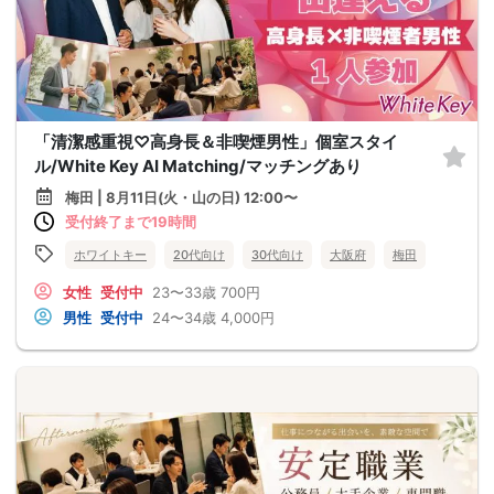
「清潔感重視♡高身長＆非喫煙男性」個室スタイ
ル/White Key AI Matching/マッチングあり
梅田 | 8月11日(火・山の日) 12:00〜
受付終了まで19時間
ホワイトキー
20代向け
30代向け
大阪府
梅田
女性
受付中
23〜33歳
700円
男性
受付中
24〜34歳
4,000円