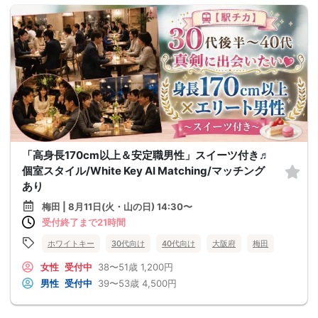
「高身長170cm以上＆安定職男性」スイーツ付き♬
個室スタイル/White Key AI Matching/マッチング
あり
梅田 | 8月11日(火・山の日) 14:30〜
受付終了まで21時間
ホワイトキー
30代向け
40代向け
大阪府
梅田
女性
受付中
38〜51歳
1,200円
男性
受付中
39〜53歳
4,500円