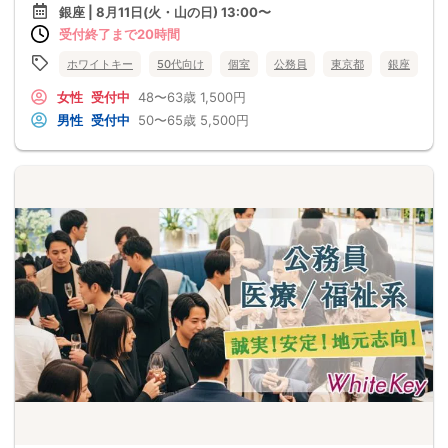
銀座 | 8月11日(火・山の日) 13:00〜
受付終了まで20時間
ホワイトキー
50代向け
個室
公務員
東京都
銀座
女性
受付中
48〜63歳
1,500円
男性
受付中
50〜65歳
5,500円