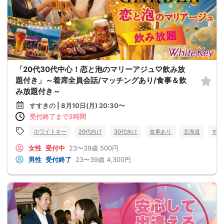
「20代30代中心！恋と泡のマリーアジュ♡飲み放
題付き」～着席全員会話/マッチングあり/食事＆飲
み放題付き～
すすきの | 8月10日(月) 20:30〜
受付終了まで3時間
ホワイトキー
20代向け
30代向け
食事あり
北海道
すす
女性
受付中
23〜39歳
500円
男性
受付終了
23〜39歳
4,300円