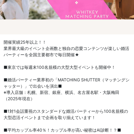
開催実績25年以上！！
業界最大級のイベント企画数と独自の恋愛コンテンツが楽しい婚活
パーティーを全国主要都市で毎日開催★
■東京では毎週末100名規模の大型大型イベントも開催中！
■婚活パーティー業界初の「MATCHING SHUTTER（マッチングシ
ャッター）」で出会いを演出■
※導入店舗：札幌、新宿、銀座、横浜、名古屋名駅・大阪梅田
（2025年現在）
■1対1会話重視のスタンダードな婚活パーティーから100名規模の
大型恋活イベントまで企画を取り揃えています！
■平均カップル率40％！カップル率が高い秘密はAI診断！？■