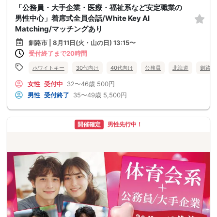
「公務員・大手企業・医療・福祉系など安定職業の
男性中心」着席式全員会話/White Key AI
Matching/マッチングあり
釧路市 | 8月11日(火・山の日) 13:15〜
受付終了まで20時間
ホワイトキー
30代向け
40代向け
公務員
北海道
釧路市
女性
受付中
32〜46歳
500円
男性
受付終了
35〜49歳
5,500円
開催確定
男性先行中！