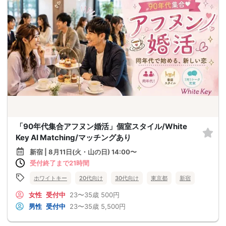
「90年代集合アフヌン婚活」個室スタイル/White
Key AI Matching/マッチングあり
新宿 | 8月11日(火・山の日) 14:00〜
受付終了まで21時間
ホワイトキー
20代向け
30代向け
東京都
新宿
女性
受付中
23〜35歳
500円
男性
受付中
23〜35歳
5,500円