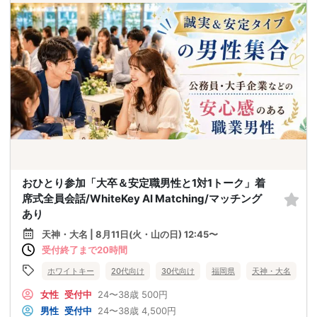
おひとり参加「大卒＆安定職男性と1対1トーク」着
席式全員会話/WhiteKey AI Matching/マッチング
あり
天神・大名 | 8月11日(火・山の日) 12:45〜
受付終了まで20時間
ホワイトキー
20代向け
30代向け
福岡県
天神・大名
女性
受付中
24〜38歳
500円
男性
受付中
24〜38歳
4,500円