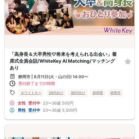
「高身長＆大卒男性♡将来を考えられる出会い」着
席式全員会話/WhiteKey AI Matching/マッチング
あり
静岡市 | 8月11日(火・山の日) 14:00〜
受付終了まで21時間
ホワイトキー
20代向け
30代向け
静岡県
静岡市
女性
受付中
23〜36歳
500円
男性
受付中
23〜36歳
5,500円