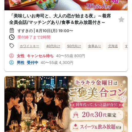
「美味しいお寿司と、大人の恋が始まる夜」～着席
全員会話/マッチングあり/食事＆飲み放題付き～
すすきの | 8月10日(月) 19:00〜
受付終了まで2時間
ホワイトキー
40代向け
50代向け
食事あり
北海道
すす
女性
キャンセル待ち
40〜55歳
800円
男性
受付中
40〜55歳
4,300円