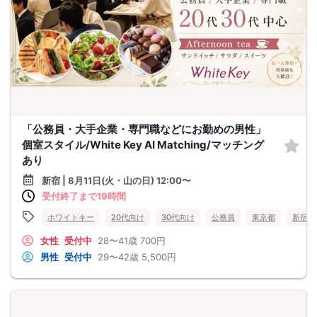
「公務員・大手企業・専門職などにお勤めの男性」
個室スタイル/White Key AI Matching/マッチング
あり
新宿 | 8月11日(火・山の日) 12:00〜
受付終了まで19時間
ホワイトキー
20代向け
30代向け
公務員
東京都
新宿
女性
受付中
28〜41歳
700円
男性
受付中
29〜42歳
5,500円