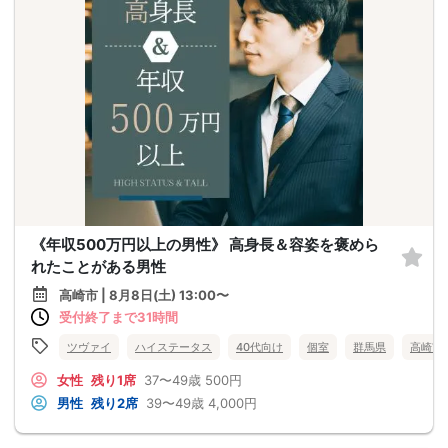
《年収500万円以上の男性》 高身長＆容姿を褒めら
れたことがある男性
高崎市 | 8月8日(土) 13:00〜
受付終了まで31時間
ツヴァイ
ハイステータス
40代向け
個室
群馬県
高崎市
女性
残り1席
37〜49歳
500円
男性
残り2席
39〜49歳
4,000円