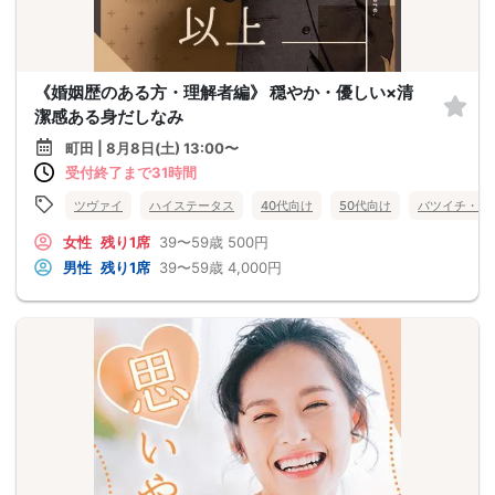
《婚姻歴のある方・理解者編》 穏やか・優しい×清
潔感ある身だしなみ
町田 | 8月8日(土) 13:00〜
受付終了まで31時間
ツヴァイ
ハイステータス
40代向け
50代向け
バツイチ・再
女性
残り1席
39〜59歳
500円
男性
残り1席
39〜59歳
4,000円