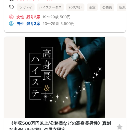
ツヴァイ
ハイステータス
20代向け
個室
公務員
新潟県
女性
残り2席
19〜29歳
500円
男性
残り2席
23〜29歳
3,500円
《年収500万円以上/公務員などの高身長男性》真剣
な出会いをお探しの男女限定