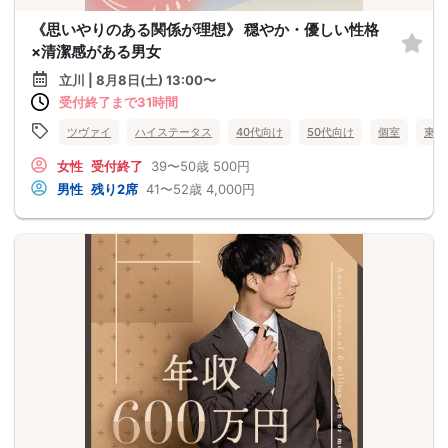
《思いやりのある関係が理想》 穏やか・優しい性格
×清潔感がある男女
立川 | 8月8日(土) 13:00〜
受付終了まで31時間
ツヴァイ
ハイステータス
40代向け
50代向け
個室
東京
女性
受付終了
39〜50歳
500円
男性
残り2席
41〜52歳
4,000円