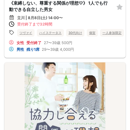
《束縛しない、尊重する関係が理想♡》 1人でも行
動できる自立した男女
立川 | 8月8日(土) 14:00〜
受付終了まで32時間
ツヴァイ
ハイステータス
30代向け
個室
一人参加限定
女性
受付終了
27〜39歳
500円
男性
残り1席
29〜39歳
4,000円