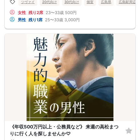
ツヴァイ
20代向け
30代向け
個室
広島県
広島駅周辺
女性
残り2席
23〜33歳
500円
男性
残り1席
25〜33歳
3,000円
《年収500万円以上・公務員など》 来週の高松まつ
りに行く人を探しませんか♡