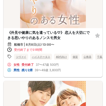
《外見や健康に気を遣っている♡》 恋人を大切にで
きる思いやりのあるノンスモ男女
船橋市 | 8月8日(土) 13:00〜
受付終了まで31時間
ツヴァイ
ハイステータス
40代向け
個室
公務員
千葉県
女性
受付終了
37〜47歳
500円
男性
残り2席
39〜49歳
3,800円