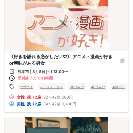
《好きを語れる恋がしたい♡》 アニメ・漫画が好き
or興味がある男女
熊本市 | 8月8日(土) 13:00〜
受付終了まで31時間
ツヴァイ
ハイステータス
30代向け
40代向け
趣味コン
女性
残り2席
32〜42歳
500円
男性
残り2席
34〜42歳
3,400円