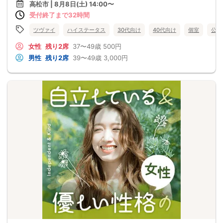
高松市 | 8月8日(土) 14:00〜
受付終了まで32時間
ツヴァイ
ハイステータス
30代向け
40代向け
個室
公務
女性
残り2席
37〜49歳
500円
男性
残り2席
39〜49歳
3,000円