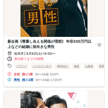
新企画《尊重し合える関係が理想》 年収500万円以
上などの結婚に前向きな男性
松本市 | 8月8日(土) 14:00〜
受付終了まで32時間
ツヴァイ
ハイステータス
40代向け
個室
公務員
長野県
女性
残り1席
39〜49歳
500円
男性
残り2席
39〜49歳
3,500円