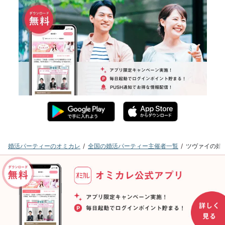
婚活パーティーのオミカレ
全国の婚活パーティー主催者一覧
ツヴァイの婚