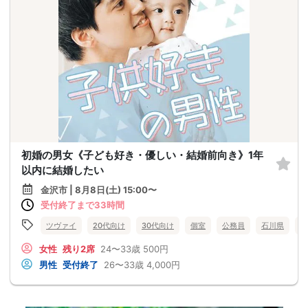
初婚の男女《子ども好き・優しい・結婚前向き》1年
以内に結婚したい
金沢市 | 8月8日(土) 15:00〜
受付終了まで33時間
ツヴァイ
20代向け
30代向け
個室
公務員
石川県
金
女性
残り2席
24〜33歳
500円
男性
受付終了
26〜33歳
4,000円