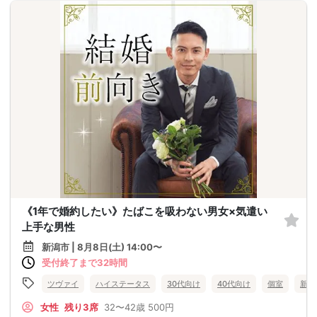
《1年で婚約したい》たばこを吸わない男女×気遣い
上手な男性
新潟市 | 8月8日(土) 14:00〜
受付終了まで32時間
ツヴァイ
ハイステータス
30代向け
40代向け
個室
新潟
女性
残り3席
32〜42歳
500円