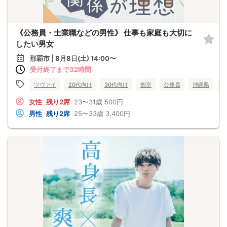
《公務員・士業職などの男性》 仕事も家庭も大切に
したい男女
那覇市 | 8月8日(土) 14:00〜
受付終了まで32時間
ツヴァイ
20代向け
30代向け
個室
公務員
沖縄県
那
女性
残り2席
23〜31歳
500円
男性
残り2席
25〜33歳
3,400円