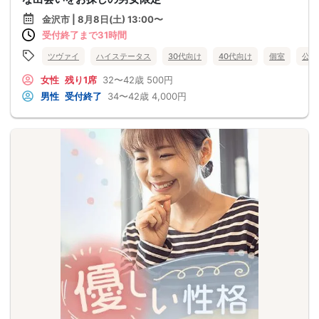
金沢市 | 8月8日(土) 13:00〜
受付終了まで31時間
ツヴァイ
ハイステータス
30代向け
40代向け
個室
公務
女性
残り1席
32〜42歳
500円
男性
受付終了
34〜42歳
4,000円