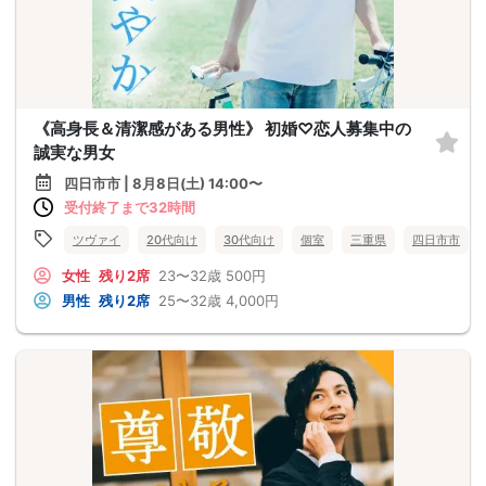
《高身長＆清潔感がある男性》 初婚♡恋人募集中の
誠実な男女
四日市市 | 8月8日(土) 14:00〜
受付終了まで32時間
ツヴァイ
20代向け
30代向け
個室
三重県
四日市市
女性
残り2席
23〜32歳
500円
男性
残り2席
25〜32歳
4,000円