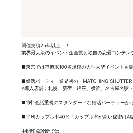
開催実績25年以上！！
業界最大級のイベント企画数と独自の恋愛コンテン
■東京では毎週末100名規模の大型大型イベントも
■婚活パーティー業界初の「MATCHING SHUT
※導入店舗：札幌、新宿、銀座、横浜、名古屋名駅・
■1対1会話重視のスタンダードな婚活パーティーか
■平均カップル率40％！カップル率が高い秘密はAI
中間印象診断では