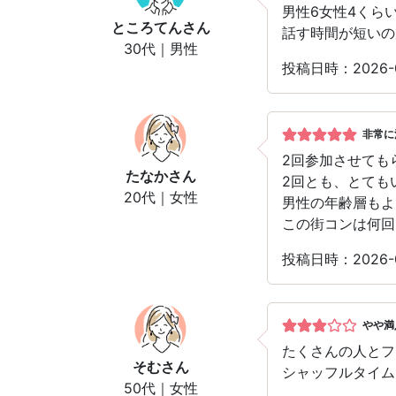
男性6女性4くら
ところてん
さん
話す時間が短いの
30代｜男性
投稿日時：2026-
非常に
2回参加させても
たなか
さん
2回とも、とても
20代｜女性
男性の年齢層もよ
この街コンは何回
投稿日時：2026-
やや満
たくさんの人とフ
そむ
さん
シャッフルタイム
50代｜女性