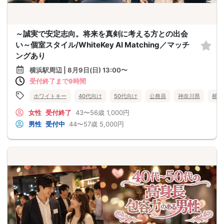
～誠実で安定志向。将来を真剣に考える方との出会
い～個室スタイル/WhiteKey AI Matching／マッチ
ングあり
横浜駅周辺 | 8月9日(日) 13:00〜
受付終了まで9時間
ホワイトキー
40代向け
50代向け
公務員
神奈川県
横浜
女性
受付終了
43〜56歳
1,000円
男性
受付中
44〜57歳
5,000円