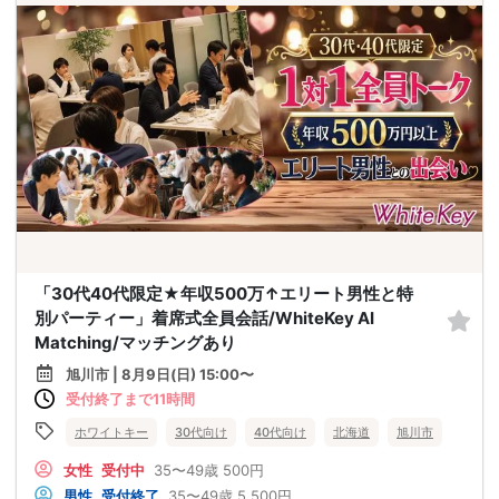
「30代40代限定★年収500万↑エリート男性と特
別パーティー」着席式全員会話/WhiteKey AI
Matching/マッチングあり
旭川市 | 8月9日(日) 15:00〜
受付終了まで11時間
ホワイトキー
30代向け
40代向け
北海道
旭川市
女性
受付中
35〜49歳
500円
男性
受付終了
35〜49歳
5,500円