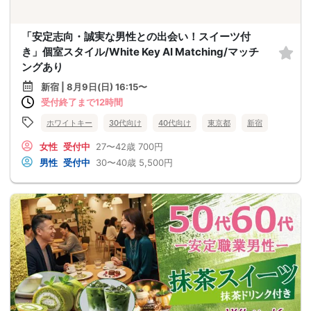
「安定志向・誠実な男性との出会い！スイーツ付
き」個室スタイル/White Key AI Matching/マッチ
ングあり
新宿 | 8月9日(日) 16:15〜
受付終了まで12時間
ホワイトキー
30代向け
40代向け
東京都
新宿
女性
受付中
27〜42歳
700円
男性
受付中
30〜40歳
5,500円