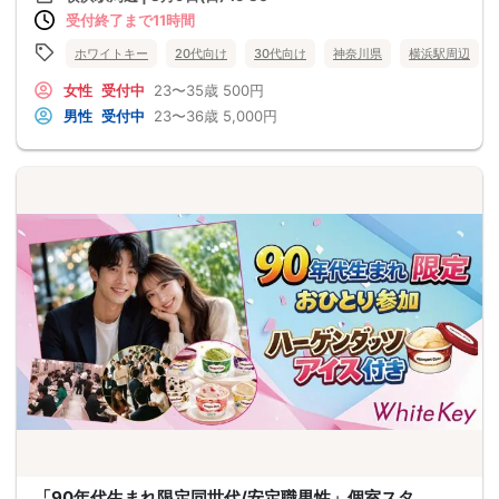
受付終了まで11時間
ホワイトキー
20代向け
30代向け
神奈川県
横浜駅周辺
女性
受付中
23〜35歳
500円
男性
受付中
23〜36歳
5,000円
「90年代生まれ限定同世代/安定職男性」個室スタ