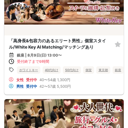
「高身長&包容力のあるエリート男性」個室スタイ
ル/White Key AI Matching/マッチングあり
銀座 | 8月9日(日) 13:00〜
受付終了まで9時間
ホワイトキー
40代向け
50代向け
個室
東京都
銀座
女性
受付中
40〜54歳
1,300円
男性
受付中
42〜57歳
5,500円