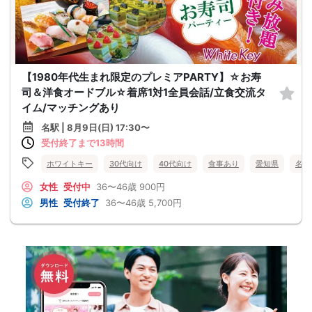
【1980年代生まれ限定のプレミアPARTY】☆お寿
司＆洋食オードブル☆着席1対1全員会話/立食交流タ
イム/マッチングあり
名駅 | 8月9日(日) 17:30〜
受付終了まで13時間
ホワイトキー
30代向け
40代向け
食事あり
愛知県
名駅
女性
受付中
36〜46歳
900円
男性
受付終了
36〜46歳
5,700円