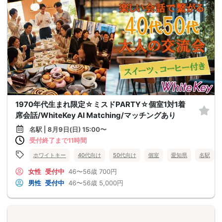
1970年代生まれ限定☆ミスドPARTY☆個室1対1着
席会話/WhiteKey AI Matching/マッチングあり
名駅 | 8月9日(日) 15:00〜
受付終了まで11時間
ホワイトキー
40代向け
50代向け
個室
愛知県
名駅
女性
受付中
46〜56歳
700円
男性
受付中
46〜56歳
5,000円