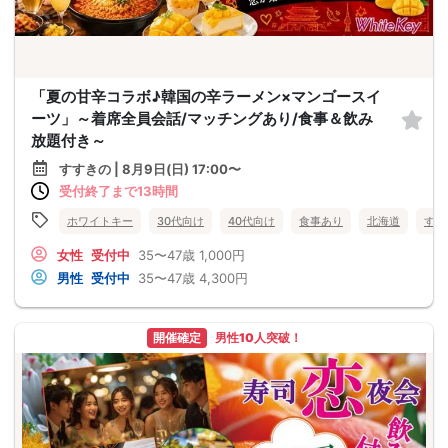
「夏の甘辛コラボ♪韓国の辛ラーメン×マンゴースイ
ーツ」～着席全員会話/マッチングあり/食事＆飲み
放題付き～
すすきの | 8月9日(日) 17:00〜
受付終了まで13時間
ホワイトキー
30代向け
40代向け
食事あり
北海道
すす
女性
受付中
35〜47歳
1,000円
男性
受付中
35〜47歳
4,300円
開催確定
男性10人突破！