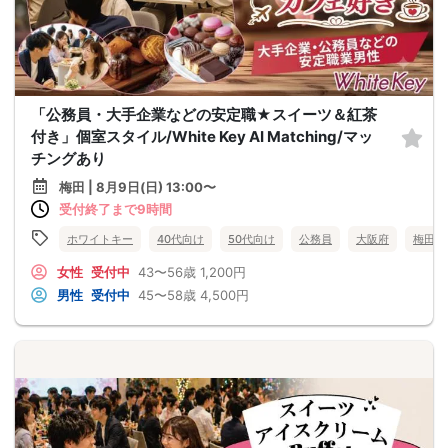
「公務員・大手企業などの安定職★スイーツ＆紅茶
付き」個室スタイル/White Key AI Matching/マッ
チングあり
梅田 | 8月9日(日) 13:00〜
受付終了まで9時間
ホワイトキー
40代向け
50代向け
公務員
大阪府
梅田
女性
受付中
43〜56歳
1,200円
男性
受付中
45〜58歳
4,500円