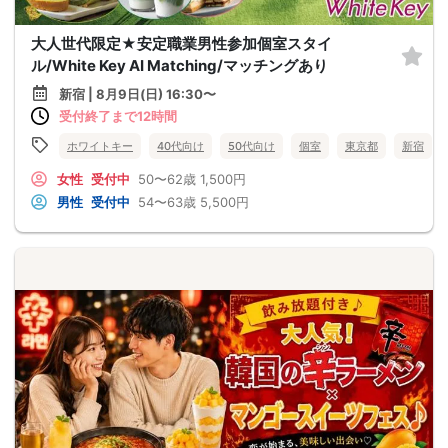
大人世代限定★安定職業男性参加個室スタイ
ル/White Key AI Matching/マッチングあり
新宿 | 8月9日(日) 16:30〜
受付終了まで12時間
ホワイトキー
40代向け
50代向け
個室
東京都
新宿
女性
受付中
50〜62歳
1,500円
男性
受付中
54〜63歳
5,500円