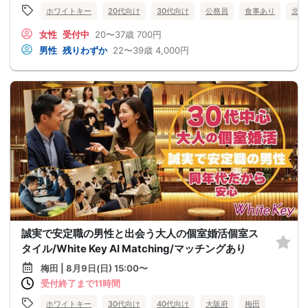
ホワイトキー
20代向け
30代向け
公務員
食事あり
北海
女性
受付中
20〜37歳
700円
男性
残りわずか
22〜39歳
4,000円
誠実で安定職の男性と出会う大人の個室婚活個室ス
タイル/White Key AI Matching/マッチングあり
梅田 | 8月9日(日) 15:00〜
受付終了まで11時間
ホワイトキー
30代向け
40代向け
大阪府
梅田