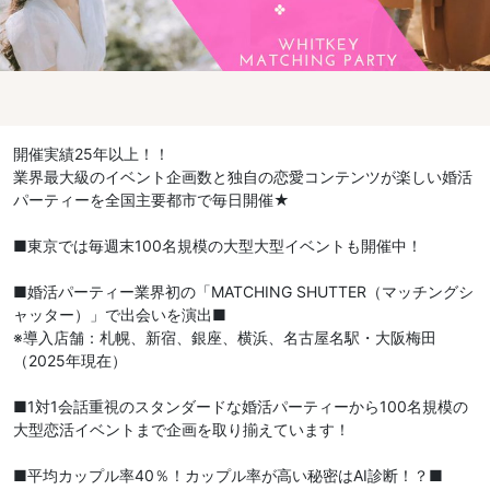
開催実績25年以上！！
業界最大級のイベント企画数と独自の恋愛コンテンツが楽しい婚活
パーティーを全国主要都市で毎日開催★
■東京では毎週末100名規模の大型大型イベントも開催中！
■婚活パーティー業界初の「MATCHING SHUTTER（マッチングシ
ャッター）」で出会いを演出■
※導入店舗：札幌、新宿、銀座、横浜、名古屋名駅・大阪梅田
（2025年現在）
■1対1会話重視のスタンダードな婚活パーティーから100名規模の
大型恋活イベントまで企画を取り揃えています！
■平均カップル率40％！カップル率が高い秘密はAI診断！？■