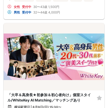
女性
受付中
30〜43歳
1,500円
男性
受付中
32〜44歳
4,000円
「大卒＆高身長★初参加＆初心者向け」個室スタイ
ル/WhiteKey AI Matching／マッチングあり
横浜駅周辺 | 8月9日(日) 15:30〜