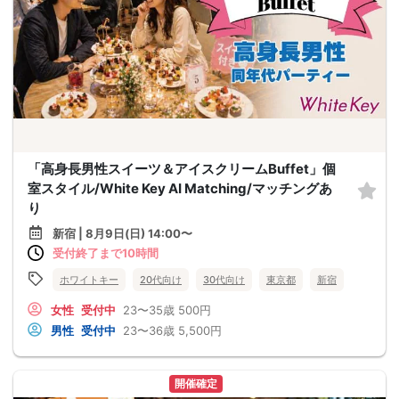
「高身長男性スイーツ＆アイスクリームBuffet」個
室スタイル/White Key AI Matching/マッチングあ
り
新宿 | 8月9日(日) 14:00〜
受付終了まで10時間
ホワイトキー
20代向け
30代向け
東京都
新宿
女性
受付中
23〜35歳
500円
男性
受付中
23〜36歳
5,500円
開催確定