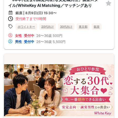
イル/WhiteKey AI Matching／マッチングあり
銀座 | 8月9日(日) 15:30〜
受付終了まで11時間
ホワイトキー
20代向け
30代向け
東京都
銀座
女性
受付中
26〜36歳
500円
男性
受付中
26〜36歳
5,500円