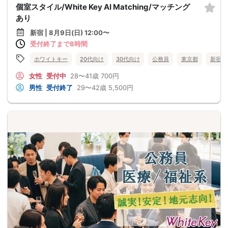
個室スタイル/White Key AI Matching/マッチング
あり
新宿 | 8月9日(日) 12:00〜
受付終了まで8時間
ホワイトキー
20代向け
30代向け
公務員
東京都
新宿
女性
受付中
28〜41歳
700円
男性
受付終了
29〜42歳
5,500円