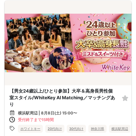
【男女24歳以上/ひとり参加】大卒＆高身長男性個
室スタイル/WhiteKey AI Matching／マッチングあ
り
横浜駅周辺 | 8月8日(土) 15:00〜
受付終了まで15時間
ホワイトキー
20代向け
30代向け
神奈川県
横浜駅周辺