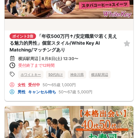
「年収500万円↑/安定職業♡若く見え
ポイント2倍
る魅力的男性」個室スタイル/White Key AI
Matching/マッチングあり
横浜駅周辺 | 8月8日(土) 12:30〜
受付終了まで12時間
ホワイトキー
50代向け
神奈川県
横浜駅周辺
女性
受付中
50〜65歳
1,000円
男性
キャンセル待ち
50〜67歳
5,000円