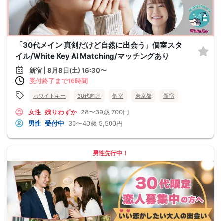
「30代メイン 真剣だけど自然に出会う」個室スタ
イル/White Key AI Matching/マッチングあり
新宿 | 8月8日(土) 16:30〜
受付終了まで16時間
ホワイトキー
30代向け
個室
東京都
新宿
女性
残りわずか
28〜39歳
700円
男性
受付中
30〜40歳
5,500円
男性先行中！