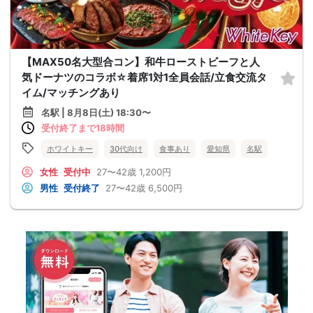
【MAX50名大型合コン】和牛ローストビーフと人
気ドーナツのコラボ☆着席1対1全員会話/立食交流タ
イム/マッチングあり
名駅 | 8月8日(土) 18:30〜
受付終了まで18時間
ホワイトキー
30代向け
食事あり
愛知県
名駅
女性
受付中
27〜42歳
1,200円
男性
受付終了
27〜42歳
6,500円