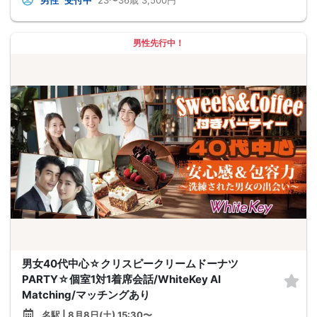
男性
受付中
23〜36歳
3,500円
男性先行中！
男女40代中心☆クリスピークリームドーナツ
PARTY☆個室1対1着席会話/WhiteKey AI
Matching/マッチングあり
名駅 | 8月8日(土) 15:30〜