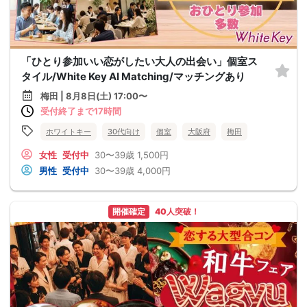
「ひとり参加いい恋がしたい大人の出会い」個室ス
タイル/White Key AI Matching/マッチングあり
梅田 | 8月8日(土) 17:00〜
受付終了まで17時間
ホワイトキー
30代向け
個室
大阪府
梅田
女性
受付中
30〜39歳
1,500円
男性
受付中
30〜39歳
4,000円
開催確定
40人突破！