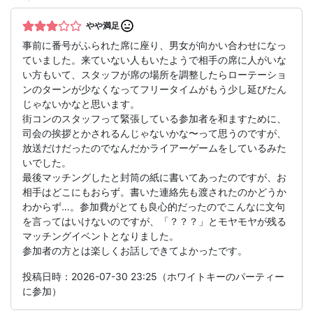
やや満足
事前に番号がふられた席に座り、男女が向かい合わせになっ
ていました。来ていない人もいたようで相手の席に人がいな
い方もいて、スタッフが席の場所を調整したらローテーショ
ンのターンが少なくなってフリータイムがもう少し延びたん
じゃないかなと思います。
街コンのスタッフって緊張している参加者を和ますために、
司会の挨拶とかされるんじゃないかな〜って思うのですが、
放送だけだったのでなんだかライアーゲームをしているみた
いでした。
最後マッチングしたと封筒の紙に書いてあったのですが、お
相手はどこにもおらず。書いた連絡先も渡されたのかどうか
わからず…。参加費がとても良心的だったのでこんなに文句
を言ってはいけないのですが、「？？？」とモヤモヤが残る
マッチングイベントとなりました。
参加者の方とは楽しくお話しできてよかったです。
投稿日時：2026-07-30 23:25（ホワイトキーのパーティー
に参加）