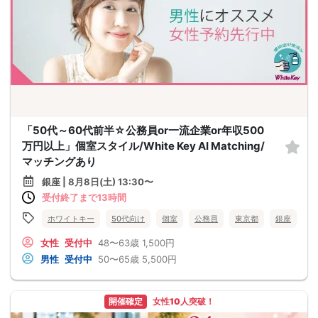
「50代～60代前半☆公務員or一流企業or年収500
万円以上」個室スタイル/White Key AI Matching/
マッチングあり
銀座 | 8月8日(土) 13:30〜
受付終了まで13時間
ホワイトキー
50代向け
個室
公務員
東京都
銀座
女性
受付中
48〜63歳
1,500円
男性
受付中
50〜65歳
5,500円
開催確定
女性10人突破！