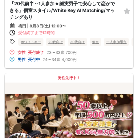
「20代前半～1人参加★誠実男子で安心して恋がで
きる」個室スタイル/White Key AI Matching/マッ
チングあり
梅田 | 8月8日(土) 12:00〜
受付終了まで12時間
ホワイトキー
20代向け
30代向け
個室
一人参加限定
大
女性
受付終了
23〜33歳
700円
男性
受付中
24〜34歳
4,000円
男性先行中！