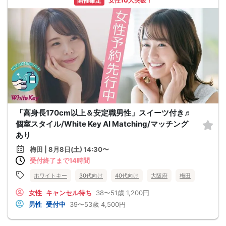
開催確定
女性10人突破！
「高身長170cm以上＆安定職男性」スイーツ付き♬
個室スタイル/White Key AI Matching/マッチング
あり
梅田 | 8月8日(土) 14:30〜
受付終了まで14時間
ホワイトキー
30代向け
40代向け
大阪府
梅田
女性
キャンセル待ち
38〜51歳
1,200円
男性
受付中
39〜53歳
4,500円