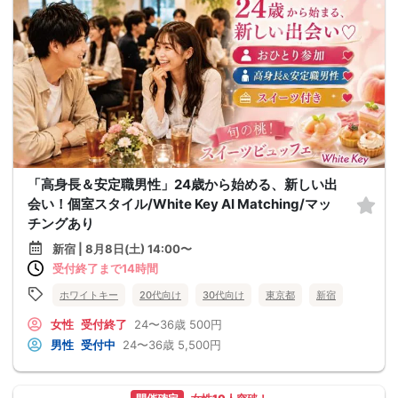
「高身長＆安定職男性」24歳から始める、新しい出
会い！個室スタイル/White Key AI Matching/マッ
チングあり
新宿 | 8月8日(土) 14:00〜
受付終了まで14時間
ホワイトキー
20代向け
30代向け
東京都
新宿
女性
受付終了
24〜36歳
500円
男性
受付中
24〜36歳
5,500円