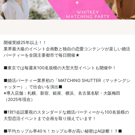
開催実績25年以上！！
業界最大級のイベント企画数と独自の恋愛コンテンツが楽しい婚活
パーティーを全国主要都市で毎日開催★
■東京では毎週末100名規模の大型大型イベントも開催中！
■婚活パーティー業界初の「MATCHING SHUTTER（マッチングシ
ャッター）」で出会いを演出■
※導入店舗：札幌、新宿、銀座、横浜、名古屋名駅・大阪梅田
（2025年現在）
■1対1会話重視のスタンダードな婚活パーティーから100名規模の
大型恋活イベントまで企画を取り揃えています！
■平均カップル率40％！カップル率が高い秘密はAI診断！？■