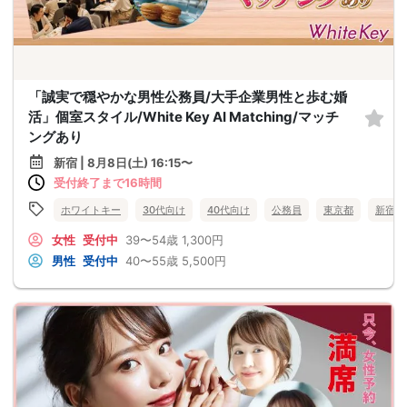
「誠実で穏やかな男性公務員/大手企業男性と歩む婚
活」個室スタイル/White Key AI Matching/マッチ
ングあり
新宿 | 8月8日(土) 16:15〜
受付終了まで16時間
ホワイトキー
30代向け
40代向け
公務員
東京都
新宿
女性
受付中
39〜54歳
1,300円
男性
受付中
40〜55歳
5,500円