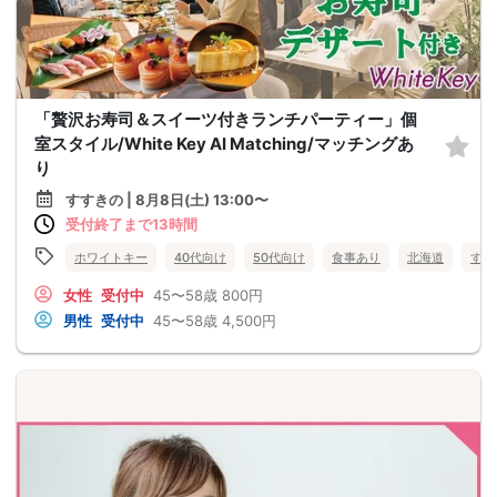
「贅沢お寿司＆スイーツ付きランチパーティー」個
室スタイル/White Key AI Matching/マッチングあ
り
すすきの | 8月8日(土) 13:00〜
受付終了まで13時間
ホワイトキー
40代向け
50代向け
食事あり
北海道
すす
女性
受付中
45〜58歳
800円
男性
受付中
45〜58歳
4,500円