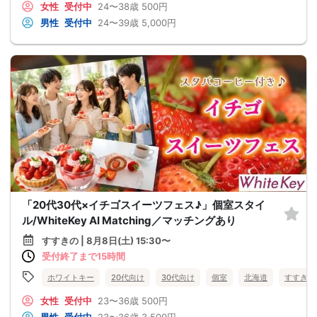
女性
受付中
24〜38歳
500円
男性
受付中
24〜39歳
5,000円
「20代30代×イチゴスイーツフェス♪」個室スタイ
ル/WhiteKey AI Matching／マッチングあり
すすきの | 8月8日(土) 15:30〜
受付終了まで15時間
ホワイトキー
20代向け
30代向け
個室
北海道
すすきの
女性
受付中
23〜36歳
500円