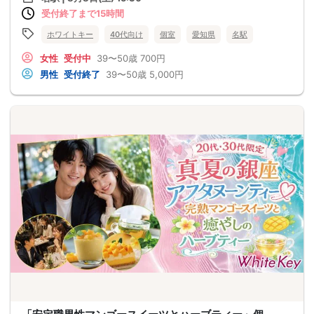
受付終了まで15時間
ホワイトキー
40代向け
個室
愛知県
名駅
女性
受付中
39〜50歳
700円
男性
受付終了
39〜50歳
5,000円