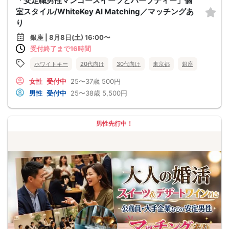
「安定職男性マンゴースイーツとハーブティー」個
室スタイル/WhiteKey AI Matching／マッチングあ
り
銀座 | 8月8日(土) 16:00〜
受付終了まで16時間
ホワイトキー
20代向け
30代向け
東京都
銀座
女性
受付中
25〜37歳
500円
男性
受付中
25〜38歳
5,500円
男性先行中！